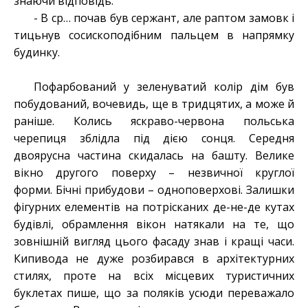
знаючи відповідь.
- В ср… почав був сержант, але раптом замовк і
тицьнув сосископодібним пальцем в напрямку
будинку.
Пофарбований у зеленуватий колір дім був
побудований, вочевидь, ще в тридцятих, а може й
раніше. Колись яскраво-червона польська
черепиця зблідла під дією сонця. Середня
двоярусна частина скидалась на башту. Велике
вікно другого поверху – незвичної круглої
форми. Бічні прибудови – одноповерхові. Залишки
фігурних елементів на потрісканих де-не-де кутах
будівлі, обрамлення вікон натякали на те, що
зовнішній вигляд цього фасаду знав і кращі часи.
Кипивода не дуже розбирався в архітектурних
стилях, проте на всіх місцевих туристичних
буклетах пише, що за поляків усюди переважало