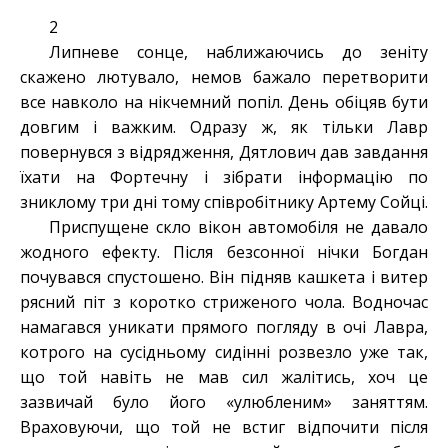
2
Липневе сонце, наближаючись до зеніту
скажено лютувало, немов бажало перетворити
все навколо на нікчемний попіл. День обіцяв бути
довгим і важким. Одразу ж, як тільки Лавр
повернувся з відрядження, Дятлович дав завдання
їхати на Фортечну і зібрати інформацію по
зниклому три дні тому співробітнику Артему Сойці.
Приспущене скло вікон автомобіля не давало
жодного ефекту. Після безсонної нічки Богдан
почувався спустошено. Він підняв кашкета і витер
рясний піт з коротко стриженого чола. Водночас
намагався уникати прямого погляду в очі Лавра,
котрого на сусідньому сидінні розвезло уже так,
що той навіть не мав сил жалітись, хоч це
зазвичай було його «улюбленим» заняттям.
Враховуючи, що той не встиг відпочити після