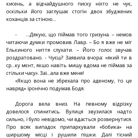
кисень, а відчайдушного писку ніхто не чує,
оскільки його заглушає стогін двох збуджених
коханців за стіною…
- …Дякую, що піймав того гризуна. – немов
читаючи думки промовив Лавр. – Бо я вже не міг
Елькиного ниття слухати. – Його голос звучав
роздратовано. - Чуєш? Заявила вчора: «який ти в
ср…ку мєнт, якшо навіть мишу вдома не піймав за
стільки часу». Заї…ала вже мене!
«Якщо вона не збрехала про аденому, то це
навряд» іронічно подумав Бодя.
Дорога вела вниз. На певному відрізку
довелося спинитись. Вулиця звузилася надто
сильно, і було невідомо, чи вдасться розвернутися.
Про всяк випадок припаркували «бобика» на
ширшому місці і рушили пішки. Далі тісний