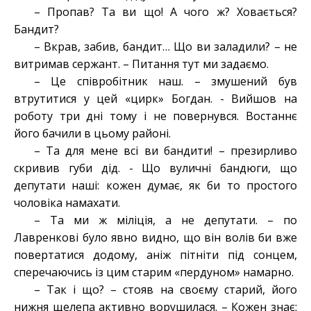
– Пропав? Та ви що! А чого ж? Ховається?
Бандит?
– Вкрав, забив, бандит… Що ви заладили? – не
витримав сержант. – Питання тут ми задаємо.
– Це співробітник наш. – змушений був
втрутитися у цей «цирк» Богдан. - Вийшов на
роботу три дні тому і не повернувся. Востаннє
його бачили в цьому районі.
– Та для мене всі ви бандити! – презирливо
скривив губи дід. - Що вуличні бандюги, що
депутати наші: кожен думає, як би то простого
чоловіка намахати.
– Та ми ж міліція, а не депутати. – по
Лавренкові було явно видно, що він волів би вже
повертатися додому, аніж пітніти під сонцем,
сперечаючись із цим старим «пердуном» намарно.
– Так і що? – стояв на своєму старий, його
нижня щелепа активно ворушилася. – Кожен знає: