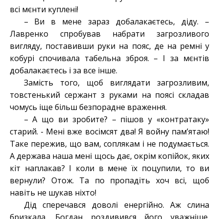
всі мєнти куплені!
– Ви в мене зараз добалакаєтесь, діду. –
Лавренко спробував набрати загрозливого
вигляду, поставивши руки на пояс, де на ремні у
кобурі спочивала табельна зброя. – І за мєнтів
добалакаєтесь і за все інше.
Замість того, щоб виглядати загрозливим,
товстенький сержант з руками на поясі складав
чомусь іще більш безпорадне враження.
– А що ви зробите? – пішов у «контратаку»
старий. - Мені вже восімсят два! Я войну пам’ятаю!
Таке пережив, що вам, соплякам і не подумається.
А держава наша мені щось дає, окрім копійок, яких
кіт наплакав? І коли в мене їх поцупили, то ви
вернули? Отож. Та по пропадіть хоч всі, щоб
навіть не шукав ніхто!
Дід сперечався доволі енергійно. Аж слина
бризкала. Богдан роздивився його уважніше.