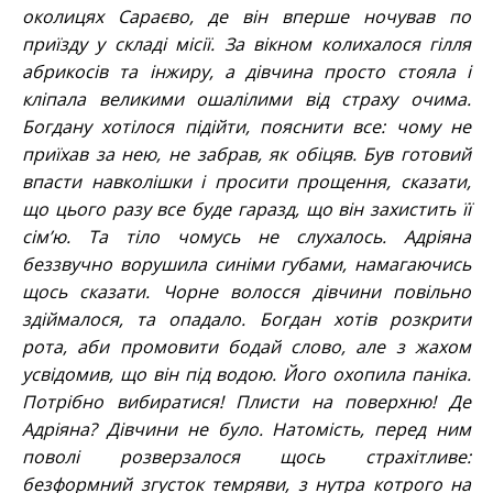
околицях Сараєво, де він вперше ночував по
приїзду у складі місії. За вікном колихалося гілля
абрикосів та інжиру, а дівчина просто стояла і
кліпала великими ошалілими від страху очима.
Богдану хотілося підійти, пояснити все: чому не
приїхав за нею, не забрав, як обіцяв. Був готовий
впасти навколішки і просити прощення, сказати,
що цього разу все буде гаразд, що він захистить її
сім’ю. Та тіло чомусь не слухалось. Адріяна
беззвучно ворушила синіми губами, намагаючись
щось сказати. Чорне волосся дівчини повільно
здіймалося, та опадало. Богдан хотів розкрити
рота, аби промовити бодай слово, але з жахом
усвідомив, що він під водою. Його охопила паніка.
Потрібно вибиратися! Плисти на поверхню! Де
Адріяна? Дівчини не було. Натомість, перед ним
поволі розверзалося щось страхітливе:
безформний згусток темряви, з нутра котрого на