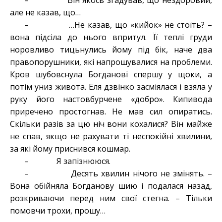
– Він якось згадував, що нездоровий,
але не казав, що…
– …Не казав, що «кийок» не стоїть? –
вона підсіла до нього впритул. Її теплі груди
норовливо тицьнулись йому під бік, наче два
правопорушники, які напрошувалися на проблеми.
Кров шубовснула Богданові спершу у щоки, а
потім униз живота. Еля дзвінко засміялася і взяла у
руку його настовбурчене «добро». Кипивода
приречено простогнав. Не мав сил опиратись.
Скільки разів за цю ніч вони кохалися? Він майже
не спав, якщо не рахувати ті неспокійні хвилини,
за які йому приснився кошмар.
– Я запізнююся.
– Десять хвилин нічого не змінять. –
Вона обійняла Богданову шию і подалася назад,
розкриваючи перед ним свої стегна. – Тільки
помовчи трохи, прошу…