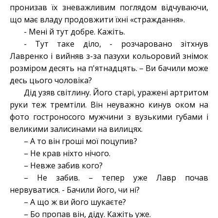
пронизав їх зневажливим поглядом відчуваючи,
що має владу продовжити їхні «страждання».
- Мені й тут добре. Кажіть.
- Тут таке діло, - розчаровано зітхнув
Лавренко і вийняв з-за пазухи кольоровий знімок
розміром десять на п'ятнадцять. – Ви бачили може
десь цього чоловіка?
Дід узяв світлину. Його старі, уражені артритом
руки теж тремтіли. Він неуважно кинув оком на
фото гостроносого мужчини з вузькими губами і
великими залисинами на вилицях.
– А то він гроші мої поцупив?
– Не крав ніхто нічого.
– Невже забив кого?
– Не забив. – тепер уже Лавр почав
нервуватися. - Бачили його, чи ні?
– А що ж ви його шукаєте?
– Бо пропав він, діду. Кажіть уже.