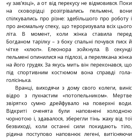
«у зав’язці», а от від перекусу не відмовився. Поки
на сковорідці розігрівались пельмені, вони
спілкувались про різне: здебільшого про роботу і
про аномальну спеку, що тероризувала всіх цього
літа. В момент, коли жінка ставила перед
Богданом тарілку – з боку спальні почувся писк й
чітке «хлюп». Елеонора зойкнула. В секунді
пельмені опинилися на підлозі, а перелякана жінка
на його грудях. За якусь мить він переконався, що
під спортивним костюмом вона справді гола-
голісінька.
Вранці, виходячи з дому свого колеги, виніс
відро з пухнастим «потопельником». Мертве
звірятко сумно дрейфувало на поверхні води.
Відкриті оченята були наповнені холодною
чорнотою і, здавалося, зберегли тінь жаху від тої
безвиході, коли останні сили покидають тіло,
рідина поступово наповнює легені, витісняючи