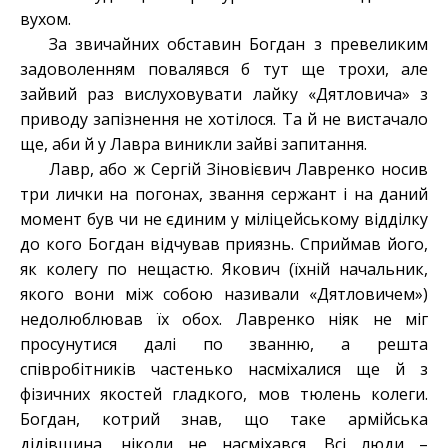
вухом.
За звичайних обставин Богдан з превеликим
задоволенням повалявся б тут ще трохи, але
зайвий раз вислуховувати лайку «Дятловича» з
приводу запізнення не хотілося. Та й не вистачало
ще, аби й у Лавра виникли зайві запитання.
Лавр, або ж Сергій Зіновієвич Лавренко носив
три лички на погонах, звання сержант і на даний
момент був чи не єдиним у міліцейському відділку
до кого Богдан відчував приязнь. Сприймав його,
як колегу по нещастю. Якович (їхній начальник,
якого вони між собою називали «Дятловичем»)
недолюблював їх обох. Лавренко ніяк не міг
просунутися далі по званню, а решта
співробітників частенько насміхалися ще й з
фізичних якостей гладкого, мов тюлень колеги.
Богдан, котрий знав, що таке армійська
дідівщина, ніколи не насміхався. Всі люди –