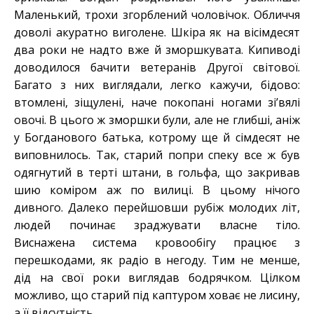
Маленький, трохи згорблений чоловічок. Обличчя
доволі акуратно виголене. Шкіра як на вісімдесят
два роки не надто вже й зморшкувата. Кипиводі
доводилося бачити ветеранів Другої світової.
Багато з них виглядали, легко кажучи, бідово:
втомлені, зіщулені, наче покопані ногами зі’вялі
овочі. В цього ж зморшки були, але не глибші, аніж
у Богданового батька, котрому ще й сімдесят не
виповнилось. Так, старий попри спеку все ж був
одягнутий в терті штани, в гольфа, що закривав
шию коміром аж по вилиці. В цьому нічого
дивного. Далеко перейшовши рубіж молодих літ,
людей починає зраджувати власне тіло.
Виснажена система кровообігу працює з
перешкодами, як радіо в негоду. Тим не менше,
дід на свої роки виглядав бодрячком. Цілком
можливо, що старий під каптуром ховає не лисину,
а її відсутність.