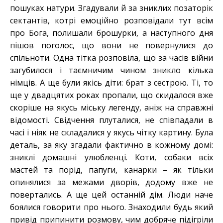
пошуках натури. Згадували й за зниклих позаторік
сектантів, котрі емоційно розповідали тут всім
про Бога, полишали брошурки, а наступного дня
пішов поголос, що вони не повернулися до
спільноти. Одна тітка розповіла, що за часів війни
загубилося і таємничим чином зникло кілька
німців. А ще були якісь діти: брат з сестрою. Ті, то
ще у двадцятих роках пропали, що скидалося вже
скоріше на якусь міську легенду, аніж на справжні
відомості. Свідчення плуталися, не співпадали в
часі і ніяк не складалися у якусь чітку картину. Була
деталь, за яку згадали фактично в кожному домі:
зниклі домашні улюбленці. Коти, собаки всіх
мастей та порід, папуги, канарки – як тільки
опинялися за межами дворів, додому вже не
повертались. А ще цей останній дім. Люди наче
боялися говорити про нього. Знаходили будь який
привід припинити розмову, чим добряче підігріли