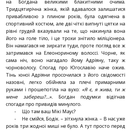
на Богдана великими блакитними очима.
Тридцятирічна жінка, якій вдавалося залишатися
привабливою з плином років, була одягнена в
спортивний костюм, але дві чіткі випнуті цятки на
рівні грудей вказували на те, що накинула вона
його на голе тіло, і це трохи знітило міліціонера.
Він намагався не зиркати туди, проте погляд все ж
затримався на Елеонориному волоссі. Чорне, як
сама ніч, воно нагадало йому Адріяну, таку ж
чорноволосу. Спогад про Югославію наче ожив.
Тінь юної Адріяни просочилася з його свідомості
назовні, легко обійняла за плечі примарними
руками і прошепотіла на вухо:
«Я є, я жива, ти ж
мене забереш?…».
Богдан подумки відігнав
спогади про привидів минулого.
- Що там ваш Мікі Маус?
- Не смійся, Бодік. – зітхнула жінка. – В нас уже
років три жодної миші не було. А тут просто перед