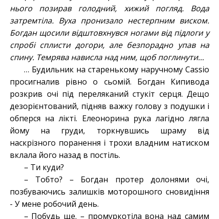
нього позирав голодний, хижий погляд. Вода
затремтіла. Вуха пронизало нестерпним виском.
Богдан щосили відштовхнувся ногами від підлоги у
спробі сплисти догори, але безпорадно упав на
спину. Темрява нависла над ним, щоб поглинути…
… Будильник на старенькому наручному Cassio
просигналив рівно о сьомій. Богдан Кипивода
розкрив очі під переляканий стукіт серця. Дещо
дезорієнтований, підняв важку голову з подушки і
обперся на лікті. Елеонорина рука лагідно лягла
йому на груди, торкнувшись шраму від
наскрізного поранення і трохи владним натиском
вклала його назад в постіль.
– Ти куди?
– Тобто? – Богдан протер долонями очі,
позбуваючись залишків моторошного сновидіння
- У мене робочий день.
– Побудь ще. – промуркотіла вона над самим