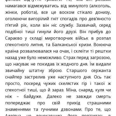
намагався відмежуватись від минулого (алкоголь,
жінки, робота), все це воском стікало донизу,
оголюючи вигорілий гніт спогадів про дев’яносто
п’ятий рік, коли він ніс службу. Зазвичай, серед
подібної тиші гинули його друзі. Він прибув до
Сараєво у складі миротворчих військ в розпал
спекотного липня, та Балканської кризи. Воююча
країна розвалювалася на очах, і склеїти ті рештки
назад уже було неможливо. Страх перед загрозою,
що насуває не покидав їх жодного дня. Їм видали
звичайну штатну зброю. Старшого сержанта
снайпер застрелив уже наступного дня. Ось так
просто, посеред чужих скелястих гір і такої ж
спекотної тиші, що й зараз. Міна, снаряд, куля чи
ніж – байдуже. Далеко не завжди смерть
попереджає про свій прихід страшними
знаменнями та гучними дзвонами. Про те, що
Адріяна, не дочекавшись його повісилась в