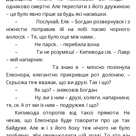
однаково смертні. Але переспати з його дружиною
– це було явно гірше за будь які насмішки.
– Послухай, Еля. – Богдан розвернувся і з
ніжністю поправив їй на лобі пасмо чорного
волосся. – Те, що було оце між нами…
– Не парся… - перебила вона.
– Ти не розумієш! – Кипивода сів. – Лавр
– мій напарник.
– Та знаю я. – млосно позіхнула
Елеонора, елегантно прикривши рот долонею. –
Сєрьожа теж вважає, що ви друзі. Так і що?
– Як що? – зніяковів Богдан.
– Ну, ви з ним – друзі, колеги, напарники,
те, се. А от ми із ним – подружжя. І що?
Кипивода оторопів від такої прямоти. Не
чекав, що Елеонора буде говорити про це так
байдуже. Але ж і з його боку теж нічого не було
зроблено, аби перешкодити цій зраді. То хто він