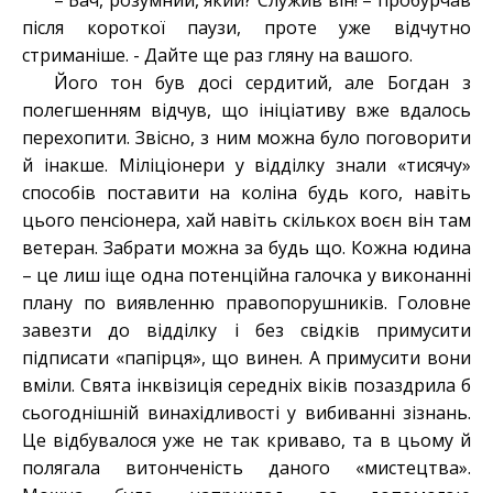
– Бач, розумний, який? Служив він! – пробурчав
після короткої паузи, проте уже відчутно
стриманіше. - Дайте ще раз гляну на вашого.
Його тон був досі сердитий, але Богдан з
полегшенням відчув, що ініціативу вже вдалось
перехопити. Звісно, з ним можна було поговорити
й інакше. Міліціонери у відділку знали «тисячу»
способів поставити на коліна будь кого, навіть
цього пенсіонера, хай навіть скількох воєн він там
ветеран. Забрати можна за будь що. Кожна юдина
– це лиш іще одна потенційна галочка у виконанні
плану по виявленню правопорушників. Головне
завезти до відділку і без свідків примусити
підписати «папірця», що винен. А примусити вони
вміли. Свята інквізиція середніх віків позаздрила б
сьогоднішній винахідливості у вибиванні зізнань.
Це відбувалося уже не так криваво, та в цьому й
полягала витонченість даного «мистецтва».