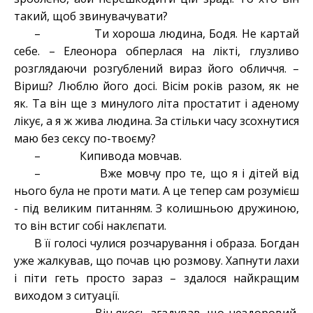
такий, щоб звинувачувати?
– Ти хороша людина, Бодя. Не картай
себе. – Елеонора обперлася на лікті, глузливо
розглядаючи розгублений вираз його обличчя. –
Віриш? Люблю його досі. Вісім років разом, як не
як. Та він ще з минулого літа простатит і аденому
лікує, а я ж жива людина. За стільки часу зсохнутися
маю без сексу по-твоєму?
– Кипивода мовчав.
– Вже мовчу про те, що я і дітей від
нього була не проти мати. А це тепер сам розумієш
- під великим питанням. З колишньою дружиною,
то він встиг собі наклєпати.
В її голосі чулися розчарування і образа. Богдан
уже жалкував, що почав цю розмову. Хапнути лахи
і піти геть просто зараз – здалося найкращим
виходом з ситуації.