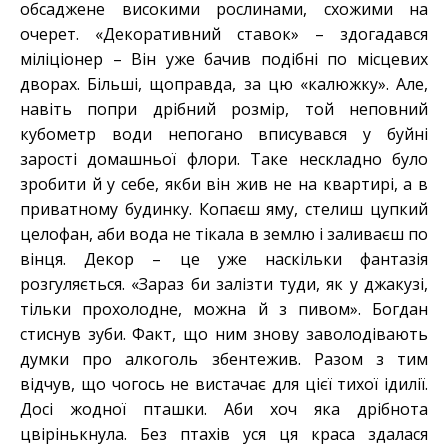
обсаджене високими рослинами, схожими на
очерет. «Декоративний ставок» – здогадався
міліціонер – Він уже бачив подібні по місцевих
дворах. Більші, щоправда, за цю «калюжку». Але,
навіть попри дрібний розмір, той неповний
кубометр води непогано вписувався у буйні
зарості домашньої флори. Таке нескладно було
зробити й у себе, якби він жив не на квартирі, а в
приватному будинку. Копаєш яму, стелиш цупкий
целофан, аби вода не тікала в землю і заливаєш по
вінця. Декор – це уже наскільки фантазія
розгуляється. «Зараз би залізти туди, як у джакузі,
тільки прохолодне, можна й з пивом». Богдан
стиснув зуби. Факт, що ним знову заволодівають
думки про алкоголь збентежив. Разом з тим
відчув, що чогось не вистачає для цієї тихої ідилії.
Досі жодної пташки. Аби хоч яка дрібнота
цвірінькнула. Без птахів уся ця краса здалася