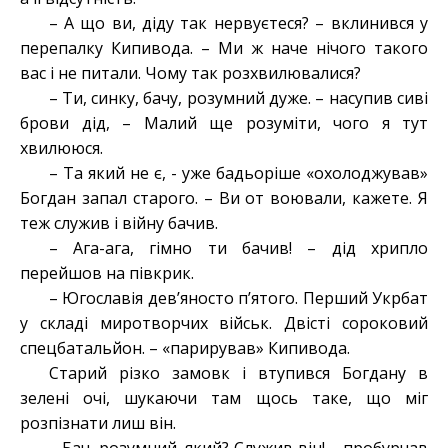
– А що ви, діду так нервуєтеся? – вклинився у
перепалку Кипивода. – Ми ж наче нічого такого
вас і не питали. Чому так розхвилювалися?
– Ти, синку, бачу, розумний дуже. – насупив сиві
брови дід, – Малий ще розуміти, чого я тут
хвилююся.
– Та який не є, - уже бадьоріше «охолоджував»
Богдан запал старого. – Ви от воювали, кажете. Я
теж служив і війну бачив.
– Ага-ага, гімно ти бачив! – дід хрипло
перейшов на півкрик.
– Югославія дев’яносто п’ятого. Перший Укрбат
у складі миротворчих військ. Двісті сороковий
спецбатальйон. – «парирував» Кипивода.
Старий різко замовк і втупився Богдану в
зелені очі, шукаючи там щось таке, що міг
розпізнати лиш він.