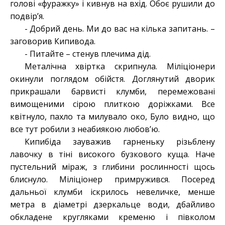
голові «фуражку» і кивнув на вхід. Обоє рушили до
подвір’я.
- Добрий день. Ми до вас на кілька запитань. –
заговорив Кипивода.
- Питайте – стенув плечима дід.
Металічна хвіртка скрипнула. Міліціонери
окинули поглядом обійстя. Доглянутий дворик
прикрашали барвисті клумби, перемежовані
вимощеними сірою плиткою доріжками. Все
квітнуло, пахло та милувало око, Було видно, що
все тут робили з неабиякою любов’ю.
Кипибіда зауважив гарненьку різьблену
лавочку в тіні високого бузкового куща. Наче
пустельний міраж, з глибини рослинності щось
блиснуло. Міліціонер примружився. Посеред
дальньої клумби іскрилось невеличке, менше
метра в діаметрі дзеркальце води, дбайливо
обкладене кругляками кременю і півколом