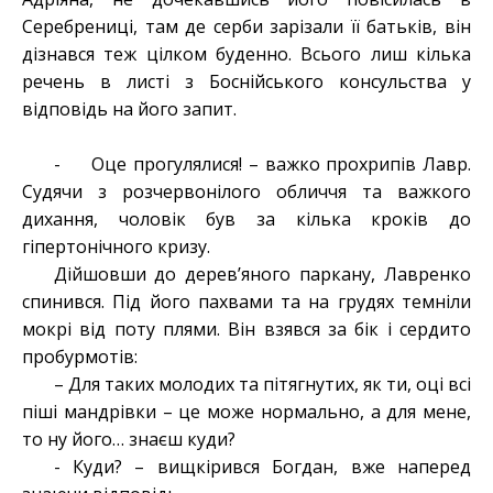
Серебрениці, там де серби зарізали її батьків, він
дізнався теж цілком буденно. Всього лиш кілька
речень в листі з Боснійського консульства у
відповідь на його запит.
- Оце прогулялися! – важко прохрипів Лавр.
Судячи з розчервонілого обличчя та важкого
дихання, чоловік був за кілька кроків до
гіпертонічного кризу.
Дійшовши до дерев’яного паркану, Лавренко
спинився. Під його пахвами та на грудях темніли
мокрі від поту плями. Він взявся за бік і сердито
пробурмотів:
– Для таких молодих та пітягнутих, як ти, оці всі
піші мандрівки – це може нормально, а для мене,
то ну його… знаєш куди?
- Куди? – вищкірився Богдан, вже наперед