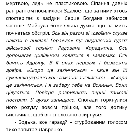
мертвою, ледь не пластиковою. Сіпання давніх
ран раптом посилилося. Здалося, що за ними хтось
спостерігає з засідки. Серце Богдана забилося
частіше. Майнула божевільна думка, що за мить
почнеться обстріл.
Ось він разом зі «своїми» слухає
накази в анклаві Гораждо» під віддалений гуркіт
військової техніки Радована Кораджича. Ось
допомагає цивільним ховатися в казармах. Ось
бачить Адріяну. В її очах переляк і безмежна
довіра. «Скоро це закінчиться» - каже він їй
сумішшю української і ламаної англійської. – «Скоро
це закінчиться, і я заберу тебе на Волинь». Вони
цілуються. Повітря розривають перші танкові
постріли. У вухах запищало.
Спогади торкнулися
його розуму зовсім трішки, але того дотику
вистачило, щоб він сполохано озирнувся…
- Бодька, все гаразд? – стурбованим голосом
тихо запитав Лавренко.