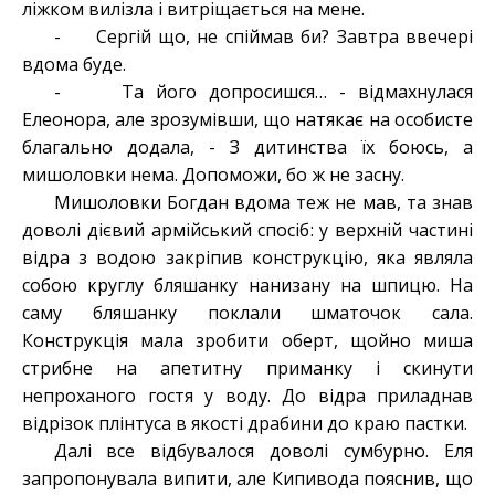
ліжком вилізла і витріщається на мене.
- Сергій що, не спіймав би? Завтра ввечері
вдома буде.
- Та його допросишся… - відмахнулася
Елеонора, але зрозумівши, що натякає на особисте
благально додала, - З дитинства їх боюсь, а
мишоловки нема. Допоможи, бо ж не засну.
Мишоловки Богдан вдома теж не мав, та знав
доволі дієвий армійський спосіб: у верхній частині
відра з водою закріпив конструкцію, яка являла
собою круглу бляшанку нанизану на шпицю. На
саму бляшанку поклали шматочок сала.
Конструкція мала зробити оберт, щойно миша
стрибне на апетитну приманку і скинути
непроханого гостя у воду. До відра приладнав
відрізок плінтуса в якості драбини до краю пастки.
Далі все відбувалося доволі сумбурно. Еля
запропонувала випити, але Кипивода пояснив, що