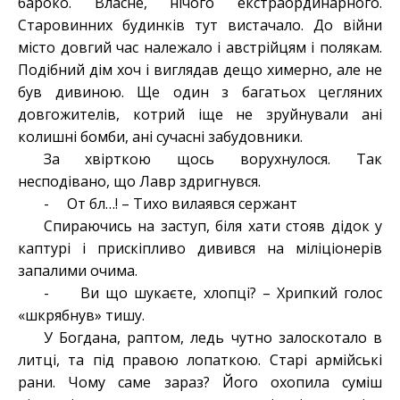
бароко. Власне, нічого екстраординарного.
Старовинних будинків тут вистачало. До війни
місто довгий час належало і австрійцям і полякам.
Подібний дім хоч і виглядав дещо химерно, але не
був дивиною. Ще один з багатьох цегляних
довгожителів, котрий іще не зруйнували ані
колишні бомби, ані сучасні забудовники.
За хвірткою щось ворухнулося. Так
несподівано, що Лавр здригнувся.
- От бл…! – Тихо вилаявся сержант
Спираючись на заступ, біля хати стояв дідок у
каптурі і прискіпливо дивився на міліціонерів
запалими очима.
- Ви що шукаєте, хлопці? – Хрипкий голос
«шкрябнув» тишу.
У Богдана, раптом, ледь чутно залоскотало в
литці, та під правою лопаткою. Старі армійські
рани. Чому саме зараз? Його охопила суміш