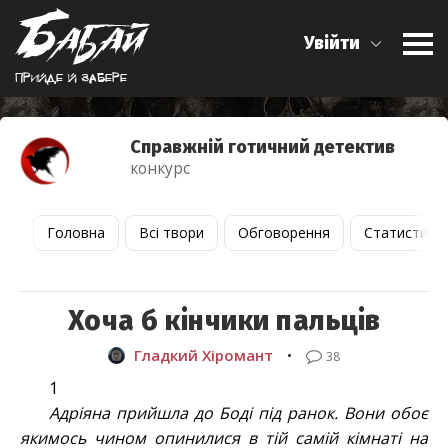
Увійти
Прийде й забере
Справжній готичний детектив
конкурс
Головна
Всі твори
Обговорення
Статистика
Хоча б кінчики пальців
Гладкий Хіромант
•
38
1
Адріяна прийшла до Боді під ранок. Вони обоє
якимось чином опинилися в тій самій кімнаті на