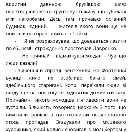
вкритий давньою бруківкою шлях
перетворювався на грунтову стежину, що губилася
між пагорбами. Десь там причаївся останній
будинок, єдиний, жителів якого вони ще не
опитали по справі зниклого Сойки.
- Я не розраховував, що доведеться лазити
по єб…ням! - стражденно простогнав Лавренко.
- Не починай. – відмахнувся Богдан. – Чув, що
люди казали?
Свідчення й справді бентежили. На Фортечній
вулиці жило не особливо багато сімей,
здебільшого старигані, котрі переїхали сюди зі
сходу ще на початку вісімдесятих доживати віку.
Принаймні, нікого молодше п’ятидесяти вони не
зустріли. Більшість говорило неохоче. З того, що
вияснили: раніше в цих околицях неодноразово
хтось пропадав. Згадували про місцевого
художника, який колись сновигав з мольбертом у