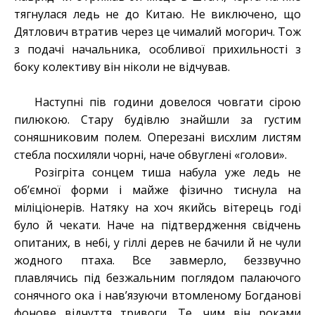
тягнулася ледь не до Китаю. Не виключено, що
Дятлович втратив через це чималий могорич. Тож
з подачі начальника, особливої прихильності з
боку колективу він ніколи не відчував.
Наступні пів години довелося човгати сірою
пилюкою. Стару будівлю знайшли за густим
соняшниковим полем. Оперезані висхлим листям
стебла посхиляли чорні, наче обвуглені «голови».
Розігріта сонцем тиша набула уже ледь не
об’ємної форми і майже фізично тиснула на
міліціонерів. Натяку на хоч якийсь вітерець годі
було й чекати. Наче на підтвердження свідчень
опитаних, в небі, у гіллі дерев не бачили й не чули
жодного птаха. Все завмерло, беззвучно
плавлячись під безжальним поглядом палаючого
сонячного ока і нав’язуючи втомленому Богданові
фонове відчуття тривоги. Те, чим він роками