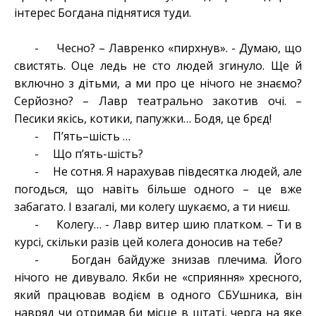
інтерес Богдана піднятися туди.
- Чесно? – Лавренко «пирхнув». - Думаю, що
свистять. Оце ледь не сто людей згинуло. Ще й
включно з дітьми, а ми про це нічого не знаємо?
Серйозно? – Лавр театрально закотив очі. –
Песики якісь, котики, папужки… Бодя, це брєд!
- П’ять–шість …
- Що п’ять-шість?
- Не сотня. Я нарахував півдесятка людей, але
погодься, що навіть більше одного – це вже
забагато. І взагалі, ми колегу шукаємо, а ти ниєш.
- Колегу… - Лавр витер шию платком. – Ти в
курсі, скільки разів цей колега доносив на тебе?
- Богдан байдуже знизав плечима. Його
нічого не дивувало. Якби не «сприяння» хресного,
який працював водієм в одного СБУшника, він
навряд чи отримав би місце в штаті, черга на яке