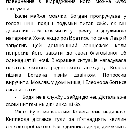
повернення з відрядження його можна було
зрозуміти.
Їхали майже мовчки. Богдан прокручував у
голові нічні події і подумки питав себе, як він
дозволив собі вскочити у гречку з дружиною
напарника. Хоча, якщо розібратися, то саме Лавр й
запустив цей доміношний ланцюжок, коли
попросив його заїхати до своєї благовірної об
одинадцятій ночі. Вчорашня ситуація нагадувала
початок якогось радянського анекдоту. Колега
підняв Богдана пізнім дзвінком. Попросив
виручити. Мовляв, у домі миша, і Елеонора боїться
лягати спати.
- Бодя, не в службу… зайди до неї. Дістала вже
своїм ниттям. Як дівчинка, їй бо.
Місто було маленьким. Колега жив недалеко.
Кипивода дістався туди за п'ятнадцять хвилин
легкою пробіжкою. Еля відчинила двері, дивлячись