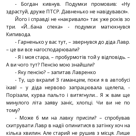
- Богдан кивнув. Подумки промовив: «Ну
здрастуй, друже ПТСР. Давненько не навідувався».
Його і справді не «накривало» так уже років зо
три. «Й…бана спека» - подумки матюкнувся
Кипивода.
- Гарненько у вас тут, – звернувся до діда Лавр.
– це ви все нагосподарювали?
- Я і моя стара, – пробурмотів той у відповідь. –
А ви чого тут? Пенсію мою знайшли?
- Яку пенсію? – запитав Лавренко
- Ту, що вкрали! З гаманцем, поки я в автобусі
їхав! – у діда нервово запрацювала щелепа, -
Порізали, курва пальто і витягнули… Я ж вам ще
минулого літа заяву заніс, хлопці. Чи ви не по
тому?
- Може б ми на лавку присіли? – спробував
схитрувати Лавр в надії опинитися в затінку хоч на
кілька хвилин. Але старий не рушив з місця. Лише