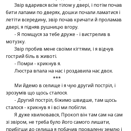
Звір вдарився всім тілом у двері, і потім почав
бити лапами по дверях, дошки почали ламатися і
летіти всередину, звір почав кричати й проламав
двері, я підняв рушницю вгору.
- Я помщуся за тебе друже - і вистрелив в
мотузку.
Звір пробив мене своїми кігтями, і я відчув
гострий біль в животі.
- Помри - крикнув я.
Люстра впала на нас і роздавила нас двох.
***
Ми йдемо в селище і я чую другий постріл, і
зрозумів що щось сталося.
- Другий постріл, біжимо швидше, там щось
сталося - крикнув я і всі ми побігли.
Я дуже хвилювався, Прокоп він там сам на сам
зі звіром, не треба було його самого лишати,
прибігши до селища я побачив провалену землю і