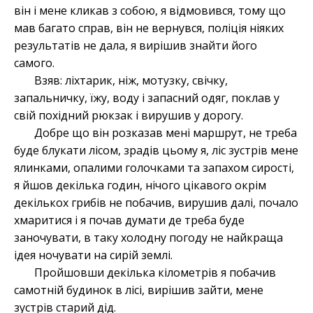
він і мене кликав з собою, я відмовився, тому що
мав багато справ, він не вернувся, поліція ніяких
результатів не дала, я вирішив знайти його
самого.
Взяв: ліхтарик, ніж, мотузку, свічку,
запальничку, їжу, воду і запасний одяг, поклав у
свій похідний рюкзак і вирушив у дорогу.
Добре що він розказав мені маршрут, не треба
буде блукати лісом, зрадів цьому я, ліс зустрів мене
ялинками, опалими голочками та запахом сирості,
я йшов декілька годин, нічого цікавого окрім
декількох грибів не побачив, вирушив далі, почало
хмаритися і я почав думати де треба буде
заночувати, в таку холодну погоду не найкраща
ідея ночувати на сирій землі.
Пройшовши декілька кілометрів я побачив
самотній будинок в лісі, вирішив зайти, мене
зустрів старий дід.