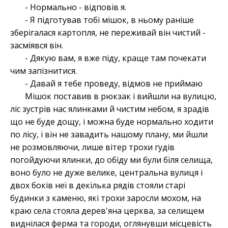
- Нормально - відповів я.
- Я підготував тобі мішок, в ньому раніше
зберігалася картопля, не переживай він чистий -
засміявся він.
- Дякую вам, я вже піду, краще там почекати
чим запізнитися.
- Давай я тебе проведу, відмов не приймаю
Мішок поставив в рюкзак і вийшли на вулицю,
ліс зустрів нас ялинками й чистим небом, я зрадів
що не буде дощу, і можна буде нормально ходити
по лісу, і він не завадить нашому плану, ми йшли
не розмовляючи, лише вітер трохи гудів
погойдуючи ялинки, до обіду ми були біля селища,
воно було не дуже велике, центральна вулиця і
двох боків неї в декілька рядів стояли старі
будинки з каменю, які трохи заросли мохом, на
краю села стояла дерев'яна церква, за селищем
виднілася ферма та городи, оглянувши місцевість