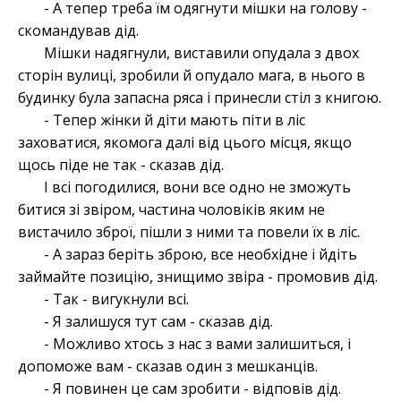
- А тепер треба їм одягнути мішки на голову -
скомандував дід.
Мішки надягнули, виставили опудала з двох
сторін вулиці, зробили й опудало мага, в нього в
будинку була запасна ряса і принесли стіл з книгою.
- Тепер жінки й діти мають піти в ліс
заховатися, якомога далі від цього місця, якщо
щось піде не так - сказав дід.
І всі погодилися, вони все одно не зможуть
битися зі звіром, частина чоловіків яким не
вистачило зброї, пішли з ними та повели їх в ліс.
- А зараз беріть зброю, все необхідне і йдіть
займайте позицію, знищимо звіра - промовив дід.
- Так - вигукнули всі.
- Я залишуся тут сам - сказав дід.
- Можливо хтось з нас з вами залишиться, і
допоможе вам - сказав один з мешканців.
- Я повинен це сам зробити - відповів дід.