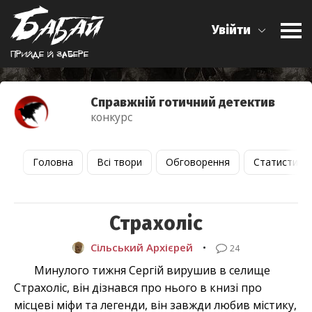
Увійти
Прийде й забере
Справжній готичний детектив
конкурс
Головна
Всі твори
Обговорення
Статистика
Страхоліс
Сільський Архієрей
•
24
Минулого тижня Сергій вирушив в селище
Страхоліс, він дізнався про нього в книзі про
місцеві міфи та легенди, він завжди любив містику,