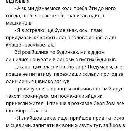
відповів я
- А як ми дізнаємося коли треба йти до його
гнізда, щоб він нас не з'їв - запитав один з
мешканців.
- Я вистрелю і це буде знак, ось і план
придумали, як кажуть: одна голова добре, а дві
краще - засміявся дід.
Всі розійшлися по будинках, ми з дідом
лишилися ночувати в одному з пустих будинків.
Цікаво, цих власників з'їв звір? Подумав я, але
краще не питатиму, переживши скільки пригод за
один день я швидко заснув.
Прокинувшись вранці, я побачив що і мій друг
також прокинувся, ми посмажили яйця які
принесли жителі, і пізніше я розказав Сергійові все
що вчора сталося.
- Я знайшов це селище, прийшов привітатися з
місцевими, запитати як вони живуть тут, зайшов в