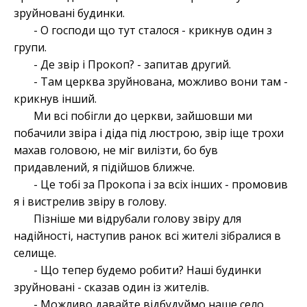
зруйновані будинки.
- О господи що тут сталося - крикнув один з
групи.
- Де звір і Прокоп? - запитав другий.
- Там церква зруйнована, можливо вони там -
крикнув інший.
Ми всі побігли до церкви, зайшовши ми
побачили звіра і діда під люстрою, звір іще трохи
махав головою, не міг вилізти, бо був
придавлений, я підійшов ближче.
- Це тобі за Прокопа і за всіх інших - промовив
я і вистрелив звіру в голову.
Пізніше ми відрубали голову звіру для
надійності, наступив ранок всі жителі зібралися в
селище.
- Що тепер будемо робити? Наші будинки
зруйновані - сказав один із жителів.
- Можливо давайте відбудуймо наше село,