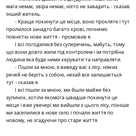
мага немає, звіра немає, ніхто не завадить - сказав
інший житель.
- Краще покинути це місце, воно прокляте і тут
пролилося занадто багато крові, почнемо
повністю нове життя - промовив я.
І всі погодилися без суперечень, мабуть, тому
що вони довго жили під контролем і їм потрібна
людина яка буде ними керувати та направляти.
- Пішли за мною, я виведу вас з лісу, ніяких
речей не беріть з собою, нехай все залишається
тут - сказав я.
І всі пішли за мною, ми йшли майже без
зупинок, хотіли якомога швидше покинути це
місце і вже увечері ми вийшли з цього лісу, пізніше
ми заселилися в нове село і почали життя по
новому, не згадуючи про старе життя.