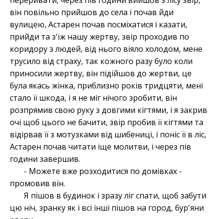
переривати, через пів години вийшов з лісу звір,
він повільно прийшов до села і почав йди
вулицею, Астарен почав посміхатися і казати,
прийди та з'їж нашу жертву, звір проходив по
коридору з людей, від нього віяло холодом, мене
трусило від страху, так кожного разу було коли
приносили жертву, він підійшов до жертви, це
була якась жінка, приблизно років тридцяти, мені
стало її шкода, і я не міг нічого зробити, він
розпрямив свою руку з довгими кігтями, і я закрив
очі щоб цього не бачити, звір пробив її кігтями та
відірвав її з мотузками від шибениці, і поніс її в ліс,
Астарен почав читати іще молитви, і через пів
години завершив.
- Можете вже розходитися по домівках -
промовив він.
Я пішов в будинок і зразу ліг спати, щоб забути
цю ніч, зранку як і всі інші пішов на город, бур'яни