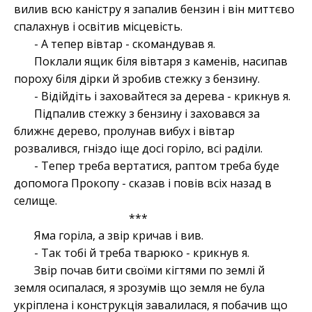
вилив всю каністру я запалив бензин і він миттєво
спалахнув і освітив місцевість.
- А тепер вівтар - скомандував я.
Поклали ящик біля вівтаря з каменів, насипав
пороху біля дірки й зробив стежку з бензину.
- Відійдіть і заховайтеся за дерева - крикнув я.
Підпалив стежку з бензину і заховався за
ближнє дерево, пролунав вибух і вівтар
розвалився, гніздо іще досі горіло, всі раділи.
- Тепер треба вертатися, раптом треба буде
допомога Прокопу - сказав і повів всіх назад в
селище.
***
Яма горіла, а звір кричав і вив.
- Так тобі й треба тварюко - крикнув я.
Звір почав бити своїми кігтями по землі й
земля осипалася, я зрозумів що земля не була
укріплена і конструкція завалилася, я побачив що