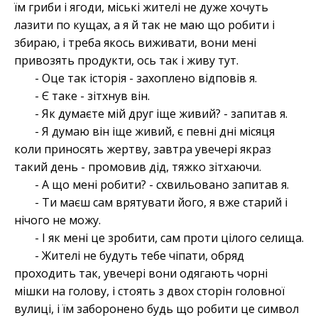
їм гриби і ягоди, міські жителі не дуже хочуть
лазити по кущах, а я й так не маю що робити і
збираю, і треба якось виживати, вони мені
привозять продукти, ось так і живу тут.
- Оце так історія - захоплено відповів я.
- Є таке - зітхнув він.
- Як думаєте мій друг іще живий? - запитав я.
- Я думаю він іще живий, є певні дні місяця
коли приносять жертву, завтра увечері якраз
такий день - промовив дід, тяжко зітхаючи.
- А що мені робити? - схвильовано запитав я.
- Ти маєш сам врятувати його, я вже старий і
нічого не можу.
- І як мені це зробити, сам проти цілого селища.
- Жителі не будуть тебе чіпати, обряд
проходить так, увечері вони одягають чорні
мішки на голову, і стоять з двох сторін головної
вулиці, і їм заборонено будь що робити це символ