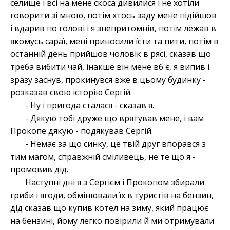
селище і всі на мене скоса дивилися і не хотіли
говорити зі мною, потім хтось заду мене підійшов
і вдарив по голові і я знепритомнів, потім лежав в
якомусь сараї, мені приносили їсти та пити, потім в
останній день прийшов чоловік в рясі, сказав що
треба вибити чай, інакше він мене вб'є, я випив і
зразу заснув, прокинувся вже в цьому будинку -
розказав свою історію Сергій.
- Ну і пригода сталася - сказав я.
- Дякую тобі друже що врятував мене, і вам
Прокопе дякую - подякував Сергій.
- Немає за що синку, це твій друг впорався з
тим магом, справжній сміливець, не те що я -
промовив дід.
Наступні дні я з Сергієм і Прокопом збирали
гриби і ягоди, обмінювали їх в туристів на бензин,
дід сказав що купив котел на зиму, який працює
на бензині, йому легко повірили й ми отримували