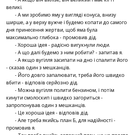
великі.
- А ми зробимо яму у вигляді конуса, внизу
ширше, а у верху вужче і будемо копати до самого
дня принесення жертви, щоб яма була
максимально глибока - промовив дід.
- Хороша ідея - радісно вигукнули люди.
- А що далі будемо з ним робити? - запитав я.
- А якщо вугілля засипати на дно і спалити його
- сказав один з мешканців.
- Його довго запалювати, треба його швидко
вбити - відповів серйозно дід.
- Можна вугілля полити бензином, і потім
кинути смолоскип і швидко загориться -
запропонував один з мешканців.
- Це хороша ідея - відповів дід.
- Але треба якийсь план Б, для надійності -
промовив я.