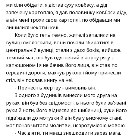
ми сіли обідати, я дістав суху ковбасу, а дід
запечену картоплю, я дав половинку ковбаси діду,
а він мені трохи своєї картоплі, по обідавши ми
лишилися чекати ночі.
Коли було геть темно, жителі запалили на
вулиці смолоскипи, вони почали збиратися в
центральній вулиці, стали з двох боків, вийшов
темний маг, він був одягнений в чорну рясу з
капюшоном і я не бачив його лиця, він став по
середині дороги, махнув рукою і йому принесли
стіл, він поклав книгу на неї.
- Принесіть жертву - вимовив він.
З одного з будинків винесли мого друга на
руках, він був без свідомості, в нього були зв'язані
руки й ноги, його віднесли до шибениці, руки його
підв'язали до мотузки й він був у висячому стані,
маг почав читати молитви, незрозумілою мовою.
- Час діяти, ти маєш знешкодити зараз мага,