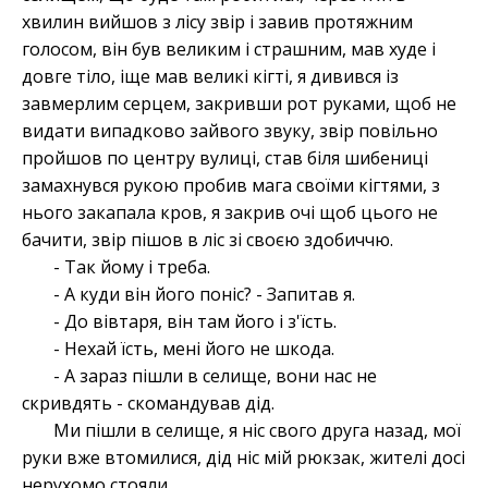
хвилин вийшов з лісу звір і завив протяжним
голосом, він був великим і страшним, мав худе і
довге тіло, іще мав великі кігті, я дивився із
завмерлим серцем, закривши рот руками, щоб не
видати випадково зайвого звуку, звір повільно
пройшов по центру вулиці, став біля шибениці
замахнувся рукою пробив мага своїми кігтями, з
нього закапала кров, я закрив очі щоб цього не
бачити, звір пішов в ліс зі своєю здобиччю.
- Так йому і треба.
- А куди він його поніс? - Запитав я.
- До вівтаря, він там його і з'їсть.
- Нехай їсть, мені його не шкода.
- А зараз пішли в селище, вони нас не
скривдять - скомандував дід.
Ми пішли в селище, я ніс свого друга назад, мої
руки вже втомилися, дід ніс мій рюкзак, жителі досі
нерухомо стояли.