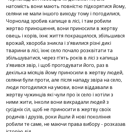
натомість вони мають повністю підкорятися йому,
селяни не мали іншого виходу тому і погодилися,
Чорнолад зробив капище в лісі, і там робили
жертво приношення, вони приносили в жертву
овець і корів, їхнє життя покращилося, збільшився
врожай, хвороба зникла і з'явилися різні дикі
тварини в лісі, їхнє село почало розквітати та
збільшуватися, через п'ять років в лісі з капища
з'явився звір, і щоб прогодувати його, раз в
декілька місяців йому приносили в жертву людей,
селяни були проти, але після нападу звіра на село,
люди погодилися на умови, вони віддавали в
жертву чужинців які чули про їх село і хотіли з
ними жити, інколи вони викрадали людей з
сусідніх сіл, щоб не приносити в жертву своїх
родичів і друзів, роки йшли й нові покоління
робили те саме, не маючи права вибору - розказав
історію дід.