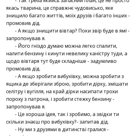
- Так треба якийсь запасний план, це не просто
якась тварина, це справжнє чудовисько, яке
знищило багато життів, моїх друзів і багато інших -
промовив дід.
- А якщо знищити вівтар? Поки звір буде в ямі -
запропонував я.
- Його гніздо думаю можна легко спалити,
налити бензину і кинути невелику каністру туди, а
щодо вівтаря тут буде складніше - задумливо
промовив дід.
- А якщо зробити вибухівку, можна зробити з
ящика де зберігали зброю, зробити дірку, змішати
селітру і вугілля, на край дірки насипати трохи
пороху з патрона, і зробити стежку бензину -
запропонував я.
- Це хороша ідея, так і зробимо, а звідки ти
скільки знаєш про вибухівку?- запитав дід.
- Ну ми з друзями в дитинстві гралися -