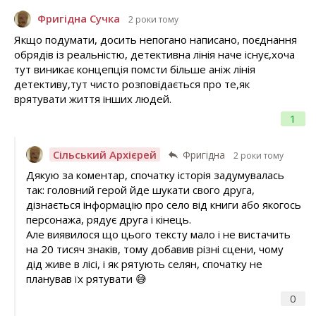
Фригідна Сучка
2 роки тому
Якщо подумати, досить непогано написано, поєднання
обрядів із реальністю, детективна лінія наче існує,хоча
тут виникає концепція помсти більше аніж лінія
детективу,тут чисто розповідається про те,як
врятувати життя інших людей.
1
Сільський Архієрей
Фригідна
2 роки тому
Дякую за коментар, спочатку історія задумувалась
так: головний герой йде шукати свого друга,
дізнається інформацію про село від книги або якогось
персонажа, рядує друга і кінець.
Але виявилося що цього тексту мало і не вистачить
на 20 тисяч знаків, тому добавив різні сцени, чому
дід живе в лісі, і як рятують селян, спочатку не
планував їх рятувати 😅
0