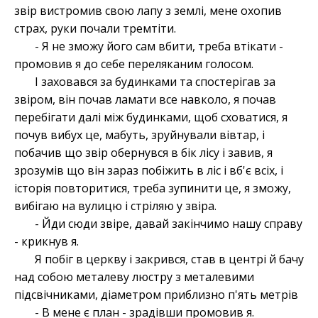
звір вистромив свою лапу з землі, мене охопив
страх, руки почали тремтіти.
- Я не зможу його сам вбити, треба втікати -
промовив я до себе переляканим голосом.
І заховався за будинками та спостерігав за
звіром, він почав ламати все навколо, я почав
перебігати далі між будинками, щоб сховатися, я
почув вибух це, мабуть, зруйнували вівтар, і
побачив що звір обернувся в бік лісу і завив, я
зрозумів що він зараз побіжить в ліс і вб'є всіх, і
історія повторитися, треба зупинити це, я зможу,
вибігаю на вулицю і стріляю у звіра.
- Йди сюди звіре, давай закінчимо нашу справу
- крикнув я.
Я побіг в церкву і закрився, став в центрі й бачу
над собою металеву люстру з металевими
підсвічниками, діаметром приблизно п'ять метрів
- В мене є план - зрадівши промовив я.