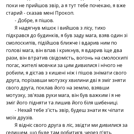
поки не прийшов звір, а я тут тебе почекаю, я вже
старий - сказав мені Прокоп.
- Добре, я пішов.
Я надягнув мішок і вийшов з лісу, тихо
підкрався до будинків, я був заду мага, взяв один зі
смолоскипів, підійшов ближче і вдарив ним по
голові мага, він впав і крикнув, я вдарив іще два
рази, він втратив свідомість, вогонь на смолоскипі
погас, жителі мовчки за цим дивилися і нічого не
робили, я дістав з кишені ніж і пішов знімати свого
друга, порізавши мотузку хвилини дві я зміг зняти
свого друга, поклав його на землю, взявши
мотузку, зв'язав руки мага, він був важким і я не
зміг його підняти та лишив його біля шибениці.
- Нехай тебе з'їсть звір, будеш знати як чіпати
моїх друзів.
Я відніс свого друга в ліс, звідти ми дивилися за
селищем, що буде там робитися, через п'ять