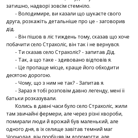
затишно, надворі зовсім стемніло.
- Володимире, ви казали що шукаєте свого
друга, розкажіть детальніше про це - заговорив
дід.
- Він пішов в ліс тиждень тому, сказав що хоче
побачити село Страхоліс, він так і не вернувся.
- Ти сказав село Страхоліс? - запитав Дід.
- Так, а що таке - здивовано відповів я.
- Це пропаще місце, краще його обходити
десятою дорогою.
- Чому, що з ним не так? - Запитав я.
- Зараз я тобі розповім давно легенду, мені її
батьки розказували.
Колись в давні часи було село Страхоліс, жили
там звичайні фермери, але через різні хвороби,
помирали люди й врожай був маленький, але
одного дня, в їх селище завітав темний маг
Чорнолад, він пообіцяв їм допомогти, але