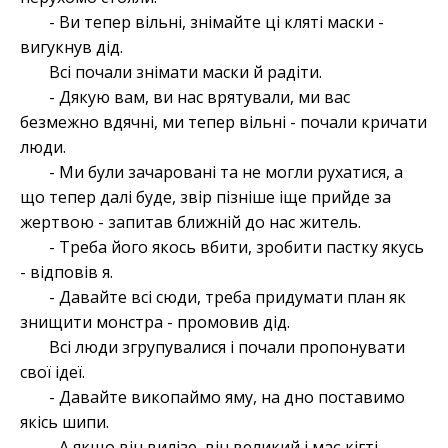
- Ви тепер вільні, знімайте ці кляті маски -
вигукнув дід.
Всі почали знімати маски й радіти.
- Дякую вам, ви нас врятували, ми вас
безмежно вдячні, ми тепер вільні - почали кричати
люди.
- Ми були зачаровані та не могли рухатися, а
що тепер далі буде, звір пізніше іще прийде за
жертвою - запитав ближній до нас житель.
- Треба його якось вбити, зробити пастку якусь
- відповів я.
- Давайте всі сюди, треба придумати план як
знищити монстра - промовив дід.
Всі люди згрупувалися і почали пропонувати
свої ідеї.
- Давайте викопаймо яму, на дно поставимо
якісь шипи.
- А якщо він вилізе, він великий і має кігті