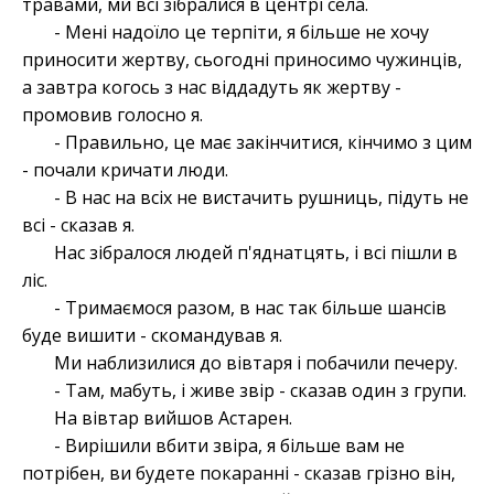
травами, ми всі зібралися в центрі села.
- Мені надоїло це терпіти, я більше не хочу
приносити жертву, сьогодні приносимо чужинців,
а завтра когось з нас віддадуть як жертву -
промовив голосно я.
- Правильно, це має закінчитися, кінчимо з цим
- почали кричати люди.
- В нас на всіх не вистачить рушниць, підуть не
всі - сказав я.
Нас зібралося людей п'яднатцять, і всі пішли в
ліс.
- Тримаємося разом, в нас так більше шансів
буде вишити - скомандував я.
Ми наблизилися до вівтаря і побачили печеру.
- Там, мабуть, і живе звір - сказав один з групи.
На вівтар вийшов Астарен.
- Вирішили вбити звіра, я більше вам не
потрібен, ви будете покаранні - сказав грізно він,