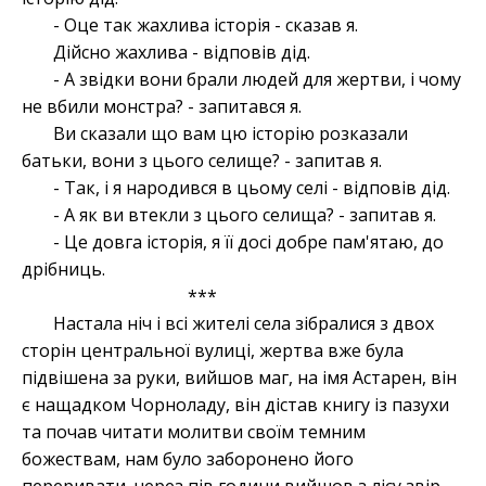
- Оце так жахлива історія - сказав я.
Дійсно жахлива - відповів дід.
- А звідки вони брали людей для жертви, і чому
не вбили монстра? - запитався я.
Ви сказали що вам цю історію розказали
батьки, вони з цього селище? - запитав я.
- Так, і я народився в цьому селі - відповів дід.
- А як ви втекли з цього селища? - запитав я.
- Це довга історія, я її досі добре пам'ятаю, до
дрібниць.
***
Настала ніч і всі жителі села зібралися з двох
сторін центральної вулиці, жертва вже була
підвішена за руки, вийшов маг, на імя Астарен, він
є нащадком Чорноладу, він дістав книгу із пазухи
та почав читати молитви своїм темним
божествам, нам було заборонено його