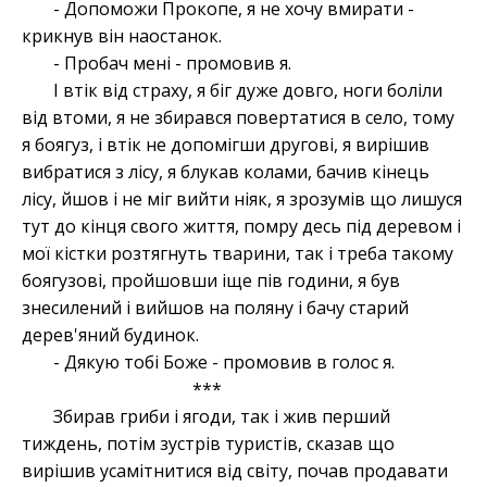
- Допоможи Прокопе, я не хочу вмирати -
крикнув він наостанок.
- Пробач мені - промовив я.
І втік від страху, я біг дуже довго, ноги боліли
від втоми, я не збирався повертатися в село, тому
я боягуз, і втік не допомігши другові, я вирішив
вибратися з лісу, я блукав колами, бачив кінець
лісу, йшов і не міг вийти ніяк, я зрозумів що лишуся
тут до кінця свого життя, помру десь під деревом і
мої кістки розтягнуть тварини, так і треба такому
боягузові, пройшовши іще пів години, я був
знесилений і вийшов на поляну і бачу старий
дерев'яний будинок.
- Дякую тобі Боже - промовив в голос я.
***
Збирав гриби і ягоди, так і жив перший
тиждень, потім зустрів туристів, сказав що
вирішив усамітнитися від світу, почав продавати