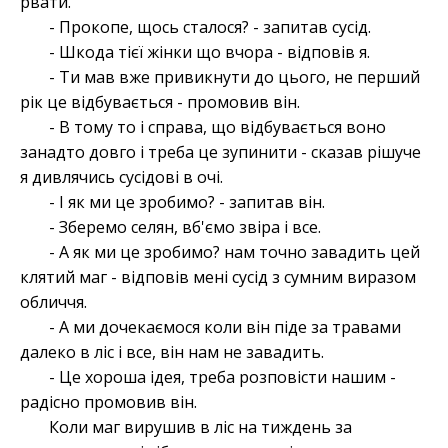
рвати.
- Прокопе, щось сталося? - запитав сусід.
- Шкода тієї жінки що вчора - відповів я.
- Ти мав вже привикнути до цього, не перший
рік це відбувається - промовив він.
- В тому то і справа, що відбувається воно
занадто довго і треба це зупинити - сказав рішуче
я дивлячись сусідові в очі.
- І як ми це зробимо? - запитав він.
- Зберемо селян, вб'ємо звіра і все.
- А як ми це зробимо? нам точно завадить цей
клятий маг - відповів мені сусід з сумним виразом
обличчя.
- А ми дочекаємося коли він піде за травами
далеко в ліс і все, він нам не завадить.
- Це хороша ідея, треба розповісти нашим -
радісно промовив він.
Коли маг вирушив в ліс на тиждень за