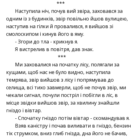
***
Наступила ніч, почув вий звіра, заховався за
одним із з будинків, звір повільно йшов вулицею,
наступив на гілки й провалився, я вийшов зі
смолоскипом і кинув його в яму.
- Згори до тла - крикнув я.
Я вистрелив в повітря, дав знак.
***
Ми заховалися на початку лісу, полягали за
кущами, щоб нас не було видно, наступила
темрява, звір вийшов з лісу і попрямував до
селища, всі тихо завмерли, щоб не почув звір, ми
чекали сигнал, почули постріл і побігли в ліс, в
місце звідки вийшов звір, за хвилину знайшли
гніздо і вівтар.
- Спочатку гніздо потім вівтар - скомандував я.
Взяв каністру і почав виливати в гніздо, бензин
тік струмком, вниз глиб гнізда, дна його не бачив,