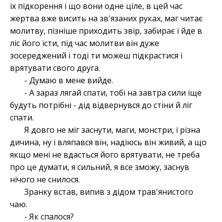
їх підкорення і що вони одне ціле, в цей час
жертва вже висить на зв'язаних руках, маг читає
молитву, пізніше приходить звір, забирає і йде в
ліс його їсти, під час молитви він дуже
зосереджений і тоді ти можеш підкрастися і
врятувати свого друга.
- Думаю в мене вийде.
- А зараз лягай спати, тобі на завтра сили іще
будуть потрібні - дід відвернувся до стіни й ліг
спати.
Я довго не міг заснути, маги, монстри, і різна
дичина, ну і вляпався він, надіюсь він живий, а що
якщо мені не вдасться його врятувати, не треба
про це думати, я сильний, я все зможу, заснув
нічого не снилося.
Зранку встав, випив з дідом трав'янистого
чаю.
- Як спалося?