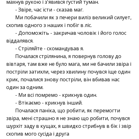
махнув рукою і з'явився густий туман.
- Звіре, час їсти - сказав маг.
Ми побачили як з печери виліз великий силует,
схопив одного з наших і побіг в ліс.
- Допоможіть - закричав чоловік і його голос
віддалявся.
- Стріляйте - скомандував я.
Почалася стрілянина, я повернув голову до
вівтаря, там вже не було мага, ми не бачили звіра і
постріли затихли, через хвилину почувся іще один
крик, почалися знову постріли, він вбивав нас
один за одним.
- Ми всі помремо - крикнув один.
- Втікаємо - крикнув інший.
Почалася паніка, що робити, як перемогти
звіра, мені страшно я не знаю що робити, почувся
шурхіт заду в кущах, я швидко стрибнув в бік і звір
схопив мого сусіда і друга