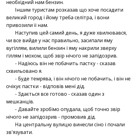
необхідний нам бензин.
Іншим туристам розказав що хоче посадити
великий город і йому треба селітра, і вони
привозили її нам.
Наступив цей самий день, я дуже хвилювався,
чи все вийде у нас правильно, засипали яму
вугіллям, вилили бензин і яму накрили зверху
гіллям і мохом, щоб звір нічого не запідозрив.
- Надіюсь він не побачить пастку - сказав
схвильовано я.
- Буде темрява, і він нічого не побачить, і він не
очікує пастки - відповів мені дід.
- Здається все готово - сказав один з
мешканців.
- Давайте зробімо опудала, щоб точно звір
нічого не запідозрив - промовив дід.
На центральну вулицю винесли сіно і почали
зв'язувати.