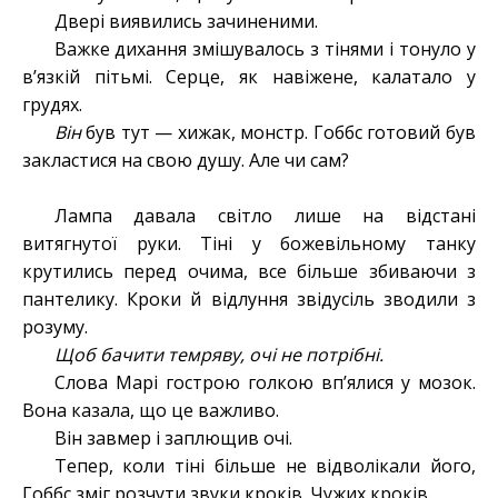
Двері виявились зачиненими.
Важке дихання змішувалось з тінями і тонуло у
в’язкій пітьмі. Серце, як навіжене, калатало у
грудях.
Він
був тут — хижак, монстр. Гоббс готовий був
закластися на свою душу. Але чи сам?
Лампа давала світло лише на відстані
витягнутої руки. Тіні у божевільному танку
крутились перед очима, все більше збиваючи з
пантелику. Кроки й відлуння звідусіль зводили з
розуму.
Щоб бачити темряву, очі не потрібні.
Слова Марі гострою голкою вп’ялися у мозок.
Вона казала, що це важливо.
Він завмер і заплющив очі.
Тепер, коли тіні більше не відволікали його,
Гоббс зміг розчути звуки кроків. Чужих кроків.