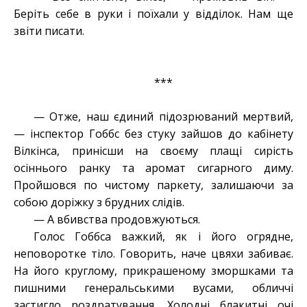
Беріть себе в руки і поїхали у відділок. Нам ще
звіти писати.
***
— Отже, наш єдиний підозрюваний мертвий,
— інспектор Гоббс без стуку зайшов до кабінету
Вілкінса, принісши на своєму плащі сирість
осіннього ранку та аромат сигарного диму.
Пройшовся по чистому паркету, залишаючи за
собою доріжку з брудних слідів.
— А вбивства продовжуються.
Голос Гоббса важкий, як і його огрядне,
неповоротке тіло. Говорить, наче цвяхи забиває.
На його круглому, прикрашеному зморшками та
пишними генеральськими вусами, обличчі
застигло роздратування. Холодні блакитні очі