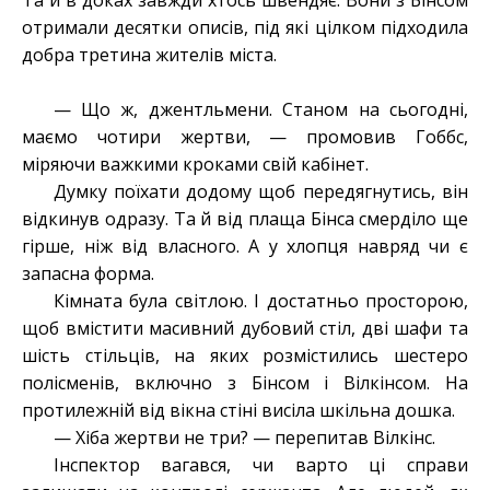
Та й в доках завжди хтось швендяє. Вони з Бінсом
отримали десятки описів, під які цілком підходила
добра третина жителів міста.
— Що ж, джентльмени. Станом на сьогодні,
маємо чотири жертви, — промовив Гоббс,
міряючи важкими кроками свій кабінет.
Думку поїхати додому щоб передягнутись, він
відкинув одразу. Та й від плаща Бінса смерділо ще
гірше, ніж від власного. А у хлопця навряд чи є
запасна форма.
Кімната була світлою. І достатньо просторою,
щоб вмістити масивний дубовий стіл, дві шафи та
шість стільців, на яких розмістились шестеро
полісменів, включно з Бінсом і Вілкінсом. На
протилежній від вікна стіні висіла шкільна дошка.
— Хіба жертви не три? — перепитав Вілкінс.
Інспектор вагався, чи варто ці справи