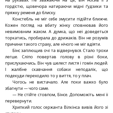
на рукавах. Не зважаючи на це, він носив її з
гордістю, щовечора натираючи мідні ґудзики та
пряжку ременя до блиску.
Констебль не міг себе змусити підійти ближче.
Кожен погляд на вбиту жінку сповнював його
невимовним жахом. А думка, що неї доведеться
торкатись, пробирала до дрижаків. Він не розумів
причини такого страху, але нічого не міг вдіяти.
Бінс заплющив очі та відвернувся. Стало трохи
легше. Сліпо повертав голову в різні боки,
прислухаючись. Він чув шелест листя і гомін людей.
І жалібне скавчання собаки неподалік, що
подекуди переходило то у виття, то у плач.
Чогось не вистачало. Але поки важко було
збагнути — чого саме.
— Не стійте стовпом, Бінсе. Допоможіть мені її
перевернути.
Хрипкий голос сержанта Вілкінса вивів його зі