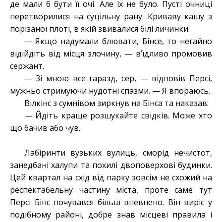
де мали б бути її очі. Але їх не було. Пусті очниці
перетворилися на суцільну рану. Криваву кашу з
порізаної плоті, в якій звивалися білі личинки.
— Якщо надумали блювати, Бінсе, то негайно
відійдіть від місця злочину, — в’їдливо промовив
сержант.
— Зі мною все гаразд, сер, — відповів Персі,
мужньо стримуючи нудотні спазми. — Я впораюсь.
Вілкінс з сумнівом зиркнув на Бінса та наказав:
— Йдіть краще розшукайте свідків. Може хто
що бачив або чув.
Лабіринти вузьких вулиць, сморід нечистот,
занедбані халупи та похилі двоповерхові будинки.
Цей квартал на схід від парку зовсім не схожий на
респектабельну частину міста, проте саме тут
Персі Бінс почувався більш впевнено. Він виріс у
подібному районі, добре знав місцеві правила і