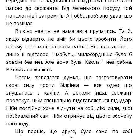
середині нього задоволено замурчала. І потяглася
лапою до сержанта. Від легенького поруху той
пополотнів і затремтів. А Гоббс люб’язно удав, що
не помічає.
Вілкінс навіть не намагався пручатись. Та й,
якщо відверто, не зміг би цього зробити. Його
пітьму і пітьмою назвати важко. Не сила, а так —
лише її відголос. І мабуть, милосердніше було б
зовсім без неї. Але вона була. Квола і незграбна.
Викликала жалість.
Часом з’являлася думка, що застосовувати
свою силу проти Вілкінса — все одно що
знущатись з каліки. А деколи інша: сержант
провокує, ніби спеціально підставляється під удар.
Ніби постійно хоче відчути на собі дію сили, якої
позбавлений сам. Ніби отримує від цього збочену
насолоду.
Що перше, що друге, було саме по собі