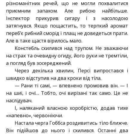
різноманітних речей, що не могли похвалитися
приємним запахом. Але рибою найбільше.
Інспектор прикурив сигару і з насолодою
затягнувся. Якщо пощастить, то терпкий аромат
переб’є рибний сморід і плащ не доведеться прати.
Але в таке щастя вірилось мало.
Констебль схилився над трупом. Не зважаючи
на страх та очевидну огиду, його руки не тремтіли,
а погляд був зосереджений.
Через декілька хвилин, Персі випростався і
швидко відступив на два кроки від тіла.
— Рани ті самі, — впевнено промовив він. — І
на шиї, і очі… Тобто, очі вирізані так само. Це не
наслідувач.
І, наляканий власною хоробрістю, додав тихе
«напевно», червоніючи.
Настала черга Гоббса роздивитись тіло ближче.
Він підійшов до нього і схилився. Останні два