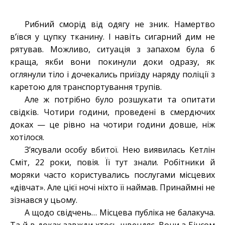
Рибний сморід від одягу не зник. Намертво
в’ївся у цупку тканину. І навіть сигарний дим не
рятував. Можливо, ситуація з запахом була б
краща, якби вони покинули доки одразу, як
оглянули тіло і дочекались приїзду наряду поліції з
каретою для транспортування трупів.
Але ж потрібно було розшукати та опитати
свідків. Чотири години, проведені в смердючих
доках — це рівно на чотири години довше, ніж
хотілося.
З’ясували особу вбитої. Нею виявилась Кетлін
Сміт, 22 роки, повія. Її тут знали. Робітники й
моряки часто користувались послугами місцевих
«дівчат». Але цієї ночі ніхто її наймав. Принаймні не
зізнався у цьому.
А щодо свідчень… Місцева публіка не балакуча.