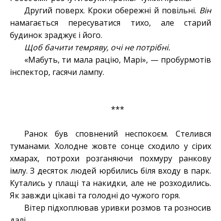
Другий поверх. Кроки обережні й повільні.
Він
намагається пересуватися тихо, але старий
будинок зраджує і його.
Щоб бачити темряву, очі не потрібні.
«Мабуть, ти мала рацію, Марі», — пробурмотів
інспектор, гасячи лампу.
***
Ранок був сповнений неспокоєм. Стелився
туманами. Холодне жовте сонце сходило у сірих
хмарах, потрохи розганяючи похмуру ранкову
імлу. З десяток людей юрбились біля входу в парк.
Кутались у плащі та накидки, але не розходились.
Як завжди цікаві та голодні до чужого горя.
Вітер підхоплював уривки розмов та розносив
далі.