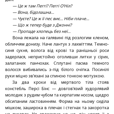
— Це ж там Пеггі? Пеггі ОʼНіл?
— Вона, бідолашна…
— Чуєте? Це ж її пес виє… Ніби плаче…
— Що ж тепер буде з Джонні?
— Пропаде хлопець без неї…
Вона лежала на галявині під розлогим кленом,
обличчям донизу. Наче лантух з лахміттям. Темно-
синя сукня, волога від крові та ранішньої роси
задерлася, непристойно оголивши литки у сірих,
залатаних панчохах. Сплутані пасма темного
волосся вибивались з-під білого очіпка. Посинілі
руки міцно зв’язані за спиною тонкою мотузкою.
За два кроки від мертвого тіла стояв
констебль Персі Бінс — довгов’язий худорлявий
молодик з рудим чубом та кирпатим носом, щедро
обсипаним ластовинням. Форма на ньому сиділа
мішком, заширока в плечах і стегнах та закоротка