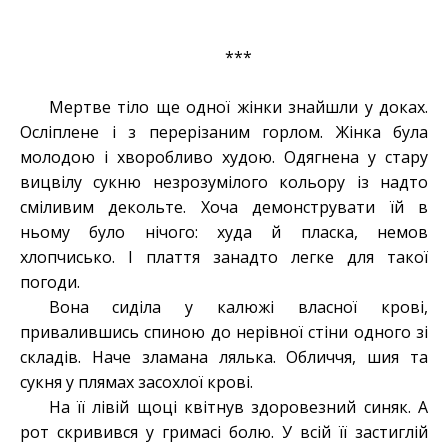
***
Мертве тіло ще одної жінки знайшли у доках.
Осліплене і з перерізаним горлом. Жінка була
молодою і хворобливо худою. Одягнена у стару
вицвілу сукню незрозумілого кольору із надто
сміливим декольте. Хоча демонструвати їй в
ньому було нічого: худа й пласка, немов
хлопчисько. І плаття занадто легке для такої
погоди.
Вона сиділа у калюжі власної крові,
привалившись спиною до нерівної стіни одного зі
складів. Наче зламана лялька. Обличчя, шия та
сукня у плямах засохлої крові.
На її лівій щоці квітнув здоровезний синяк. А
рот скривився у гримасі болю. У всій її застиглій