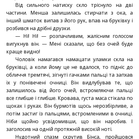
Від сильного натиску скло тріснуло на дві
частини. Менша залишилась стирчати з ока, а
інший шматок випав з його рук, впав на бруківку і
розбився на дрібні друзки.
— Ні! Ні! — розпачливим, жалісним голосом
вигукнув він. — Мені сказали, що без очей буде
краще видно!
Чоловік намагався намацати уламки скла на
бруківці, а коли йому це не вдалося, то підніс до
обличчя тремтячі, зігнуті гачками пальці та запхав
їх у понівечені очниці. Він видлубував те, що
залишилось від його очей, встромляючи пальці
все глибше і глибше. Кровава, густа маса стікала по
щоках і руках. Він бурмотів щось нерозбірливе, а
потім застиг із пальцями, встромленими в очниці.
Ніби щойно усвідомивши, що він наробив. І
заголосив на одній протяжній високій ноті.
Нудотний спазм скрутив Бінса, пройшовся