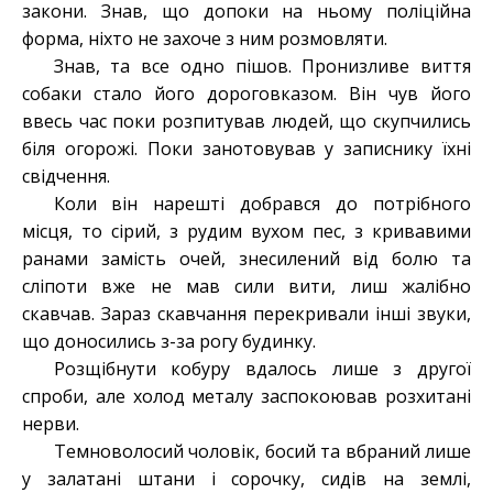
закони. Знав, що допоки на ньому поліційна
форма, ніхто не захоче з ним розмовляти.
Знав, та все одно пішов. Пронизливе виття
собаки стало його дороговказом. Він чув його
ввесь час поки розпитував людей, що скупчились
біля огорожі. Поки занотовував у записнику їхні
свідчення.
Коли він нарешті добрався до потрібного
місця, то сірий, з рудим вухом пес, з кривавими
ранами замість очей, знесилений від болю та
сліпоти вже не мав сили вити, лиш жалібно
скавчав. Зараз скавчання перекривали інші звуки,
що доносились з-за рогу будинку.
Розщібнути кобуру вдалось лише з другої
спроби, але холод металу заспокоював розхитані
нерви.
Темноволосий чоловік, босий та вбраний лише
у залатані штани і сорочку,
сидів на землі,