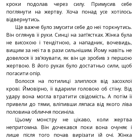
кроки подолав через силу. Примусив себе
поглянути на жертву. Хоча понад усе хотілось
відвернутись.
Ще важче було змусити себе до неї торкнутись.
Він оглянув її руки. Синці на зап’ястках. Жінка була
не високою і тендітною, а нападник, вочевидь,
вищим за неї та в рази сильнішим. Йому навіть не
довелося її зв’язувати, як він це зробив з першою
жертвою. В його руках було достатньо сили, щоб
погасити опір.
Волосся на потилиці злиплося від засохлої
крові. Ймовірно, її вдарили головою об стіну. Від
удару вона могла втратити свідомість. А потім її
привели до тями, вліпивши ляпаса від якого ліва
половина обличчя посиніла.
Цьому монстру не цікаво, коли жертва
непритомна. Він дочекався поки вона очуняє і
лише після того почав вирізати їй очі. Жінка