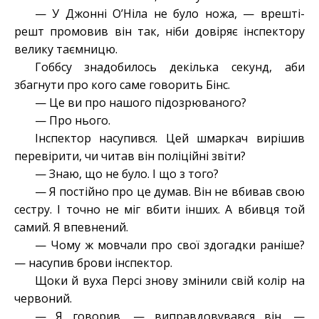
— У Джонні ОʼНіла не було ножа, — врешті-
решт промовив він так, ніби довіряє інспектору
велику таємницю.
Гоббсу знадобилось декілька секунд, аби
збагнути про кого саме говорить Бінс.
— Це ви про нашого підозрюваного?
— Про нього.
Інспектор насупився. Цей шмаркач вирішив
перевірити, чи читав він поліційні звіти?
— Знаю, що не було. І що з того?
— Я постійно про це думав. Він не вбивав свою
сестру. І точно не міг вбити інших. А вбивця той
самий. Я впевнений.
— Чому ж мовчали про свої здогадки раніше?
— насупив брови інспектор.
Щоки й вуха Персі знову змінили свій колір на
червоний.
— Я говорив, — виправдовувався він. —