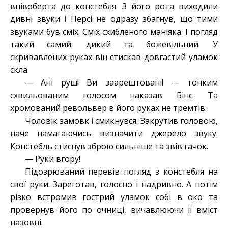
впівоберта до констебля. З його рота виходили
дивні звуки і Персі не одразу збагнув, що тими
звуками був сміх. Сміх схибленого маніяка. І погляд
такий самий: дикий та божевільний. У
скривавлених руках він стискав довгастий уламок
скла.
— Ані руш! Ви заарештовані! — тонким
схвильованим голосом наказав Бінс. Та
хромований револьвер в його руках не тремтів.
Чоловік замовк і смикнувся. Закрутив головою,
наче намагаючись визначити джерело звуку.
Констебль стиснув зброю сильніше та звів гачок.
— Руки вгору!
Підозрюваний перевів погляд з констебля на
свої руки. Зареготав, голосно і надривно. А потім
різко встромив гострий уламок собі в око та
провернув його по очниці, вичавлюючи її вміст
назовні.