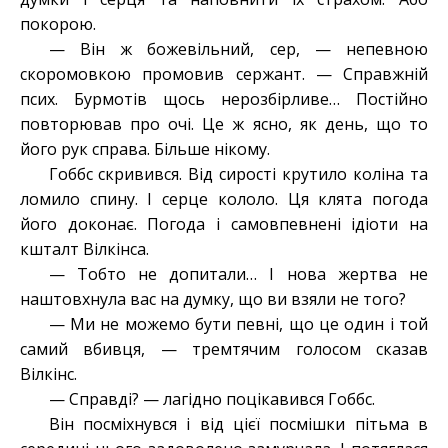
покорою.
— Він ж божевільний, сер, — непевною
скоромовкою промовив сержант. — Справжній
псих. Бурмотів щось нерозбірливе… Постійно
повторював про очі. Це ж ясно, як день, що то
його рук справа. Більше нікому.
Гоббс скривився. Від сирості крутило коліна та
ломило спину. І серце кололо. Ця клята погода
його доконає. Погода і самовпевнені ідіоти на
кшталт Вілкінса.
— Тобто не допитали… І нова жертва не
наштовхнула вас на думку, що ви взяли не того?
— Ми не можемо бути певні, що це один і той
самий вбивця, — тремтячим голосом сказав
Вілкінс.
— Справді? — лагідно поцікавився Гоббс.
Він посміхнувся і від цієї посмішки пітьма в