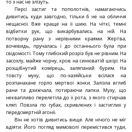
то з нас не злізуть.
Персі застиг та пополотнів, намагаючись
дивитись куди завгодно, тільки б не на обличчя
нещасної. Вже краще на її шию. На чіткі, темні
відбитки рук, що викарбувались на ній. На
потворну рану з нерівними краями. Жертва,
вочевидь, пручалась і до останнього була при
свідомості. Тому глибокий розріз був не рівним. На
засохлу, майже чорну, кров на синюватій шкірі. На
розщібнутий комірець, заляпаний бурим. На
товсту муху, що по-хазяйськи всілася на
розпанахане горло мертвої жінки. Залізла вглиб
рани та дзижчала, потираючи лапки. Муху, що
неквапливо перелетіла до її рота, з якого стирчав
кляп. Повзла по губах, скривлених і застиглих у
передсмертній агонії.
Він не хотів дивитись вище. Але нічого не міг
вдіяти. Його погляд мимоволі перемістився туди,