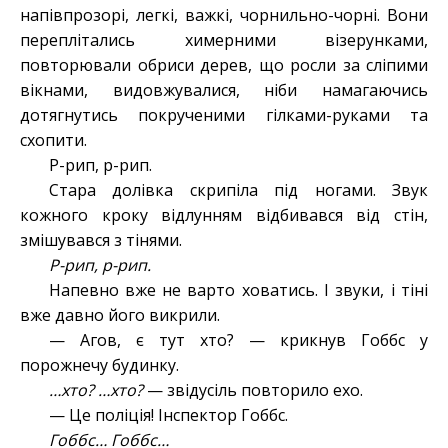
напівпрозорі, легкі, важкі, чорнильно-чорні. Вони
переплітались химерними візерунками,
повторювали обриси дерев, що росли за сліпими
вікнами, видовжувалися, ніби намагаючись
дотягнутись покрученими гілками-руками та
схопити.
Р-рип, р-рип.
Стара долівка скрипіла під ногами. Звук
кожного кроку відлунням відбивався від стін,
змішувався з тінями.
Р-рип, р-рип.
Напевно вже не варто ховатись. І звуки, і тіні
вже давно його викрили.
— Агов, є тут хто? — крикнув Гоббс у
порожнечу будинку.
…хто? …хто?
— звідусіль повторило ехо.
— Це поліція! Інспектор Гоббс.
Гоббс… Гоббс…