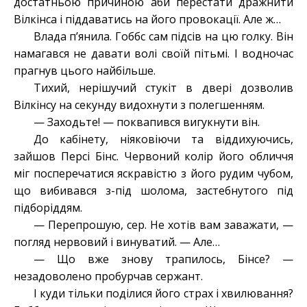
достатньою причиною аби перестати дражнити
Вілкінса і піддаватись на його провокації. Але ж…
Влада п’янила. Гоббс сам підсів на цю голку. Він
намагався не давати волі своїй пітьмі. І водночас
прагнув цього найбільше.
Тихий, нерішучий стукіт в двері дозволив
Вілкінсу на секунду видохнути з полегшенням.
— Заходьте! — поквапився вигукнути він.
До кабінету, ніяковіючи та віддихуючись,
зайшов Персі Бінс. Червоний колір його обличчя
міг посперечатися яскравістю з його рудим чубом,
що вибивався з-під шолома, застебнутого під
підборіддям.
— Перепрошую, сер. Не хотів вам заважати, —
погляд нервовий і винуватий. — Але…
— Що вже знову трапилось, Бінсе? —
незадоволено пробурчав сержант.
І куди тільки поділися його страх і хвилювання?