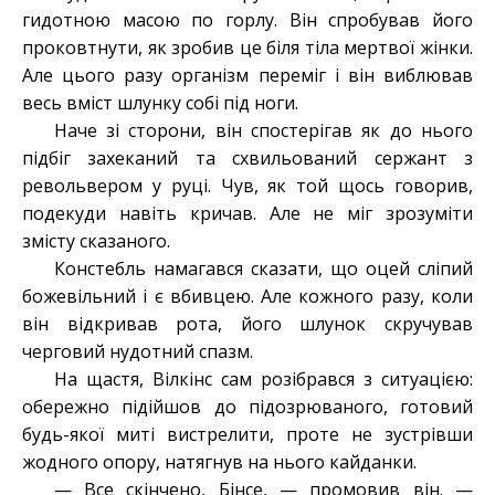
гидотною масою по горлу. Він спробував його
проковтнути, як зробив це біля тіла мертвої жінки.
Але цього разу організм переміг і він виблював
весь вміст шлунку собі під ноги.
Наче зі сторони, він спостерігав як до нього
підбіг захеканий та схвильований сержант з
револьвером у руці. Чув, як той щось говорив,
подекуди навіть кричав. Але не міг зрозуміти
змісту сказаного.
Констебль намагався сказати, що оцей сліпий
божевільний і є вбивцею. Але кожного разу, коли
він відкривав рота, його шлунок скручував
черговий нудотний спазм.
На щастя, Вілкінс сам розібрався з ситуацією:
обережно підійшов до підозрюваного, готовий
будь-якої миті вистрелити, проте не зустрівши
жодного опору, натягнув на нього кайданки.
— Все скінчено, Бінсе, — промовив він. —