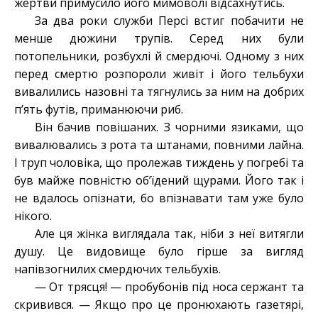
жертви примусило його мимоволі відсахнутись.
За два роки служби Персі встиг побачити не
менше дюжини трупів. Серед них були
потопельники, розбухлі й смердючі. Одному з них
перед смертю розпороли живіт і його тельбухи
вивалились назовні та тягнулись за ним на добрих
п’ять футів, приманюючи риб.
Він бачив повішаних. З чорними язиками, що
вивалювались з рота та штанами, повними лайна.
І труп чоловіка, що пролежав тиждень у погребі та
був майже повністю об’їдений щурами. Його так і
не вдалось опізнати, бо впізнавати там уже було
нікого.
Але ця жінка виглядала так, ніби з неї витягли
душу. Це видовище було гірше за вигляд
напівзогнилих смердючих тельбухів.
— От трясця! — пробубонів під носа сержант та
скривився. — Якщо про це пронюхають газетярі,