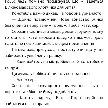
Гоббс ледь помітно посміхнувся. Що ж, здається
Вілкінс має свого хлопчика для биття.
Констебль важко дихав. Та говорив уривчасто.
— Щойно повідомили. Нове вбивство. Жінка
без очей і з перерізаним горлом. Треба їхати, сер.
Сержант схопився з місця, демонструючи повну
готовність їхати якомога швидке і якомога далі,
навіть не поцікавившись місцем призначення.
Пітьма закапризувала, протестуючи, що у неї
забирають улюблену іграшку.
— Залишайтесь на місці, Вілкінсе. З констеблем
поїду я.
Ця думка у Гоббса з’явилась несподівано.
— Але ж сер…
Хоча, після секундного зважування «за» і
«проти» все більше йому подобалась.
— Кажіть адресу, Бінсе. Пора серйозно
зайнятися цією справою.