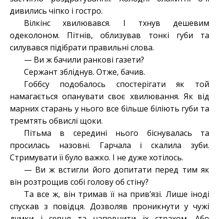
дивились чіпко і гостро.
Вілкінс хвилювався. І тхнув дешевим
одеколоном. Пітнів, облизував тонкі губи та
силувався підібрати правильні слова.
— Ви ж бачили ранкові газети?
Сержант збліднув. Отже, бачив.
Гоббсу подобалось спостерігати як той
намагається опанувати своє хвилювання. Як від
марних старань у нього все більше біліють губи та
тремтять обвислі щоки.
Пітьма в середині нього біснувалась та
просилась назовні. Гарчала і скалила зуби.
Стримувати її було важко. І не дуже хотілось.
— Ви ж встигли його допитати перед тим як
він розтрощив собі голову об стіну?
Та все ж, він тримав її на прив’язі. Лише іноді
спускав з повідця. Дозволяв проникнути у чужі
думки і серця та наповнити їх страхом. Або