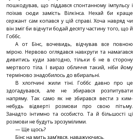
пошкодував, що піддався спонтанному імпульсу і
поїхав сюди замість Вілкінса. Нехай би краще
сержант сам копався у цій справі. Хоча навряд чи
він зміг би відчути бодай десяту частину того, що й
Гоббс.
А от Бінс, вочевидь, відчував все повною
мірою. Нервово оглядався навкруги та намагався
дивитись куди завгодно, тільки б не в сторону
мертвого тіла. І вираз обличчя такий, ніби йому
терміново знадобилось до вбиральні.
В хлопчині жили тіні. Гоббс давно про це
здогадувався, але не збирався розпитувати
напряму. Так само як не збирався вести з ким-
небудь відверті розмови про свою пітьму.
Занадто інтимно та особисто. Та й більшості ці
розмови не будуть зрозумілими.
— Ще щось?
Бінс на мить зам’явся, наважуючись.