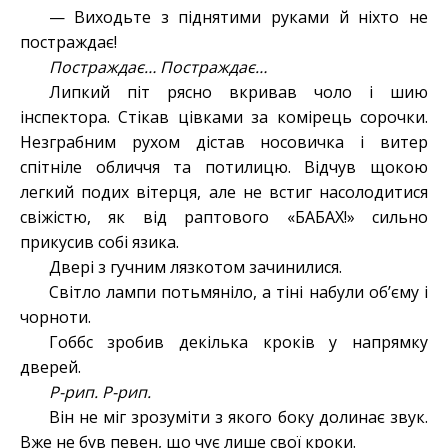
— Виходьте з піднятими руками й ніхто не
постраждає!
Постраждає… Постраждає…
Липкий піт рясно вкривав чоло і шию
інспектора. Стікав цівками за комірець сорочки.
Незграбним рухом дістав носовичка і витер
спітніле обличчя та потилицю. Відчув щокою
легкий подих вітерця, але не встиг насолодитися
свіжістю, як від раптового «БАБАХ!» сильно
прикусив собі язика.
Двері з гучним лязкотом зачинилися.
Світло лампи потьмяніло, а тіні набули об’єму і
чорноти.
Гоббс зробив декілька кроків у напрямку
дверей.
Р-рип. Р-рип.
Він не міг зрозуміти з якого боку долинає звук.
Вже не був певен, що чує лише свої кроки.