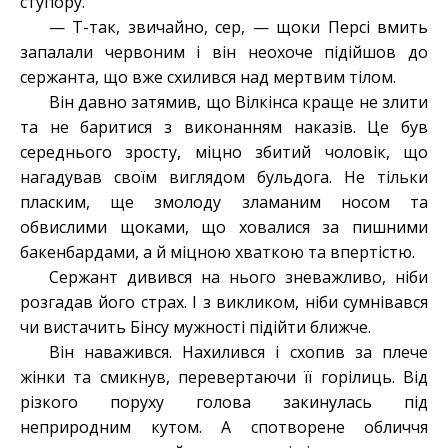
ступору.
— Т-так, звичайно, сер, — щоки Персі вмить
запалали червоним і він неохоче підійшов до
сержанта, що вже схилився над мертвим тілом.
Він давно затямив, що Вілкінса краще не злити
та не баритися з виконанням наказів. Це був
середнього зросту, міцно збитий чоловік, що
нагадував своїм виглядом бульдога. Не тільки
пласким, ще змолоду зламаним носом та
обвислими щоками, що ховалися за пишними
бакенбардами, а й міцною хваткою та впертістю.
Сержант дивився на нього зневажливо, ніби
розгадав його страх. І з викликом, ніби сумнівався
чи вистачить Бінсу мужності підійти ближче.
Він наважився. Нахилився і схопив за плече
жінки та смикнув, перевертаючи її горілиць. Від
різкого поруху голова закинулась під
неприродним кутом. А спотворене обличчя