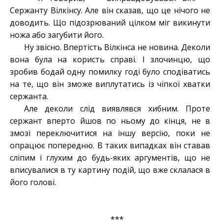
Сержанту Вілкінсу. Але він сказав, що це нічого не
доводить. Що підозрюваний цілком міг викинути
ножа або загубити його.
Ну звісно. Впертість Вілкінса не новина. Деколи
вона була на користь справі. І злочинцю, що
зробив бодай одну помилку годі було сподіватись
на те, що він зможе виплутатись із чіпкої хватки
сержанта.
Але деколи слід виявлявся хибним. Проте
сержант вперто йшов по ньому до кінця, не в
змозі переключитися на іншу версію, поки не
опрацює попередню. В таких випадках він ставав
сліпим і глухим до будь-яких аргументів, що не
вписувалися в ту картину подій, що вже склалася в
його голові.
***