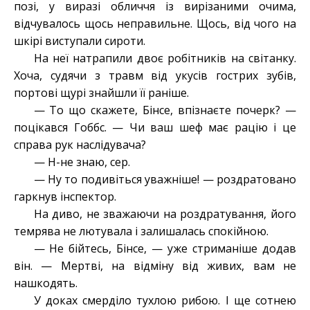
позі, у виразі обличчя із вирізаними очима,
відчувалось щось неправильне. Щось, від чого на
шкірі виступали сироти.
На неї натрапили двоє робітників на світанку.
Хоча, судячи з травм від укусів гострих зубів,
портові щурі знайшли її раніше.
— То що скажете, Бінсе, впізнаєте почерк? —
поцікався Гоббс. — Чи ваш шеф має рацію і це
справа рук наслідувача?
— Н-не знаю, сер.
— Ну то подивіться уважніше! — роздратовано
гаркнув інспектор.
На диво, не зважаючи на роздратування, його
темрява не лютувала і залишалась спокійною.
— Не бійтесь, Бінсе, — уже стриманіше додав
він. — Мертві, на відміну від живих, вам не
нашкодять.
У доках смерділо тухлою рибою. І ще сотнею