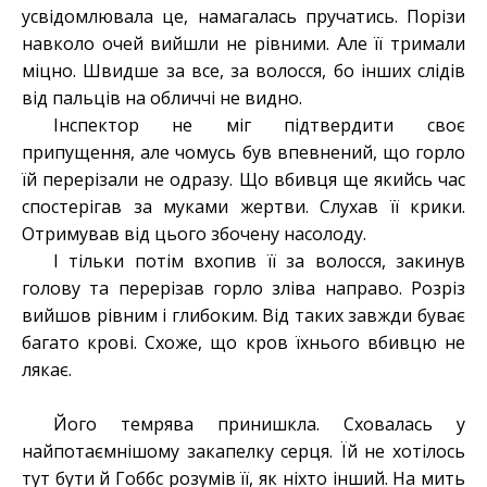
усвідомлювала це, намагалась пручатись. Порізи
навколо очей вийшли не рівними. Але її тримали
міцно. Швидше за все, за волосся, бо інших слідів
від пальців на обличчі не видно.
Інспектор не міг підтвердити своє
припущення, але чомусь був впевнений, що горло
їй перерізали не одразу. Що вбивця ще якийсь час
спостерігав за муками жертви. Слухав її крики.
Отримував від цього збочену насолоду.
І тільки потім вхопив її за волосся, закинув
голову та перерізав горло зліва направо. Розріз
вийшов рівним і глибоким. Від таких завжди буває
багато крові. Схоже, що кров їхнього вбивцю не
лякає.
Його темрява принишкла. Сховалась у
найпотаємнішому закапелку серця. Їй не хотілось
тут бути й Гоббс розумів її, як ніхто інший. На мить