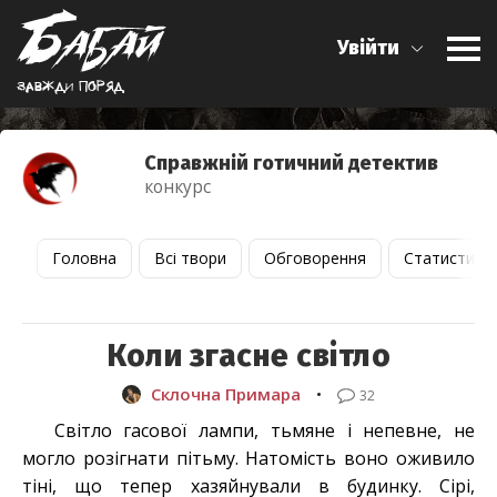
Увійти
Завжди поряд
Справжній готичний детектив
конкурс
Головна
Всі твори
Обговорення
Статистика
Коли згасне світло
Склочна Примара
•
32
Світло гасової лампи, тьмяне і непевне, не
могло розігнати пітьму. Натомість воно оживило
тіні, що тепер хазяйнували в будинку. Сірі,