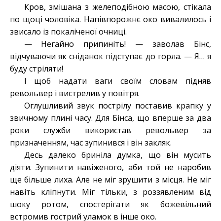
Кров, змішана з желеподібною масою, стікала
по щоці чоловіка. Напівпорожнє око вивалилось і
звисало із покаліченої очниці.
— Негайно припиніть! — заволав Бінс,
відчуваючи як сніданок підступає до горла. — Я… я
буду стріляти!
І щоб надати ваги своїм словам підняв
револьвер і вистрелив у повітря.
Оглушливий звук пострілу поставив крапку у
звичному плині часу. Для Бінса, що вперше за два
роки служби використав револьвер за
призначенням, час зупинився і він закляк.
Десь далеко бриніла думка, що він мусить
діяти. Зупинити навіженого, аби той не наробив
ще більше лиха. Але не міг зрушити з місця. Не міг
навіть кліпнути. Міг тільки, з роззявленим від
шоку ротом, спостерігати як божевільний
встромив гострий уламок в інше око.