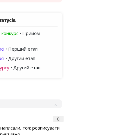
татусів
 конкурс
• Прийом
сі
• Перший етап
сі
• Другий етап
урсу
• Другий етап
0
 написали, тож розписуаати
труктивно.