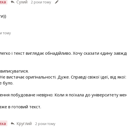
иха
Сухий
2 роки тому
и))
и тому
 легко і текст виглядає обнадійливо. Хочу сказати єдину завжд
 виписуватися.
 вистачає оригінальності. Дуже. Справді свіжої ідеї, від якої
е було.
ення побудоване невірно: Коли я поїхала до університету мен
вже в готовий текст.
иха
Круглий
2 роки тому