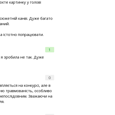
юєте картинку у голові
в сюжетній канві. Дуже багато
ганий.
ба істотно попрацювати.
1
 я зробила не так. Дуже
0
пляється на конкурсі, але в
хню травмованість, особливо
 непослідовним. Зважаючи на
ля.