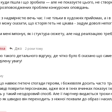
куди пішла і що зробила — але не показуєте цього, не створ
ш розповсюджених проблем конкурсних оповідань.
з надмірністю вечь час. І не тільки в художніх прийомах, а і 
 можу сказати, що історія геть не цікава - задум доволі непо
м мені імпонує, як і стуктура сюжету, але над реалізацією тре
иха
Джо
2 роки тому
о такого детального відгуку, де чітко було б сказано що саме
ілену увагу!
ому
о навіює гнітючі спогади героям, і божевілля досить часто тра
вді повірити персонажам, адже все в їхніх вчинках показує ї
ь у такий нездоровий спосіб. Але її партнер видається трохи
о як швидко він переходить з ніжної похвали до образ і насил