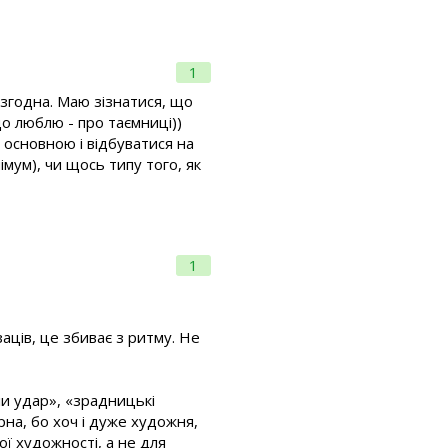
1
 згодна. Маю зізнатися, що
о люблю - про таємниці))
е основною і відбуватися на
німум), чи щось типу того, як
1
аців, це збиває з ритму. Не
и удар», «зрадницькі
рна, бо хоч і дуже художня,
ої художності, а не для