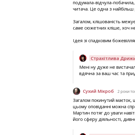
подумала-відчула-побачила, 
читача. Це одна з найбіль
Загалом, клішованість межує 
саме сюжетних кліше, хоч не
Ідея зі спадковим божевілля
Страхітлива Дриж
Мені ну дуже не вистачал
вдячна за ваш час та прид
Сухий Мікроб
2 роки т
Загалом покинутий маєток, щ
цьому оповіданні можна спра
Мартин потяг до уваги навіт
його сферу діяльності, дивн