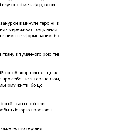
і влучності метафор, вони
занурює в минуле героїні, з
сних мережив») - суцільний
дитячим і незформованим, бо
зіткану з туманного рою тієї
ій спосіб впоратись» - це ж
 про себе; не з терапевтом,
льному житті, бо це
ішній стан героїні чи
робить історію простою і
 кажете, що героїня