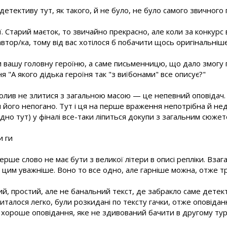
детективу тут, як такого, й не було, не було самого звичного
ії. Старий маєток, то звичайно прекрасно, але коли за конкурс
 автор/ка, тому від вас хотілося б побачити щось оригінальніш
 вашу головну героїню, а саме письменницю, що дало змогу 
я "А якого дідька героїня так "з виїбонами" все описує?"
лив не злитися з загальною масою — це непевний оповідач. 
и його непогано. Тут і ця на перше враження непотрібна й не
но тут) у фіналі все-таки ліпиться докупи з загальним сюжет
и ги
рше слово не має бути з великої літери в описі репліки. Взагал
цим уважніше. Воно то все одно, але гарніше можна, отже т
ий, простий, але не банальний текст, де забракло саме детек
читалося легко, були розкидані по тексту гачки, отже оповідан
 хороше оповідання, яке не здивований бачити в другому турі