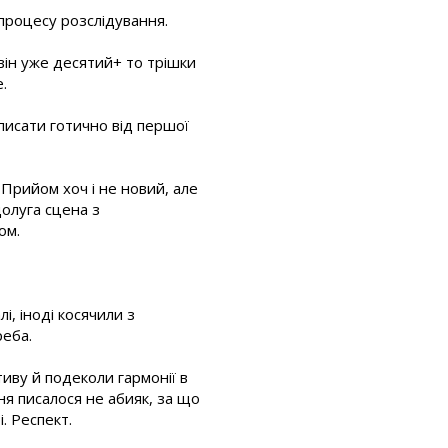
 процесу розслідування.
 він уже десятий+ то трішки
е.
писати готично від першої
Прийом хоч і не новий, але
долуга сцена з
ом.
і, іноді косячили з
реба.
тиву й подеколи гармонії в
ня писалося не абияк, за що
. Респект.