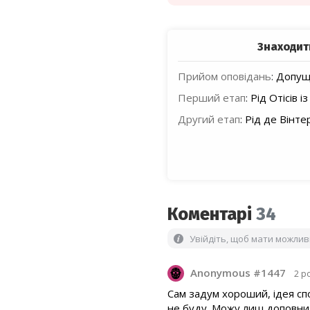
Знаходит
Прийом оповідань
:
Допуще
Перший етап
:
Рід Отісів 
Другий етап
:
Рід де Вінте
Коментарі
34
Увійдіть, щоб мати можли
Anonymous #1447
2 р
Сам задум хороший, ідея сп
не буду. Можу лиш доповнит