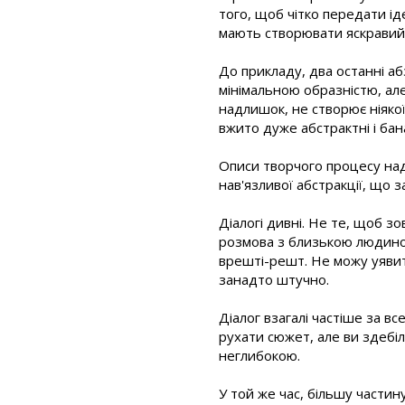
того, щоб чітко передати ід
мають створювати яскравий і
До прикладу, два останні аб
мінімальною образністю, але
надлишок, не створює ніякої
вжито дуже абстрактні і бан
Описи творчого процесу надмі
нав'язливої абстракції, що з
Діалогі дивні. Не те, щоб з
розмова з близькою людиною
врешті-решт. Не можу уявит
занадто штучно.
Діалог взагалі частіше за в
рухати сюжет, але ви здебіл
неглибокою.
У той же час, більшу частин