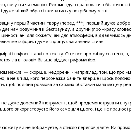
ею, почуття чи емоцію. Рекомендую працювати в бік точності 
 дуже чіткий образ і вживатись у потрібному місці.
заци у першій частині твору (перед ***): перший дуже добре 
 дає нам розуміння її бекграунду, а другий (про «красу слове
 цінності ані для сюжету, ані для атмосфери, віддає чимось 
альні метафори, і дуже спрощує загальний стиль.
рні і пафосні і далі по тексту. Оце все про «чітку сентенцію, 
астрягла в голові» більше віддає графоманією.
овсім неживі — скоріше, недоречні - наприклад, той, що про «м
, а не з тим, кого персонажка бачить вперше і щось пояснює
и, щоб подібна розмова за схожих обставин мала місце у реа
се не дуже доречний інструмент, щоб продемонструвати внутр
ьшого використовуєте його саме для цього, і це не працює і 
у сюжету ви не зображуєте, а стисло переповідаєте. Ви прямо