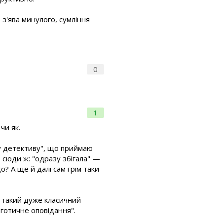
 з'ява минулого, сумління
0
1
чи як.
му детективу", що приймаю
І сюди ж: "одразу збігала" —
о? А ще й далі сам грім таки
ов такий дуже класичний
 готичне оповідання".