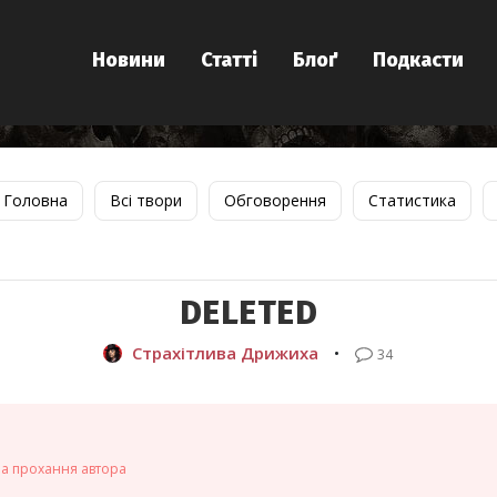
Новини
Статті
Блоґ
Подкасти
Головна
Всі твори
Обговорення
Статистика
DELETED
Страхітлива Дрижиха
•
34
на прохання автора