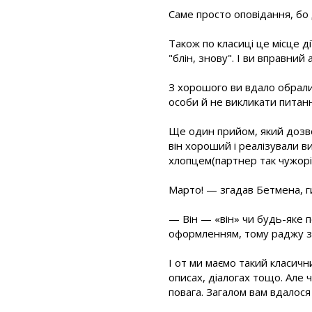
Саме просто оповідання, бо 
Також по класиці це місце д
"блін, знову". І ви вправний
З хорошого ви вдало обрали
особи й не викликати питанн
Ще один прийом, який дозво
він хороший і реалізували в
хлопцем(партнер так чужорід
Марто! — згадав Бетмена, г
— Він — «він» чи будь-яке пе
оформленням, тому раджу з 
І от ми маємо такий класичн
описах, діалогах тощо. Але 
повага. Загалом вам вдалося