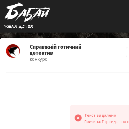
Ховай дiтей
Справжній готичний
детектив
конкурс
Текст видалено
Причина: Твір видалено 