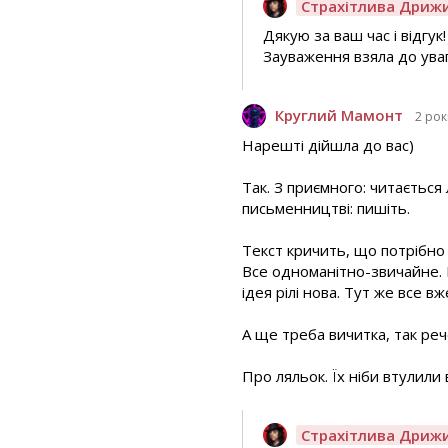
Страхітлива Дриж
Дякую за ваш час і відгук!
Зауваження взяла до уваг
Круглий Мамонт
2 рок
Нарешті дійшла до вас)
Так. З приємного: читається
письменництві: пишіть.
Текст кричить, що потрібно
Все одноманітно-звичайне. Не
ідея рілі нова. Тут же все вж
А ще треба вичитка, так реч
Про ляльок. Їх ніби втулили 
Страхітлива Дриж