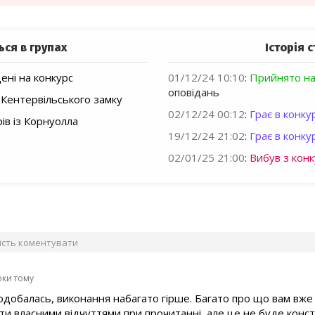
ься в групах
Історія с
ні на конкурс
01/12/24 10:10
:
Прийнято на
оповідань
із Кентервільського замку
02/12/24 00:12
:
Грає в конкур
рів із Корнуолла
19/12/24 21:02
:
Грає в конкур
02/01/25 21:00
:
Вибув з конк
вість коментувати
оки тому
одобалась, виконання набагато гірше. Багато про що вам вже
и власними відчуттями при прочитанні, але це не буде конс