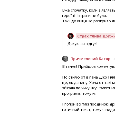
Вже спочатку, коли з'являєт
героїні. Інтриги не було.
Так і до кінця не розкрито 
Страхітлива Дриж
Дякую за відгук!
Причмелений Батяр
Вітання! Прийшов коментуват
По стилю от в пана Джо Гіл
це, як данину. Хоча от такі 
збігала по чикушку; "запітн
прогримів, тому ні.
І попри всі такі поодинокі д
готичний текст, тому я недо