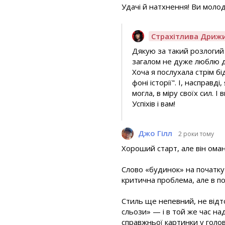
Удачі й натхнення! Ви моло
Страхітлива Дриж
Дякую за такий розлогий 
загалом не дуже люблю де
Хоча я послухала стрім бі
фоні історії". І, насправд
могла, в міру своїх сил. 
Успіхів і вам!
Джо Гілл
2 роки тому
Хороший старт, але він оман
Слово «будинок» на початку 
критична проблема, але в п
Стиль ще непевний, не відт
сльози» — і в той же час на
справжньої картинки у голов