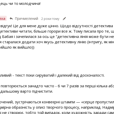
дець чи то молодчина!
иха
Причмелений
2 роки тому
відгук! Це для мене дуже цінно. Щодо відсутності детектива
тективи читати, більше горори все ж. Тому писала про те, щ
д Бабая і зачепилася за ось це "детективна лінія може бути н
і, я старалася додати хоч якусь детективну лінію (інтригу, як мі
І вийшло як вийшло))
ливий - текст поки сируватий і далекий від досконалості.
повторюється занадто часто - 6 чи 7 разів за перші кілька абз
одальшому варто підчистити.
очений, зустрічаються конвеєрні штампи — «серце пропустил
дмірна образність у описі творчого процесу, наприклад. Надмі
і не створює, тобто той випадок, коли художність заради сам