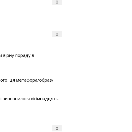
0
0
и вірну пораду в
: ого, ця метафора/образ/
і виповнилося вісімнадцять.
0