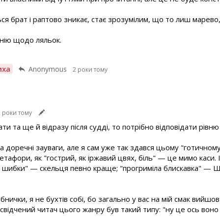
ься брат і раптово зникає, стає зрозумілим, що то лиш марево,
лінію щодо ляльок.
иха
Anonymous
2 роки тому
2 роки тому
и та ще й відразу після судді, то потрібно відповідати рівню 
ла доречні зауваги, але я сам уже так здався цьому "готично
метафори, як "гострий, як іржавий цвях, біль" — це мимо каси. 
ілі шибки" — скельця певно краще; "прогриміла блискавка" — Щ
рібнички, я не бухтів собі, бо загально у вас на мій смак вийш
свідчений читач цього жанру був такий типу: "ну це ось воно