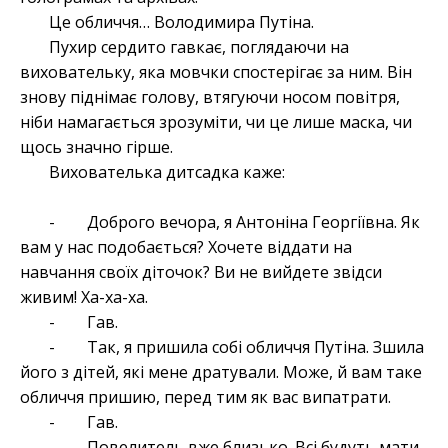
Це обличчя… Володимира Путіна.
Пухир сердито гавкає, поглядаючи на
виховательку, яка мовчки спостерігає за ним. Він
знову піднімає голову, втягуючи носом повітря,
ніби намагається зрозуміти, чи це лише маска, чи
щось значно гірше.
Вихователька дитсадка каже:
- Доброго вечора, я Антоніна Георгіївна. Як
вам у нас подобається? Хочете віддати на
навчання своїх діточок? Ви не вийдете звідси
живим! Ха-ха-ха.
- Гав.
- Так, я пришила собі обличчя Путіна. Зшила
його з дітей, які мене дратували. Може, й вам таке
обличчя пришию, перед тим як вас випатрати.
- Гав.
- Повелитель вже близько. Всі будуть мати