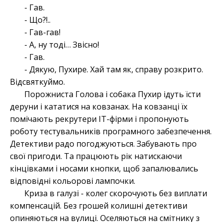
- Гав.
- Що?!..
- Гав-гав!
- А, ну тоді… Звісно!
- Гав.
- Дякую, Пухире. Хай там як, справу розкрито.
Відсвяткуймо.
Порожниста Голова і собака Пухир ідуть їсти
деруни і кататися на ковзанах. На ковзанці їх
помічають рекрутери IT-фірми і пропонують
роботу тестувальників програмного забезпечення.
Детективи радо погоджуються. Забувають про
свої пригоди. Та працюють рік натискаючи
кінцівками і носами кнопки, щоб запалювались
відповідні кольорові лампочки.
Криза в галузі - колег скорочують без виплати
компенсацій. Без грошей колишні детективи
опиняються на вулиці. Оселяються на смітнику з