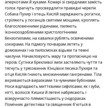
аперкотами й хуками. Комарі зі свердлами замість
голок прагнуть просвердлити праведні черепи.
Собака Пухир і отець Кислій заряджають рогатки,
стріляють у поганців святими мощами, кроплять
благословенними рідинами, пиляють
іконнооздобленими христологічними
бензопилами, на кавалки рублять освяченими
сокирами. На підмогу почварам летять у
домовинах і на пилосмоках відьми та темні
чаклуни. Начакловують мару та пропасницю на
героїв. Сутінки брехливої імли застеляють чуття та
тягнуть у трясовиння. Кінцівки песика Пухиря та
отця Кислія гниють множинними гангренами. Тіла
вкриваються виразками та чумними бубонами.
Носи відпадають миттєвими сифілісами, як і зуби,
нігті, волосся. Кишки й легені набрякають і
візерунчасто плямистішають у снідораках.
Помічник детектива та священник б'ються в