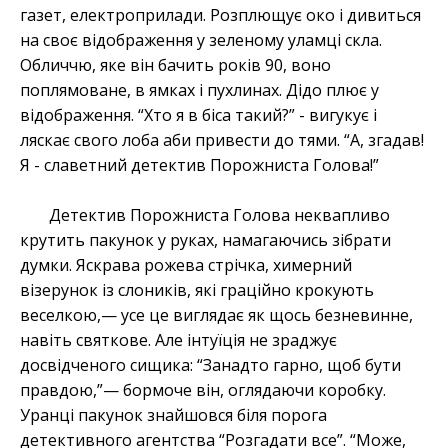
газет, електроприлади. Розплющує око і дивиться
на своє відображення у зеленому уламці скла.
Обличчю, яке він бачить років 90, воно
поплямоване, в ямках і пухлинах. Дідо плює у
відображення. “Хто я в біса такий?” - вигукує і
ляскає свого лоба аби привести до тями. “А, згадав!
Я - славетний детектив Порожниста Голова!”
Детектив Порожниста Голова неквапливо
крутить пакунок у руках, намагаючись зібрати
думки. Яскрава рожева стрічка, химерний
візерунок із слоників, які граційно крокують
веселкою,— усе це виглядає як щось безневинне,
навіть святкове. Але інтуїція не зраджує
досвідченого сищика: “Занадто гарно, щоб бути
правдою,”— бормоче він, оглядаючи коробку.
Уранці пакунок знайшовся біля порога
детективного агентства “Розгадати все”. “Може,