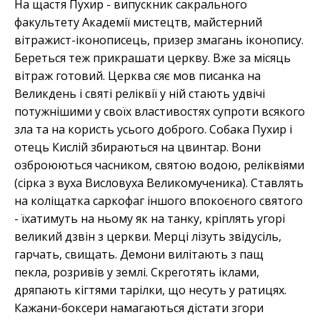
На щастя Пухир - випускник сакрального
факультету Академії мистецтв, майстерний
вітражист-іконописець, призер змагань іконопису.
Береться теж прикрашати церкву. Вже за місяць
вітраж готовий. Церква сяє мов писанка на
Великдень і святі реліквії у ній стають удвічі
потужнішими у своїх властивостях супроти всякого
зла та на користь усього доброго. Собака Пухир і
отець Кислій збираються на цвинтар. Вони
озброюються часником, святою водою, реліквіями
(сірка з вуха Висловуха Великомученика). Ставлять
на коліщатка саркофаг іншого впокоєного святого
- їхатимуть на ньому як на танку, кріплять угорі
великий дзвін з церкви. Мерці лізуть звідусіль,
гарчать, свищать. Демони вилітають з пащ
пекла, розривів у землі. Скреготять іклами,
дряпають кігтями тарілки, що несуть у ратицях.
Кажани-боксери намагаються дістати згори