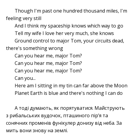
Though I'm past one hundred thousand miles, I'm
feeling very still
And I think my spaceship knows which way to go
Tell my wife I love her very much, she knows
Ground control to major Tom, your circuits dead,
there's something wrong
Can you hear me, major Tom?
Can you hear me, major Tom?
Can you hear me, major Tom?
Can you...
Here am I sitting in my tin can far above the Moon
Planet Earth is blue and there's nothing I can do
А тоді думають, як порятуватися. Майструють
з рибальських вудочок, пташиного пір’я та
сонячних променів фунікулер донизу від неба. За
мить вони знову на землі.