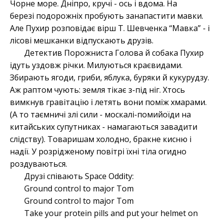
Чорне море. Дніпро, кручі - ось і вдома. На
березі подорожніх пробують занапастити мавки.
Але Пухир розповідає вірш Т. Шевченка “Мавка” - і
лісові мешканки відпускають друзів.
Детектив Порожниста Голова й собака Пухир
ідуть уздовж річки. Милуються краєвидами.
Збирають ягоди, гриби, яблука, буряки й кукурудзу.
Аж раптом чують: земля тікає з-під ніг. Хтось
вимкнув гравітацію і летять вони поміж хмарами.
(А то таємничі злі сили - москалі-помийоїди на
китайських супутниках - намагаються завадити
слідству). Товаришам холодно, бракне кисню і
надії. У розрідженому повітрі їхні тіла огидно
роздуваються.
Друзі співають Space Oddity:
Ground control to major Tom
Ground control to major Tom
Take your protein pills and put your helmet on