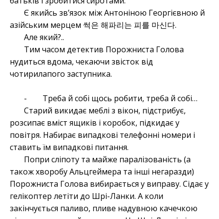
батьків і зробитися сиротами.
Є якийсь зв’язок між Антоніною Георгієвною й
азійським мерцем 썩은 해파리는 피를 마신다.
Але який?..
Тим часом детектив Порожниста Голова
нудиться вдома, чекаючи звісток від
чотирилапого заступника.
- Треба й собі щось робити, треба й собі…
Старий викидає меблі з вікон, підстрибує,
розсипає вміст ящиків і коробок, підкидає у
повітря. Набирає випадкові телефонні номери і
ставить їм випадкові питання.
Попри сліпоту та майже паралізованість (а
також хворобу Альцгеймера та інші негаразди)
Порожниста Голова вибирається у виправу. Сідає у
гелікоптер летіти до Шрі-Ланки. А коли
закінчується паливо, пливе надувною качечкою