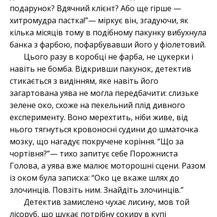
подарунок? Вдячний клієнт? Або ще гірше —
хитромудра пастка!”— міркує він, згадуючи, як
кілька місяців тому в подібному пакунку вибухнула
банка з фарбою, пофарбувавши його у фіолетовий.
Цього разу в коробці не фарба, не цукерки і
навіть не бомба. Відкривши пакунок, детектив
стикається з видінням, яке навіть його
загартована уява не могла передбачити: слизьке
зелене око, схоже на пекельний плід дивного
експерименту. Воно мерехтить, ніби живе, від
нього тягнуться кровоносні судини до шматочка
мозку, що нагадує покручене коріння. “Що за
чортівня?”— тихо запитує себе Порожниста
Голова, а уява вже малює моторошні сцени. Разом
із оком була записка: “Око це вкаже шлях до
злочинців. Повзіть ним. Знайдіть злочинців.”
Детектив замислено чухає лисину, мов той
лісоруб, що шукає потрібну сокиру в купі