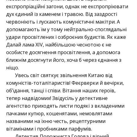
експропріаційні загони, однак не експропріювати
дух єдиний із каменем і травою. Від заздрості
червоніють і лускають комуністичні макітри. А
допомагають їм у тому нейтрально-споглядальні
удари просвітлених і озброєних будистів. Як каже
Далай лама XIV, найбільшою чеснотою є не
особисте досягнення просвітлення, а допомога
ближнім досягнути його, хоча б через єднання з
ніщо.
Увесь світ святкує звільнення Китаю від
комуністів-тоталітаристів! Феєрверки й вечірки,
об’їдання, танці і співи. Вітання наших героїв,
тепер надвідомих! Звідусіль у детективне
агентство приходять листи подякі з вкладеними
пачками купюр, кошенятами, немовлятами
названими на їхню честь, рецептурними
вітамінами і пробниками парфумів.
Детектив Порожниста Голова і вірний