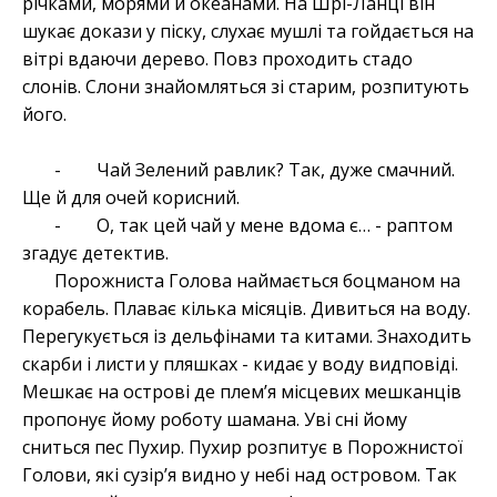
річками, морями й океанами. На Шрі-Ланці він
шукає докази у піску, слухає мушлі та гойдається на
вітрі вдаючи дерево. Повз проходить стадо
слонів. Слони знайомляться зі старим, розпитують
його.
- Чай Зелений равлик? Так, дуже смачний.
Ще й для очей корисний.
- О, так цей чай у мене вдома є… - раптом
згадує детектив.
Порожниста Голова наймається боцманом на
корабель. Плаває кілька місяців. Дивиться на воду.
Перегукується із дельфінами та китами. Знаходить
скарби і листи у пляшках - кидає у воду видповіді.
Мешкає на острові де плем’я місцевих мешканців
пропонує йому роботу шамана. Уві сні йому
сниться пес Пухир. Пухир розпитує в Порожнистої
Голови, які сузір’я видно у небі над островом. Так