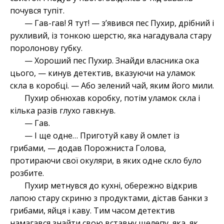
почувся тупіт.
— Гав-гав! Я тут! — з’явився пес Пухир, дрібний і
рухливий, із тонкою шерстю, яка нагадувала стару
поролонову губку.
— Хороший пес Пухир. Знайди власника ока
цього, — кинув детектив, вказуючи на уламок
скла в коробці. — Або зелений чай, яким його мили.
Пухир обнюхав коробку, потім уламок скла і
кілька разів глухо гавкнув.
— Гав.
— І ще одне… Приготуй каву й омлет із
грибами, — додав Порожниста Голова,
протираючи свої окуляри, в яких одне скло було
розбите.
Пухир метнувся до кухні, обережно відкрив
лапою стару скриню з продуктами, дістав банки з
грибами, яйця і каву. Тим часом детектив
намагався знайти свою вставну щелепу, яка, як