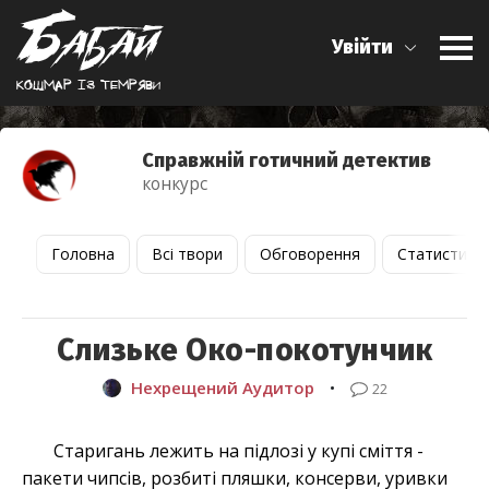
Увійти
Кошмар iз темряви
Справжній готичний детектив
конкурс
Головна
Всі твори
Обговорення
Статистика
Слизьке Око-покотунчик
Нехрещений Аудитор
•
22
Старигань лежить на підлозі у купі сміття -
пакети чипсів, розбиті пляшки, консерви, уривки