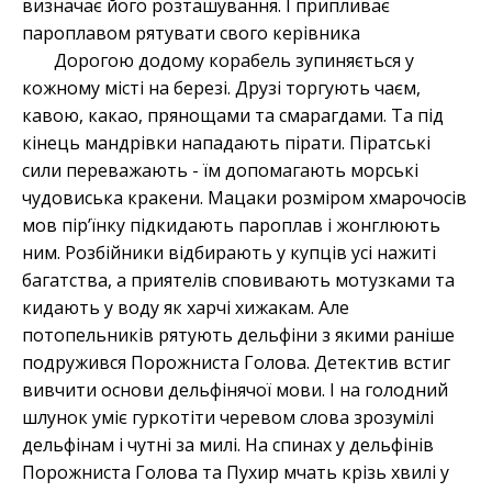
визначає його розташування. І припливає
пароплавом рятувати свого керівника
Дорогою додому корабель зупиняється у
кожному місті на березі. Друзі торгують чаєм,
кавою, какао, прянощами та смарагдами. Та під
кінець мандрівки нападають пірати. Піратські
сили переважають - їм допомагають морські
чудовиська кракени. Мацаки розміром хмарочосів
мов пірʼїнку підкидають пароплав і жонглюють
ним. Розбійники відбирають у купців усі нажиті
багатства, а приятелів сповивають мотузками та
кидають у воду як харчі хижакам. Але
потопельників рятують дельфіни з якими раніше
подружився Порожниста Голова. Детектив встиг
вивчити основи дельфінячої мови. І на голодний
шлунок уміє гуркотіти черевом слова зрозумілі
дельфінам і чутні за милі. На спинах у дельфінів
Порожниста Голова та Пухир мчать крізь хвилі у