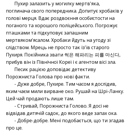
Пухир залазить у могилку мертв'яка,
поглинача свого попередника. Допитує хробаків у
голові мерця. Вдає роздвоєння особистости на
поганого та хорошого поліцейського. Погрожує
пташками та підкуповує запашним
мертвяком'ясалом. Хробаки йдуть на угоду зі
слідством. Мрець не просто так із'їв старого
Пухиря. Покійника звати 썩은 해파리는 피를 마신다,
прибув він із Північної Кореї і є агентом вісі зла.
Песик рацією доповідає детективу
Порожниста Голова про нові факти.
- Дуже добре, Пухире. Тим часом я дослідив,
яким чаєм мили вирване око. Рушай на Шрі-Ланку.
Цей чай продають лише там.
- Стривай, Порожниста Голово. Я досі не
відвідав дитячій садок, до якого веде запах ока.
- Добре-добре. Мені подобається, що ти згадав
про це.