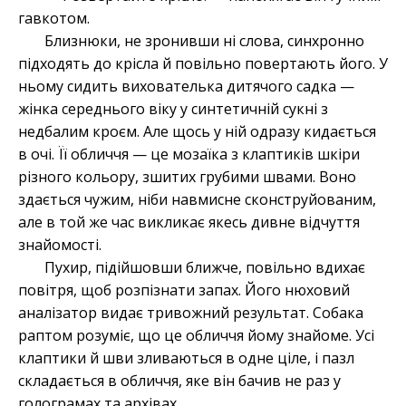
гавкотом.
Близнюки, не зронивши ні слова, синхронно
підходять до крісла й повільно повертають його. У
ньому сидить вихователька дитячого садка —
жінка середнього віку у синтетичній сукні з
недбалим кроєм. Але щось у ній одразу кидається
в очі. Її обличчя — це мозаїка з клаптиків шкіри
різного кольору, зшитих грубими швами. Воно
здається чужим, ніби навмисне сконструйованим,
але в той же час викликає якесь дивне відчуття
знайомості.
Пухир, підійшовши ближче, повільно вдихає
повітря, щоб розпізнати запах. Його нюховий
аналізатор видає тривожний результат. Собака
раптом розуміє, що це обличчя йому знайоме. Усі
клаптики й шви зливаються в одне ціле, і пазл
складається в обличчя, яке він бачив не раз у
голограмах та архівах.