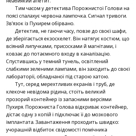
неабиякий апетит.
Тим часом у детектива Порожнистої Голови на
поясі спалахує червона лампочка. Сигнал тривоги.
Зв’язок із Пухирем обірвано.
Детектив, не гаючи часу, повзе до своєї шафи,
де зберігається екзоскелет. Він натягує костюм, що
всіяний липучками, присосками й магнітами, і
ковзає до потаємного входу в каналізацію.
Спустившись у темний тунель, освітлений
слабкими зеленими лампами, він заходить до своєї
лабораторії, обладнаної під старою хатою.
Тут, серед мерехтливих екранів і труб, де
клекоче невідома рідина, стоїть великий
прозорий контейнер із запасними версіями
Пухиря. Порожниста Голова відкриває контейнер,
дістає одну з копій і підключає її до мозкового
імплантата. Завантаження проходить швидко:
учорашній відбиток свідомості помічника