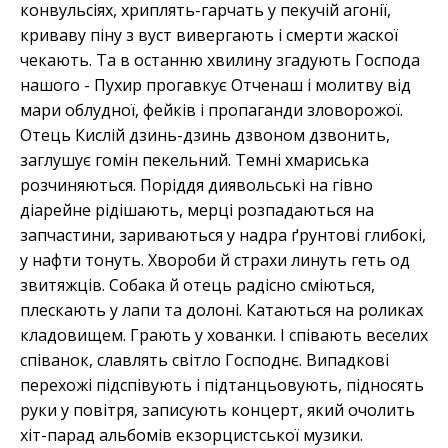
конвульсіях, хриплять-гарчать у пекучій агонії,
криваву піну з вуст вивергають і смерти жаскої
чекають. Та в останню хвилину згадують Господа
нашого - Пухир прогавкує Отченаш і молитву від
мари облудної, фейків і пропаганди зловорожої.
Отець Кислій дзинь-дзинь дзвоном дзвонить,
заглушує гомін пекельний. Темні хмариська
розчиняються. Поріддя диявольські на гівно
діарейне рідішають, мерці розпадаються на
запчастини, зариваються у надра ґрунтові глибокі,
у нафти тонуть. Хвороби й страхи линуть геть од
звитяжців. Собака й отець радісно сміються,
плескають у лапи та долоні. Катаються на роликах
кладовищем. Грають у хованки. І співають веселих
співанок, славлять світло Господнє. Випадкові
перехожі підспівують і підтанцьовують, підносять
руки у повітря, записують концерт, який очолить
хіт-парад альбомів екзорцистської музики.