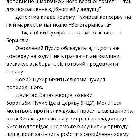
доповнено шматочком його власної пам’яті — так,
для покращення здібностей у дедукції.
Детектив кидає новому Пухиреві консерву, на
якій маркером написано «Вегетаріанська».
— Їж, любий Пухирю, — промовляє він, — і
бери слід.
Оновлений Пухир облизується, підхоплює
консерву на ходу і, не втрачаючи ані хвилини,
вискакує з лабораторії, готовий продовжити
справу.
Новий Пухир біжить слідами Пухиря
попереднього.
Цвинтар. Запах мерців, ознаки
боротьби. Пухир іде в церкву (ПЦУ). Молиться
молитвою проти злих духів. І просить священника,
отця Кислія, допомогти у виправі на кладовище.
Кислій одповідає, що зможе вирушити у пригоду
лише, коли закінчить роботи з оздоблення храму.