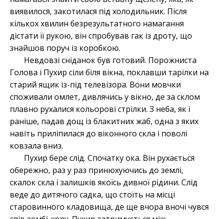
виявилося, закотилася під холодильник. Після
кількох хвилин безрезультатного намагання
дістати її рукою, він спробував гак із дроту, що
знайшов поруч із коробкою.
Невдовзі сніданок був готовий. Порожниста
Голова і Пухир сіли біля вікна, поклавши тарілки на
старий ящик із-під телевізора. Вони мовчки
споживали омлет, дивлячись у вікно, де за склом
плавно рухалися кольорові стрілки. З неба, як і
раніше, падав дощ із блакитних жаб, одна з яких
навіть приліпилася до віконного скла і поволі
ковзала вниз.
Пухир бере слід. Спочатку ока. Він рухається
обережно, раз у раз принюхуючись до землі,
скалок скла і залишків якоїсь дивної рідини. Слід
веде до дитячого садка, що стоїть на місці
старовинного кладовища, де ще вчора вночі чувся