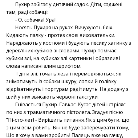
Пухир забігає у дитячий садок. Діти, саджені
там, раді собачці:
- О, собачка! Ура!
Носять Пухиря на руках. Вичухують бліх.
Кидають палку - протез своєї виховательки.
Наряджають у костюми і будують песику хатинку з
дерев’яних кубиків зі словами. Пухир помічає:
кубики злі, на кубиках злі картинки і образливі
слова написані злим шрифтом.
І діти злі: точать леза і перемовляються, як
зніматимуть із собаки шкуру, лапки й голівку
відрізатимуть і тортурам радітимуть. На додачу з
ший у них звисають червоні галстуки.
Гнівається Пухир. Гавкає. Кусає дітей і стріляє
по них з травматичного пістолета. Згадує пісню
"Пі-сто-лет! - Вирішить питання. Як з цим бути, що
з цим всім робить. Він не буде заперечувати тому,
Що я хочу з вами зробить! Палець вже на гачку,