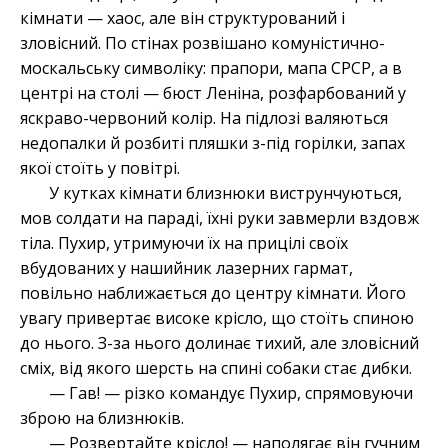
кімнати — хаос, але він структурований і
зловісний. По стінах розвішано комуністично-
москальську символіку: прапори, мапа СРСР, а в
центрі на столі — бюст Леніна, розфарбований у
яскраво-червоний колір. На підлозі валяються
недопалки й розбиті пляшки з-під горілки, запах
якої стоїть у повітрі.
У кутках кімнати близнюки виструнчуються,
мов солдати на параді, їхні руки завмерли вздовж
тіла. Пухир, утримуючи їх на прицілі своїх
вбудованих у нашийник лазерних гармат,
повільно наближається до центру кімнати. Його
увагу привертає високе крісло, що стоїть спиною
до нього. З-за нього долинає тихий, але зловісний
сміх, від якого шерсть на спині собаки стає дибки.
— Гав! — різко командує Пухир, спрямовуючи
зброю на близнюків.
— Розвертайте крісло! — наполягає він гучним