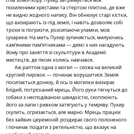
спів зомбі-хору. Пухир затримується між
похиленими хрестами та стертою плитою, де вже
не видно жодного напису. Він обнюхує старі кістки,
що визирають із-під землі, і навіть дозволяє собі
трохи їх погризти, розсипаючи уламки, мов
сухарики. На мить Пухир зупиняється, милуючись
кам’яними пам’ятниками — деякі з них нагадують
йому про заняття зі скульптури в Академії
мистецтв, де песик колись навчався..
Аж раптом одна з могил — схожа на великий
круглий пиріжок — починає ворушитися. Земля
посипається донизу, й ось із могилки визирає
блідий, потрісканий мрець. Його руки тягнуться до
собаки з несподіваною швидкістю, схоплюють
його за лапи і ривком затягують у темряву. Пухир
скулить, огризається, але марно. Мрець працює
без зайвих церемоній: роздирає свого полоненого
і починає поїдати з ретельністю, що вказує на