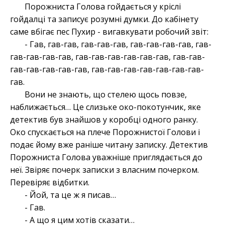
Порожниста Голова гойдається у кріслі
гойдалці та записує розумні думки. До кабінету
саме вбігає пес Пухир - вигавкувати робочий звіт:
- Гав, гав-гав, гав-гав-гав, гав-гав-гав-гав, гав-
гав-гав-гав-гав, гав-гав-гав-гав-гав-гав, гав-гав-
гав-гав-гав-гав-гав, гав-гав-гав-гав-гав-гав-гав-
гав.
Вони не знають, що стелею щось повзе,
наближається… Це слизьке око-покотунчик, яке
детектив був знайшов у коробці одного ранку.
Око спускається на плече Порожнистої Голови і
подає йому вже раніше читану записку. Детектив
Порожниста Голова уважніше приглядається до
неї. Звіряє почерк записки з власним почерком.
Перевіряє відбитки.
- Йой, та це ж я писав…
- Гав.
- А що я цим хотів сказати…