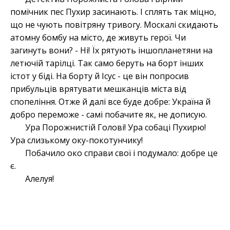
помічник пес Пухир засинають. І сплять так міцно,
що не чують повітряну тривогу. Москалі скидають
атомну бомбу на місто, де живуть герої. Чи
загинуть вони? - Ні! Їх рятують іншопланетяни на
летючій тарілці. Так само беруть на борт інших
істот у біді. На борту й Ісус - це він попросив
прибульців врятувати мешканців міста від
спопеління. Отже й далі все буде добре: Україна й
добро переможе - самі побачите як, не дописую.
Ура Порожнистій Голові! Ура собаці Пухирю!
Ура слизькому оку-покотунчику!
Побачило око справи свої і подумало: добре це
є.
Алелуя!