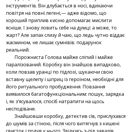
інструментів. Він длубається в носі, вдихаючи
повітря на повні легені,— адже відомо, що
хороший приплив кисню допомагає мислити
ясніше. І знову ловить себе на думці: а може, то
жарт? Але запах слизу й чаю, що ледь чутно віддає
жасмином, не лишає сумнівів: подарунок
реальний.
Порожниста Голова майже сліпий і майже
паралізований. Коробку він знайшов випадково,
коли повзав уранці по підлозі, шукаючи свою
вставну щелепу і шприц із героїном, необхідні для
його ритуального пробудження. Повзання
виявилося багатофункціональним: пошук, зарядка
і, як з’ясувалося, спосіб натрапити на щось
несподіване.
Знайшовши коробку, детектив сів, прислухався
до шумів за стіною, після чого витягнув з кишені
свисток і подув у нього. Звідкись з-під завалів