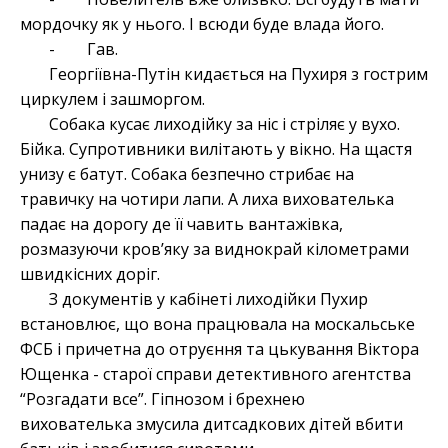
мордочку як у нього. І всюди буде влада його.
- Гав.
Георгіївна-Путін кидається на Пухиря з гострим
циркулем і зашморгом.
Собака кусає лиходійку за ніс і стріляє у вухо.
Бійка. Супротивники вилітають у вікно. На щастя
унизу є батут. Собака безпечно стрибає на
травичку на чотири лапи. А лиха вихователька
падає на дорогу де її чавить вантажівка,
розмазуючи кров’яку за виднокрай кілометрами
швидкісних доріг.
З документів у кабінеті лиходійки Пухир
встановлює, що вона працювала на москальське
ФСБ і причетна до отруєння та цькування Віктора
Ющенка - старої справи детективного агентства
“Розгадати все”. Гіпнозом і брехнею
вихователька змусила дитсадкових дітей вбити