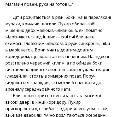
Магазин повен, рука на готові!…".
Діти розбігаються в різні боки, наче перелякані
мурахи, кричачи щосили. Пухир обирає собі
мішенню двох малюків-близнюків, які помітно
відрізняються від інших — їхні очі блищать
якимось зловісним блиском, а рухи синхронні, ніби
в маріонеток. Вони мчать довгим-довгим
коридором, що здається нескінченним. На підлозі
розстелено червоний килим, а по обидва боки
виставлено дивні експонати: свіжі опудала тварин
і людей, які стоять в химерних позах. Поруч
видніються знаряддя, які могли б належати до
арсеналу середньовічного ката.
Близнюки спритно вислизають за масивні
високі двері в кінці коридору. Пухир
прискорюється, стрибає і, вдарившись усім тілом,
вибиває двері, які гучно розлітаються. Усередині