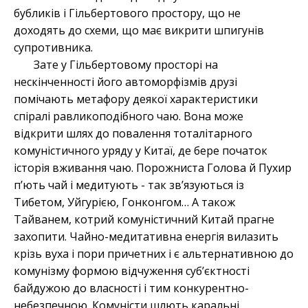
бубликів і Гільбертового простору, що не
доходять до схеми, що має викрити шпигунів
супротивника.
Зате у Гільбертовому просторі на
нескінченності його автоморфізмів друзі
помічають метафору деякої характеристики
спіралі равликоподібного чаю. Вона може
відкрити шлях до повалення тоталітарного
комуністичного уряду у Китаї, де бере початок
історія вживання чаю. Порожниста Голова й Пухир
п’ють чай і медитують - так зв’язуються із
Тибетом, Уйгурією, Гонконгом… А також
Тайванем, котрий комуністичний Китай прагне
захопити. Чайно-медитативна енергія вилазить
крізь вуха і пори причетних і є альтернативною до
комунізму формою відчуження суб’єктності
байдужою до власності і тим конкурентно-
небезпечною. Комуністи шлють каральні