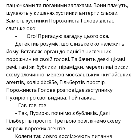
пацючками та поганими запахами. Вони плачуть,
шукають у кишенях хустинки витерти сльози.
Замість хустинки Порожниста Голова дістає
слизьке око:
- Ого! Пригадую загадку цього ока.
Детектив розуміє, що слизьке око належить
йому. Вставляє орган до однієї з численних
порожнин на своїй голові. Та бачить деякі цікаві
речі, такі як: бублики, пірамідки, мерехтливі риски,
схему злочинної мережі москальських і китайських
агентів, колір dbc85e, Гільбертів простір.
Порожниста Голова розповідає заступнику
Пухирю про свої видива. Той гавкає:
- Гав-гав-гав.
- Так, Пухирю, почнімо з бубликів. Далі
Гільбертів простір. Третьою розглянемо схему
мережі ворожих агентів.
Колеги так довго досліджують питання