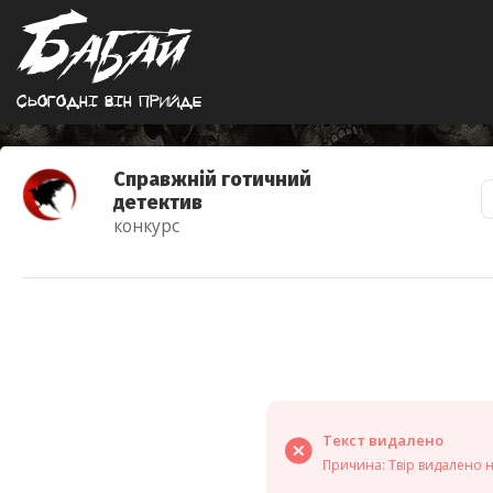
Сьогоднi вiн прийде
Справжній готичний
детектив
конкурс
Текст видалено
Причина: Твір видалено 