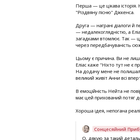
Перша — це цікава історія.
"Різдвяну пісню" Діккенса.
Друга — награні діалоги й 
— недалекоглядністю, а Елі
загадками втомлює. Так — це
через передбачуваність сюж
Цьому є причина. Ви не лиши
Еліас каже "Ніхто тут не є 
На додачу мене не полишало 
великий живіт Анни всі впер
В емоційність Нейта не повір
має цей прихований потяг до
Хороша ідея, непогана реаліз
Сонцесяйний Приб
О, дякую за такий детал