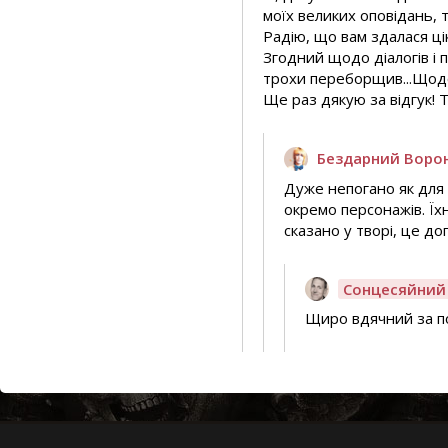
моїх великих оповідань, 
Радію, що вам здалася ц
Згодний щодо діалогів і п
трохи переборщив...Щодо 
Ще раз дякую за відгук!
Бездарний Воро
Дуже непогано як для 
окремо персонажів. Їх
сказано у творі, це д
Сонцесяйний
Щиро вдячний за п