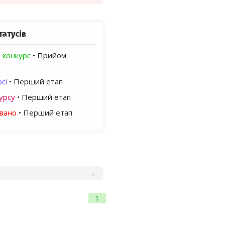
татусів
 конкурс
• Прийом
сі
• Перший етап
урсу
• Перший етап
овано
• Перший етап
1