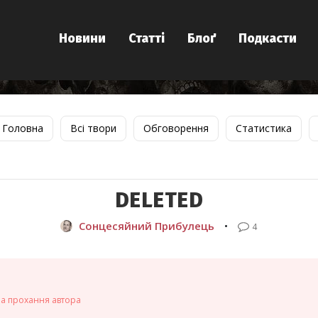
Новини
Статті
Блоґ
Подкасти
Головна
Всі твори
Обговорення
Статистика
DELETED
Сонцесяйний Прибулець
•
4
на прохання автора