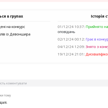
ься в групах
Історія с
ні на конкурс
01/12/24 10:37
:
Прийнято на
оповідань
ілів із Девоншира
02/12/24 00:12
:
Грає в конкур
04/12/24 12:09
:
Знято з конк
19/12/24 21:01
:
Дискваліфік
вість коментувати
оки тому
далі.