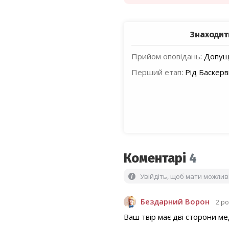
Знаходит
Прийом оповідань
:
Допуще
Перший етап
:
Рід Баскерв
Коментарі
4
Увійдіть, щоб мати можли
Бездарний Ворон
2 р
Ваш твір має дві сторони ме