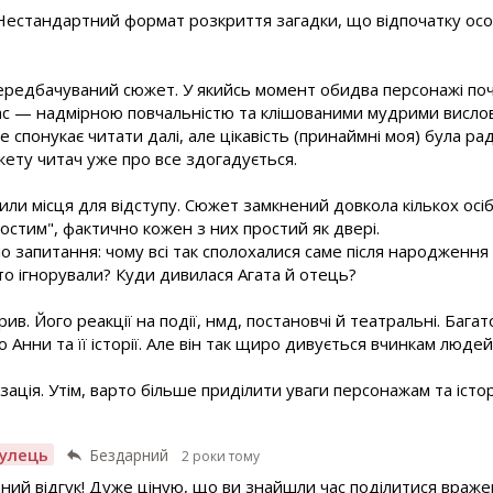
 Нестандартний формат розкриття загадки, що відпочатку осо
передбачуваний сюжет. У якийсь момент обидва персонажі по
ас — надмірною повчальністю та клішованими мудрими вислов
 спонукає читати далі, але цікавість (принаймні моя) була р
ету читач уже про все здогадується.
ли місця для відступу. Сюжет замкнений довкола кількох осі
простим", фактично кожен з них простий як двері.
запитання: чому всі так сполохалися саме після народження д
то ігнорували? Куди дивилася Агата й отець?
ив. Його реакції на події, нмд, постановчі й театральні. Багат
 Анни та її історії. Але він так щиро дивується вчинкам люде
ація. Утім, варто більше приділити уваги персонажам та історі
улець
Бездарний
2 роки тому
ьний відгук! Дуже ціную, що ви знайшли час поділитися враж