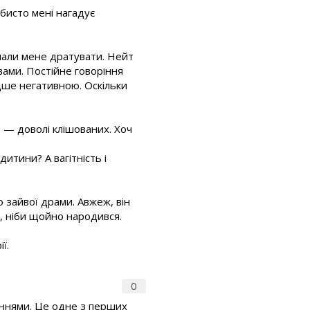
бисто мені нагадує
чали мене дратувати. Нейт
ами. Постійне говоріння
адше негативною. Оскільки
б — доволі клішованих. Хоч
итини? А вагітність і
о зайвої драми. Авжеж, він
й, ніби щойно народився.
ї.
0
еннями. Це одне з перших