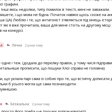
ої графині.
 Інші якісь недоліки, типу помилок в тексті, мені не заважали.
пишете, і що мова не бідна. Початок навіює щось схоже на анг
ЦА) Люблю і те, що антагоніст з'являється під кінець історії,
іт які я вже прочитала, ваша для мене стоїть на другому місц
 на конкурсі.
ха
Лячна
2 роки тому
 одне і теж. (додала до переліку правок, у тому числі підправи
детальніше прописати, що пошуки Хлої справа не головна)
, що уклала парі сама із собою про те, що встигну дописати
кільки б усього могла ще сама познаходити.
зумнішою.
я
Безжальна
2 роки тому
, просто його треба ще трошки допрацювати)))