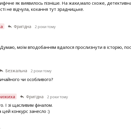
ифічне як виявилось пізніше. На жахи,мало схоже, детективна 
ті не відчула, кохання тут зрадницьке.
ха
Фригідна
2 роки тому
 Думаю, моїм вподобанням вдалося прослизнути в історію, по
Безжальна
2 роки тому
вичайного чи особливого?
рижиха
Фригідна
2 роки тому
о. І зі щасливим фіналом.
 цей конкурс занесло :)
у