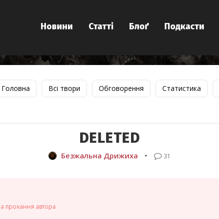
Новини
Статті
Блоґ
Подкасти
Головна
Всі твори
Обговорення
Статистика
DELETED
Безжальна Дрижиха
•
31
на прохання автора