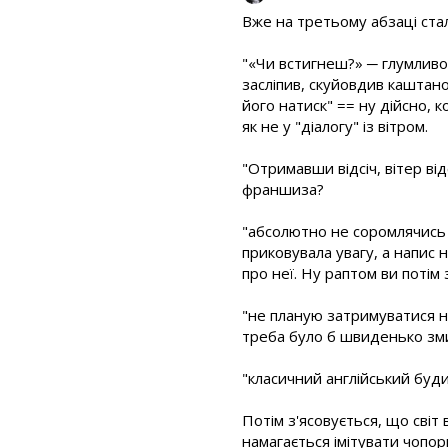
Вже на третьому абзаці ста
"«Чи встигнеш?» ─ глумливо 
засліпив, скуйовдив каштано
його натиск" == ну дійсно, 
як не у "діалогу" із вітром.
"Отримавши відсіч, вітер ві
франшиза?
"абсолютно не соромлячись 
приковувала увагу, а напис
про неї. Ну раптом ви потім
"не планую затримуватися н
треба було б швиденько зми
"класичний англійський буди
Потім з'ясовується, що світ 
намагається імітувати чопорні