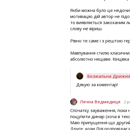
Якби можна було це недочиту
мотивацію дій автор не підо
то виявляється закоханим ли
слову не віриш.
Рівно те саме і з рештою ге
Мавпування стилю класичних 
абсолютно неціаве. Кінцівка
Безжальна Дрижи
Дякую за коментар!
Лячна Ведмедиця
2 р
Спочатку зауваження, поки н
поцупити динар (хоча в текст
Маю припущення що другий м
Друге, коли Лілі розповідає