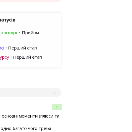
татусів
 конкурс
• Прийом
сі
• Перший етап
урсу
• Перший етап
1
 основні моменти (плюси та
 одно багато чого треба