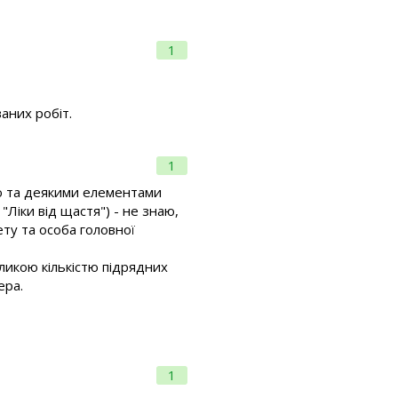
1
ваних робіт.
1
ою та деякими елементами
"Ліки від щастя") - не знаю,
ту та особа головної
еликою кількістю підрядних
ера.
1