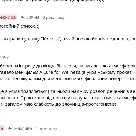
рижиха
Лячна
2 роки тому
стойний список. :)
е потрапив у папку "Колись", в якій зникло безліч недопрацьо
 тому
зберегти інтригу до кінця. Зізнаюся, за загальною атмосфер
ало мені фільм A Cure for Wellness (в українському прокаті - 
 більш неочікуваним для мене виявився фінальний виверт сюже
це з усіма трапляється) та інколи надміру розлогі речення з в
олі легко. Практично від початку відчувається готична атмосф
Я загалом маю слабкість до злочинців-протагоністів)
ха
Жахлива
2 роки тому