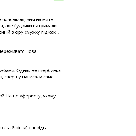
 чоловікові, чим на мить
ка, але ґудзики витримали
иній в сіру смужку піджак_,
а мережива"? Нова
 зубами. Однак не щербинка
нш, спершу написали саме
ащо? Нащо аферисту, якому
о (та й після) оповідь