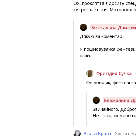
Ох, прокляття є,досить спец
хитросплетіння. Моторошнос
Безжальна Дрижи
Дякую за коментар !
Я поціновувачка фентезі.
план.
Фригідна Сучка
Он воно як, фентезі з
Безжальна Д
Звичайного. Доброг
Не знаю, як мене на
Агата Крісті
2 роки том