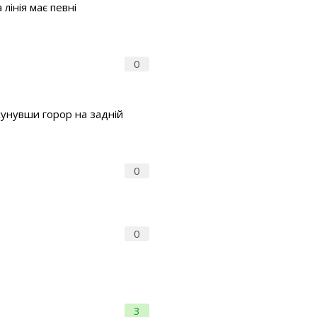
лінія має певні
0
сунувши горор на задній
0
0
3