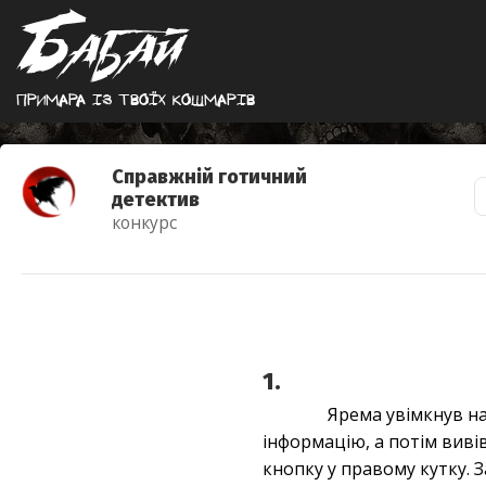
Примара iз твоїх кошмарiв
Справжній готичний
детектив
конкурс
1.
Ярема увімкнув на
інформацію, а потім виві
кнопку у правому кутку.