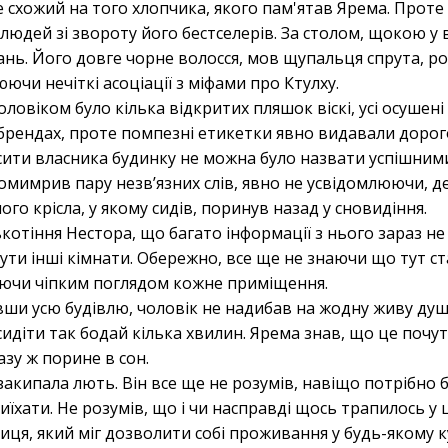
е схожий на того хлопчика, якого пам'ятав Ярема. Проте 
 людей зі звороту його бестселерів. За столом, щокою у
ь. Його довге чорне волосся, мов щупальця спрута, ро
юючи нечіткі асоціації з міфами про Ктулху.
оловіком було кілька відкритих пляшок віскі, усі осушен
брендах, проте помпезні етикетки явно видавали дорог
ити власника будинку не можна було назвати успішними
мимрив пару незвʼязних слів, явно не усвідомлюючи, де
го крісла, у якому сидів, поринув назад у сновидіння.
котіння Нестора, що багато інформації з нього зараз н
ти інші кімнати. Обережно, все ще не знаючи що тут ст
суючи чіпким поглядом кожне приміщення.
ши усю будівлю, чоловік не надибав на жодну живу душ
сидіти так бодай кілька хвилин. Ярема знав, що це почу
зу ж порине в сон.
закипала лють. Він все ще не розумів, навіщо потрібно 
иїхати. Не розумів, що і чи насправді щось трапилось у ц
ця, який міг дозволити собі проживання у будь-якому ку