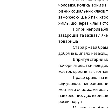
чоловіка. Колись вони з Н
різних соціальних класів
заможною. Ще б пак, хто
хміль, що через кілька с
Попри неприваблив
заздрощів та захвату, як
товариша.
Стара ржава брама
добряче щипало незахищен
Впритул старий м
почорнілі рештки невідом
маєток крехтів та стогна
Праве крило, на в
відчувалось неправильним
жовтими очиськами розга
навколо них. Дах вкривав
росли поруч.
Масивні чорні две