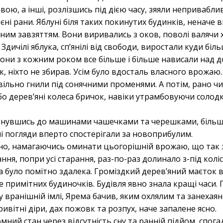
ою, а інші, розлізшись під дією часу, зяяли непривабл
ні рани. Яблуні біля таких покинутих будинків, неначе 
йним завзяттям. Вони виривались з оков, поволі валячи 
Здичілі яблука, спʼянілі від свободи, виростали куди біль
крони з кожним роком все більше і більше нависали над 
к, ніхто не збирав. Усім було вдосталь власного врожаю.
вільно гнили під сонячними променями. А потім, рано чи
о деревʼяні колеса бричок, навіки утрамбовуючи солодк
бернувшись до машинами чашечками та черешками, біль
гні погляди вперто спостерігали за новоприбулим.
ьно, намагаючись оминати цьогорішній врожаю, що так 
ання, попри усі старання, раз-по-раз долинало з-під колі
 було помітно здалека. Громіздкий деревʼяний маєток 
е примітних будиночків. Будівля явно знала кращі часи. 
 вранішній імлі, Ярема бачив, яким охлялим та занехаян
вітні діри, дах пожовк та розпух, наче запалене ясно.
ний стан через відсутність сну та ранній підйом, спога