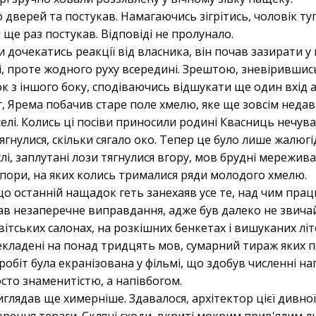
 дверей та постукав. Намагаючись зігрітись, чоловік туп
 ще раз постукав. Відповіді не пролунало.
дочекатись реакції від власника, він почав зазирати у 
ті, проте жодного руху всередині. Зрештою, зневіривши
к з іншого боку, сподіваючись відшукати ще один вхід 
, Ярема побачив старе поле хмелю, яке ще зовсім недав
елі. Колись ці посіви приносили родині Квасниць нечува
 тягнулися, скільки сягало око. Тепер це було лише жалю
лі, заплутані лози тягнулися вгору, мов брудні мережив
пори, на яких колись трималися ряди молодого хмелю.
що останній нащадок геть занехаяв усе те, над чим пра
мав незаперечне виправдання, адже був далеко не звич
світських салонах, на розкішних бенкетах і вишуканих лі
екладені на понад тридцять мов, сумарний тираж яких
робіт була екранізована у фільмі, що здобув численні н
сто знаменитістю, а напівбогом.
глядав ще химерніше. Здавалося, архітектор цієї дивно