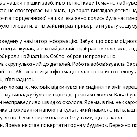
 з чашки трішки звабливо теплої кави і смачно лайнувся
то не спостерігає. Він знав, що зараз виглядав досить к
чи з порцелянової чашки, яка явно колись була частиною
 було плювати, втім зайвий раз привертати увагу соціуму
ведену у навігатор інформацію. Забув, що окрім рідного
е специфікував, а клятий девайс підібрав те село, яке, згі
 обирали найчастіше. Себто, обрав неправильно.
в скрупульозний до деталей. Робота зобовʼязувала. Зара
 сон. Або ж копиця інформації звалена на його голову 
ь, пʼятнадцять.
у локацію, чоловік відкинувся на сидіння та зміг наре
цьому випадку було не надто доречним словом. Кава була
й несправедливо швидко охолола. Ярема, втім, не скарж
ка споживання напою та культ, який навколо неї влаштува
, якщо б умів переконати себе у тому, що це кава.
, Ярема не став повертати горня у будинок. Бережно п