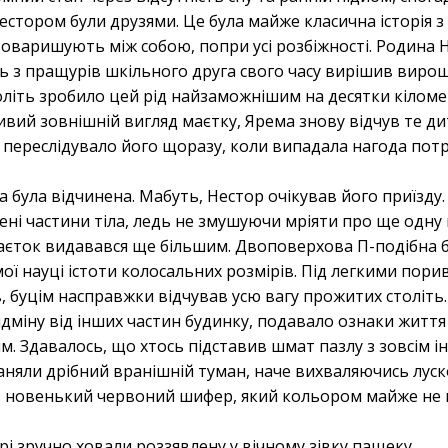
естором були друзями. Це була майже класична історія з ф
 товаришують між собою, попри усі розбіжності. Родина 
сь з пращурів шкільного друга свого часу вирішив виро
толіть зробило цей рід найзаможнішим на десятки кіломе
ий зовнішній вигляд маєтку, Ярема знову відчув те дит
е переслідувало його щоразу, коли випадала нагода потр
 була відчинена. Мабуть, Нестор очікував його приїзду
і частини тіла, ледь не змушуючи мріяти про ще одну 
аєток видавався ще більшим. Двоповерхова П-подібна б
ої науці істоти колосальних розмірів. Під легкими пори
в, буцім насправжки відчував усю вагу прожитих століть.
ідміну від інших частин будинку, подавало ознаки життя
. Здавалось, що хтось підставив шмат пазлу з зовсім ін
няли дрібний вранішній туман, наче вихваляючись луско
 новенький червоний шифер, який кольором майже не ві
рі зручно ховали роззявлену у вічному зівку пащеку.