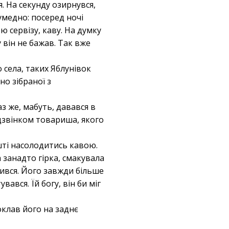
. На секунду озирнувся,
умедно: посеред ночі
 сервізу, каву. На думку
 він не бажав. Так вже
 села, таких Яблунівок
дно зібраної з
з же, мабуть, давався в
дзвінком товариша, якого
шті насолодитись кавою.
 занадто гірка, смакувала
ився. Його завжди більше
вся. Їй богу, він би міг
оклав його на заднє