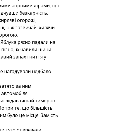
ивими чорними дірами, що
відчувши безкарність,
хирляві огорожі,
ші, ніж зазвичай, хилячи
дорогою.
 Яблука рясно падали на
 пізно, їх чавили шини
авий запах гниття у
ше нагадували недбало
затято за ним
с автомобіля.
виглядав вкрай химерно
Попри те, що більшість
им було це місце. Замість
ди туго оперезали