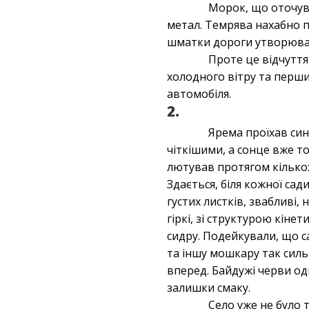
Морок, що оточува
метал. Темрява нахабно пр
шматки дороги утворюват
Проте це відчутт
холодного вітру та перш
автомобіля.
2.
Ярема проїхав син
чіткішими, а сонце вже т
лютував протягом кількох
Здається, біля кожної са
густих листків, звабливі,
гіркі, зі структурою кін
сидру. Подейкували, що с
та іншу мошкару так силь
вперед. Байдужі черви од
залишки смаку.
Село уже не було 