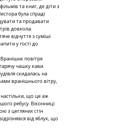
ільмів та книг, де діти з
Нестора була спраді
щувати та продавати
трів довкола.
яче відчуття з суміші
апити у гості до
. Вранішнє повітря
гарячу чашку кави.
удівля скидалась на
вами вранішнього вітру,
 настільки, що це аж
шого ребусу. Віконниці
ю з цегляних стін
дрізнявся від яблук, що