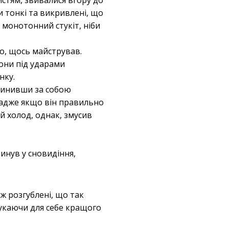
истям, звивалися вгору до
и тонкі та викривлені, що
в монотонний стукіт, ніби
о, щось майстрував.
лони під ударами
нку.
зачинивши за собою
 адже якщо він правильно
й холод, однак, змусив
инув у сновидіння,
і ж розгублені, що так
шукаючи для себе кращого