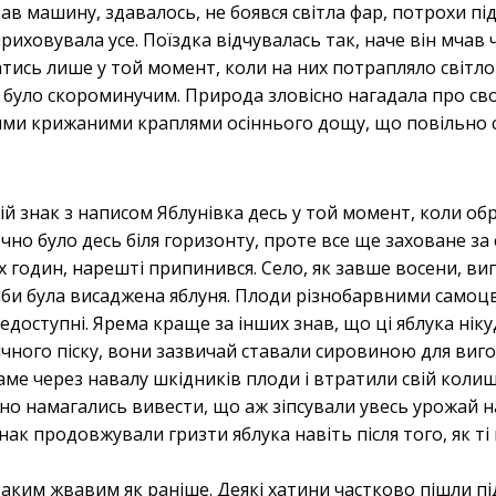
в машину, здавалось, не боявся світла фар, потрохи під
иховувала усе. Поїздка відчувалась так, наче він мчав 
ись лише у той момент, коли на них потрапляло світло
я було скороминучим. Природа зловісно нагадала про с
ими крижаними краплями осіннього дощу, що повільно 
ій знак з написом Яблунівка десь у той момент, коли об
очно було десь біля горизонту, проте все ще заховане з
 годин, нарешті припинився. Село, як завше восени, в
диби була висаджена яблуня. Плоди різнобарвними самоц
 недоступні. Ярема краще за інших знав, що ці яблука ніку
етичного піску, вони зазвичай ставали сировиною для ви
аме через навалу шкідників плоди і втратили свій колиш
но намагались вивести, що аж зіпсували увесь урожай на
нак продовжували гризти яблука навіть після того, як ті
таким жвавим як раніше. Деякі хатини частково пішли пі