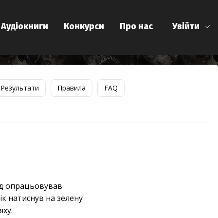
Аудіокниги
Конкурси
Про нас
Увійти
Результати
Правила
FAQ
унд опрацьовував
ік натиснув на зелену
яху.