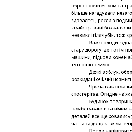
обростаючи мохом та трав
більше нагадували незагоє
здавалось, росли з подві
змайстровані бозна-коли. 
незвиклі гілля убік, тож 
Важкі плоди, одна
стару дорогу, де потім по
машини, підкови коней аб
тутешню землю.
Деякі з яблук, о
розкидані очі, чиї незми
Ярема їхав повіл
спостерігав. Огидне чвʼяк
Будинок товариша
поміж мазанок та нічим н
деталей все ще ховались у
частини дощок зяяли непри
Попри напівпритом