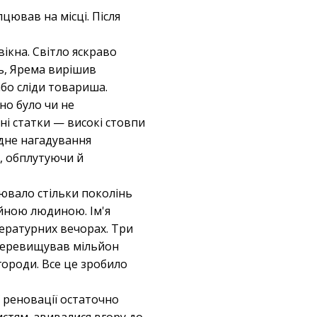
цював на місці. Після
вікна. Світло яскраво
сь, Ярема вирішив
або сліди товариша.
но було чи не
ні статки — високі стовпи
гідне нагадування
а, обплутуючи й
цювало стільки поколінь
айною людиною. Ім'я
тературних вечорах. Три
 перевищував мільйон
агороди. Все це зробило
ї реновації остаточно