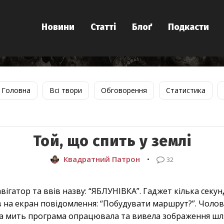
Новини
Статті
Блоґ
Подкасти
Головна
Всі твори
Обговорення
Статистика
Той, що спить у землі
Квадратний Патрон
•
32
вігатор та ввів назву: “ЯБЛУНІВКА”. Гаджет кілька сек
в на екран повідомлення: “Побудувати маршрут?”. Чолов
 За мить програма опрацювала та вивела зображення шл