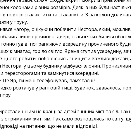
ворення тераси. Скляні сходи, вкриті мокрим прив'ялим л
ної колонами різних розмірів. Деякі з них були настільк
 в повітрі сталактити та сталагміти. З-за колон долина
яхи у труну.
нявся нагору, очікуючи побачити Нестора, який, можлив
побачив лише прочинені двері, ставні яких билися об ко
отонно гудів, потрапляючи всередину прочиненого буди
інших кімнатах, горіло світло. Ярема ступив усередину, 
отів цього робити, побоюючись знищити важливі докази,
я Нестора, у цьому будинку відбувся злочин. Пронизливи
и пересторогами та замкнутися всередині.
? Це Яр, ти мені телефонував, памʼятаєш?
идко розтанув у раптовій тиші. Будинок, здавалось, пор
ітру.
иростали нічим не кращі за дітей з інших міст та сіл. Так
 з отриманим життям. Так само розповзлись по світу, 
ідповіді на питання, що не мали відповіді.