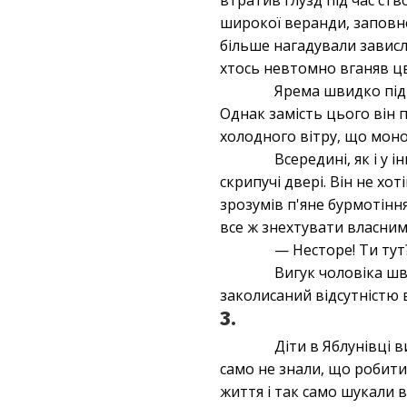
втратив глузд під час ст
широкої веранди, заповне
більше нагадували завислі
хтось невтомно вганяв цв
Ярема швидко під
Однак замість цього він 
холодного вітру, що мон
Всередині, як і у 
скрипучі двері. Він не х
зрозумів п'яне бурмотінн
все ж знехтувати власним
— Несторе! Ти тут
Вигук чоловіка шв
заколисаний відсутністю в
3.
Діти в Яблунівці в
само не знали, що робити
життя і так само шукали в