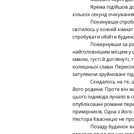
Ярема підійшов до
кількох секунд очікування
Покинувши спроби 
світилось у кожній кімна
спробувати обійти будино
Повернувши за ріг
найголовнішим місцем у с
хмелю, густі й доглянуті,
колишньої слави. Пересох
затуляючи зруйновані під
Скидалось на те, 
його родини. Проте він 
цього індивіда лунало в 
опубліковані романи пер
примірників. Одна з його 
Нестора Квасницю не про
Позаду будинок ви