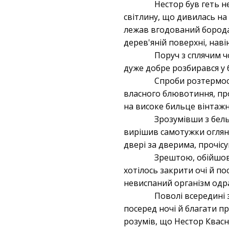
Нестор був геть н
світлину, що дивилась на
лежав вгодований бородан
дерев'яній поверхні, наві
Поруч з сплячим ч
дуже добре розбирався у 
Спроби розтермос
власного блювотиння, про
на високе бильце вінтажно
Зрозумівши з бель
вирішив самотужки огляну
двері за дверима, прочі
Зрештою, обійшов
хотілось закрити очі й по
невиспаний організм одра
Поволі всередині 
посеред ночі й благати пр
розумів, що Нестор Квасни