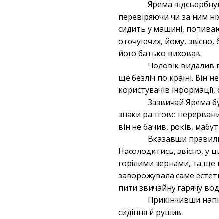
Ярема відсьорбнув
перевіряючи чи за ним ніх
сидить у машині, попиваю
оточуючих, йому, звісно,
його батько виховав.
Чоловік видалив в
ще безліч по країні. Він н
користувачів інформації,
Зазвичай Ярема бу
знаки раптово перерваний
він не бачив, років, мабут
Вказавши правильн
Насолодитись, звісно, у 
горілими зернами, та ще 
заворожувала саме естети
пити звичайну гарячу воду
Прикінчивши напій
сидіння й рушив.