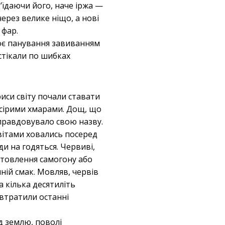
ʼїдаючи його, наче іржа —
через велике ніщо, а нові
 фар.
воє панування завиванням
стікали по шибках
риси світу почали ставати
а сірими хмарами. Дощ, що
иправдовувало свою назву.
вітами ховались посеред
ди на годяться. Червиві,
готовлення самогону або
ній смак. Мовляв, червів
 кілька десятиліть
 втратили останні
д землю, поволі