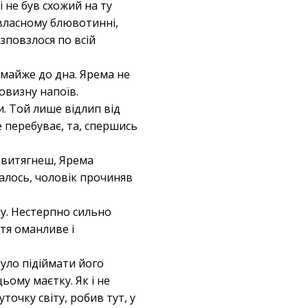
і не був схожий на ту
 власному блювотинні,
зповзлося по всій
і майже до дна. Ярема не
овизну напоїв.
. Той лише відлип від
 перебуває, та, спершись
е витягнеш, Ярема
алось, чоловік прочиняв
у. Нестерпно сильно
ття оманливе і
було підіймати його
ьому маєтку. Як і не
точку світу, робив тут, у