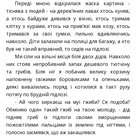
Переді мною відкрилася жаска картина -
тіснява з людей - на дерев’яних лавах хтось куняв,
а хтось байдуже дивився у вікно, хтось тримав
клітку з курами, хтось на прив’язі мав козу, хтось
тримався за свої сумки, пильно вдивляючись
навколо. Діти залазили на полиці для багажу, а хто
був не такий вправний, то сидів на підлозі.
Ми сіли на вільні місця біля двох дідів. Навколо
них стояв непробивний запах дешевого тютюну
та грибів. Біля ніг я побачив велику корзину
наповнену свіжими боровиками та опеньками,
деякі вивалились поряд і котилися в такт руху
потягу по брудній підлозі.
- Ай чого зиркаєш на муї гжиби? Ся подоба?
Обміняю один такий гжиб на твою молоду, - дід
підняв гриб із підлоги своїми зморщеними
пожовтілими пальцами із землею під нігтями, і
голосно засміявся, що аж закашлявся.