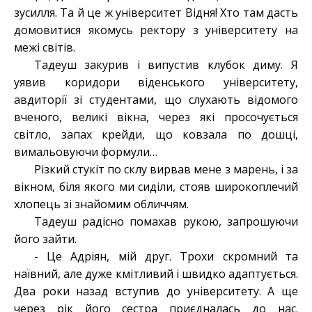
зусилля. Та й це ж університет Відня! Хто там дасть
домовитися якомусь ректору з університету на
межі світів.
Тадеуш закурив і випустив клубок диму. Я
уявив коридори віденського університету,
авдиторії зі студентами, що слухають відомого
вченого, великі вікна, через які просочується
світло, запах крейди, що ковзала по дошці,
вимальовуючи формули…
Різкий стукіт по склу вирвав мене з марень, і за
вікном, біля якого ми сиділи, стояв широкоплечий
хлопець зі знайомим обличчям.
Тадеуш радісно помахав рукою, запрошуючи
його зайти.
- Це Адріян, мій друг. Трохи скромний та
наївний, але дуже кмітливий і швидко адаптується.
Два роки назад вступив до університету. А ще
через рік його сестра приєдналась до нас.