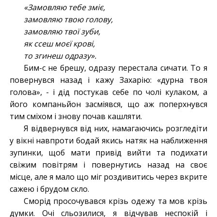
«Замовляю тебе зміє,
замовляю твою голову,
замовляю твої зуби,
як ссеш моєї крові,
то згинеш одразу».
Бим-с не брешу, одразу перестала сичати. То я
повернувся назад і кажу Захарію: «дурна твоя
голова», - і дід постукав себе по чолі кулаком, а
його компаньйон засміявся, що аж поперхнувся
тим сміхом і знову почав кашляти.
Я відвернувся від них, намагаючись розгледіти
у вікні навпроти бодай якись натяк на наближення
зупинки, щоб мати привід вийти та подихати
свіжим повітрям і повернутись назад на своє
місце, але я мало що міг роздивитись через вкрите
сажею і брудом скло.
Сморід просочувався крізь одежу та мов крізь
думки. Очі сльозилися, я відчував неспокій і