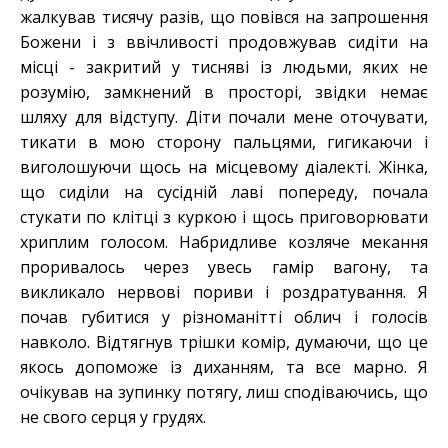
жалкував тисячу разів, що повівся на запрошення
Божени і з ввічливості продовжував сидіти на
місці - закритий у тисняві із людьми, яких не
розумію, замкнений в просторі, звідки немає
шляху для відступу. Діти почали мене оточувати,
тикати в мою сторону пальцями, гигикаючи і
виголошуючи щось на місцевому діалекті. Жінка,
що сиділи на сусідній лаві попереду, почала
стукати по клітці з куркою і щось приговорювати
хриплим голосом. Набридливе козляче мекання
проривалось через увесь гамір вагону, та
викликало нервові пориви і роздратування. Я
почав губитися у різноманітті облич і голосів
навколо. Відтягнув трішки комір, думаючи, що це
якось допоможе із диханням, та все марно. Я
очікував на зупинку потягу, лиш сподіваючись, що
не свого серця у грудях.