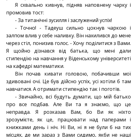
Я схвально кивнув, підняв наповнену чарку і
промовив тост:
- За титанічні зусилля і заслужений успіх!
- Точно! - Тадеуш сильно цокнув чаркою і
залпом влив у себе наливку. Він нахилився до мене
через стіл, понизив голос. - Хочу поділитися з Вами.
Я щойно дізнався від батька, що мені дали
стипендію на навчання у Віденському університеті
на кафедрі математики.
Він почав кивати головою, побачивши мої
здивовані очі. Це був дійсно успіх, усі хотіли б там
навчатися. А отримати стипендію так і поготів.
- Звичайно, всі будуть думати, що мій батько
про все подбав. Але Ви та я знаємо, що це
неправда. Я розказав Вам, бо Ви як ніхто
зрозумієте, як це, працювати над паперами і
книжками день і ніч. Ні Ви, ні я не були б на тих
місцях, де ми зараз з Вами сидимо, якби не наші