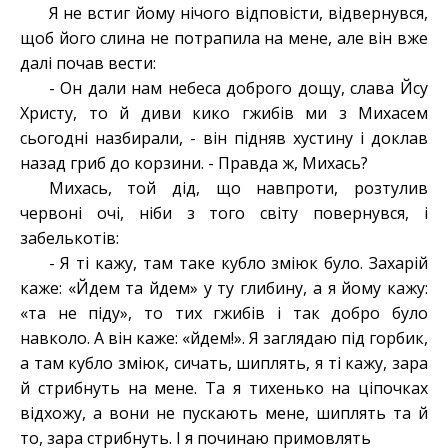
Я не встиг йому нічого відповісти, відвернувся,
щоб його слина не потрапила на мене, але він вже
далі почав вести:
- Он дали нам небеса доброго дощу, слава Йсу
Христу, то й диви кико гжибів ми з Михасем
сьогодні назбирали, - він підняв хустину і доклав
назад гриб до корзини. - Правда ж, Михась?
Михась, той дід, що навпроти, розтулив
червоні очі, ніби з того світу повернувся, і
забелькотів:
- Я ті кажу, там таке кубло зміюк було. Захарій
каже: «Йдем та йдем» у ту глибину, а я йому кажу:
«та не піду», то тих гжибів і так добро було
навколо. А він каже: «йдем!». Я заглядаю під горбик,
а там кубло зміюк, сичать, шиплять, я ті кажу, зара
й стрибнуть на мене. Та я тихенько на ціпочках
відхожу, а вони не пускають мене, шиплять та й
то, зара стрибнуть. І я починаю примовлять