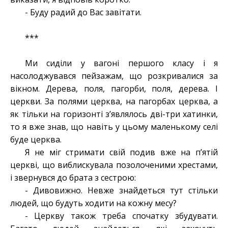
- Буду радий до Вас завітати.
***
Ми сиділи у вагоні першого класу і я
насолоджувався пейзажам, що розкривалися за
вікном. Дерева, поля, пагорби, поля, дерева. І
церкви. За полями церква, на пагорбах церква, а
як тільки на горизонті з’являлось дві-три хатинки,
то я вже знав, що навіть у цьому маленькому селі
буде церква.
Я не міг стримати свій подив вже на п’ятій
церкві, що виблискувала позолоченими хрестами,
і звернувся до брата з сестрою:
- Дивовижно. Невже знайдеться тут стільки
людей, що будуть ходити на кожну месу?
- Церкву також треба спочатку збудувати.