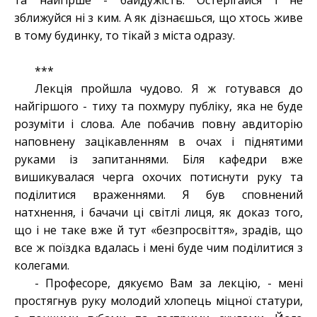
та найгірше - байдужість. Остерігайся і не
зближуйся ні з ким. А як дізнаєшься, що хтось живе
в тому будинку, то тікай з міста одразу.
***
Лекція пройшла чудово. Я ж готувався до
найгіршого - тиху та похмуру публіку, яка не буде
розуміти і слова. Але побачив повну авдиторію
наповнену зацікавленням в очах і піднятими
руками із запитаннями. Біля кафедри вже
вишикувалася черга охочих потиснути руку та
поділитися враженнями. Я був сповнений
натхнення, і бачачи ці світлі лиця, як доказ того,
що і не таке вже й тут «безпросвіття», зрадів, що
все ж поїздка вдалась і мені буде чим поділитися з
колегами.
- Професоре, дякуємо Вам за лекцію, - мені
простягнув руку молодий хлопець міцної статури,