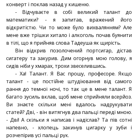
конверт і поклав назад у кишеню.
- Відчуваєте в собі великий талант до
математики? - я запитав, вражений його
відкритістю. Чи то може було вихвалянням? Але
мене вже трішки хитало і алкоголь почав буянити
в тілі, що я прийняв слова Тадеуша як щирість.
Він відкрив позолочений портсигар, дістав
сигатеру та закурив. Дим огорнув мою голову, я
сидів ніби у хмарах, трохи звеселившись.
- Ха! Талант. Я Вас прошу, професоре. Якщо
талант - це постійне штудіювання від самого
рання до темної ночі, то так це в мене талант. Я
багато зусиль вклав, щоб мене сприйняли всерйоз.
Ви знаєте скільки мені вдалось надрукувати
статей? Дві, - він витягнув два пальці переді мною.
- Дві! А скільки я написав і надіслав? Та пів сотні
напевно, - хлопець закинув цигарку у зуби і
розчепірив усі пальці рук.