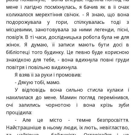
мене і лагідно посміхнулась, я бачив як в її очах
колихалося мерехтіння свічок. - Я знаю, що вона
подорожувала у гори, спілкувалась тоді з
місцевими, занотовувала за ними легенди, пісні,
повір’я. В ті часи, дослідницька робота була не для
жінок. Я думаю, її записи мають бути досі в
бібліотеці того будинку. Це певно буде корисною
знахідкою для тебе, - вона вдихнула повні груди
повітря і повільно видихнула.
Я взяв її за руки і промовив:
- Дякую тобі, мамо.
У відповідь вона сильно стисла кулаки і
нахилилася до мене. Мамин погляд перемінився,
очі залились чорнотою і вона крізь зуби
процідила:
- Але це місто - темне безпросвіття.
Найстрашніше в ньому люди, їх лють, невігластво,