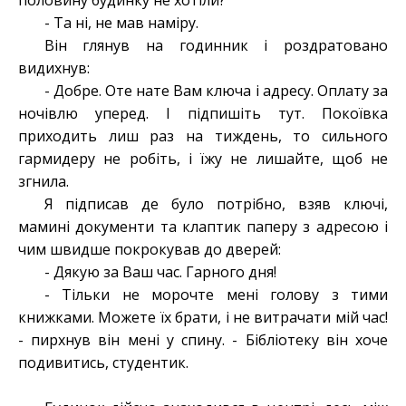
половину будинку не хотіли?
- Та ні, не мав наміру.
Він глянув на годинник і роздратовано
видихнув:
- Добре. Оте нате Вам ключа і адресу. Оплату за
ночівлю уперед. І підпишіть тут. Покоївка
приходить лиш раз на тиждень, то сильного
гармидеру не робіть, і їжу не лишайте, щоб не
згнила.
Я підписав де було потрібно, взяв ключі,
мамині документи та клаптик паперу з адресою і
чим швидше покрокував до дверей:
- Дякую за Ваш час. Гарного дня!
- Тільки не морочте мені голову з тими
книжками. Можете їх брати, і не витрачати мій час!
- пирхнув він мені у спину. - Бібліотеку він хоче
подивитись, студентик.