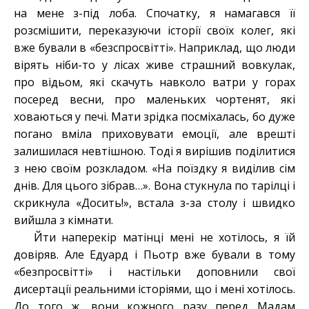
на мене з-під лоба. Спочатку, я намагався її
розсмішити, переказуючи історії своїх колег, які
вже бували в «безспросвітті». Наприклад, що люди
вірять ніби-то у лісах живе страшний вовкулак,
про відьом, які скачуть навколо ватри у горах
посеред весни, про маленьких чортенят, які
ховаються у печі. Мати зрідка посміхалась, бо дуже
погано вміла приховувати емоції, але врешті
залишилася невтішною. Тоді я вирішив поділитися
з нею своїм розкладом. «На поїздку я виділив сім
днів. Для цього зібрав…». Вона стукнула по тарілці і
скрикнула «Досить!», встала з-за столу і швидко
вийшла з кімнати.
Йти наперекір матінці мені не хотілось, я їй
довіряв. Але Едуард і Пьотр вже бували в тому
«безпросвітті» і настільки доповнили свої
дисертації реальними історіями, що і мені хотілось.
До того ж, вони кожного разу перед Мадам