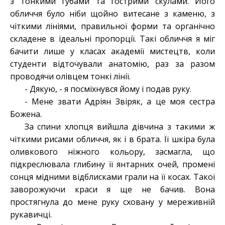
з тонкими губами та гострими скулами. Його
обличчя було ніби щойно витесане з каменю, з
чіткими лініями, правильної форми та органічно
складене в ідеальні пропорції. Такі обличчя я міг
бачити лише у класах академії мистецтв, коли
студенти відточували анатомію, раз за разом
проводячи олівцем тонкі лінії.
- Дякую, - я посміхнувся йому і подав руку.
- Мене звати Адріян Звіряк, а це моя сестра
Божена.
За спини хлопця вийшла дівчина з такими ж
чіткими рисами обличчя, як і в брата. Її шкіра була
оливкового ніжного кольору, засмагла, що
підкреслювала глибину її янтарних очей, промені
сонця мідними відблисками грали на її косах. Такої
заворожуючи краси я ще не бачив. Вона
простягнула до мене руку сховану у мереживній
рукавичці.