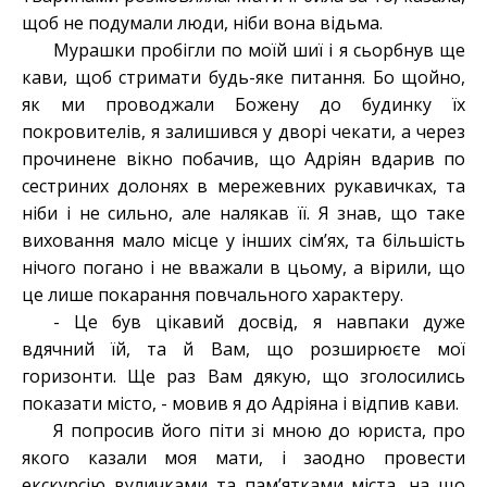
щоб не подумали люди, ніби вона відьма.
Мурашки пробігли по моїй шиї і я сьорбнув ще
кави, щоб стримати будь-яке питання. Бо щойно,
як ми проводжали Божену до будинку їх
покровителів, я залишився у дворі чекати, а через
прочинене вікно побачив, що Адріян вдарив по
сестриних долонях в мережевних рукавичках, та
ніби і не сильно, але налякав її. Я знав, що таке
виховання мало місце у інших сім’ях, та більшість
нічого погано і не вважали в цьому, а вірили, що
це лише покарання повчального характеру.
- Це був цікавий досвід, я навпаки дуже
вдячний їй, та й Вам, що розширюєте мої
горизонти. Ще раз Вам дякую, що зголосились
показати місто, - мовив я до Адріяна і відпив кави.
Я попросив його піти зі мною до юриста, про
якого казали моя мати, і заодно провести
екскурсію вуличками та пам’ятками міста, на що