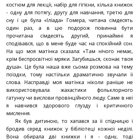
костюм для лекції, набір для гігієни, кілька книжок
- одну для потягу, другу для навчання, третю для
сну і це була «Іліада» Гомера, читана сімдесять
один раз, а в цю подорож повинна бути
прочитана сімдесять другий, принаймні я
сподівався, що в мене буде час на спокійний сон.
На що моя матінка сказала: «Там нічого немає,
крім беспросвітної мряки. Загубишься, сконає твоя
душа». Це була наша вже сьома розмова на тему
поїздки, тому настільки драматично звучали її
слова. Насправді моя матінка ніколи раніше не
використовувала жахастики фольклорного
гатунку чи вислови провінційного люду. Саме в неї
я навчився здорового глузду і критичного
мислення.
Як був дитиною, то хапався за її спідницю і
бродив серед книжок у бібліотеці кожної неділі.
Вона обирала дві книжки і я - одну, тоді