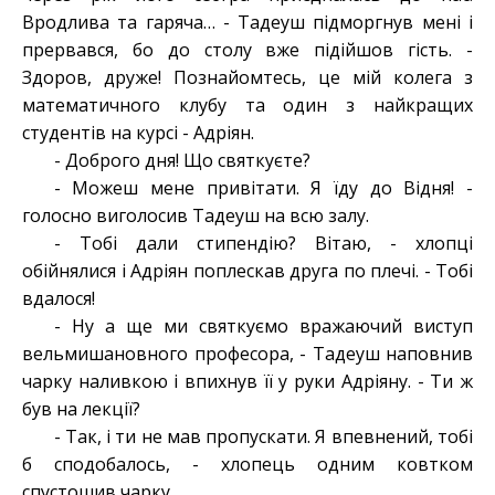
Вродлива та гаряча… - Тадеуш підморгнув мені і
прервався, бо до столу вже підійшов гість. -
Здоров, друже! Познайомтесь, це мій колега з
математичного клубу та один з найкращих
студентів на курсі - Адріян.
- Доброго дня! Що святкуєте?
- Можеш мене привітати. Я їду до Відня! -
голосно виголосив Тадеуш на всю залу.
- Тобі дали стипендію? Вітаю, - хлопці
обійнялися і Адріян поплескав друга по плечі. - Тобі
вдалося!
- Ну а ще ми святкуємо вражаючий виступ
вельмишановного професора, - Тадеуш наповнив
чарку наливкою і впихнув її у руки Адріяну. - Ти ж
був на лекції?
- Так, і ти не мав пропускати. Я впевнений, тобі
б сподобалось, - хлопець одним ковтком
спустошив чарку.