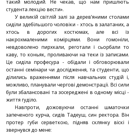
такий молодий. Не чекав, що нам пришлють
студента лекцію вести».
У великій світлій залі за дерев’яними столами
сиділи здебільшого чоловіки - хтось в залатаних, а
хтось в дорогих костюмах, але всі із
накрохмаленими комірцями. Вони гомоніли,
невдоволено пирхкали, реготали і сьорбали то
каву, то коньяк, проливаючи на теки із записами.
Це сиділа професура - обідали і обговорювали
останні семінари чи дослідження, та студенти, що
ділились враженнями після навчальних студій і,
можливо, планували чергові демонстрації. Всі сили
були збалансовані та зосереджені в одному місці -
життя гуділо.
Навпроти, дожовуючи останні шматочки
запеченого курча, сидів Тадеуш, син ректора. Він
протер губи серветкою, підняв склянку віскі і
звернувся до мене: