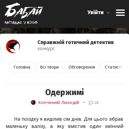
Увійти
Заглядає у вiкно
Справжній готичний детектив
конкурс
Головна
Всі твори
Обговорення
Статистика
Одержимі
Копчений Лиходій
•
28
На поїздку я виділив сім днів. Для цього зібрав
маленьку валізу, в яку вмістив один змінний