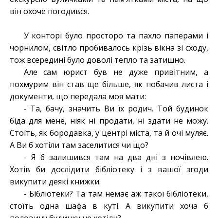
він охоче погодився.
У конторі було просторо та пахло паперами і
чорнилом, світло пробивалось крізь вікна зі сходу,
тож всередині було доволі тепло та затишно.
Але сам юрист був не дуже привітним, а
похмурим він став ще більше, як побачив листа і
документи, що передала моя мати:
- Та, бачу, значить Ви їх родич. Той будинок
біда для мене, ніяк ні продати, ні здати не можу.
Стоїть, як бородавка, у центрі міста, та й очі муляє.
А Ви б хотіли там заселитися чи що?
- Я б залишився там на два дні з ночівлею.
Хотів би дослідити бібліотеку і з вашої згоди
викупити деякі книжки.
- Бібліотеки? Та там немає аж такої бібліотеки,
стоїть одна шафа в куті. А викупити хоча б