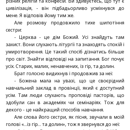
різних релігій та конфесій. Ви здивуєтесь, що тут є
цивілізація, - він підбадьорливо усміхнувся до
мене. Я відповів йому тим же.
Але розмову продовжило тихе шипотіння
сестри:
- Церква - це дім Божий. Усі знайдуть там
захист. Вони слухають літургії та знаходять спокій і
умиротворення. Це такий спосіб дізнатись більше
про світ. Знайти відповіді на запитання. Бог почує
усіх. Старих, малих, ненавчених, із гір, та долин.
Брат голосно видихнув і продовжив за неї:
- Божена мала на увазі, що це своєрідний
навчальний заклад в провінції, який є доступний
усім. Там люди слухають проповіді пасторів, що
здобули сан в академіях чи семінаріях. Тож для
декого - це найкращий способів навчання.
Але слова його сестри, як пісня, звучали в моїй
голові «…із гір… та долин», тож я звернувся до неї: