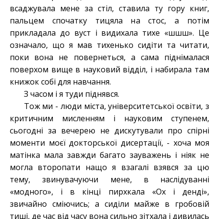
всаджувала мене за стіл, ставила ту гору книг,
пальцем спочатку тицяла на стос, а потім
прикладала до вуст і видихала тихе «шшш». Це
означало, що я мав тихенько сидіти та читати,
поки вона не повернеться, а сама піднімалася
поверхом вище в науковий відділ, і набирала там
книжок собі для навчання.
З часом і я туди піднявся.
Тож ми - люди міста, університетської освіти, з
критичним мисленням і науковим ступенем,
сьогодні за вечерею не дискутували про спірні
моменти моєї докторської дисертації, - хоча моя
матінка мала завжди багато зауважень і ніяк не
могла второпати нащо я взагалі взявся за цю
тему, звинувачуючи мене, в наслідуванні
«модного», і в кінці пирхкала «Ох і денді»,
звичайно сміючись; а сиділи майже в гробовій
тиші, де час від часу вона сильно зітхала і дивилась