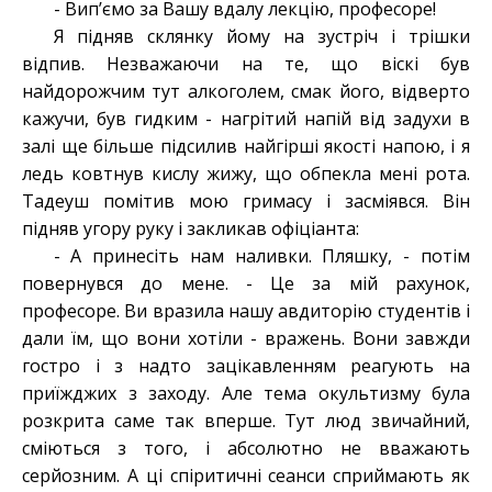
- Вип’ємо за Вашу вдалу лекцію, професоре!
Я підняв склянку йому на зустріч і трішки
відпив. Незважаючи на те, що віскі був
найдорожчим тут алкоголем, смак його, відверто
кажучи, був гидким - нагрітий напій від задухи в
залі ще більше підсилив найгірші якості напою, і я
ледь ковтнув кислу жижу, що обпекла мені рота.
Тадеуш помітив мою гримасу і засміявся. Він
підняв угору руку і закликав офіціанта:
- А принесіть нам наливки. Пляшку, - потім
повернувся до мене. - Це за мій рахунок,
професоре. Ви вразила нашу авдиторію студентів і
дали їм, що вони хотіли - вражень. Вони завжди
гостро і з надто зацікавленням реагують на
приїжджих з заходу. Але тема окультизму була
розкрита саме так вперше. Тут люд звичайний,
сміються з того, і абсолютно не вважають
серйозним. А ці спіритичні сеанси сприймають як