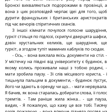
Бронскі вихваляються подорожами в провінції, а
вона з цих розповідей черпає ідеї для того, щоб
дурити французьких і британських аристократів
під час вечорів спіритичних сеансів.
З іншої кімнати почулося голосне шарудіння,
гуркіт стільця по підлозі, скрипучі дверцята шафки,
дзвін хрустальних келихів, ще шарудіння, ще
гуркіт, а згодом тупіт маминих каблуків по сходах.
- Ось, - вона виклала якісь документи на стіл. -
У містечку на півдні від університету є будинок, в
якому колись проживали наші з тобою родичі, -
мати зробила паузу. - Зі слів місцевого юриста, - і
тицьнула пальцем в документи, - будинок пустує,
його чи здають в оренду чи що… - мати нервувала.
Я бачив, як вона старалась добирати слова, її голос
тремтів. - Там раніше жила жінка… - ще пауза,
видих, - Я пожалкую, що кажу це все тобі. Тисячу
разів пожалкую, - вона вперше підняла погляд на