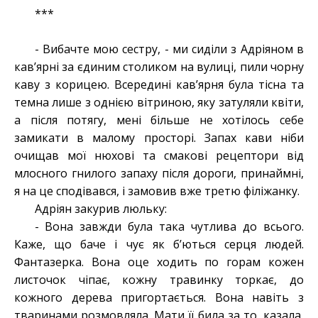
***
- Вибачте мою сестру, - ми сиділи з Адріяном в
кав’ярні за єдиним столиком на вулиці, пили чорну
каву з корицею. Всередині кав’ярня була тісна та
темна лише з однією вітриною, яку затуляли квіти,
а після потягу, мені більше не хотілось себе
замикати в малому просторі. Запах кави ніби
очищав мої нюхові та смакові рецептори від
млосного гнилого запаху після дороги, принаймні,
я на це сподівався, і замовив вже третю філіжанку.
Адріян закурив люльку:
- Вона завжди була така чутлива до всього.
Каже, що баче і чує як б’ються серця людей.
Фантазерка. Вона оце ходить по горам кожен
листочок чіпає, кожну травинку торкає, до
кожного дерева пригортається. Вона навіть з
тваринами розмовляла. Мати її била за то, казала,