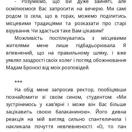
- Розуміємо, що Ви дуже зайняті, але
осмілюємося Вас запросити на вечерю. Ми самі
родом із села, що в горах, можемо поділитись
місцевими традиціями та розказати про старі
вірування. Чи здасться таке Вам цікавим?
Можливість поспілкуватись з місцевими
жителями мене лише підбадьорювала. Я
впевнений, що на правильному шляху, і вже
уявлял заздрості своїх колег і погляд обожнювання
Мадам Бронскі від моїх розповідей.
***
На обід мене запросив ректор, пообіцявши
познайомити зі своїм сином, студентом: «Ми
зустрінемось у кав’ярні і може він Вас більше
зацікавить своєю балаканиною». Його дивна
реакція на мій вигляд сильно спантеличила і
накликала почуття невпевненості: «О, то пан