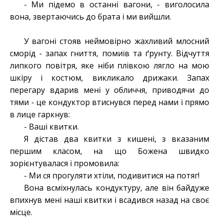
- Ми підемо в останні вагони, - виголосила
вона, звертаючись до брата і ми вийшли.
У вагоні стояв неймовірно жахливий млосний
сморід - запах гниття, помиїв та ґрунту. Відчуття
липкого повітря, яке ніби плівкою лягло на мою
шкіру і костюм, викликало дрижаки. Запах
перегару вдарив мені у обличчя, приводячи до
тями - це кондуктор втиснувся перед нами і прямо
в лице гаркнув:
- Ваші квитки.
Я дістав два квитки з кишені, з вказаним
першим класом, на що Божена швидко
зорієнтувалася і промовила:
- Ми ся прогуляти хтіли, подивитися на потяг!
Вона всміхнулась кондуктуру, але він байдуже
впихнув мені наші квитки і всадився назад на своє
місце.