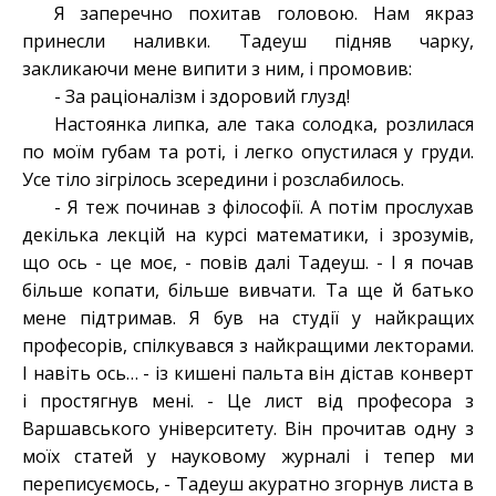
Я заперечно похитав головою. Нам якраз
принесли наливки. Тадеуш підняв чарку,
закликаючи мене випити з ним, і промовив:
- За раціоналізм і здоровий глузд!
Настоянка липка, але така солодка, розлилася
по моїм губам та роті, і легко опустилася у груди.
Усе тіло зігрілось зсередини і розслабилось.
- Я теж починав з філософії. А потім прослухав
декілька лекцій на курсі математики, і зрозумів,
що ось - це моє, - повів далі Тадеуш. - І я почав
більше копати, більше вивчати. Та ще й батько
мене підтримав. Я був на студії у найкращих
професорів, спілкувався з найкращими лекторами.
І навіть ось… - із кишені пальта він дістав конверт
і простягнув мені. - Це лист від професора з
Варшавського університету. Він прочитав одну з
моїх статей у науковому журналі і тепер ми
переписуємось, - Тадеуш акуратно згорнув листа в