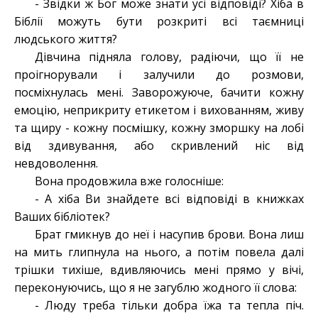
- Звідки ж Бог може знати усі відповіді? Хіба в
Біблії можуть бути розкриті всі таємниці
людського життя?
Дівчина підняла голову, радіючи, що її не
проігнорували і залучили до розмови,
посміхнулась мені. Заворожуюче, бачити кожну
емоцію, неприкриту етикетом і вихованням, живу
та щиру - кожну посмішку, кожну зморшку на лобі
від здивування, або скривлений ніс від
невдоволення.
Вона продовжила вже голосніше:
- А хіба Ви знайдете всі відповіді в книжках
Ваших бібліотек?
Брат гмикнув до неї і насупив брови. Вона лиш
на мить глипнула на нього, а потім повела далі
трішки тихіше, вдивляючись мені прямо у вічі,
переконуючись, що я не загублю жодного її слова:
- Люду треба тільки добра їжа та тепла піч.