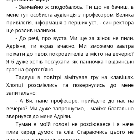
- Звичайно ж сподобалось. Ти що не бачиш, в
мене тут особиста аудієнція з професором. Велика
привілегія, інформація з перших уст, - син ректора
ще розлив наливки.
- До речі, про вуста. Ми ще за жінок не пили.
Адріяне, ти якраз вчасно. Ми зможемо завтра
поїхати до твоїх покровителів в місто на вечерю?
Я б дуже хотів послухати, як панночка Гвідзинські
грає на фортеп’яно.
Тадеуш в повітрі зімітував гру на клавішах.
Хлопці розсміялись та повернулись до мене
запитально:
- А Ви, пане професоре, прийдете до нас на
вечерю? Ми дуже запрошуємо, - майже благально
звернувся до мене Адріян.
Туман в моїй голові не розсіювався і я наче
плив серед думок та слів. Стараючись цього не
виказати, я відповів коротко: