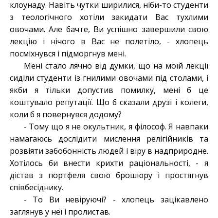
клоунаду. Навіть чутки ширилися, ніби-то студенти
з теологічного хотіли закидати Вас тухлими
овочами. Але бачте, Ви успішно завершили свою
лекцію і нічого в Вас не полетіло, - хлопець
посміхнувся і підморгнув мені.
Мені стало лячно від думки, що на моїй лекції
сиділи студенти із гнилими овочами під столами, і
якби я тільки допустив помилку, мені б це
коштувало репутації. Що б сказали друзі і колеги,
коли б я повернувся додому?
- Тому що я не окультник, я філософ. Я навпаки
намагаюсь дослідити мислення релігійників та
розвіяти забобонність людей і віру в надприродне.
Хотілось би внести крихти раціональності, - я
дістав з портфеля свою брошюру і простягнув
співбесіднику.
- То Ви невіруючі? - хлопець зацікавлено
заглянув у неї і пролистав.