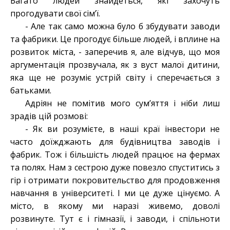
Багато людей знайдеться, які захочуть
прогодувати свої сім’ї.
- Але так само можна було б збудувати заводи
та фабрики. Це прогодує більше людей, і вплине на
розвиток міста, - заперечив я, але відчув, що моя
аргументація прозвучала, як з вуст малої дитини,
яка ще не розуміє устрій світу і сперечається з
батьками.
Адріян не помітив мого сум’яття і ніби лиш
зрадів цій розмові:
- Як ви розумієте, в наші краї інвестори не
часто доїжджають для будівництва заводів і
фабрик. Тож і більшість людей працює на фермах
та полях. Нам з сестрою дуже повезло спуститись з
гір і отримати покровительство для продовження
навчання в університеті. І ми це дуже цінуємо. А
місто, в якому ми наразі живемо, доволі
розвинуте. Тут є і гімназії, і заводи, і спільноти