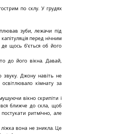
острим по склу. У грудях
іплював зуби, лежачи під
 капітуляція перед нічним
 де щось б’ється об його
то до його вікна. Давай,
о звуку. Джону навіть не
 освітлювало кімнату за
змушуючи вікно скрипіти і
ився ближче до скла, щоб
 постукати ритмічно, але
 ліжка вона не зникла. Це