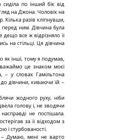
о сиділа по інший бік від
гляд на Джона. Чоловік на
р. Кілька разів кліпнувши,
 перед ним. Дівчина була
е дещо все ж відрізняло її
сь на стільці. Ця дівчина
о як інші, тому я подумав,
Вважаймо це знаком моєї
, – у словах Гамільтона
 до дівчини, киваючи їй: –
блячи жодного руху, ніби
вела голову і, не зводячи
насправді не поспішала.
стерігав за її відходом з
ю і стурбованості.
. – Думаю, мені не варто