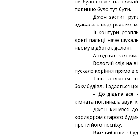
не було схоже на звичай
повинно було тут бути.
Джон застиг, рук
здавалась недоречним, ма
Її контури розпл
довгі пальці наче шукал
ньому відбиток долоні.
А тоді все закінчи
Вологий слід на в
пускало коріння прямо в с
Тінь за вікном з
боку будівлі. І здається 
– До дідька все,
кімната поглинала звук, 
Джон кинувся до 
коридором старого будинк
проти його поспіху.
Вже вибігши з буд