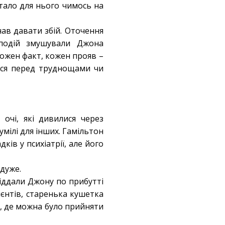
тало для нього чимось на
ав давати збій. Оточення
г подій змушували Джона
 кожен факт, кожен прояв –
тися перед труднощами чи
 очі, які дивилися через
умілі для інших. Гамільтон
ів у психіатрії, але його
 дуже.
віддали Джону по прибутті
єнтів, старенька кушетка
ця, де можна було прийняти