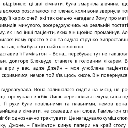
 відрізняло ці дві кімнати, була змарніла дівчина, щ
не волосся розсипалося по плечах, коли вона звернула по
яду її карих очей, які так сильно нагадали йому про маті
привидів минулого, зосереджуючись на реальній постаті
у, як і всі інші пацієнти, яких він щойно промайнув. Ал
вилася йому просто в очі та сиділа струнко випроставши
ла так, ніби була тут найголовнішою.
дставив її Гамільтон. – Вона… перебуває тут не так довг
ви, докторе Блеквуде, станете її головним лікарем. 
та віри у вас, адже Джейн – моя улюблена пацієнтка
 скривилися, немов той з’їв щось кисле. Він повернувся
відреагувала. Вона залишалася сидіти на місці, не ро
о пролунало в її бік. Лише через кілька секунд вона під
а. Її рухи були повільними та плавними, немов вона 
вийшла з кімнати, не сказавши ані слова. Гамільтон спо
іг би однозначно трактувати. Це нагадувало суміш споко
ртку, Джоне, – Гамільтон кинув папери на край столу