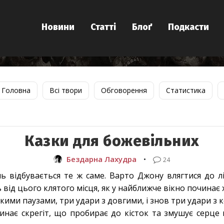
Новини
Статті
Блоґ
Подкасти
Головна
Всі твори
Обговорення
Статистика
Казки для божевільних
Бездарна Лахудра
•
24
ь відбувається те ж саме. Варто Джону влягтися до 
від цього клятого місця, як у найближче вікно починає 
кими паузами, три удари з довгими, і знов три удари з
линає скрегіт, що пробирає до кісток та змушує серце