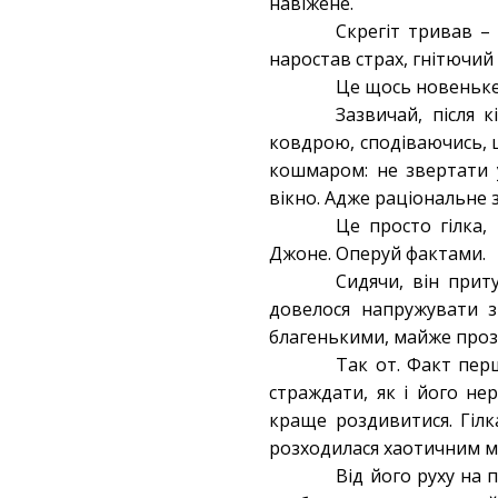
навіжене.
Скрегіт тривав –
наростав страх, гнітючий 
Це щось новеньке
Зазвичай, після 
ковдрою, сподіваючись, щ
кошмаром: не звертати у
вікно. Адже раціональне 
Це просто гілка,
Джоне. Оперуй фактами.
Сидячи, він прит
довелося напружувати з
благенькими, майже проз
Так от. Факт перш
страждати, як і його не
краще роздивитися. Гілк
розходилася хаотичним м
Від його руху на 