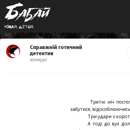
Ховай дiтей
Справжній готичний
детектив
конкурс
Третю ніч поспіл
забутися, відособлюючись 
Три удари з корот
А тоді до вух до