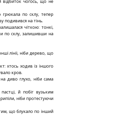
й відбиток чогось, що не
о грюкала по склу, тепер
у подивився на тінь.
алишалася чіткою: тонкі,
ли по склу, залишивши на
ші лінії, ніби дерево, що
т: хтось ходив із іншого
увало кров.
на диво глухо, ніби сама
пастці, й побіг вузьким
крипіли, ніби протестуючи
 тим, що блукало по інший