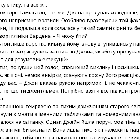
ку етику, та все ж…
докторе Гамільтон, – голос Джона пролунав холодніше, н
його неприємно вразили. Особливо враховуючи той фак
іки, і її подальша доля склалася у такий самий сірий та 
орі клініки Вардена. – Я можу йти?
ьтон лише коротко кивнув йому, знову втупившись у пап
рипом захряснулись за спиною Джона, як збоку пролунал
ет для розумових екзекуцій?
тиг, почувши цей голос, сповнений виклику і насмішки
в, як її очі, немов вивірки, сканують кожну його реакцію
еду вас, – Джон вказав рукою напрямок, і, не чекаючи
о те, що ти джентльмен. Потрібно взяти все під контрол
а.
затишною темрявою та тихим дзижчанням старого світл
инули кімнати з іменними табличками та номерними зн
алося на світанку. Однак Джейн йшла поруч, мов тінь, 
ж він міг би визнати. Вона йшла тихо, як і належить пац
ла важкою, ніби повітря навколо них насичувалося нев