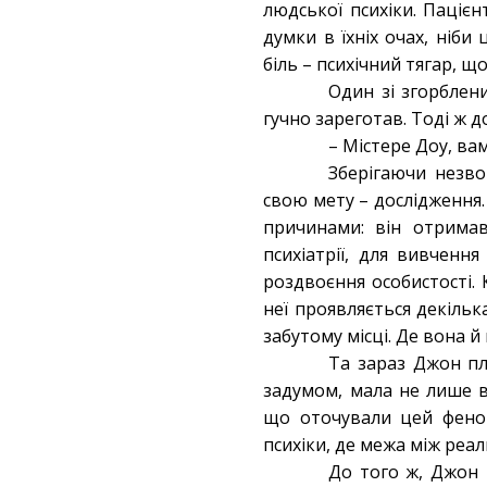
людської психіки. Пацієн
думки в їхніх очах, ніб
біль – психічний тягар, щ
Один зі згорблени
гучно зареготав. Тоді ж д
– Містере Доу, ва
Зберігаючи незв
свою мету – дослідження.
причинами: він отримав
психіатрії, для вивченн
роздвоєння особистості. 
неї проявляється декільк
забутому місці. Де вона й
Та зараз Джон пл
задумом, мала не лише в
що оточували цей феноме
психіки, де межа між реа
До того ж, Джон 