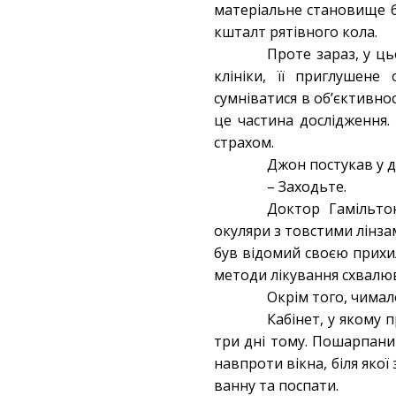
матеріальне становище б
кшталт рятівного кола.
Проте зараз, у ц
клініки, її приглушене
сумніватися в об’єктивнос
це частина дослідження.
страхом.
Джон постукав у д
– Заходьте.
Доктор Гамільтон
окуляри з товстими лінзам
був відомий своєю прихил
методи лікування схвалюв
Окрім того, чимало
Кабінет, у якому 
три дні тому. Пошарпани
навпроти вікна, біля якої
ванну та поспати.