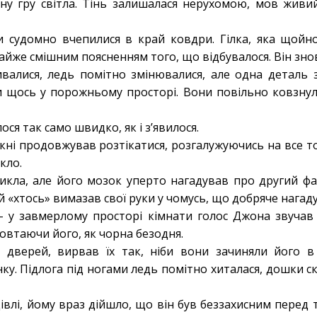
ну гру світла. Тінь залишалася нерухомою, мов живи
и судомно вчепилися в край ковдри. Гілка, яка щойн
йже смішним поясненням того, що відбувалося. Він знов
ивалися, ледь помітно змінювалися, але одна деталь з
и щось у порожньому просторі. Вони повільно ковзну
лося так само швидко, як і з’явилося.
ікні продовжував розтікатися, розгалужуючись на все тон
кло.
никла, але його мозок уперто нагадував про другий фак
цей «хтось» вимазав свої руки у чомусь, що добряче нагад
 – у завмерлому просторі кімнати голос Джона звучав 
ковтаючи його, як чорна безодня.
дверей, вирвав їх так, ніби вони зачиняли його в 
у. Підлога під ногами ледь помітно хиталася, дошки с
івлі, йому враз дійшло, що він був беззахисним перед