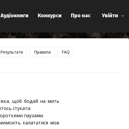
Аудіокниги
Конкурси
Про нас
Увійти
Результати
Правила
FAQ
ліжка, щоб бодай на мить
хтось стукати.
 короткими паузами.
 мимохіть калататися мов