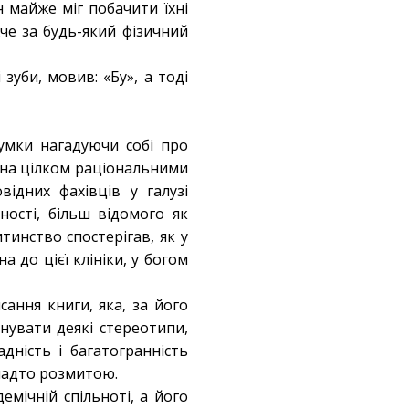
н майже міг побачити їхні
че за будь-який фізичний
зуби, мовив: «Бу», а тоді
умки нагадуючи собі про
кана цілком раціональними
ідних фахівців у галузі
ності, більш відомого як
тинство спостерігав, як у
 до цієї клініки, у богом
ання книги, яка, за його
нувати деякі стереотипи,
дність і багатогранність
 надто розмитою.
мічній спільноті, а його