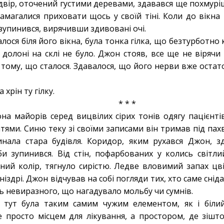
 двір, оточений густими деревами, здавався ще похмуріши
намагалися приховати щось у своїй тіні. Коли до вікн
 зупинився, вирячивши здивовані очі.
лося біля його вікна, була тонка гілка, що безтурботно 
 долоні на склі не було. Джон стояв, все ще не віряч
в тому, що сталося. Здавалося, що його нерви вже оста
 хрін ту гілку.
* * *
а майорів серед вицвілих сірих тонів одягу пацієнтів
тями. Синю теку зі своїми записами він тримав під пах
нала стара будівля. Коридор, яким рухався Джон, з
іби зупинився. Від стін, пофарбованих у колись світли
ий колір, тягнуло сирістю. Ледве вловимий запах цв
іздрі. Джон відчував на собі погляди тих, хто саме снідав
сь невиразного, що нагадувало мольбу чи сумнів.
ь тут була таким самим чужим елементом, як і біли
не просто місцем для лікування, а простором, де зішт