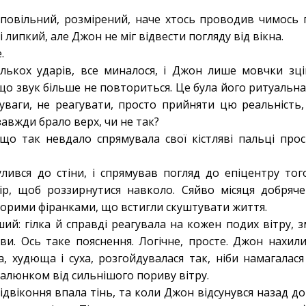
 повільний, розмірений, наче хтось проводив чимось г
і липкий, але Джон не міг відвести погляду від вікна.
.
кількох ударів, все миналося, і Джон лише мовчки зц
о звук більше не повториться. Це була його ритуальна
ваги, не реагувати, просто прийняти цю реальність,
завжди брало верх, чи не так?
 що так невдало спрямувала свої кістляві пальці прос
улився до стіни, і спрямував погляд до епіцентру тог
ір, щоб роззирнутися навколо. Сяйво місяця добряче
орими фіранками, що встигли скуштувати життя.
ий: гілка й справді реагувала на кожен подих вітру, 
рви. Ось таке пояснення. Логічне, просте. Джон нахил
а, худюща і суха, розгойдувалася так, ніби намагалася
алюнком від сильнішого пориву вітру.
підвіконня впала тінь, та коли Джон відсунувся назад до