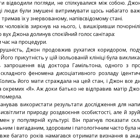
ти відводили погляди, не спілкувалися між собою. Джо
и ці люди були змушені витримувати щось набагато важ
о тримав їх у знервованому, напівсвідомому стані.
х чоловіків зиркнув на нього, і, вишкіривши почорнілі 
о вух Джона долинув спокійний голос санітара:
м час на процедури.
орушність, Джон продовжив рухатися коридором, под
 Його присутність у цій ізольованій клініці була викли
 запрошення від доктора Гамільтона, одного з пров
я складного феномена дисоціативного розладу ідентич
Колись його мати страждала на цей стан, і Джон все ди
а окремих «Я». Аж доки батько не відправив матір Джона
 померла.
анував використати результати дослідження для напис
исвітлити природу роздвоєння особистості, але й зруй
н у популярній культурі. Він прагнув показати скла
льним і вигаданим, здоровим і патологічним часто була
вже багато років намагався отримати визнання в акаде