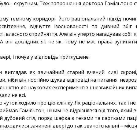
уло… скрутним. Тож запрошення доктора Гамільтона с
ьому темному коридорі, його раціональний підхід почин
 освітлення, відчуття ізольованості та дивний збі
ті власного сприйняття. Але він уперто нагадував собі:
 А він дослідник як не як, тому не має права зупиня
вері, і почув у відповідь приглушене:
 виглядав як звичайний старий вчений: сиві скроні,
и, ніби він постійно шукав відповіді на питання, незроз
ьністю до наукових експериментів і незвичайних випадк
али не всі.
 чуток ходило про цю клініку. Як раціональних, так і не
приймав Гамільтон, нічим не відрізнявся від того, який 
й дубовий стіл, поряд шафка з теками та картками паці
 знаходилися зачинені двері до так званої спальні – міс