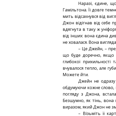
Наразі, єдине, що
Гамільтона. Її довге тем
мить відсахнувся від вигл
Джон відігнав від себе 
вдягнута в таку ж уніформ
від інших: вона єдина ди
не ховалася. Вона вигляда
– Це Джейн, – пре
що буде доречно, якщо 
глибокої прихильності 
вчувалося тепло, але губи
Можете йти.
Джейн не одразу 
обдумуючи кожне слово, щ
погляду з Джона, встал
Безшумно, як тінь, вона 
виразом, який Джон не зм
– Візьміть її ка