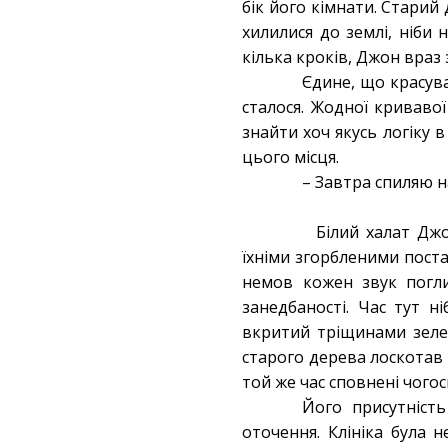
бік його кімнати. Старий
хилилися до землі, ніби 
кілька кроків, Джон враз
Єдине, що красува
сталося. Жодної кривавої
знайти хоч якусь логіку 
цього місця.
– Завтра спиляю на
Білий халат Джон
їхніми згорбленими поста
немов кожен звук погли
занедбаності. Час тут н
вкритий тріщинами зелен
старого дерева лоскотав н
той же час сповнені чого
Його присутніст
оточення. Клініка була 