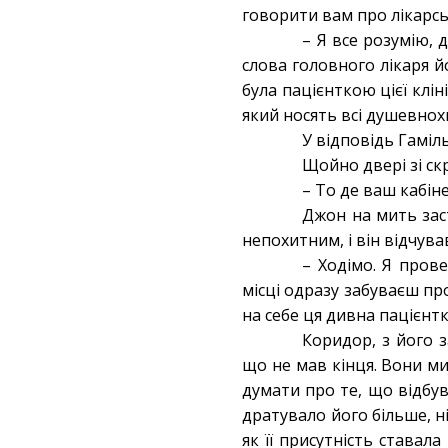
говорити вам про лікарсь
– Я все розумію, 
слова головного лікаря 
була пацієнткою цієї клін
який носять всі душевнохв
У відповідь Гаміл
Щойно двері зі ск
– То де ваш кабін
Джон на мить зас
непохитним, і він відчува
– Ходімо. Я пров
місці одразу забуваєш пр
на себе ця дивна пацієнтк
Коридор, з його 
що не мав кінця. Вони м
думати про те, що відбув
дратувало його більше, ні
як її присутність става