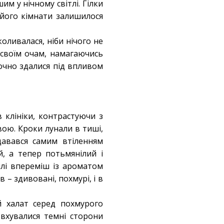
м у нічному світлі. Гілки
а його кімнати залишилося
коливалася, ніби нічого не
и своїм очам, намагаючись
точно здалися під впливом
 клініки, контрастуючи з
вою. Кроки лунали в тиші,
давався самим втіленням
й, а тепер потьмянілий і
ілі впереміш із ароматом
 – здивовані, похмурі, і в
й халат серед похмурого
овхувалися темні сторони