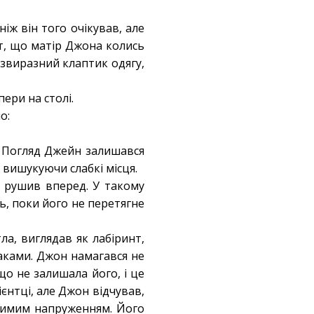
іж він того очікував, але
т, що матір Джона колись
безвиразний клаптик одягу,
ери на столі.
о:
. Погляд Джейн залишався
, вишукуючи слабкі місця.
, рушив вперед. У такому
ь, поки його не перетягне
а, виглядав як лабіринт,
аками. Джон намагався не
що не залишала його, і це
ієнтці, але Джон відчував,
идимим напруженням. Його