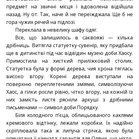
предмет на звичні місця і вдоволена відійшла
назад. Ну от. Так, наче й не переїжджала. Ще б не
гора чужих речей на підлозі.
Переклала в невелику шафу одяг.
Все, що залишилось в саквояжі — кілька
дрібниць. Витягла статуетку-сувенір, яку придбала
ще в дитинстві під час відвідин музею доби Хаосу.
Примостила на хисткий приліжковий столик.
Статуетка була у формі дерева, чия крона тяглась
високо вгору. Корені дерева виступали на
поверхню переплетеними зміями, символізуючи
Хаос, а гілки росли рівно, чітко вгору, на кожній із
них замість листя рясніли аркуші з дрібними
письменами — символ доби Порядку.
Біля холодного п’єца, облицьованого кахлями
кремового відтінку, лежали коробки. Їх надійно
скріплювала така ж липуча стрічка, якою була
опечатана її кімната: гарантія для Оляни, що ніхто,