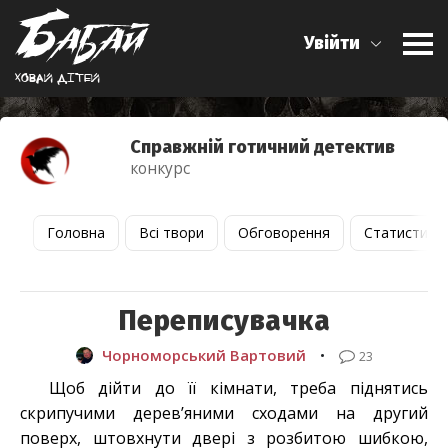
Увійти
Ховай дiтей
Справжній готичний детектив
конкурс
Головна
Всі твори
Обговорення
Статистика
Переписувачка
Чорноморський Вартовий
•
23
Щоб дійти до її кімнати, треба піднятись
скрипучими дерев’яними сходами на другий
поверх, штовхнути двері з розбитою шибкою,