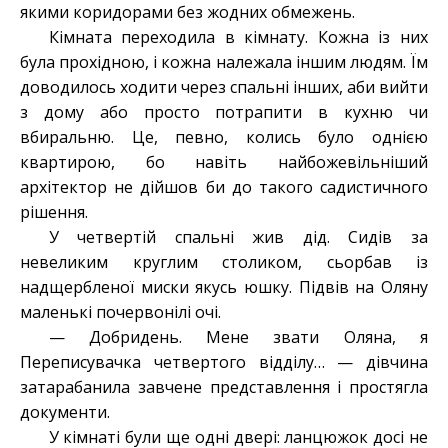
якими коридорами без жодних обмежень.
Кімната переходила в кімнату. Кожна із них
була прохідною, і кожна належала іншим людям. Їм
доводилось ходити через спальні інших, аби вийти
з дому або просто потрапити в кухню чи
вбиральню. Це, певно, колись було однією
квартирою, бо навіть найбожевільніший
архітектор не дійшов би до такого садистичного
рішення.
У четвертій спальні жив дід. Сидів за
невеликим круглим столиком, сьорбав із
надщербленої миски якусь юшку. Підвів на Оляну
маленькі почервонілі очі.
— Добридень. Мене звати Оляна, я
Переписувачка четвертого відділу… — дівчина
затарабанила завчене представлення і простягла
документи.
У кімнаті були ще одні двері: ланцюжок досі не