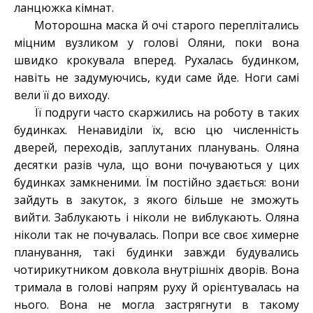
ланцюжка кімнат.
Моторошна маска й очі старого переплітались
міцним вузликом у голові Оляни, поки вона
швидко крокувала вперед. Рухалась будинком,
навіть не задумуючись, куди саме йде. Ноги самі
вели її до виходу.
Її подруги часто скаржились на роботу в таких
будинках. Ненавиділи їх, всю цю численність
дверей, переходів, заплутаних планувань. Оляна
десятки разів чула, що вони почуваються у цих
будинках замкненими. Їм постійно здається: вони
зайдуть в закуток, з якого більше не зможуть
вийти. Заблукають і ніколи не виблукають. Оляна
ніколи так не почувалась. Попри все своє химерне
планування, такі будинки завжди будувались
чотирикутником довкола внутрішніх дворів. Вона
тримала в голові напрям руху й орієнтувалась на
нього. Вона не могла застрягнути в такому