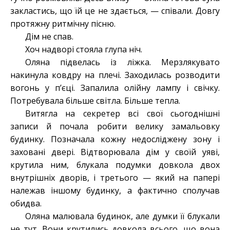
закластись, що їй це не здається, — співали. Довгу
протяжну ритмічну пісню.
Дім не спав.
Хоч надворі стояла глупа ніч.
Оляна підвелась із ліжка. Мерзлякувато
накинула ковдру на плечі. Заходилась розводити
вогонь у п’єці. Запалила олійну лампу і свічку.
Потребувала більше світла. Більше тепла.
Витягла на секретер всі свої сьогоднішні
записи й почала робити велику замальовку
будинку. Позначала кожну недосліджену зону і
заховані двері. Відтворювала дім у своїй уяві,
крутила ним, блукала подумки довкола двох
внутрішніх дворів, і третього — який на папері
належав іншому будинку, а фактично сполучав
обидва.
Оляна малювала будинок, але думки її блукали
не тут. Вони крутились довкола всього, що вона