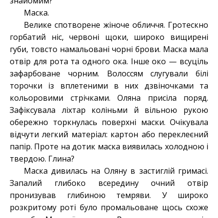
знайомим?
Маска.
Велике спотворене жіноче обличчя. Гротескно
горбатий ніс, червоні щоки, широко вищирені
губи, товсто намальовані чорні брови. Маска мала
отвір для рота та одного ока. Інше око — всуціль
зафарбоване чорним. Волоссям слугували білі
торочки із вплетеними в них дзвіночками та
кольоровими стрічками. Оляна присіла поряд.
Зафіксувала ліхтар коліньми й вільною рукою
обережно торкнулась поверхні маски. Очікувала
відчути легкий матеріал: картон або переклеєний
папір. Проте на дотик маска виявилась холодною і
твердою. Глина?
Маска дивилась на Оляну в застиглій гримасі.
Запалий глибоко всередину очний отвір
пронизував глибиною темряви. У широко
розкритому роті було промальоване щось схоже