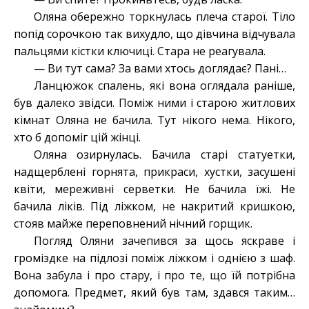
Оляна обережно торкнулась плеча старої. Тіло
попід сорочкою так вихудло, що дівчина відчувала
пальцями кістки ключиці. Стара не реагувала.
— Ви тут сама? За вами хтось доглядає? Пані…
Ланцюжок спалень, які вона оглядала раніше,
був далеко звідси. Поміж ними і старою житлових
кімнат Оляна не бачила. Тут нікого нема. Нікого,
хто б допоміг цій жінці.
Оляна озирнулась. Бачила старі статуетки,
надщерблені горнята, прикраси, хустки, засушені
квіти, мереживні серветки. Не бачила їжі. Не
бачила ліків. Під ліжком, не накритий кришкою,
стояв майже переповнений нічний горщик.
Погляд Оляни зачепився за щось яскраве і
громіздке на підлозі поміж ліжком і однією з шаф.
Вона забула і про стару, і про те, що їй потрібна
допомога. Предмет, який був там, здався таким…