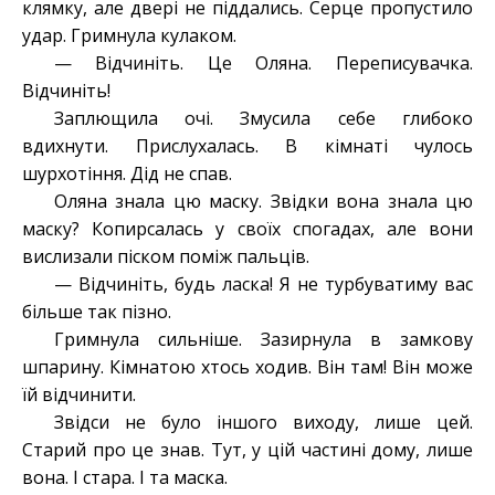
клямку, але двері не піддались. Серце пропустило
удар. Гримнула кулаком.
— Відчиніть. Це Оляна. Переписувачка.
Відчиніть!
Заплющила очі. Змусила себе глибоко
вдихнути. Прислухалась. В кімнаті чулось
шурхотіння. Дід не спав.
Оляна знала цю маску. Звідки вона знала цю
маску? Копирсалась у своїх спогадах, але вони
вислизали піском поміж пальців.
— Відчиніть, будь ласка! Я не турбуватиму вас
більше так пізно.
Гримнула сильніше. Зазирнула в замкову
шпарину. Кімнатою хтось ходив. Він там! Він може
їй відчинити.
Звідси не було іншого виходу, лише цей.
Старий про це знав. Тут, у цій частині дому, лише
вона. І стара. І та маска.