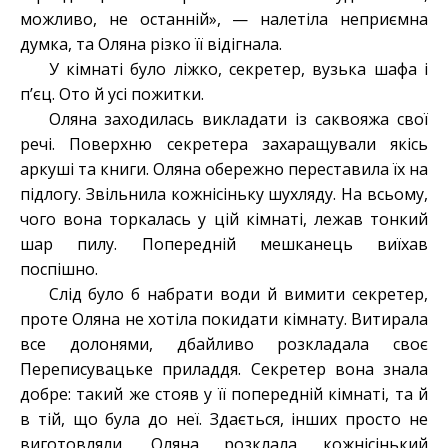
можливо, не останній», — налетіла неприємна
думка, та Оляна різко її відігнала.
У кімнаті було ліжко, секретер, вузька шафа і
п’єц. Ото й усі пожитки.
Оляна заходилась викладати із саквояжа свої
речі. Поверхню секретера захаращували якісь
аркуші та книги. Оляна обережно переставила їх на
підлогу. Звільнила кожнісіньку шухляду. На всьому,
чого вона торкалась у цій кімнаті, лежав тонкий
шар пилу. Попередній мешканець виїхав
поспішно.
Слід було б набрати води й вимити секретер,
проте Оляна не хотіла покидати кімнату. Витирала
все долонями, дбайливо розкладала своє
Переписувацьке приладдя. Секретер вона знала
добре: такий же стояв у її попередній кімнаті, та й
в тій, що була до неї. Здається, інших просто не
виготовляли. Оляна розклала кожнісінький