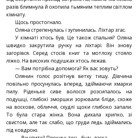
разів блимнула й охопила тьмяним теплим світлом
кімнату.
Щось простогнало.
Оляна стрепенулась і зупинилась. Ліхтар згас.
У кімнаті хтось був. Це також спальня? Оляна
швидко закрутила ручку на ліхтарі. Він знову
загорівся. Серед стосів книг та мотлоху стояло
ліжко. На високих подушках хтось лежав.
— Вам потрібна допомога? Як вас зовуть?
Олянин голос розітнув ветху тишу. Дівчина
повільно просунулась вперед, здіймаючи хмарки
пилу. Ріденьке сиве волосся розсипалось на
подушці, глибокі зморшки зорювали бліде, схоже
на воскове, обличчя, схудлі щоки глибоко запали.
То була стара жінка. Вона дихала хрипко, зі
свистом, але так слабо, що груди ледь здіймались
під ковдрою.
— Ви спите? Прокиньтесь, будь ласка.