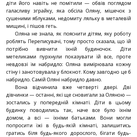
діти його навіть не помітили — обвів поглядом
галасливу зграйку, яка обсіла Оляну, мішечок з
сушеними яблуками, недомиту ляльку в металевій
мищині, і пішов геть.
Оляна не знала, як пояснити дітям, яку роботу
роблять Переписувачі, тому просто сказала, що їй
потрібно вивчити їхній будиночок. Діти
метеликами пурхнули показувати їй все, проте
невдовзі їм набридло: Оляна вимірювала кожну
стіну і занотовувала у блокнот. Кому завгодно це б
набридло. Самій Оляні набридло давно.
Вона відчинила вже четверті двері. Дві
дівчинки — останні, які ще сновигали за Оляною —
зостались у попередній кімнаті. Діти в цьому
будинку поводились так, наче все було їхнім
домом, а всі — їхніми батьками. Вони могли
попросити їжі в будь-якій кімнаті, залишитись
гратись біля будь-якого дорослого, бігати будь-