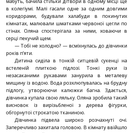
мабуть, бачила стільки дітвори в одному місці ще
в колегіумі. Малі гасали одне за одним довгими
коридорами, будували халабуди в покинутих
кімнатах, малювали шматками червоної цегли по
стінах. Оляна спостерігала за ними, ховаючи в
серці пекучий щем.
— Тобі не холодно? — всміхнулась до дівчинки
років п’яти.
Дитина сиділа в тонкій ситцевій сукенці на
встеленій плиткою підлозі. Тонкі руки із
незасаканими рукавами занурила в металеву
мищину із водою. Вода розхлюпувалась на брудну
підлогу, утворюючи калюжки багна. Здається,
дівчинка купала свою ляльку. Оляна зробила такий
висновок із вирізьбленої з дерева фігурки,
обгорнутої строкатою тканиною.
Дівчинка підвела широко розчахнуті очі.
Заперечливо захитала головою. В кімнату ввійшло