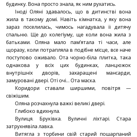
будинку. Вона просто знала, як ним рухатись.
Іноді Оляні здавалось, що в дитинстві вона
жила в такому домі. Навіть кімнатка, у яку вона
зараз поселилась, чимось нагадувала її дитячу
спальню. Ще до колегіуму, ще коли вона жила з
батьками. Оляна мало пам’ятала ті часи, але
щоразу, коли потрапляла в подібне місце, все наче
поступово оживало. Ота чорно-біла плитка, така
однакова у всіх цих будинках, ланцюжок
внутрішніх дворів, захаращені мансарди,
замуровані двері. Оті очі… Ота маска.
Коридори ставали ширшими, повітря —
свіжішим.
Оляна розчахнула важкі великі двері.
Глибоко вдихнула.
Вулиця. Бруківка. Вуличні ліхтарі. Стара
затрухнявіла лавка.
Витягла з торбини свій старий пошарпаний