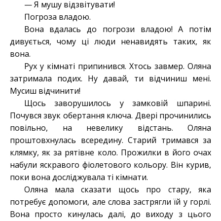
— Я мушу відзвітувати!
Погроза владою.
Вона вдалась до погрози владою! А потім
дивується, чому ці люди ненавидять таких, як
вона.
Рух у кімнаті припинився. Хтось завмер. Оляна
затримала подих. Ну давай, ти відчиниш мені.
Мусиш відчинити!
Щось заворушилось у замковій шпарині.
Почувся звук обертання ключа. Двері прочинились
повільно, на невелику відстань. Оляна
проштовхнулась всередину. Старий тримався за
клямку, як за рятівне коло. Прожилки в його очах
набули яскравого фіолетового кольору. Він курив,
поки вона досліджувала ті кімнати.
Оляна мала сказати щось про стару, яка
потребує допомоги, але слова застрягли їй у горлі.
Вона просто кинулась далі, до виходу з цього