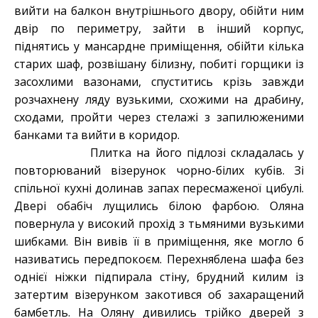
вийти на балкон внутрішнього двору, обійти ним
двір по периметру, зайти в інший корпус,
піднятись у мансардне приміщення, обійти кілька
старих шаф, розвішану білизну, побиті горщики із
засохлими вазонами, спуститись крізь завжди
розчахнену ляду вузькими, схожими на драбину,
сходами, пройти через стелажі з запилюженими
банками та вийти в коридор.
Плитка на його підлозі складалась у
повторюваний візерунок чорно-білих кубів. Зі
спільної кухні долинав запах пересмаженої цибулі.
Двері обабіч лущились білою фарбою. Оляна
повернула у високий прохід з тьмяними вузькими
шибками. Він вивів її в приміщення, яке могло б
називатись передпокоєм. Перехняблена шафа без
однієї ніжки підпирала стіну, брудний килим із
затертим візерунком закотився об захаращений
бамбетль. На Оляну дивились трійко дверей з