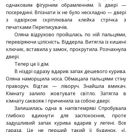
однаковим фігурним обрамленням. Її двері —
посередині. Впізнати їх не було нескладно — двері
з одвірком скріплювала клейка стрічка з
печатками Переписувачів.
Оляна відрухово пройшлась по ній пальцями,
перевіряючи цілісність. Віддерла. Витягла із кишені
ключик, вставила у замок, прокрутила. Розчахнула
двері.
Тепер це її дім.
В ніздрі одразу вдарив запах дешевого курива.
Оляна наморщила носа. Обмацала пальцями стіну
праворуч. Відтак — ліворуч. Знайшла вмикач.
Кімнату залило жовтувате світло. Затягла в
кімнату саквояж і причинила за собою двері.
Залишилась одна в напівтемряві Спробувала
глибоко вдихнути для заспокоєння, проте
задушливий запах курива вдарив у легені. Все
гаразд. Це не перший такий її будинок. «І,