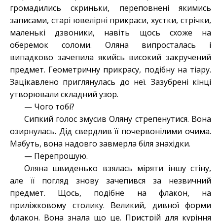
громадились скриньки, переповнені якимись
записами, старі ювелірні прикраси, хустки, стрічки,
маленькі дзвоники, навіть щось схоже на
оберемок соломи. Оляна випросталась і
випадково зачепила якийсь високий закручений
предмет. Геометричну прикрасу, подібну на тіару.
Зацікавлено приглянулась до неї. Зазубрені кінці
утворювали складний узор.
— Чого тобі?
Сипкий голос змусив Оляну стрепенутися. Вона
озирнулась. Дід свердлив її почервонілими очима.
Мабуть, вона надовго завмерла біля знахідки.
— Перепрошую.
Оляна швиденько взялась міряти іншу стіну,
але її погляд знову зачепився за незвичний
предмет. Щось, подібне на флакон, на
приліжковому столику. Великий, дивної форми
флакон. Вона знала що це. Пристрій для куріння