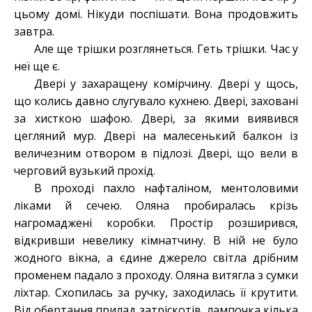
цьому домі. Нікуди поспішати. Вона продовжить
завтра.
Але ще трішки розглянеться. Геть трішки. Час у
неї ще є.
Двері у захаращену комірчину. Двері у щось,
що колись давно слугувало кухнею. Двері, заховані
за хисткою шафою. Двері, за якими виявився
цегляний мур. Двері на малесенький балкон із
величезним отвором в підлозі. Двері, що вели в
черговий вузький прохід.
В проході пахло нафталіном, ментоловими
ліками й сечею. Оляна пробиралась крізь
нагромаджені коробки. Простір розширився,
відкривши невелику кімнатчину. В ній не було
жодного вікна, а єдине джерело світла дрібним
променем падало з проходу. Оляна витягла з сумки
ліхтар. Схопилась за ручку, заходилась її крутити.
Від обертання прилад затріскотів, лампочка кілька