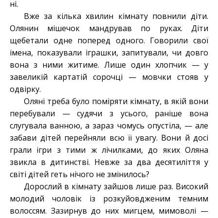
ні.
Вже за кілька хвилин кімнату повнили діти.
Олянин мішечок мандрував по руках. Діти
щебетали одне поперед одного. Говорили свої
імена, показували іграшки, запитували, чи довго
вона з ними житиме. Лише один хлопчик — у
завеликій картатій сорочці — мовчки стояв у
одвірку.
Оляні треба було поміряти кімнату, в якій вони
перебували — судячи з усього, раніше вона
слугувала ванною, а зараз чомусь опустіла, — але
забави дітей перейняли всю її увагу. Вони й досі
грали ігри з тими ж лічилками, до яких Оляна
звикла в дитинстві. Невже за два десятиліття у
світі дітей геть нічого не змінилось?
Дорослий в кімнату зайшов лише раз. Високий
молодий чоловік із розкуйовдженим темним
волоссям. Зазирнув до них мигцем, мимоволі —