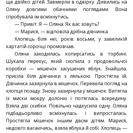
ще двійко дітей. Завмерли в одвірку. Дивились на
Оляну довгими обачними поглядами. Вона
спробувала їм всміхнутись.
— Привіт. Я — Оляна. Як вас зовуть?
— Марися, — відповіла дрібна дівчинка.
Хлопець біля неї, років восьми, у завеликій
картатій сорочці промовчав.
Оляна заходилась копирсатись в торбині.
Шукала перекус, який схопила з продовольчої
коробки — мішечок засушених яблук. Знайшла,
присіла біля дівчинки з лялькою. Простягла їй.
Дівчинка зазирнула в мішечок. Перевела погляд на
хлопця позаду. Знову зазирнула у мішечок. Витягла
із миски мокру долоню і потяглась всередину.
Взяла дві скибки. Повільно надкусила одну. Оляна
підбадьорливо всміхнулась і випросталась.
Простягла мішечок іншим двом дітям. Марися,
недовго вагаючись, взяла яблука й собі. Хлопець —