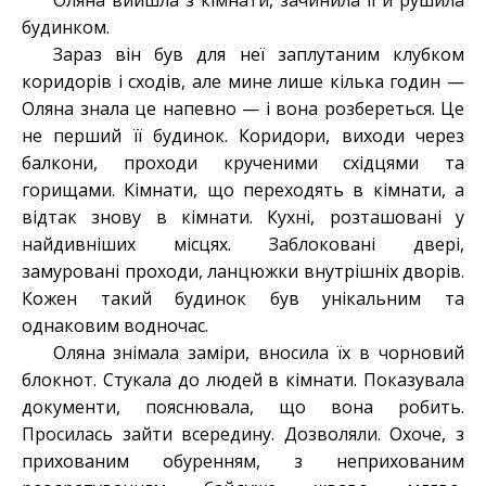
Оляна вийшла з кімнати, зачинила її й рушила
будинком.
Зараз він був для неї заплутаним клубком
коридорів і сходів, але мине лише кілька годин —
Оляна знала це напевно — і вона розбереться. Це
не перший її будинок. Коридори, виходи через
балкони, проходи крученими східцями та
горищами. Кімнати, що переходять в кімнати, а
відтак знову в кімнати. Кухні, розташовані у
найдивніших місцях. Заблоковані двері,
замуровані проходи, ланцюжки внутрішніх дворів.
Кожен такий будинок був унікальним та
однаковим водночас.
Оляна знімала заміри, вносила їх в чорновий
блокнот. Стукала до людей в кімнати. Показувала
документи, пояснювала, що вона робить.
Просилась зайти всередину. Дозволяли. Охоче, з
прихованим обуренням, з неприхованим