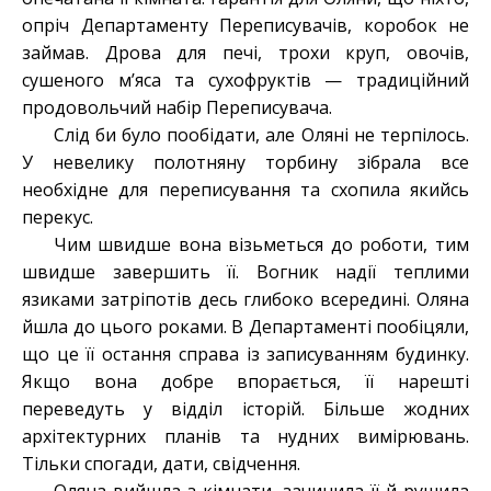
опріч Департаменту Переписувачів, коробок не
займав. Дрова для печі, трохи круп, овочів,
сушеного м’яса та сухофруктів — традиційний
продовольчий набір Переписувача.
Слід би було пообідати, але Оляні не терпілось.
У невелику полотняну торбину зібрала все
необхідне для переписування та схопила якийсь
перекус.
Чим швидше вона візьметься до роботи, тим
швидше завершить її. Вогник надії теплими
язиками затріпотів десь глибоко всередині. Оляна
йшла до цього роками. В Департаменті пообіцяли,
що це її остання справа із записуванням будинку.
Якщо вона добре впорається, її нарешті
переведуть у відділ історій. Більше жодних
архітектурних планів та нудних вимірювань.
Тільки спогади, дати, свідчення.