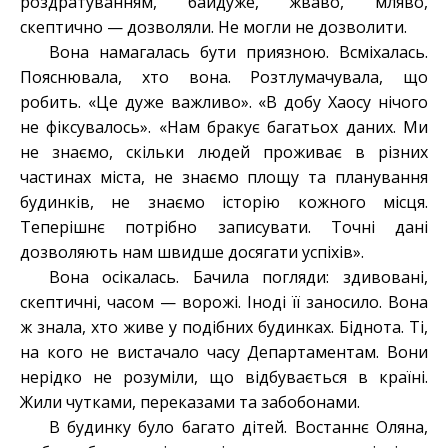
роздратуванням, байдуже, жваво, мляво,
скептично — дозволяли. Не могли не дозволити.
Вона намагалась бути приязною. Всміхалась.
Пояснювала, хто вона. Розтлумачувала, що
робить. «Це дуже важливо». «В добу Хаосу нічого
не фіксувалось». «Нам бракує багатьох даних. Ми
не знаємо, скільки людей проживає в різних
частинах міста, не знаємо площу та планування
будинків, не знаємо історію кожного місця.
Теперішнє потрібно записувати. Точні дані
дозволяють нам швидше досягати успіхів».
Вона осікалась. Бачила погляди: здивовані,
скептичні, часом — ворожі. Іноді її заносило. Вона
ж знала, хто живе у подібних будинках. Біднота. Ті,
на кого не вистачало часу Департаментам. Вони
нерідко не розуміли, що відбувається в країні.
Жили чутками, переказами та забобонами.
В будинку було багато дітей. Востаннє Оляна,