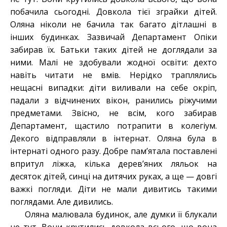
побачила сьогодні. Довкола тієї зграйки дітей.
Оляна ніколи не бачила так багато дітлашні в
інших будинках. Зазвичай Департамент Опіки
забирав їх. Батьки таких дітей не доглядали за
ними. Малі не здобували жодної освіти: дехто
навіть читати не вмів. Нерідко траплялись
нещасні випадки: діти виливали на себе окріп,
падали з відчинених вікон, ранились ріжучими
предметами. Звісно, не всім, кого забирав
Департамент, щастило потрапити в колегіум.
Декого відправляли в інтернат. Оляна була в
інтернаті одного разу. Добре пам’ятала поставлені
впритул ліжка, кілька дерев’яних ляльок на
десяток дітей, синці на дитячих руках, а ще — довгі
важкі погляди. Діти не мали дивитись такими
поглядами. Але дивились.
Оляна малювала будинок, але думки її блукали