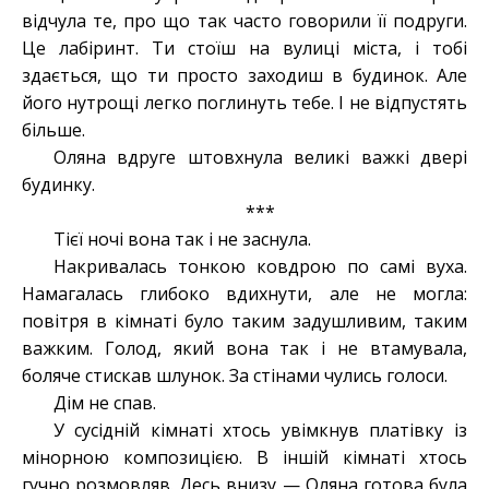
відчула те, про що так часто говорили її подруги.
Це лабіринт. Ти стоїш на вулиці міста, і тобі
здається, що ти просто заходиш в будинок. Але
його нутрощі легко поглинуть тебе. І не відпустять
більше.
Оляна вдруге штовхнула великі важкі двері
будинку.
***
Тієї ночі вона так і не заснула.
Накривалась тонкою ковдрою по самі вуха.
Намагалась глибоко вдихнути, але не могла:
повітря в кімнаті було таким задушливим, таким
важким. Голод, який вона так і не втамувала,
боляче стискав шлунок. За стінами чулись голоси.
Дім не спав.
У сусідній кімнаті хтось увімкнув платівку із
мінорною композицією. В іншій кімнаті хтось
гучно розмовляв. Десь внизу — Оляна готова була