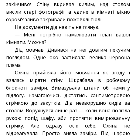
закінчився. Стіну вкривав килим, над столом
висіли старі фотографії, а єдине в кімнаті вікно
сором'язливо закривали пожовклі тюлі.
На документи дід навіть не глянув.
— Мені потрібно намалювати план вашої
кімнати. Можна?
Дід мовчав. Дивився на неї довгим пекучим
поглядом. Одне око застилала велика червона
пляма.
Оляна прийняла його мовчання як згоду і
взялась міряти стіну. Шкрябала в робочому
блокноті заміри. Вимазувала штани об немиту
підлогу, намагаючись дістатись сантиметровою
стрічкою до закутків. Дід незворушно сидів за
столом. Ворухнувся лише раз — коли вона полізла
рукою попід шафу, аби протягти вимірювальну
стрічку. Але одразу осік себе. Оляна не
відреагувала. Просто зняла заміри. Під шафою