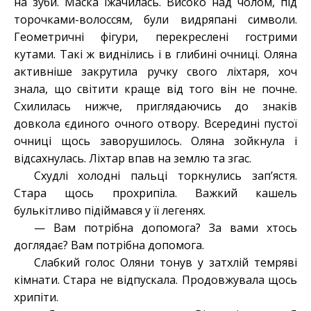
на зуби. Маска їжачилась. Високо над чолом, під
торочками-волоссям, були видряпані символи.
Геометричні фігури, перекреслені гострими
кутами. Такі ж виднілись і в глибині очниці. Оляна
активніше закрутила ручку свого ліхтаря, хоч
знала, що світити краще від того він не почне.
Схилилась нижче, приглядаючись до знаків
довкола єдиного очного отвору. Всередині пустої
очниці щось заворушилось. Оляна зойкнула і
відсахнулась. Ліхтар впав на землю та згас.
Схудлі холодні пальці торкнулись зап’ястя.
Стара щось прохрипіла. Важкий кашель
булькітливо підіймався у її легенях.
— Вам потрібна допомога? За вами хтось
доглядає? Вам потрібна допомога.
Слабкий голос Оляни тонув у затхлій темряві
кімнати. Стара не відпускала. Продовжувала щось
хрипіти.