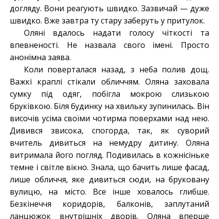
догляду. Вони реагують швидко. Зазвичай — дуже
швидко. Вже завтра ту стару заберуть у притулок.
Оляні вдалось надати голосу чіткості та
впевненості. Не назвала свого імені. Просто
анонімна заява.
Коли поверталася назад, з неба полив дощ.
Важкі краплі стікали обличчям. Оляна заховала
сумку під одяг, побігла мокрою слизькою
бруківкою. Біля будинку на хвильку зупинилась. Він
височів усіма своїми чотирма поверхами над нею.
Дивився звисока, спогорда, так, як суворий
вчитель дивиться на немудру дитину. Оляна
витримала його погляд. Подивилась в кожнісіньке
темне і світле вікно. Знала, що бачить лише фасад,
лише обличчя, яке дивиться сюди, на бруковану
вулицю, на місто. Все інше ховалось глибше.
Безкінеччя коридорів, балконів, заплутаний
ланцюжок внутрішніх дворів. Оляна вперше