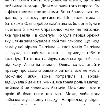
не тут. Вони крутились довкола всього, що вона
побачила сьогодні. Довкола очей того старого. Очі
з фіолетовими прожилками. Вона бачила такі очі
давно, у своєму дитинстві. Ще коли жила з
батьками. Оляна добре пам’ятала їх, бо вони були в
її батьків. У її мами. Справжньої мами, не тієї жінки,
яка привезла її в колегіум. То була перша брехня,
яку Оляна закарбувала в собі так глибоко, що іноді
сама у неї вірила. Та жінка — твоя матір. Та жінка
— чужа, незнайома жінка — приведе тебе в
колегіум. Та жінка навідуватиметься до тебе час
від часу. А потім зникне. Оляна хотіла знайти
правду про своїх справжніх батьків, але не могла.
Можливо, якби вона потрапила в архіви,
відшукала б дані тієї жінки, яка грала роль її матері,
вийшла б на справжніх батьків. Можливо… Але в
архів їй було поки що зась. Може, якби вона
займала якусь вищу посаду… Наприклад, у відділі