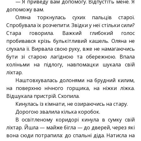
— Я приведу вам допомогу. Відпустіть мене. Я
допоможу вам.
Оляна торкнулась сухих пальців старої.
Спробувала їх розчепити. Звідки у неї стільки сили?
Стара говорила. Важкий глибокий голос
пробивався крізь булькітливий кашель. Оляна не
слухала її. Вирвала свою руку, вже не намагаючись
бути зі старою лагідною та обережною. Впала
коліньми на підлогу, навпомацки шукала свій
ліхтар.
Наштовхувалась долонями на брудний килим,
на поверхню нічного горщика, на ніжки ліжка.
Відшукала пристрій. Схопила.
Кинулась із кімнати, не озираючись на стару.
Дорогою звалила кілька коробок.
В освітленому коридорі кинула в сумку свій
ліхтар. Йшла — майже бігла — до дверей, через які
вона сюди потрапила: до спальні діда. Натисла на