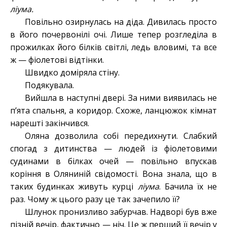
ліума.
Повільно озирнулась на діда. Дивилась просто
в його почервонілі очі. Лише тепер розгледіла в
прожилках його білків світлі, ледь вловимі, та все
ж — фіолетові відтінки.
Швидко доміряла стіну.
Подякувала.
Вийшла в наступні двері. За ними виявилась не
п’ята спальня, а коридор. Схоже, ланцюжок кімнат
нарешті закінчився.
Оляна дозволила собі передихнути. Слабкий
спогад з дитинства — людей із фіолетовими
судинами в білках очей — повільно впускав
коріння в Оляниній свідомості. Вона знала, що в
таких будинках живуть курці
ліума
. Бачила їх не
раз. Чому ж цього разу це так зачепило її?
Шлунок пронизливо забурчав. Надворі був вже
пізній вечір, фактично — ніч. Це ж перший її вечір у