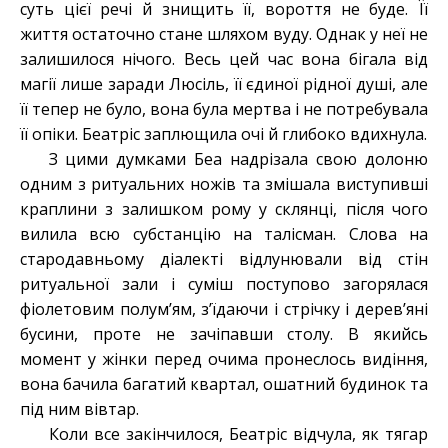
суть цієї речі й знищить її, вороття не буде. Її
життя остаточно стане шляхом вуду. Однак у неї не
залишилося нічого. Весь цей час вона бігала від
магії лише заради Люсіль, її єдиної рідної душі, але
її тепер не було, вона була мертва і не потребувала
її опіки. Беатріс заплющила очі й глибоко вдихнула.
З цими думками Беа надрізала свою долоню
одним з ритуальних ножів та змішала виступивші
краплини з залишком рому у склянці, після чого
вилила всю субстанцію на талісман. Слова на
стародавньому діалекті відлунювали від стін
ритуальної зали і суміш поступово загорялася
фіолетовим полум’ям, з’їдаючи і стрічку і дерев’яні
бусини, проте не зачіпавши столу. В якийсь
момент у жінки перед очима пронеслось видіння,
вона бачила багатий квартал, ошатний будинок та
під ним вівтар.
Коли все закінчилося, Беатріс відчула, як тягар