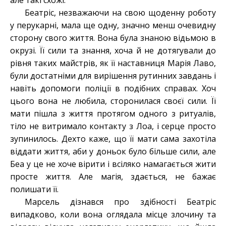
але такі схожі.
Беатріс, незважаючи на свою щоденну роботу
у перукарні, мала ще одну, значно менш очевидну
сторону свого життя. Вона була знаною відьмою в
окрузі. Її сили та знання, хоча й не дотягували до
рівня таких майстрів, як її наставниця Марія Лаво,
були достатніми для вирішення рутинних завдань і
навіть допомоги поліції в подібних справах. Хоч
цього вона не любила, сторонилася своєї сили. Її
мати пішла з життя протягом одного з ритуалів,
тіло не витримало контакту з Лоа, і серце просто
зупинилось. Дехто каже, що її мати сама захотіла
віддати життя, аби у доньок було більше сили, але
Беа у це не хоче вірити і всіляко намагається жити
просте життя. Але магія, здається, не бажає
полишати її.
Марсель дізнався про здібності Беатріс
випадково, коли вона оглядала місце злочину та