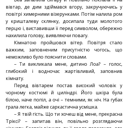
вівтар, де дим здіймався вгору, закручуючись у
повітрі химерними візерунками. Потім налила ром
у кришталеву склянку, досипала туди молотого
перцю і, виставивши її перед символом, обережно
нахилила голову, виявляючи повагу.
Кімнатою пройшовся вітер. Повітря стало
важким, заповненим присутністю чогось, що
неможливо було пояснити словами.
– Ти викликала мене, дитино Лоа? – голос,
глибокий і водночас жартівливий, заповнив
кімнату.
Перед вівтарем постав високий чоловік у
чорному костюмі й циліндрі. Його шкіра була
білою, наче попіл, а очі – темними, як ніч. На губах
грала легка, майже саркастична усмішка.
– Я твій гість. Що ти хочеш від мене, прекрасна
Тріксі? – запитав він, повільно розглядаючи