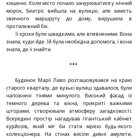
кишеню. Коли місто почало занурюватися у нічний
морок, Беатріс вийшла на вулицю, але замість
звичного маршруту до дому, вирушила в
протилежний бік.
Її кроки були швидкими, але впевненими. Вона
знала, куди йде. Їй була необхідна допомога, і вона
знала, де її знайти.
***
Будинок Марії Лаво розташовувався на краю
старого кварталу, де вузькі вулиці здавалося, були
наповнені тінями минулого. Високий фасад із
темного дерева та вікна, прикриті важкими
шторами, створювали атмосферу загадковості.
Всередині простір нагадував гігантський кабінет
курйозів, який міг би стати мрією будь-якого
колекціонера. На стінах висіли дивні амулети,