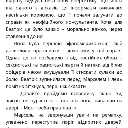
відразу відчула негативну енергетику, що йшла
від одного з доказів. Ця інформація виявилася
настільки корисною, що її почали залучати до
справи як неофіційного консультанта. Хоча для
Беатріс це було важко – морально важко, через
ставлення до неї.
Вона була першою афроамериканкою, якій
дозволили працювати з доказами у цій справі.
Однак це не позбавило її від постійних образ –
сексистські та расистські жарти й натяки від білих
офіцерів часом змушували її стискати кулаки до
болю. Беатріс зупинилася перед Марселем і ледь
помітно зітхнула, перш ніж сказати.
– Давайте пройдемо всередину, якщо ви,
звісно, не цураєтесь, – сказала вона, киваючи на
двері. – Мені треба працювати.
Марсель, не звернувши уваги на ремарку,
упевнено переступив поріг відкритих дверей.