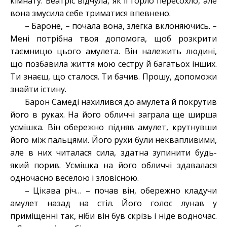
кімнату. Беатріс відчула, як її горло пересохло, але
вона змусила себе триматися впевнено.
– Бароне, – почала вона, злегка вклоняючись. –
Мені потрібна твоя допомога, щоб розкрити
таємницю цього амулета. Він належить людині,
що позбавила життя мою сестру й багатьох інших.
Ти знаєш, що сталося. Ти бачив. Прошу, допоможи
знайти істину.
Барон Самеді нахилився до амулета й покрутив
його в руках. На його обличчі заграла ще ширша
усмішка. Він обережно підняв амулет, крутнувши
його між пальцями. Його рухи були неквапливими,
але в них читалася сила, здатна зупинити будь-
який порив. Усмішка на його обличчі здавалася
одночасно веселою і зловісною.
– Цікава річ… – почав він, обережно кладучи
амулет назад на стіл. Його голос лунав у
приміщенні так, ніби він був скрізь і ніде водночас.