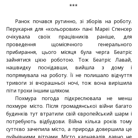
***
Ранок почався рутинно, зі зборів на роботу.
Перукарня для «кольорових» пані Мареї Спенсер
очікувала своїх працівників раніше, для
проведення щомісячного генерального
прибирання, цього місяця була черга Беатріс
зайнятися цією роботою. Тож Беатріс Лавай,
нашвидку поснідавши, вийшла з дому і
попрямувала на роботу. Її не полишало відчуття
тривоги зі вчорашньої ночі, тож вона вирішила
піти трохи іншим шляхом.
Похмура погода підкреслювала не менш
похмуре місто. Після громадянської війни багато
будинків тут втратили свій європейський шарм і
потребують відбудови. Війна кілька років тому
суттєво зачепила місто, а природа довершила це
руйнівними вітрами. Місто карнавалів давно не