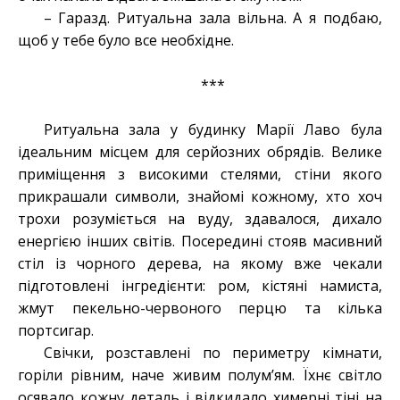
– Гаразд. Ритуальна зала вільна. А я подбаю,
щоб у тебе було все необхідне.
***
Ритуальна зала у будинку Марії Лаво була
ідеальним місцем для серйозних обрядів. Велике
приміщення з високими стелями, стіни якого
прикрашали символи, знайомі кожному, хто хоч
трохи розуміється на вуду, здавалося, дихало
енергією інших світів. Посередині стояв масивний
стіл із чорного дерева, на якому вже чекали
підготовлені інгредієнти: ром, кістяні намиста,
жмут пекельно-червоного перцю та кілька
портсигар.
Свічки, розставлені по периметру кімнати,
горіли рівним, наче живим полум’ям. Їхнє світло
осявало кожну деталь і відкидало химерні тіні на