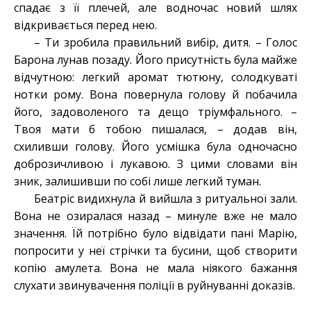
спадає з її плечей, але водночас новий шлях
відкривається перед нею.
– Ти зробила правильний вибір, дитя. – Голос
Барона лунав позаду. Його присутність була майже
відчутною: легкий аромат тютюну, солодкуваті
нотки рому. Вона повернула голову й побачила
його, задоволеного та дещо тріумфального. –
Твоя мати б тобою пишалася, – додав він,
схиливши голову. Його усмішка була одночасно
доброзичливою і лукавою. З цими словами він
зник, залишивши по собі лише легкий туман.
Беатріс видихнула й вийшла з ритуальної зали.
Вона не озиралася назад – минуле вже не мало
значення. Їй потрібно було відвідати пані Марію,
попросити у неї стрічки та бусини, щоб створити
копію амулета. Вона не мала ніякого бажання
слухати звинувачення поліції в руйнуванні доказів.