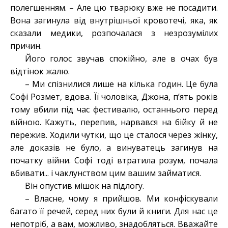
полегшенням. – Але цю тварюку вже не посадити.
Вона загинула від внутрішньої кровотечі, яка, як
сказали медики, розпочалася з незрозумілих
причин.
Його голос звучав спокійно, але в очах був
відтінок жалю.
– Ми спізнилися лише на кілька годин. Це була
Софі Розмет, вдова. Її чоловіка, Джона, п’ять років
тому вбили під час фестивалю, останнього перед
війною. Кажуть, перепив, нарвався на бійку й не
пережив. Ходили чутки, що це сталося через жінку,
але доказів не було, а винуватець загинув на
початку війни. Софі тоді втратила розум, почала
вбивати... і чаклунством цим вашим займатися.
Він опустив мішок на підлогу.
– Власне, чому я прийшов. Ми конфіскували
багато її речей, серед них були й книги. Для нас це
непотріб, а вам, можливо, знадобляться. Вважайте