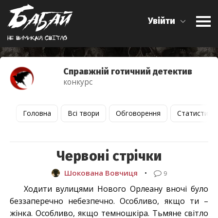
Увійти
Не вимикай свiтло
Справжній готичний детектив
конкурс
Головна
Всі твори
Обговорення
Статистика
Червоні стрічки
Шокована Вовчиця
•
9
Ходити вулицями Нового Орлеану вночі було
беззаперечно небезпечно. Особливо, якщо ти –
жінка. Особливо, якщо темношкіра. Тьмяне світло