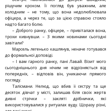
рішучим кроком. Її погляд був уважним, але
холодним – не тому, що вона недолюблювала
офіцера, а через те, що за цією справою стояло
надто багато болю.
– Доброго ранку, офіцере, – привіталася вона,
трохи кивнувши. – З якими новинами сьогодні
завітали?
Марсель легенько кашлянув, неначе готувався
до формальної доповіді.
– І вам гарного ранку, пані Лавай. Візит мого
сьогоднішнього дня нічим не відрізняється від
попередніх, – відповів він, уникаючи прямого
погляду.
Талісмани. Нелюд, що вбив її сестру та ще
десяток дівчат у місті, залишав біля своїх жертв
дивні стрічки – закляті дрібнички, які
використовувалися у ритуалах вуду. Щоразу різні,