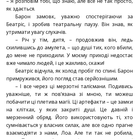
– Я розповім тобі, що знаю, але все не так просто,
як здається.
Барон замовк, уважно спостерігаючи за
Беатріс, і зробив театральну паузу. Він знав, як
утримати увагу слухачів.
– Річ у тім, дитя, – продовжив він, ледь
схилившись до амулета, – що душі тих, кого вбили,
до мене не приходили. У моєму приході недостає
вже чимало людей, і це жахливо, скажи!
Беатріс відчула, як холод пробіг по спині. Барон
примружився, його погляд став серйознішим.
– І все через ці мерзотні талісмани. Подивись
уважніше, ти ж пов’язана зі мною, ти можеш
побачити ці плетива магії. Ці артефакти – це замки
на клітках, у яких закриті душі. Це давній і
мерзенний обряд. Його використовують ті, хто
сумнівається у власних силах, але все одно прагне
взаємодіяти з нами, Лоа. Але ти так не робила,