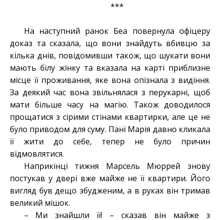
***
На наступний ранок Беа повернула офіцеру
доказ та сказала, що вони знайдуть вбивцю за
кілька днів, повідомивши також, що шукати вони
мають білу жінку та вказала на карті приблизне
місце її проживання, яке вона опізнала з видіння.
За деякий час вона звільнялася з перукарні, щоб
мати більше часу на магію. Також доводилося
прощатися з сірими стінами квартирки, але це не
було приводом для суму. Пані Марія давно кликала
її жити до себе, тепер не було причин
відмовлятися.
Наприкінці тижня Марсель Мюррей знову
постукав у двері вже майже не її квартири. Його
вигляд був дещо збудженим, а в руках він тримав
великий мішок.
– Ми знайшли її! – сказав він майже з