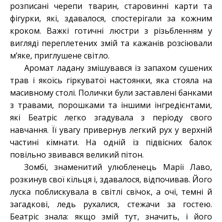
розписані черепи тварин, старовинні карти та
фігурки, які, здавалося, спостерігали за кожним
кроком. Важкі готичні люстри з різьбленням у
вигляді переплетених змій та кажанів розсіювали
м’яке, приглушене світло.
Аромат ладану змішувався із запахом сушених
трав і якоїсь гіркуватої настоянки, яка стояла на
масивному столі. Полички були заставлені банками
з травами, порошками та іншими інгредієнтами,
які Беатріс легко згадувала з періоду свого
навчання. Її увагу привернув легкий рух у верхній
частині кімнати. На одній із підвісних балок
повільно звивався великий пітон.
Зомбі, знаменитий улюбленець Марії Лаво,
розкинув свої кільця і, здавалося, відпочивав. Його
луска поблискувала в світлі свічок, а очі, темні й
загадкові, ледь рухалися, стежачи за гостею.
Беатріс знала: якщо змій тут, значить, і його