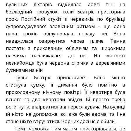
вуличних ліхтарів відкидало довгі тіні на
безлюдний провулок, коли Беатріс прискорила
крок. Постійний стукіт її черевиків по бруківці
супроводжувався зловісним ритмом – ще одна
пара кроків відлунювала позаду неї. Вона
наважилася озирнутися через плече. Темна
постать з прихованим обличчям та широкими
плечима наближалася до неї. На манжеті
незнайомця була червона стрічка з дерев’яними
бусинами на ній.
Пульс Беатріс прискорився. Вона міцно
стиснула сумку, її дихання було помітно в
прохолодному нічному повітрі. Її квартира була
всього за два квартали звідси. Їй просто треба
встигнути, відірватися від переслідувача. На вулиці
їй ніхто не допоможе, всі вже були вдома, та і не
стане ніхто втручатися. Чорних досі не любили.
Темп чоловіка тим часом прискорювався, це