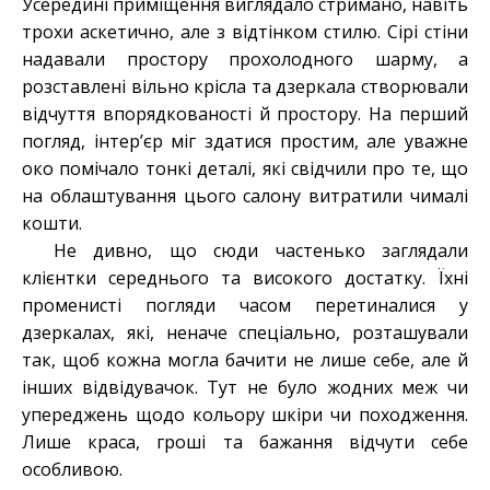
Усередині приміщення виглядало стримано, навіть
трохи аскетично, але з відтінком стилю. Сірі стіни
надавали простору прохолодного шарму, а
розставлені вільно крісла та дзеркала створювали
відчуття впорядкованості й простору. На перший
погляд, інтер’єр міг здатися простим, але уважне
око помічало тонкі деталі, які свідчили про те, що
на облаштування цього салону витратили чималі
кошти.
Не дивно, що сюди частенько заглядали
клієнтки середнього та високого достатку. Їхні
променисті погляди часом перетиналися у
дзеркалах, які, неначе спеціально, розташували
так, щоб кожна могла бачити не лише себе, але й
інших відвідувачок. Тут не було жодних меж чи
упереджень щодо кольору шкіри чи походження.
Лише краса, гроші та бажання відчути себе
особливою.