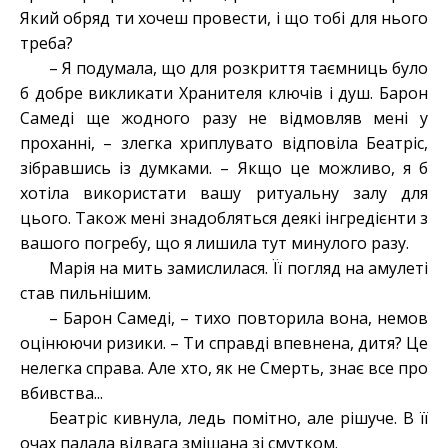
Який обряд ти хочеш провести, і що тобі для нього
треба?
– Я подумала, що для розкриття таємниць було
б добре викликати Хранителя ключів і душ. Барон
Самеді ще жодного разу не відмовляв мені у
проханні, – злегка хриплувато відповіла Беатріс,
зібравшись із думками. – Якщо це можливо, я б
хотіла використати вашу ритуальну залу для
цього. Також мені знадобляться деякі інгредієнти з
вашого погребу, що я лишила тут минулого разу.
Марія на мить замислилася. Її погляд на амулеті
став пильнішим.
– Барон Самеді, – тихо повторила вона, немов
оцінюючи ризики. – Ти справді впевнена, дитя? Це
нелегка справа. Але хто, як не Смерть, знає все про
вбивства...
Беатріс кивнула, ледь помітно, але рішуче. В її
очах палала відвага змішана зі смутком.