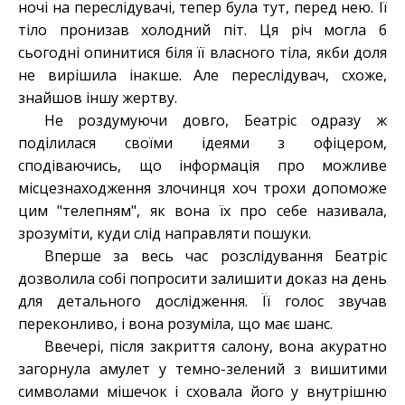
ночі на переслідувачі, тепер була тут, перед нею. Її
тіло пронизав холодний піт. Ця річ могла б
сьогодні опинитися біля її власного тіла, якби доля
не вирішила інакше. Але переслідувач, схоже,
знайшов іншу жертву.
Не роздумуючи довго, Беатріс одразу ж
поділилася своїми ідеями з офіцером,
сподіваючись, що інформація про можливе
місцезнаходження злочинця хоч трохи допоможе
цим "телепням", як вона їх про себе називала,
зрозуміти, куди слід направляти пошуки.
Вперше за весь час розслідування Беатріс
дозволила собі попросити залишити доказ на день
для детального дослідження. Її голос звучав
переконливо, і вона розуміла, що має шанс.
Ввечері, після закриття салону, вона акуратно
загорнула амулет у темно-зелений з вишитими
символами мішечок і сховала його у внутрішню