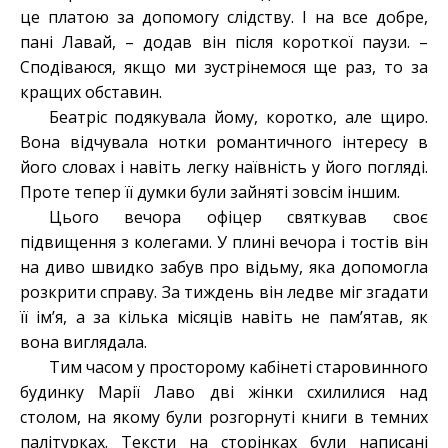
це платою за допомогу слідству. І на все добре,
пані Лавай, – додав він після короткої паузи. –
Сподіваюся, якщо ми зустрінемося ще раз, то за
кращих обставин.
Беатріс подякувала йому, коротко, але щиро.
Вона відчувала нотки романтичного інтересу в
його словах і навіть легку наївність у його погляді.
Проте тепер її думки були зайняті зовсім іншим.
Цього вечора офіцер святкував своє
підвищення з колегами. У плині вечора і тостів він
на диво швидко забув про відьму, яка допомогла
розкрити справу. За тиждень він ледве міг згадати
її ім’я, а за кілька місяців навіть не пам’ятав, як
вона виглядала.
Тим часом у просторому кабінеті старовинного
будинку Марії Лаво дві жінки схилилися над
столом, на якому були розгорнуті книги в темних
палітурках. Тексти на сторінках були написані