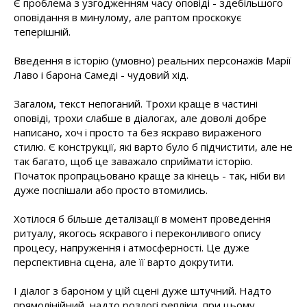
Є проблема з узгодженням часу оповіді - здебільшого
оповідання в минулому, але раптом проскокує
теперішній.
Введення в історію (умовно) реальних персонажів Марії
Лаво і барона Самеді - чудовий хід.
Загалом, текст непоганий. Трохи краще в частині
оповіді, трохи слабше в діалогах, але доволі добре
написано, хоч і просто та без яскраво вираженого
стилю. Є конструкції, які варто було б підчистити, але не
так багато, щоб це заважало сприймати історію.
Початок пропрацьовано краще за кінець - так, ніби ви
дуже поспішали або просто втомились.
Хотілося б більше деталізації в момент проведення
ритуалу, якогось яскравого і переконливого опису
процесу, напруження і атмосферності. Це дуже
перспективна сцена, але її варто докрутити.
І діалог з бароном у цій сцені дуже штучний. Надто
прямолінійний, надто розлогі репліки, при цьому