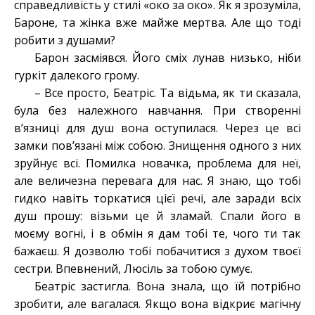
справедливість у стилі «око за око». Як я зрозуміла,
Бароне, та жінка вже майже мертва. Але що тоді
робити з душами?
Барон засміявся. Його сміх лунав низько, ніби
гуркіт далекого грому.
– Все просто, Беатріс. Та відьма, як ти сказала,
була без належного навчання. При створенні
в’язниці для душ вона оступилася. Через це всі
замки пов’язані між собою. Знищення одного з них
зруйнує всі. Помилка новачка, проблема для неї,
але величезна перевага для нас. Я знаю, що тобі
гидко навіть торкатися цієї речі, але заради всіх
душ прошу: візьми це й зламай. Спали його в
моєму вогні, і в обмін я дам тобі те, чого ти так
бажаєш. Я дозволю тобі побачитися з духом твоєї
сестри. Впевнений, Люсіль за тобою сумує.
Беатріс застигла. Вона знала, що їй потрібно
зробити, але вагалася. Якщо вона відкриє магічну