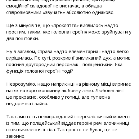
емоційної складової не вистачає, а обидва
співрозмовники «звучать» абсолютно однаково.
Ще з мінусів те, що «прокляття» виявилось надто
простим, таким, яке головна героїня може зруйнувати у
два поштовхи.
Ну в загалом, справа надто елементарна і надто легко
вирішилась. По суті, розкрив її викликаний дух, а мотив
пояснив другорядний персонаж - поліцейський. Яка
функція головної героїні тоді?
Незрозуміло, нащо наприкінці на рівному місці виринає
натяк на короткоплинну любовну лінію. Любовні лінії -
це прекрасно, особливо у готиці, але тут вона
недоречна і зайва.
Так само геть невиправданий і нереалістичний момент
із тим, що поліцейський віддає героїні речі злочинниці
після виявлення її тіла. Так просто не буває, це не
законно.