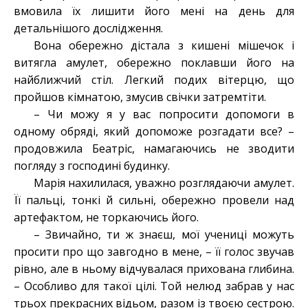
вмовила їх лишити його мені на день для
детальнішого дослідження.
Вона обережно дістала з кишені мішечок і
витягла амулет, обережно поклавши його на
найближчий стіл. Легкий подих вітерцю, що
пройшов кімнатою, змусив свічки затремтіти.
– Чи можу я у вас попросити допомоги в
одному обряді, який допоможе розгадати все? –
продовжила Беатріс, намагаючись не зводити
погляду з господині будинку.
Марія нахилилася, уважно розглядаючи амулет.
Її пальці, тонкі й сильні, обережно провели над
артефактом, не торкаючись його.
– Звичайно, ти ж знаєш, мої учениці можуть
просити про що завгодно в мене, – її голос звучав
рівно, але в ньому відчувалася прихована глибина.
– Особливо для такої цілі. Той нелюд забрав у нас
трьох прекрасних відьом, разом із твоєю сестрою.