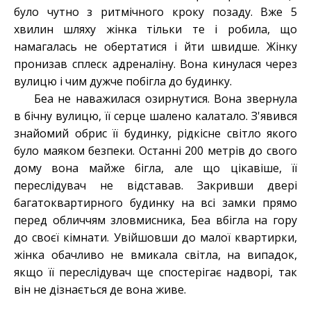
було чутно з ритмічного кроку позаду. Вже 5
хвилин шляху жінка тільки те і робила, що
намагалась не обертатися і йти швидше. Жінку
пронизав сплеск адреналіну. Вона кинулася через
вулицю і чим дужче побігла до будинку.
Беа не наважилася озирнутися. Вона звернула
в бічну вулицю, її серце шалено калатало. З'явився
знайомий обрис її будинку, рідкісне світло якого
було маяком безпеки. Останні 200 метрів до свого
дому вона майже бігла, але що цікавіше, її
переслідувач не відставав. Закривши двері
багатоквартирного будинку на всі замки прямо
перед обличчям зловмисника, Беа вбігла на гору
до своєї кімнати. Увійшовши до малої квартирки,
жінка обачливо не вмикала світла, на випадок,
якщо її переслідувач ще спостерігає надворі, так
він не дізнається де вона живе.