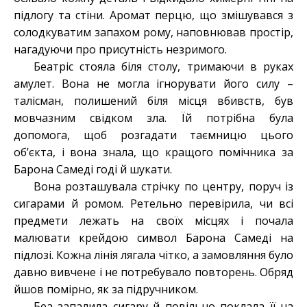
підлогу та стіни. Аромат перцю, що змішувався з
солодкуватим запахом рому, наповнював простір,
нагадуючи про присутність незримого.
Беатріс стояла біля столу, тримаючи в руках
амулет. Вона не могла ігнорувати його силу –
талісман, полишений біля місця вбивств, був
мовчазним свідком зла. Їй потрібна була
допомога, щоб розгадати таємницю цього
об’єкта, і вона знала, що кращого помічника за
Барона Самеді годі й шукати.
Вона розташувала стрічку по центру, поруч із
сигарами й ромом. Ретельно перевірила, чи всі
предмети лежать на своїх місцях і почала
малювати крейдою символ Барона Самеді на
підлозі. Кожна лінія лягала чітко, а замовляння було
давно вивчене і не потребувало повторень. Обряд
йшов помірно, як за підручником.
Беа запалила сигару й повільно поклала її на