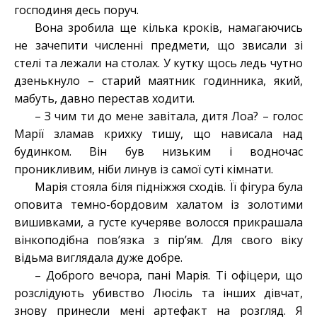
господиня десь поруч.
Вона зробила ще кілька кроків, намагаючись
не зачепити численні предмети, що звисали зі
стелі та лежали на столах. У кутку щось ледь чутно
дзенькнуло – старий маятник годинника, який,
мабуть, давно перестав ходити.
– З чим ти до мене завітала, дитя Лоа? – голос
Марії зламав крихку тишу, що нависала над
будинком. Він був низьким і водночас
проникливим, ніби линув із самої суті кімнати.
Марія стояла біля підніжжя сходів. Її фігура була
оповита темно-бордовим халатом із золотими
вишивками, а густе кучеряве волосся прикрашала
вінкоподібна пов’язка з пір’ям. Для свого віку
відьма виглядала дуже добре.
– Доброго вечора, пані Марія. Ті офіцери, що
розслідують убивство Люсіль та інших дівчат,
знову принесли мені артефакт на розгляд. Я