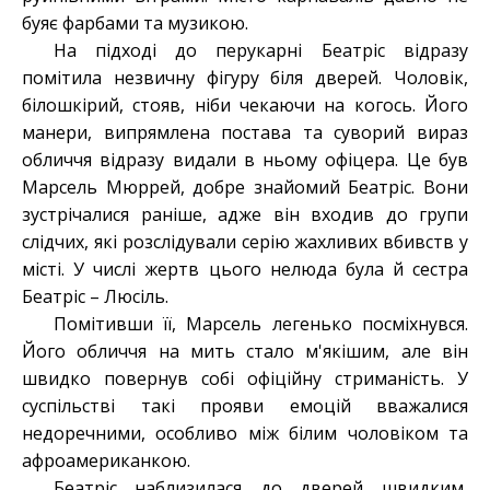
буяє фарбами та музикою.
На підході до перукарні Беатріс відразу
помітила незвичну фігуру біля дверей. Чоловік,
білошкірий, стояв, ніби чекаючи на когось. Його
манери, випрямлена постава та суворий вираз
обличчя відразу видали в ньому офіцера. Це був
Марсель Мюррей, добре знайомий Беатріс. Вони
зустрічалися раніше, адже він входив до групи
слідчих, які розслідували серію жахливих вбивств у
місті. У числі жертв цього нелюда була й сестра
Беатріс – Люсіль.
Помітивши її, Марсель легенько посміхнувся.
Його обличчя на мить стало м'якішим, але він
швидко повернув собі офіційну стриманість. У
суспільстві такі прояви емоцій вважалися
недоречними, особливо між білим чоловіком та
афроамериканкою.
Беатріс наблизилася до дверей швидким,