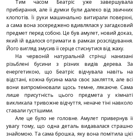
Тим часом Беатріс уже завершувала
прибирання, але її думки були далеко від звичних
клопотів. Її руки машинально витирали поверхні,
а сама вона зосереджено вдивлялася у загадковий
предмет перед собою. Це був амулет, новий доказ,
який їй вдалося отримати в рамках розслідування.
Його вигляд змусив її серце стиснутися від жаху.
На червоній натуральній стрічці нанизані
різьблені бусини з різних видів дерева. За
енергетикою, що Беатріс відчувала навіть на
відстані, кожна бусина мала своє закляття, але всі
вони випромінювали щось темне, лякаюче. Сама
лише присутність цього предмета у кімнаті
викликала тривожне відчуття, неначе тіні навколо
ставали густішими.
Але це було не головне. Амулет привернув її
увагу тому, що одна деталь видавалася страшно
знайомою. Та сама брошка, яку вона помітила цієї