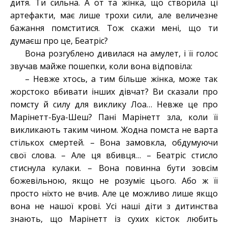
дитя. Ти сильна. А от та жінка, що створила ці
артефакти, має лише трохи сили, але величезне
бажання помститися. Тож скажи мені, що ти
думаєш про це, Беатріс?
Вона розгублено дивилася на амулет, і її голос
звучав майже пошепки, коли вона відповіла:
– Невже хтось, а тим більше жінка, може так
жорстоко вбивати інших дівчат? Ви сказали про
помсту й силу для виклику Лоа… Невже це про
Марінетт-Буа-Шеш? Пані Марінетт зла, коли її
викликають таким чином. Жодна помста не варта
стількох смертей. – Вона замовкла, обдумуючи
свої слова. – Але ця вбивця… – Беатріс стисло
стиснула кулаки. – Вона повинна бути зовсім
божевільною, якщо не розуміє цього. Або ж її
просто ніхто не вчив. Але це можливо лише якщо
вона не нашої крові. Усі наші діти з дитинства
знають, що Марінетт із сухих кісток любить