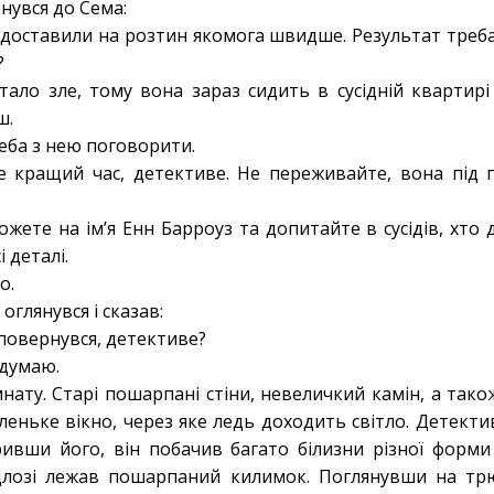
рнувся до Сема:
о доставили на розтин якомога швидше. Результат треб
?
стало зле, тому вона зараз сидить в сусідній квартирі
ш.
реба з нею поговорити.
е кращий час, детективе. Не переживайте, вона під
ожете на ім’я Енн Барроуз та допитайте в сусідів, хто 
 деталі.
о.
 оглянувся і сказав:
 повернувся, детективе?
 думаю.
нату. Старі пошарпані стіни, невеличкий камін, а тако
еньке вікно, через яке ледь доходить світло. Детектив
ивши його, він побачив багато білизни різної форми
длозі лежав пошарпаний килимок. Поглянувши на тр