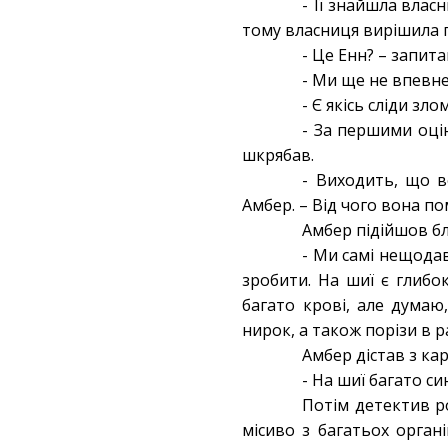
- Її знайшла влас
тому власниця вирішила п
- Це Енн? – запит
- Ми ще не впевне
- Є якісь сліди зло
- За першими оці
шкрябав.
- Виходить, що в
Амбер. – Від чого вона п
Амбер підійшов бли
- Ми самі нещодав
зробити. На шиї є глибо
багато крові, але думаю
нирок, а також порізи в р
Амбер дістав з ка
- На шиї багато си
Потім детектив р
місиво з багатьох орган