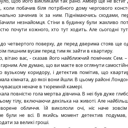
уло, щоб його викликали так рано. Амбер ще не встиг 
и, коли побачив біля потрібного дому чергового конст
инально зачинив їх за ним. Піднімаючись сходами, 
ачили незнайомця. Стіни в будинку були жахливо потрі
стю почути кожного, хто тут ходить. Але сьогодні тут
до четвертого поверху, де перед дверима стояв ще о
оїм пишним вусам перед тим як зайти в квартиру.
, вітаю вас, - сказав його найближчий помічник Сем. 
в гарним. Але думаю, що ви маєте все оглянути самостійн
о вузькому коридору, і детектив помітив, що квартир
 мала кімната, до якої вони йшли. В цьому районі Лондон
очуваєшся неначе в тюремній камері.
ала повністю гола мертва дівчина. В неї був дуже глибо
ьому тілу, включаючи декілька на животі. Але найбільш
ворене обличчя. Їй викололи очі, ніс наче зовсім
че були не всі. В якийсь момент детектив подумав
дати за великі гроші.