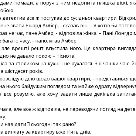
дами помади, а поруч з ним недопита пляшка віскі, як
собою.
 детектив все ж постукав до сусідньої квартири. Відкрил
ене звати Річард Амбер, - сказав він. – Я хотів би погов
араз не час, пане Амбер, - відповіла жінка. – Пані Лонгдр
 багато часу, - наполягав Амбер.
, але врешті решт впустила його. Ця квартира вигля
дно не давало покою – тіснота.
іла за столиком на кухні і не рухалася. З її чашки чаю 
а шістдесят років.
я розслідую діло щодо вашої квартири, - представився щ
на нього байдужим поглядом та майже одразу відвернул
 я все розумію, але хочу задати лише декілька запитан
ала, але все ж відповіла, не переводячи погляд на дете
ку.
и навідати її сьогодні так рано?
а виплату за квартиру вже п’ять днів.