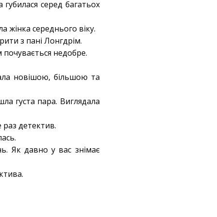
а губилася серед багатьох
а жінка середнього віку.
орити з пані Лонгдрім.
ім почувається недобре.
дала новішою, більшою та
йшла густа пара. Виглядала
е раз детектив.
ась.
ь. Як давно у вас знімає
ктива.