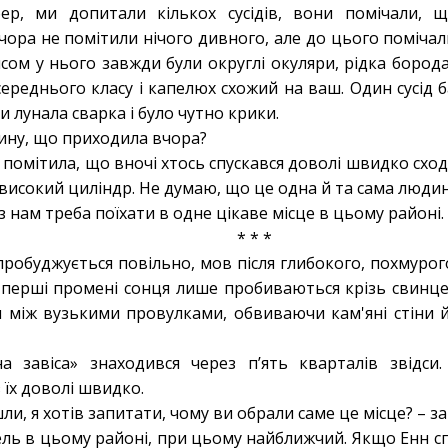
ер, ми допитали кількох сусідів, вони помічали, 
вчора не помітили нічого дивного, але до цього поміча
исом у нього завжди були округлі окуляри, рідка борода 
середнього класу і капелюх схожий на ваш. Один сусід 
и лунала сварка і було чутно крики.
дину, що приходила вчора?
ка помітила, що вночі хтось спускався доволі швидко схо
 високий циліндр. Не думаю, що це одна й та сама людин
з нам треба поїхати в одне цікаве місце в цьому районі.
* * *
робуджується повільно, мов після глибокого, похмурого
и перші промені сонця лише пробиваються крізь свинце
 між вузькими провулками, обвиваючи кам'яні стіни й 
а завіса» знаходився через п’ять кварталів звідси
 їх доволі швидко.
ли, я хотів запитати, чому ви обрали саме це місце? – з
ель в цьому районі, при цьому найближчий. Якщо Енн с