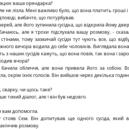
працює ваша орендарка?
але не лізла. Мені важливо було, що вона платить гроші і
ідповіді, вибачте, що потурбував.
ерей, але його зупинила сусідка, що відкрила йому двер
бачаюсь, але я трохи підслухала вашу розмову, - сказ
стінами, тому зазвичай сусіди тут чують все, що відб
жного вечора водила до себе чоловіків. Виглядала вона
сть з наших сусідів кажуть, що вона повія, так вона і зар
иходив вчора?
 бачила обличчя, але вона привела його за собою. В
ула, окрім їхніх голосів. Він вийшов через декілька годи
, сварку, чи щось таке?
ише тихий діалог, але і він був недовго.
я вам допомогла.
 стояв Сем. Він допитував ще одного сусіда, який 
закінчив розмову.