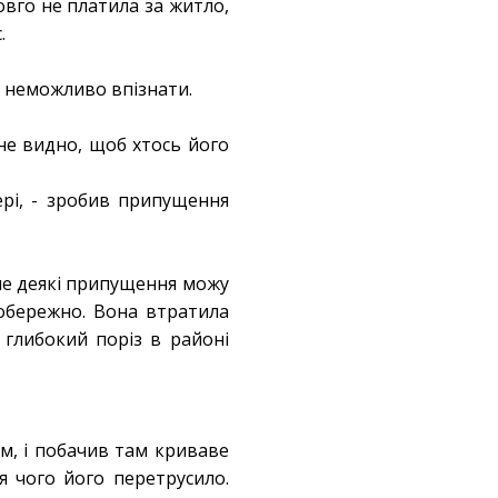
овго не платила за житло,
.
чю неможливо впізнати.
не видно, щоб хтось його
рі, - зробив припущення
Але деякі припущення можу
 обережно. Вона втратила
 глибокий поріз в районі
м, і побачив там криваве
я чого його перетрусило.