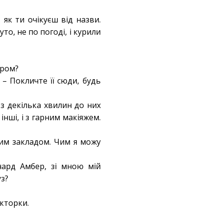
як ти очікуєш від назви.
о, не по погоді, і курили
ором?
– Покличте її сюди, будь
з декілька хвилин до них
інші, і з гарним макіяжем.
цим закладом. Чим я можу
ічард Амбер, зі мною мій
уз?
екторки.