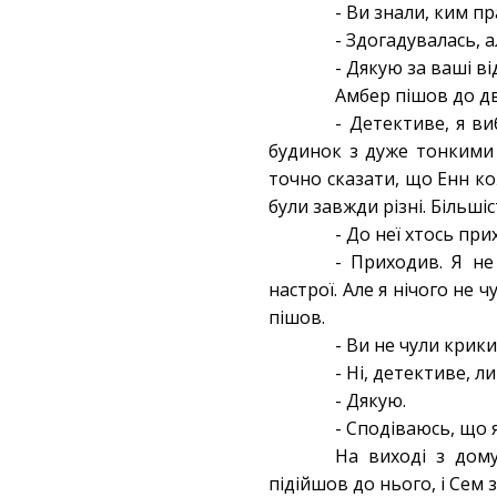
- Ви знали, ким 
- Здогадувалась, 
- Дякую за ваші в
Амбер пішов до дв
- Детективе, я ви
будинок з дуже тонкими 
точно сказати, що Енн ко
були завжди різні. Більші
- До неї хтось пр
- Приходив. Я не
настрої. Але я нічого не ч
пішов.
- Ви не чули крики
- Ні, детективе, л
- Дякую.
- Сподіваюсь, що 
На виході з дому
підійшов до нього, і Сем 