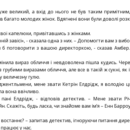
уже великий, а вхід до нього не був таким примітним, 
багато молодих жінок. Вдягнені вони були доволі розкут
вої капелюхи, привітавшись з жінками.
ній завісі», - сказала одна з них. – Допомогти вам з виб
ли б поговорити з вашою директоркою, - сказав Амбер. 
мінила вираз обличчя і невдоволена пішла кудись. Чере
 грубими виразами обличчя, але все в такій ж сукні, як і 
 у величезну гулю.
 джентльмени, мене звати Кетрін Елдрідж, я володію 
а вона ввічливо.
 пані Елдрідж, - відповів детектив. – Мене звати Р
. Скажіть, будь ласка, чи знайоме вам ім’я – Енн Барро
її востаннє? – запитав детектив, ігноруючи питання дир
 працює у нас.