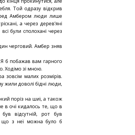
до кінця прокинутися, але
ебля. Той одразу відкрив
перед Амбером люди лише
скані, а через дерев’яні
 всі були сполохані через
дин черговий. Амбер зняв
– Я б побажав вам гарного
о. Ходімо зі мною.
а зовсім малих розмірів.
у жили доволі бідні люди,
кий поріз на шиї, а також
е в очі кидалось те, що в
 був відсутній, рот був
, що з неї можна було б