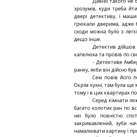
Давно такого не б
зрозумів, куди треба йт
двері детективу, і маш
грюкали дверима, адже б
сходи можна було з легкі
дещо інше.
Детектив дійшов 
капелюха та провів по св
- Детективе Амбер
ранку, якби він дійсно бу
Сем повів його п
Окрім кухні, там була ще
тому і в цих квартирах п
Серед кімнати леж
багато колотих ран по вс
неї було повністю спот
закривавлений, зуби на
намалювати картину і про