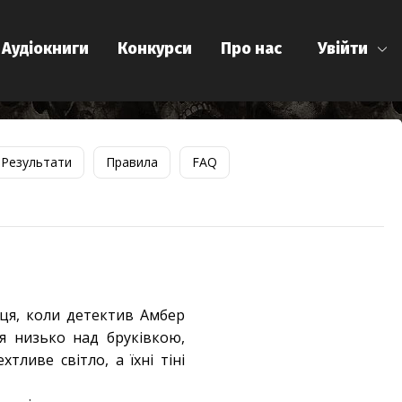
Аудіокниги
Конкурси
Про нас
Увійти
Результати
Правила
FAQ
нця, коли детектив Амбер
ся низько над бруківкою,
тливе світло, а їхні тіні