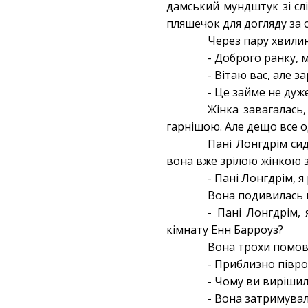
дамський мундштук зі слі
пляшечок для догляду за 
Через пару хвилин
- Доброго ранку, м
- Вітаю вас, але з
- Це займе не дуже
Жінка завагалась
гарнішою. Але дещо все о
Пані Лонгдрім сид
вона вже зрілою жінкою з
- Пані Лонгдрім, 
Вона подивилась 
- Пані Лонгдрім,
кімнату Енн Барроуз?
Вона трохи помовч
- Приблизно півро
- Чому ви вирішил
- Вона затримувал