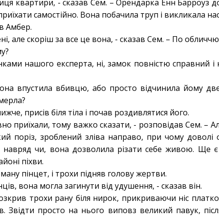
ниця квартири, - сказав Сем. – Орендарка Енн Барроуз д
риїхати самостійно. Вона побачила труп і викликала нас
ав Амбер.
ні, але скоріш за все це вона, - сказав Сем. – По облич
му?
нками нашого експерта, ні, замок повністю справний і 
она впустила вбивцю, або просто відчинила йому две
омерла?
жче, присів біля тіла і почав роздивлятися його.
но приїхали, тому важко сказати, - розповідав Сем. – 
кий поріз, зроблений зліва направо, при чому доволі
, навряд чи, вона дозволила різати себе живою. Ще є
айоні піхви.
рману пінцет, і трохи підняв голову жертви.
нців, вона могла загинути від удушення, - сказав він.
озкрив трохи рану біля нирок, прикриваючи ніс платко
ів. Звідти просто на нього виповз великий павук, післ