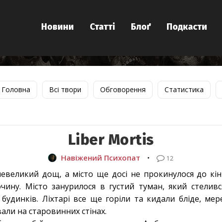
Новини
Статті
Блоґ
Подкасти
Головна
Всі твори
Обговорення
Статистика
Liber Mortis
Навіжений Психопат
•
12
евеликий дощ, а місто ще досі не прокинулося до кі
чину. Місто занурилося в густий туман, який стелив
удинків. Ліхтарі все ще горіли та кидали бліде, мерех
али на старовинних стінах.