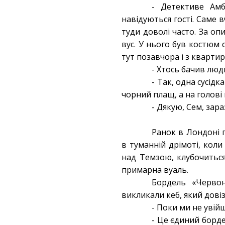
- Детективе Амб
навідуються гості. Саме 
туди доволі часто. За оп
вус. У нього був костюм 
тут позавчора і з квартир
- Хтось бачив лю
- Так, одна сусід
чорний плащ, а на голові
- Дякую, Сем, зара
Ранок в Лондоні п
в туманній дрімоті, кол
над Темзою, клубочиться
примарна вуаль.
Бордель «Червон
викликали кеб, який довіз
- Поки ми не увійш
- Це єдиний борд