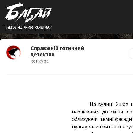
Твiй нiчний кошмар
Справжній готичний
детектив
конкурс
На вулиці йшов н
наближався до місця зло
облизуючи темні фасади б
пульсували і витанцьовув