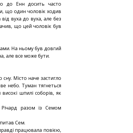
що до Енн досить часто
ли, що один чоловік ходив
від вуха до вуха, але без
бачив, що цей чоловік був
дами. На ньому був довгий
а, але все може бути.
 сну. Місто наче застигло
ве небо. Туман тягнеться
високі шпилі соборів, як
. Річард разом із Семом
апитав Сем.
правді працювала повією,