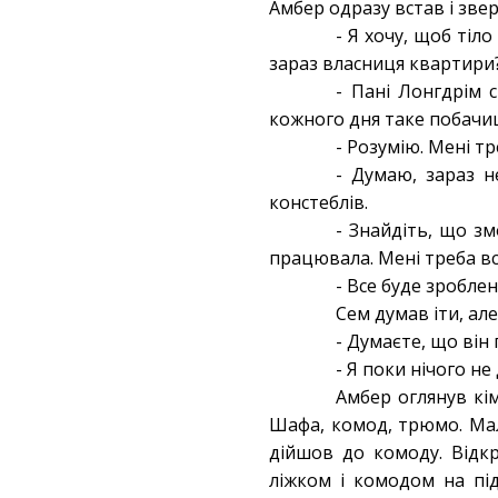
Амбер одразу встав і зве
- Я хочу, щоб тіл
зараз власниця квартири
- Пані Лонгдрім 
кожного дня таке побачи
- Розумію. Мені т
- Думаю, зараз н
констеблів.
- Знайдіть, що зм
працювала. Мені треба всі
- Все буде зроблен
Сем думав іти, але
- Думаєте, що він
- Я поки нічого не
Амбер оглянув кім
Шафа, комод, трюмо. Мал
дійшов до комоду. Відкр
ліжком і комодом на пі