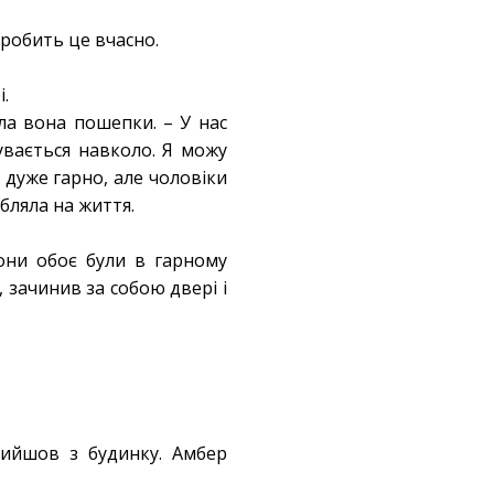
 робить це вчасно.
і.
ала вона пошепки. – У нас
увається навколо. Я можу
 дуже гарно, але чоловіки
обляла на життя.
они обоє були в гарному
н, зачинив за собою двері і
вийшов з будинку. Амбер