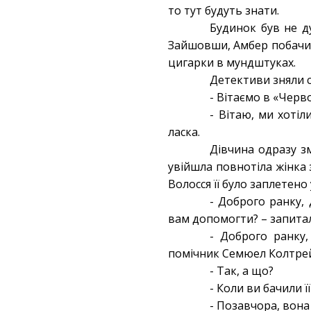
то тут будуть знати.
Будинок був не д
Зайшовши, Амбер побачив 
цигарки в мундштуках.
Детективи зняли с
- Вітаємо в «Черво
- Вітаю, ми хоті
ласка.
Дівчина одразу з
увійшла повнотіла жінка з
Волосся її було заплетено
- Доброго ранку,
вам допомогти? – запитал
- Доброго ранку,
помічник Семюел Колтрейн
- Так, а що?
- Коли ви бачили 
- Позавчора, вона