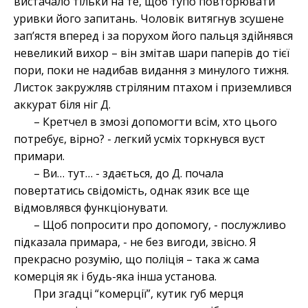
вистачало тільки на те, щоб тупо повторювати
уривки його запитань. Чоловік витягнув зсушене
зап’ястя вперед і за порухом його пальця здійнявся
невеликий вихор – він змітав шари паперів до тієї
пори, поки не надибав видання з минулого тижня.
Листок закружляв стріляним птахом і приземлився
аккурат біля ніг Д.
– Кретчел в змозі допомогти всім, хто цього
потребує, вірно? - легкий усміх торкнувся вуст
примари.
– Ви… тут… - здається, до Д. почала
повертатись свідомість, однак язик все ще
відмовлявся функціонувати.
– Щоб попросити про допомогу, - послужливо
підказала примара, - не без вигоди, звісно. Я
прекрасно розумію, що поліція – така ж сама
комерція як і будь-яка інша установа.
При згадці “комерції”, кутик губ мерця