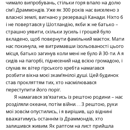
чимало випробувань, стільки горя впало на долю
сім’ї Драммондів. Уже як 300 років нас виселено з
власної землі, вигнано у резервації Канади. Ніхто б
і не повертався у Шотландію, якби ж не батько –
страшно уявити, скільки зусиль і грошей було
вкладено, щоб повернути фамільний маєток. Мати
нас покинула, не витримавши ізольованості цього
місця, батько загинув коли мені не було й 30-ти. А я
сидів на пагорбі, піднесений над всією громадою, і
слухав як вітер гірського хребта намагався
розбити вікна моєї зкам’янілої душі. Цей будинок
став прокляттям тих, хто насмілювався
переступити його поріг.
Я намагався зв’язатись із рештою родини – нас
розділяли океани, потім війни. . . З рештою, руки
мої зовсім опустились, і я вирішив, що віднині
вважатимусь останнім із Драммондів, хто
залишився живим. Як раптом на лист прийшла