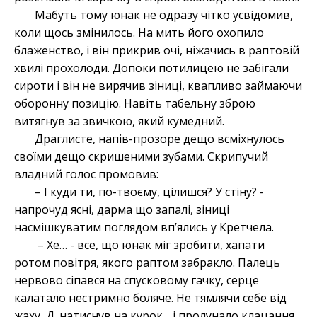
Мабуть тому юнак не одразу чітко усвідомив,
коли щось змінилось. На мить його охопило
блаженство, і він прикрив очі, ніжачись в раптовій
хвилі прохолоди. Допоки потилицею не забігали
сироти і він не вирячив зіниці, квапливо займаючи
оборонну позицію. Навіть табельну зброю
витягнув за звичкою, який кумедний.
Драглисте, напів-прозоре дещо всміхнулось
своїми дещо скришеними зубами. Скрипучий
владний голос промовив:
– І куди ти, по-твоєму, цілишся? У стіну? -
напрочуд ясні, дарма що запалі, зіниці
насмішкуватим поглядом вп’ялись у Кретчела.
– Хе… - все, що юнак міг зробити, хапати
ротом повітря, якого раптом забракло. Палець
нервово сіпався на спусковому гачку, серце
калатало нестримно боляче. Не тямлячи себе від
жаху, Д. натиснув на курок. . і пролунало клацання,