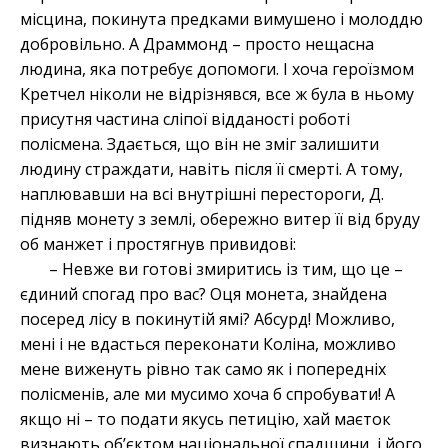
місцина, покинута предками вимушено і молоддю
добровільно. А Драммонд – просто нещасна
людина, яка потребує допомоги. І хоча героїзмом
Кретчел ніколи не відрізнявся, все ж була в ньому
присутня частина сліпої відданості роботі
полісмена. Здається, що він не зміг залишити
людину страждати, навіть після її смерті. А тому,
наплювавши на всі внутрішні перестороги, Д.
підняв монету з землі, обережно витер її від бруду
об манжет і простягнув привидові:
– Невже ви готові змиритись із тим, що це –
єдиний спогад про вас? Оця монета, знайдена
посеред лісу в покинутій ямі? Абсурд! Можливо,
мені і не вдасться переконати Коліна, можливо
мене виженуть рівно так само як і попередніх
полісменів, але ми мусимо хоча б спробувати! А
якщо ні – то подати якусь петицію, хай маєток
визнають об’єктом національної спадщини, і його