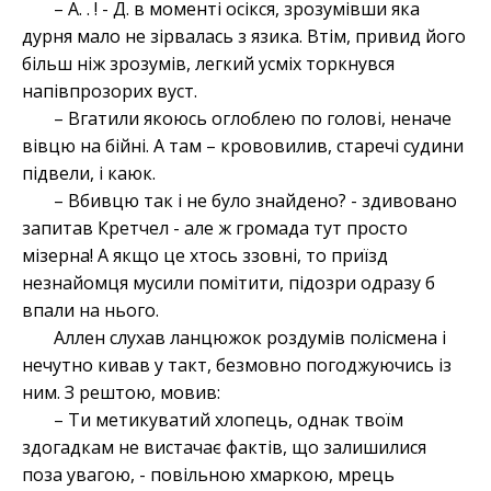
– А. . ! - Д. в моменті осікся, зрозумівши яка
дурня мало не зірвалась з язика. Втім, привид його
більш ніж зрозумів, легкий усміх торкнувся
напівпрозорих вуст.
– Вгатили якоюсь оглоблею по голові, неначе
вівцю на бійні. А там – крововилив, старечі судини
підвели, і каюк.
– Вбивцю так і не було знайдено? - здивовано
запитав Кретчел - але ж громада тут просто
мізерна! А якщо це хтось ззовні, то приїзд
незнайомця мусили помітити, підозри одразу б
впали на нього.
Аллен слухав ланцюжок роздумів полісмена і
нечутно кивав у такт, безмовно погоджуючись із
ним. З рештою, мовив:
– Ти метикуватий хлопець, однак твоїм
здогадкам не вистачає фактів, що залишилися
поза увагою, - повільною хмаркою, мрець