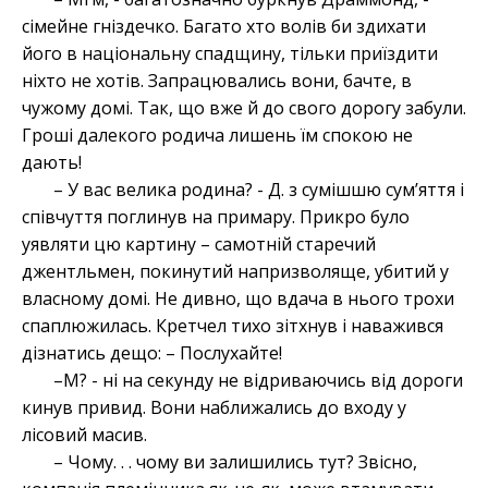
сімейне гніздечко. Багато хто волів би здихати
його в національну спадщину, тільки приїздити
ніхто не хотів. Запрацювались вони, бачте, в
чужому домі. Так, що вже й до свого дорогу забули.
Гроші далекого родича лишень їм спокою не
дають!
– У вас велика родина? - Д. з сумішшю сум’яття і
співчуття поглинув на примару. Прикро було
уявляти цю картину – самотній старечий
джентльмен, покинутий напризволяще, убитий у
власному домі. Не дивно, що вдача в нього трохи
спаплюжилась. Кретчел тихо зітхнув і наважився
дізнатись дещо: – Послухайте!
–М? - ні на секунду не відриваючись від дороги
кинув привид. Вони наближались до входу у
лісовий масив.
– Чому. . . чому ви залишились тут? Звісно,