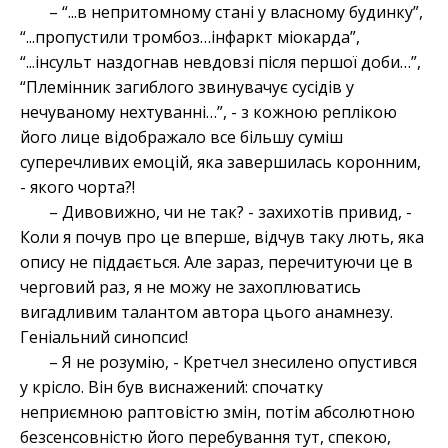
– “...в непритомному стані у власному будинку”,
“...пропустили тромбоз…інфаркт міокарда”,
“...інсульт наздогнав невдовзі після першої доби…”,
“Племінник загиблого звинувачує сусідів у
нечуваному нехтуванні…”, - з кожною реплікою
його лице відображало все більшу суміш
суперечливих емоцій, яка завершилась коронним,
- якого чорта?!
– Дивовижно, чи не так? - захихотів привид, -
Коли я почув про це вперше, відчув таку лють, яка
опису не піддається. Але зараз, перечитуючи це в
черговий раз, я не можу не захоплюватись
вигадливим талантом автора цього анамнезу.
Геніальний синопсис!
– Я не розумію, - Кретчел знесилено опустився
у крісло. Він був виснажений: спочатку
неприємною раптовістю змін, потім абсолютною
безсенсовністю його перебування тут, спекою,