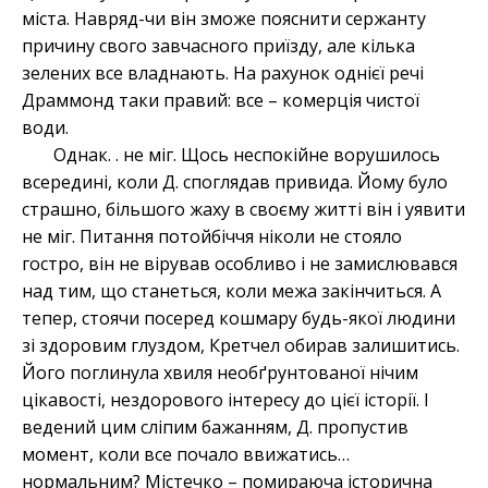
міста. Навряд-чи він зможе пояснити сержанту
причину свого завчасного приїзду, але кілька
зелених все владнають. На рахунок однієї речі
Драммонд таки правий: все – комерція чистої
води.
Однак. . не міг. Щось неспокійне ворушилось
всередині, коли Д. споглядав привида. Йому було
страшно, більшого жаху в своєму житті він і уявити
не міг. Питання потойбіччя ніколи не стояло
гостро, він не вірував особливо і не замислювався
над тим, що станеться, коли межа закінчиться. А
тепер, стоячи посеред кошмару будь-якої людини
зі здоровим глуздом, Кретчел обирав залишитись.
Його поглинула хвиля необґрунтованої нічим
цікавості, нездорового інтересу до цієї історії. І
ведений цим сліпим бажанням, Д. пропустив
момент, коли все почало ввижатись…
нормальним? Містечко – помираюча історична