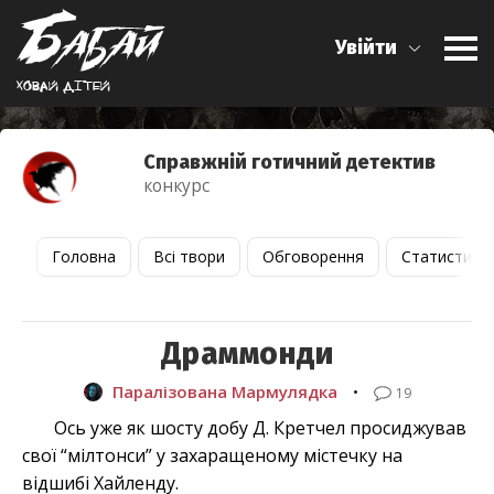
Увійти
Ховай дiтей
Справжній готичний детектив
конкурс
Головна
Всі твори
Обговорення
Статистика
Драммонди
Паралізована Мармулядка
•
19
Ось уже як шосту добу Д. Кретчел просиджував
свої “мілтонси” у захаращеному містечку на
відшибі Хайленду.