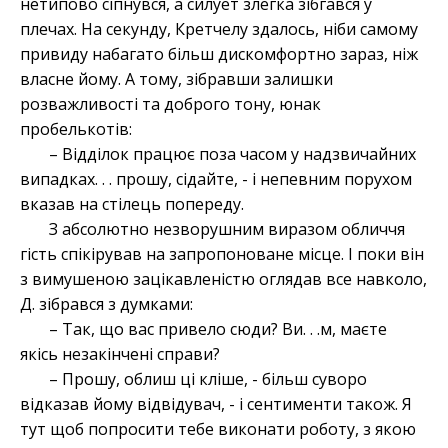
нетипово сіпнувся, а силует злегка зібгався у
плечах. На секунду, Кретчелу здалось, ніби самому
привиду набагато більш дискомфортно зараз, ніж
власне йому. А тому, зібравши залишки
розважливості та доброго тону, юнак
пробелькотів:
– Відділок працює поза часом у надзвичайних
випадках. . . прошу, сідайте, - і непевним порухом
вказав на стілець попереду.
З абсолютно незворушним виразом обличчя
гість спікірував на запропоноване місце. І поки він
з вимушеною зацікавленістю оглядав все навколо,
Д. зібрався з думками:
– Так, що вас привело сюди? Ви. . .м, маєте
якісь незакінчені справи?
– Прошу, облиш ці кліше, - більш суворо
відказав йому відвідувач, - і сентименти також. Я
тут щоб попросити тебе виконати роботу, з якою