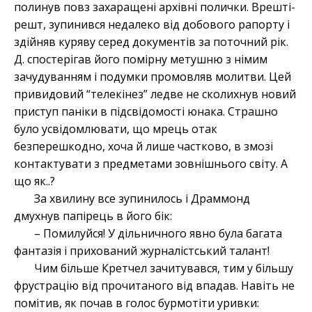
полинув повз захаращені архівні полички. Врешті-
решт, зупинився недалеко від добового рапорту і
здійняв куряву серед документів за поточний рік.
Д. спостерігав його помірну метушню з німим
зачудуванням і подумки промовляв молитви. Цей
привидовий “телекінез” ледве не сколихнув новий
приступ паніки в підсвідомості юнака. Страшно
було усвідомлювати, що мрець отак
безперешкодно, хоча й лише частково, в змозі
контактувати з предметами зовнішнього світу. А
що як..?
За хвилину все зупинилось і Драммонд
дмухнув папірець в його бік:
– Помилуйся! У дільничного явно була багата
фантазія і прихований журналістський талант!
Чим більше Кретчел зачитувався, тим у більшу
фрустрацію від прочитаного від впадав. Навіть не
помітив, як почав в голос бурмотіти уривки: