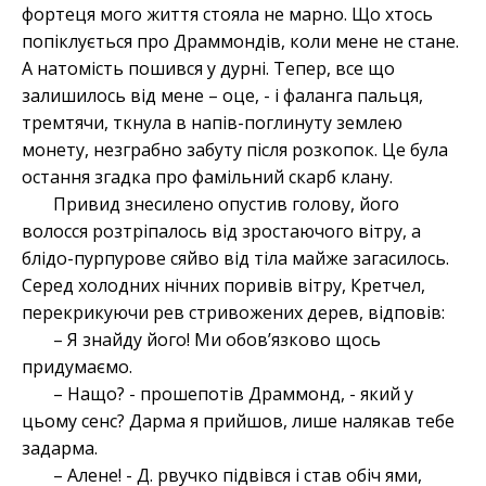
фортеця мого життя стояла не марно. Що хтось
попіклується про Драммондів, коли мене не стане.
А натомість пошився у дурні. Тепер, все що
залишилось від мене – оце, - і фаланга пальця,
тремтячи, ткнула в напів-поглинуту землею
монету, незграбно забуту після розкопок. Це була
остання згадка про фамільний скарб клану.
Привид знесилено опустив голову, його
волосся розтріпалось від зростаючого вітру, а
блідо-пурпурове сяйво від тіла майже загасилось.
Серед холодних нічних поривів вітру, Кретчел,
перекрикуючи рев стривожених дерев, відповів:
– Я знайду його! Ми обов’язково щось
придумаємо.
– Нащо? - прошепотів Драммонд, - який у
цьому сенс? Дарма я прийшов, лише налякав тебе
задарма.
– Алене! - Д. рвучко підвівся і став обіч ями,