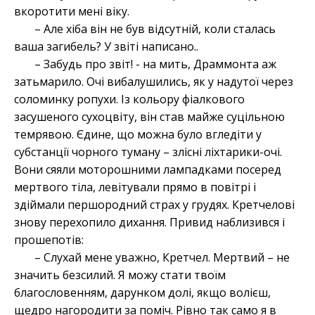
вкоротити мені віку.
– Але хіба він не був відсутній, коли сталась
ваша загибель? У звіті написано..
– Забудь про звіт! - на мить, Драммонта аж
затьмарило. Очі вибалушились, як у надутої через
соломинку ропухи. Із кольору фіалкового
засушеного сухоцвіту, він став майже суцільною
темрявою. Єдине, що можна було вгледіти у
субстанції чорного туману – злісні ліхтарики-очі.
Вони сяяли моторошними лампадками посеред
мертвого тіла, левітували прямо в повітрі і
здіймали першородний страх у грудях. Кретчелові
знову перехопило дихання. Привид наблизився і
прошепотів:
– Слухай мене уважно, Кретчел. Мертвий – не
значить безсилий. Я можу стати твоїм
благословенням, дарунком долі, якщо волієш,
щедро нагородити за поміч. Рівно так само я в