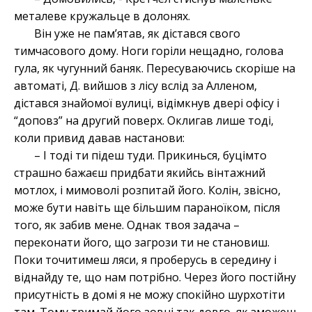
металеве кружальце в долонях.
Він уже не пам’ятав, як дістався свого
тимчасового дому. Ноги горіли нещадно, голова
гула, як чугунний баняк. Пересуваючись скоріше на
автоматі, Д. вийшов з лісу вслід за Алленом,
дістався знайомої вулиці, відімкнув двері офісу і
“доповз” на другий поверх. Оклигав лише тоді,
коли привид давав настанови:
– І тоді ти підеш туди. Прикинься, буцімто
страшно бажаєш придбати якийсь вінтажний
мотлох, і мимоволі розпитай його. Колін, звісно,
може бути навіть ще більшим параноїком, після
того, як забив мене. Однак твоя задача –
переконати його, що загрози ти не становиш.
Поки точитимеш ляси, я проберусь в середину і
віднайду те, що нам потрібно. Через його постійну
присутність в домі я не можу спокійно шурхотіти