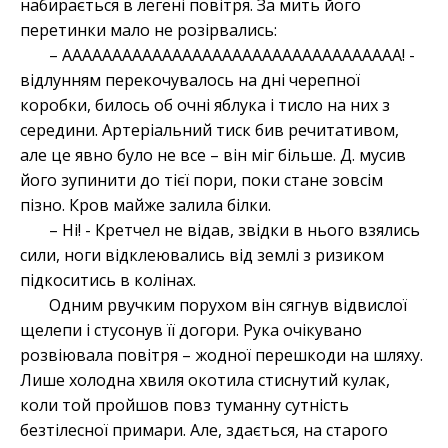
набирається в легені повітря. За мить його
перетинки мало не розірвались:
– АААААААААААААААААААААААААААААААААА! -
відлунням перекочувалось на дні черепної
коробки, билось об очні яблука і тисло на них з
середини. Артеріальний тиск бив речитативом,
але це явно було не все – він міг більше. Д. мусив
його зупинити до тієї пори, поки стане зовсім
пізно. Кров майже залила білки.
– Ні! - Кретчел не відав, звідки в нього взялись
сили, ноги відклеювались від землі з ризиком
підкоситись в колінах.
Одним рвучким порухом він сягнув відвислої
щелепи і стусонув її догори. Рука очікувано
розвіювала повітря – жодної перешкоди на шляху.
Лише холодна хвиля окотила стиснутий кулак,
коли той пройшов повз туманну сутність
безтілесної примари. Але, здається, на старого