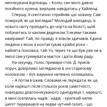
неочікувана відповідь – Колін, син мого давно
покійного кузена, вирішив навідатись у Хайленд.
Спершу, я скептично сприйняв цю новину. Сам
поміркуй, як це виглядає? Молодий виходець із
нового світу приїздить до чорта на болоті, щоб
побачитись із чахлим дядечком. З якими такими
намірами? Тай, по-правді, я зовсім здичавів. Єдина
людина з якою я контактував крайні роки –
найнята покоївка, тай-то, через те що був уже не в
змозі сам утримувати маєток і дати йому раду.
На секунду, голос примари стих. Д. присів
поруч, довірливо заглядаючи в очі старечому
чоловікові – білі жаринки непевно коливались.
– А потім я ожив. Словами не передати, як це,
коли нарешті після стількох років самотності,
знаходиш довгоочікуваного однодумця. І, нарешті,
в мені оселилась надія. . надія, - хрипкий напів-
шепіт перервався на ледве чутний схлип, - що