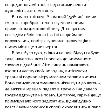
нещодавної амбітності під стосами решти
журналістського мотлоху.
Він важко зітхнув. Зламаний “дуйчик” почив
смертю хоробрих і тепер слугував новим
прихистком для колонії пилу. Д. нещасним
поглядом обвів лопаті, які ні на дюйм не
ворухнулись, повітря зупинило циркуляцію в
цьому місці ще з четвертої.
В роті було сухо, скільки не пий. Відчуття було
таке, наче язик всох і пристав до вимученого
спекою піднебіння. Літо лишень намагалось
вхопити частку своїх володінь, витісняючи
травневі пориви вітру млосним теплим киснем.
Воно тягнуло свої оманливо-ніжні пути до легень,
де важким мрецем падало в трахею і не давало
грудям вдихнути на повну. Це тягуче, гаряче дещо
примушувало його задихатись, відчайдушно
розстібаючи сорочку в спробі охолодитись в пеклі.