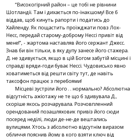
“Високогірний район – це тобі не рівнини
Шотландії. Там і дихається по-інакшому! Все б
віддав, щоб кинуть рапорти і податись до
Хайленду. Як пощастить проїжджати повз Лох-
Несс, передай старому-доброму Нессі привіт від
мене!”, - жартома наставляв його сержант Джесс.
Знав би він тільки, в яку дупу занесе його стажера.
Д. не здивується, якщо в цій Богом забутій місцині і
справді вряди-годи буває Нессі. Чудовисько явно
ховатиметься від решти світу тут, де навіть
таксофон працює з перебоями!
Місцеві зустріли його . . нормально? Абсолютна
відсутність ажіотажу не те що б здивувала Д.,
скоріше якось розчарувала. Розчовпленний
орендований позашляховик привіз його сюди
посеред неділі, люди де-не-де вештались
вулицями. Хтось з абсолютно відсутнім виразом
обличчя пояснив йому в кого взяти ключ від