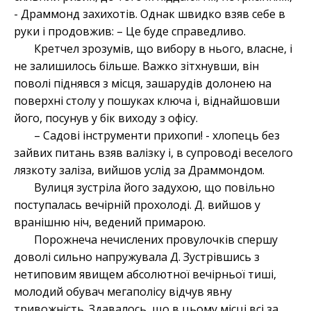
- Драммонд захихотів. Однак швидко взяв себе в
руки і продовжив: – Це буде справедливо.
Кретчел зрозумів, що вибору в нього, власне, і
не залишилось більше. Важко зітхнувши, він
поволі піднявся з місця, зашарудів долонею на
поверхні столу у пошуках ключа і, віднайшовши
його, посунув у бік виходу з офісу.
– Садові інструменти прихопи! - хлопець без
зайвих питань взяв валізку і, в супроводі веселого
лязкоту заліза, вийшов услід за Драммондом.
Вулиця зустріла його задухою, що повільно
поступалась вечірній прохолоді. Д. вийшов у
вранішню ніч, ведений примарою.
Порожнеча нечислених провулочків спершу
доволі сильно напружувала Д. Зустрівшись з
нетиповим явищем абсолютної вечірньої тиші,
молодий обувач мегаполісу відчув явну
тривожність. Здавалось, що в цьому місці всі за