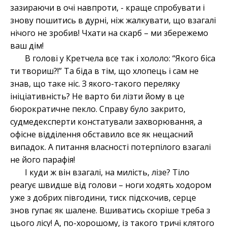
зазираючи в очі навпроти, - краще спробувати і
знову пошитись в дурні, ніж жалкувати, що взагалі
нічого не зробив! Чхати на скарб – ми збережемо
ваш дім!
В голові у Кретчела все так і хололо: “Якого біса
ти твориш?!” Та біда в тім, що хлопець і сам не
знав, що таке ніс. З якого-такого переляку
ініціативність? Не варто би лізти йому в це
бюрократичне пекло. Справу було закрито,
судмедексперти констатували захворювання, а
офісне відділення обставило все як нещасний
випадок. А питання власності потерпілого взагалі
не його парафія!
І куди ж він взагалі, на милість, лізе? Тіло
реагує швидше від голови – ноги ходять ходором
уже з добрих півгодини, тиск підскочив, серце
знов гупає як шалене. Вшиватись скоріше треба з
цього лісу! А, по-хорошому, із такого тричі клятого