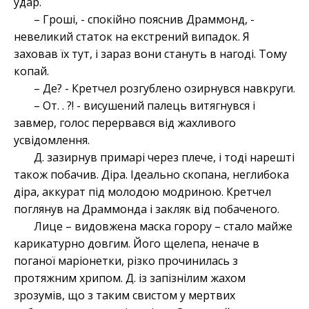
удар.
– Гроші, - спокійно пояснив Драммонд, -
невеликий статок на екстрений випадок. Я
заховав їх тут, і зараз вони стануть в нагоді. Тому
копай.
– Де? - Кретчел розгублено озирнувся навкруги.
– От. . ?! - висушений палець витягнувся і
завмер, голос перервався від жахливого
усвідомлення.
Д. зазирнув примарі через плече, і тоді нарешті
також побачив. Діра. Ідеально скопана, неглибока
діра, аккурат під молодою модриною. Кретчел
поглянув на Драммонда і закляк від побаченого.
Лице – видовжена маска горору – стало майже
карикатурно довгим. Його щелепа, неначе в
поганої маріонетки, різко прочинилась з
протяжним хрипом. Д. із запізнілим жахом
зрозумів, що з таким свистом у мертвих