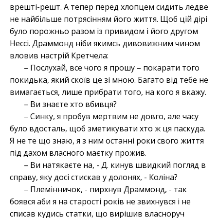
врешті-решт. А тепер перед хлопцем сидить ледве
не найбільше потрясінням його життя. Щоб цій дірі
було порожньо разом із привидом і його другом
Нессі. Драммонд ніби якимсь дивовижним чином
вловив настрій Кретчела:
– Послухай, все чого я прошу – покарати того
покидька, який скоїв це зі мною. Багато від тебе не
вимагається, лише прибрати того, на кого я вкажу.
– Ви знаєте хто вбивця?
– Синку, я пробув мертвим не довго, але часу
було вдосталь, щоб зметикувати хто ж ця паскуда.
Я не те що знаю, я з ним останні роки свого життя
під дахом власного маєтку прожив.
– Ви натякаєте на, - Д. кинув швидкий погляд в
справу, яку досі стискав у долонях, - Коліна?
– Племінничок, - пирхнув Драммонд, - так
боявся аби я на старості років не звихнувся і не
списав кудись статки, що вирішив власноруч