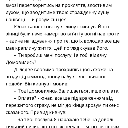
змозі перетворитись на прокляття, злостивим
духом, що зводитиме твою стражденну душу
нанівець. Ти розумієш це?
Юнак важко ковтнув слину і кивнув. Його
зіниці були наче намертво вп’яті у вогні навпроти
– єдине нагадування про те, що їх володар все ще
має краплину життя. Цей погляд скував його.
– Ти зробиш мені послугу, і я тобі віддячу.
Домовились?
Д. ледве вловимо прохрипів щось схоже на
згоду і Драммонд знову набув своєї звичної
подоби. Він кивнув і мовив:
– Тоді домовились. Залишається лише оплата.
– Оплата? - юнак, все ще під враженням від
пережитого страху, не міг до кінця зрозуміти сенс
сказаного. Привид кивнув:
– За твої послуги. Я наражаю тебе на доволі
сильний ризик, до того ж піддаю.. гм, потрясінням,