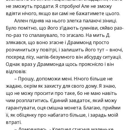
не зможуть продати. Я спробую! Але не зможу
вдіяти нічого, якщо ви самі не бажатимете цього.
Аллен підняв на нього злегка палаючі зіниці.
Було помітно, що його з’їдають сумніви, сяйво раз-
по-раз то спалахувало, то згасало. На мить Д.
злякався, що воно згасне і Драммонд просто
розчиниться у повітрі, і залишить його тут – вночі,
посеред лісу, напів-безумного він абсурду ситуації.
Однак враз у Драммонда щось прояснісло і він
відповів:
– Прошу, допоможи мені. Нічого більше не
жадаю, окрім як захисту для свого дому. Я знаю,
що не можу просити про таке, бо не маю навіть
чим розплатитись. Єдиний завдаток, який можу
гарантувати, оця смішна монета. Благаю, прийми
її, як обіцянку про набагато більше, і зарадь моїй
втраті.
– Домовились, - Кретчел стиснув маленьке