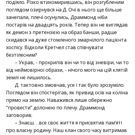
подіяло. Різко втихомирившись, він розгубленим
поглядом озирнувся на Д. Очі в нього ще більше
занепали, плечі осунулись, Драммонд ніби
постарів на двадцять років. Тепер він не виглядав
як демон з претензією на образ банши, радше
скидався на дуже стомленого змарнілого пацієнта
хоспісу. Відколи Кретчел став співчувати
безтілесним?
– Украв, - прохрипів він чи то від зневіри, чи то
від неймовірної образи, - нічого мого на цій клятій
землі не лишилось.
Д. тактовно змовчав, усе і так було зрозуміло.
Поглядом він спостерігав, як привид осів на коліна
прямо на землю. Наважився лише обережно
“провести” долонею по плечу. Драммонд
заговорив:
– Знаєш. . .все своє життя я присвятив пам’яті
про власну родину. Наш клан свого часу витримав