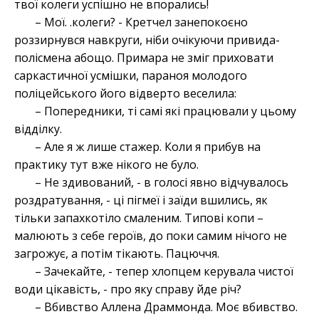
твої колеги успішно не впорались!
– Мої. .колеги? - Кретчел занепокоєно
роззирнувся навкруги, ніби очікуючи привида-
полісмена абощо. Примара не зміг приховати
саркастичної усмішки, параноя молодого
поліцейського його відверто веселила:
– Попередники, ті самі які працювали у цьому
відділку.
– Але я ж лише стажер. Коли я прибув на
практику тут вже нікого не було.
– Не здивований, - в голосі явно відчувалось
роздратування, - ці пігмеї і заїди вшились, як
тільки запахкотіло смаленим. Типові копи –
малюють з себе героїв, до поки самим нічого не
загрожує, а потім тікають. Пацюччя.
– Зачекайте, - тепер хлопцем керувала чистої
води цікавість, - про яку справу йде річ?
– Вбивство Аллена Драммонда. Моє вбивство.