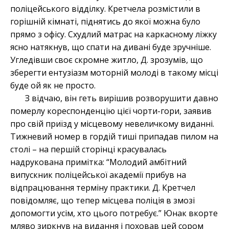
поліцейського відділку. Кретчела розмістили в
горішній кімнаті, піднятись до якої можна було
прямо з офісу. Схудлий матрас на каркасному ліжку
ясно натякнув, що спати на дивані буде зручніше.
Угледівши своє скромне житло, Д. зрозумів, що
зберегти ентузіазм моторній молоді в такому місці
буде ой як не просто.
З відчаю, він геть вирішив розворушити давно
померлу кореспонденцію цієї чорти-гори, заявив
про свій приїзд у місцевому невеличкому виданні.
Тижневий номер в гордій тиші припадав пилом на
столі – на першій сторінці красувалась
надрукована примітка: “Молодий амбітний
випускник поліцейської академії прибув на
відпрацювання терміну практики. Д. Кретчел
повідомляє, що тепер місцева поліція в змозі
допомогти усім, хто цього потребує.” Юнак вкорте
мляво зиркнув на видання і поховав цей сором