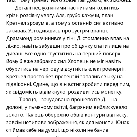
там. Тому тримай його зовні так довго, як зможеш.
Деталі неслухняними насінинами колитись
крізь розсіяну увагу. Але, грубо кажучи, план
Кретчел зрозумів, а тому з останніх сил активно
закивав. Узгодившись про зустріч вранці,
Драммонд розчинився у тіні. Д. стомленно впав на
ліжко, навіть забувши про обіцянку спати лише на
дивані. Все одно спуститись на перший поверх
йому б вже забракло сил. Хлопець не міг навіть
обуритись на чергову відсутність електроенергії,
Кретчел просто без претензій запалив свічку на
підвіконні. Єдине, що він встиг зробити перед тим,
як свідомість відімкнуло, роздивитись монетку.
– Трясця, - зачудовано прошепотів Д. – на
долоні, у тьмяному світлі, багряним виблискувало
золото. Палець обережно обвів контури відтиску,
зовсім нетипове зображення, як для монети. Юнак
спіймав себе на думці, що ніколи не бачив