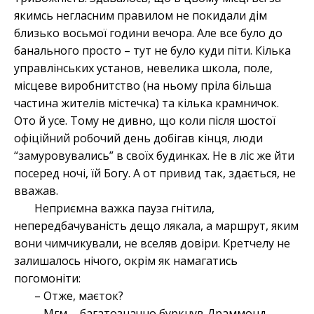
якимсь негласним правилом не покидали дім
близько восьмої години вечора. Але все було до
банального просто – тут не було куди піти. Кілька
управлінських установ, невелика школа, поле,
місцеве виробнитство (на ньому пріла більша
частина жителів містечка) та кілька крамничок.
Ото й усе. Тому не дивно, що коли після шостої
офіційний робочий день добігав кінця, люди
“замуровувались” в своїх будинках. Не в ліс же йти
посеред ночі, їй Богу. А от привид так, здається, не
вважав.
Неприємна важка пауза гнітила,
непередбачуваність дещо лякала, а маршрут, яким
вони чимчикували, не вселяв довіри. Кретчелу не
залишалось нічого, окрім як намагатись
погомоніти:
– Отже, маєток?
– Мгм, - багатозначно буркнув Драммонд, -