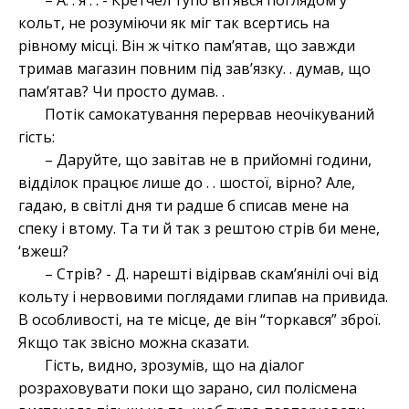
– А. . я . . - Кретчел тупо вп’явся поглядом у
кольт, не розуміючи як міг так всертись на
рівному місці. Він ж чітко пам’ятав, що завжди
тримав магазин повним під зав’язку. . думав, що
пам’ятав? Чи просто думав. .
Потік самокатування перервав неочікуваний
гість:
– Даруйте, що завітав не в прийомні години,
відділок працює лише до . . шостої, вірно? Але,
гадаю, в світлі дня ти радше б списав мене на
спеку і втому. Та ти й так з рештою стрів би мене,
‘вжеш?
– Стрів? - Д. нарешті відірвав скам’янілі очі від
кольту і нервовими поглядами глипав на привида.
В особливості, на те місце, де він “торкався” зброї.
Якщо так звісно можна сказати.
Гість, видно, зрозумів, що на діалог
розраховувати поки що зарано, сил полісмена