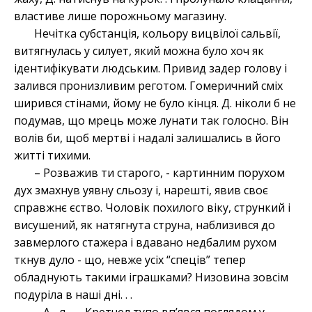
властиве лише порожньому магазину.
Нечітка субстанція, кольору вицвілої сальвії,
витягнулась у силует, який можна було хоч як
ідентифікувати людським. Привид задер голову і
залився пронизливим реготом. Гомеричний сміх
ширився стінами, йому не було кінця. Д. ніколи б не
подумав, що мрець може лунати так голосно. Він
волів би, щоб мертві і надалі залишались в його
житті тихими.
– Розважив ти старого, - картинним порухом
дух змахнув уявну сльозу і, нарешті, явив своє
справжнє єство. Чоловік похилого віку, стрункий і
висушений, як натягнута струна, наблизився до
завмерлого стажера і вдавано недбалим рухом
ткнув дуло - що, невже усіх “спеців” тепер
обладнують такими іграшками? Низовина зовсім
подуріла в наші дні. . .