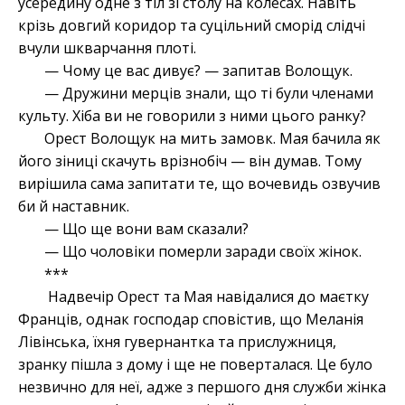
усередину одне з тіл зі столу на колесах. Навіть
крізь довгий коридор та суцільний сморід слідчі
вчули шкварчання плоті.
— Чому це вас дивує? — запитав Волощук.
— Дружини мерців знали, що ті були членами
культу. Хіба ви не говорили з ними цього ранку?
Орест Волощук на мить замовк. Мая бачила як
його зіниці скачуть врізнобіч — він думав. Тому
вирішила сама запитати те, що вочевидь озвучив
би й наставник.
— Що ще вони вам сказали?
— Що чоловіки померли заради своїх жінок.
***
Надвечір Орест та Мая навідалися до маєтку
Франців, однак господар сповістив, що Меланія
Лівінська, їхня гувернантка та прислужниця,
зранку пішла з дому і ще не поверталася. Це було
незвично для неї, адже з першого дня служби жінка