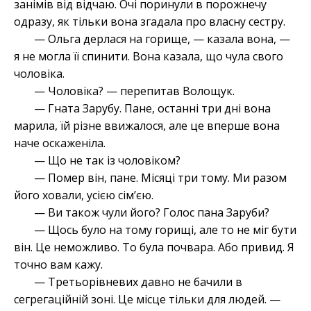
занімів від відчаю. Очі поринули в порожнечу
одразу, як тільки вона згадала про власну сестру.
— Ольга дерлася на горище, — казала вона, —
я не могла її спинити. Вона казала, що чула свого
чоловіка.
— Чоловіка? — перепитав Волощук.
— Гната Зарубу. Пане, останні три дні вона
марила, їй різне ввижалося, але це вперше вона
наче оскаженіла.
— Що не так із чоловіком?
— Помер він, пане. Місяці три тому. Ми разом
його ховали, усією сім’єю.
— Ви також чули його? Голос пана Заруби?
— Щось було на тому горищі, але то не міг бути
він. Це неможливо. То була почвара. Або привид. Я
точно вам кажу.
— Третьорівневих давно не бачили в
сегрегаційній зоні. Це місце тільки для людей. —