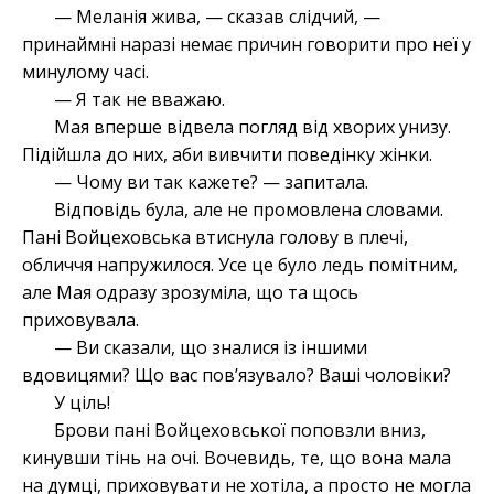
— Меланія жива, — сказав слідчий, —
принаймні наразі немає причин говорити про неї у
минулому часі.
— Я так не вважаю.
Мая вперше відвела погляд від хворих унизу.
Підійшла до них, аби вивчити поведінку жінки.
— Чому ви так кажете? — запитала.
Відповідь була, але не промовлена словами.
Пані Войцеховська втиснула голову в плечі,
обличчя напружилося. Усе це було ледь помітним,
але Мая одразу зрозуміла, що та щось
приховувала.
— Ви сказали, що зналися із іншими
вдовицями? Що вас пов’язувало? Ваші чоловіки?
У ціль!
Брови пані Войцеховської поповзли вниз,
кинувши тінь на очі. Вочевидь, те, що вона мала
на думці, приховувати не хотіла, а просто не могла