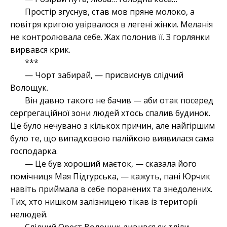
Простір згуснув, став мов пряне молоко, а
повітря кригою увірвалося в легені жінки. Меланія
не контролювала себе. Жах полонив її. З горлянки
вирвався крик.
***
— Чорт забирай, — присвиснув слідчий
Волощук.
Він давно такого не бачив — аби отак посеред
сергрегаційної зони людей хтось спалив будинок.
Це було нечувано з кількох причин, але найгіршим
було те, що випадковою палійкою виявилася сама
господарка.
— Це був хороший маєток, — сказала його
помічниця Мая Підгурська, — кажуть, пані Юрчик
навіть приймала в себе поранених та знедолених.
Тих, хто нишком залізницею тікав із території
нелюдей.