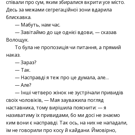
співали про сум, яким збиралися вкрити усе місто.
Десь за межами сегрегаційної зони вдарила
блискавка.
— Мабуть, нам час.
— Завітаймо до ще однієї вдови, — сказав
Волощук.
То була не пропозиція чи питання, а прямий
наказ.
— Зараз?
— Так.
— Насправді я теж про це думала, але…
— Але?
— Інші четверо жінок не зустрічали привидів
своїх чоловіків, — Мая зауважила погляд
наставника, тому вирішила пояснити: — я
називатиму їх привидами, бо ми досі не знаємо
ким вони є насправді. Так ось, на них не нападали,
їм не говорили про косу й кайдани. Ймовірно,