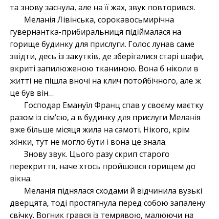
та знову заснула, але на її жах, звук повторився.
Меланія Лівінська, сорокавосьмирічна
гувернантка-прибиральниця підіймалася на
горище будинку для прислуги. Голос лунав саме
звідти, десь із закутків, де зберігалися старі шафи,
вкриті запилюженою тканиною. Вона б ніколи в
житті не пішла вночі на клич потойбічного, але ж
це був він…
Господар Емануїл Франц спав у своєму маєтку
разом із сім’єю, а в будинку для прислуги Меланія
вже більше місяця жила на самоті. Нікого, крім
жінки, тут не могло бути і вона це знала.
Знову звук. Цього разу скрип старого
перекриття, наче хтось пройшовся горищем до
вікна.
Меланія піднялася сходами й відчинила вузькі
дверцята, тоді простягнула перед собою запалену
свічку. Вогник грався із темрявою, малюючи на