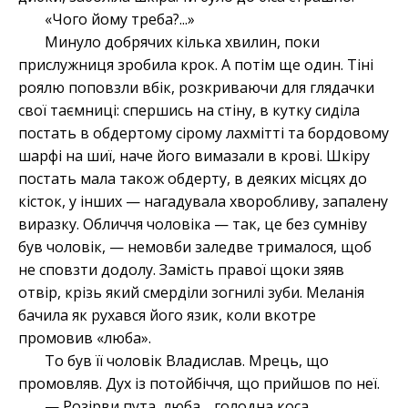
«Чого йому треба?...»
Минуло добрячих кілька хвилин, поки
прислужниця зробила крок. А потім ще один. Тіні
роялю поповзли вбік, розкриваючи для глядачки
свої таємниці: спершись на стіну, в кутку сиділа
постать в обдертому сірому лахмітті та бордовому
шарфі на шиї, наче його вимазали в крові. Шкіру
постать мала також обдерту, в деяких місцях до
кісток, у інших — нагадувала хворобливу, запалену
виразку. Обличчя чоловіка — так, це без сумніву
був чоловік, — немовби заледве трималося, щоб
не сповзти додолу. Замість правої щоки зяяв
отвір, крізь який смерділи зогнилі зуби. Меланія
бачила як рухався його язик, коли вкотре
промовив «люба».
То був її чоловік Владислав. Мрець, що
промовляв. Дух із потойбіччя, що прийшов по неї.
— Розірви пута, люба… голодна коса…