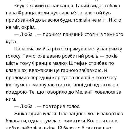
Звук. Схожий на чавкання. Такий видає собака
пана Франца, коли жує сире м’ясо, але той був
прив’язаний до власної буди, тож він не міг… Ніхто
не міг, окрім…
— Люба… — пронісся панічний стогін із темного
кута.
Палаюча змійка різко спрямувалася у напрямку
голосу. Там стояв давно розбитий рояль — років
шість тому Франців малюк Штефан стрибав по
клавішах, вважаючи це гарною забавкою, й
проломив передній корпус та педалі. З того часу
інструмент марнував свої останні дні під затхлою
ковдрою. Те, що говорило до Меланії, ховалося за
ним.
— Люба… — повторив голос.
Жінка здригнулася. Тіло заціпеніло. Їй закортіло
блювати, однак зуміла стриматися. Волосся стало
дибки, заболіла шкіра. Їй було до біса страшно.