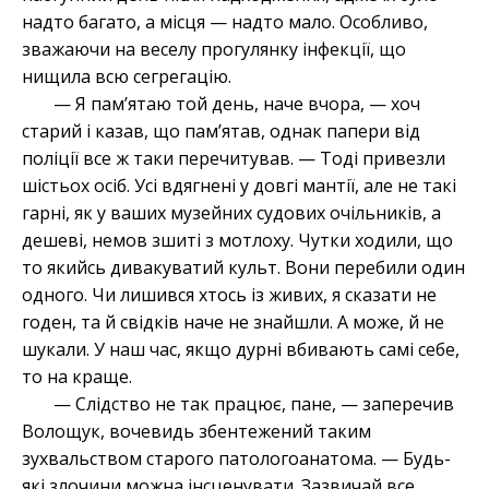
надто багато, а місця — надто мало. Особливо,
зважаючи на веселу прогулянку інфекції, що
нищила всю сегрегацію.
— Я пам’ятаю той день, наче вчора, — хоч
старий і казав, що пам’ятав, однак папери від
поліції все ж таки перечитував. — Тоді привезли
шістьох осіб. Усі вдягнені у довгі мантії, але не такі
гарні, як у ваших музейних судових очільників, а
дешеві, немов зшиті з мотлоху. Чутки ходили, що
то якийсь дивакуватий культ. Вони перебили один
одного. Чи лишився хтось із живих, я сказати не
годен, та й свідків наче не знайшли. А може, й не
шукали. У наш час, якщо дурні вбивають самі себе,
то на краще.
— Слідство не так працює, пане, — заперечив
Волощук, вочевидь збентежений таким
зухвальством старого патологоанатома. — Будь-
які злочини можна інсценувати. Зазвичай все