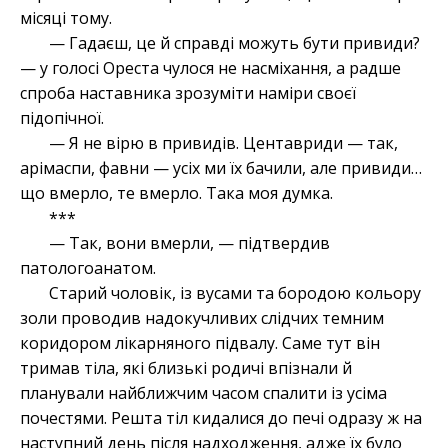
місяці тому.
— Гадаєш, це й справді можуть бути привиди?
— у голосі Ореста чулося не насміхання, а радше
спроба наставника зрозуміти наміри своєї
підопічної.
— Я не вірю в привидів. Центавриди — так,
арімаспи, фавни — усіх ми їх бачили, але привиди…
що вмерло, те вмерло. Така моя думка.
***
— Так, вони вмерли, — підтвердив
патологоанатом.
Старий чоловік, із вусами та бородою кольору
золи проводив надокучливих слідчих темним
коридором лікарняного підвалу. Саме тут він
тримав тіла, які близькі родичі впізнали й
планували найближчим часом спалити із усіма
почестями. Решта тіл кидалися до печі одразу ж на
наступний день після надходження, адже їх було