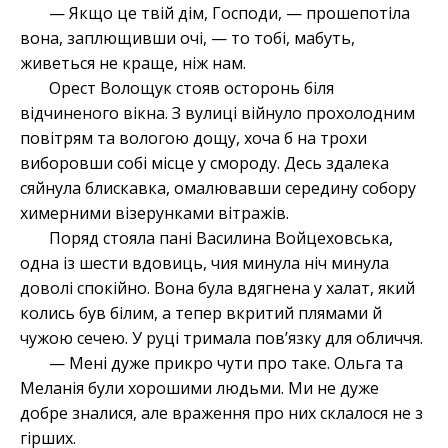
— Якщо це твій дім, Господи, — прошепотіла
вона, заплющивши очі, — то тобі, мабуть,
живеться не краще, ніж нам.
Орест Волощук стояв осторонь біля
відчиненого вікна. З вулиці війнуло прохолодним
повітрям та вологою дощу, хоча б на трохи
виборовши собі місце у смороду. Десь здалека
сяйнула блискавка, омалювавши середину собору
химерними візерунками вітражів.
Поряд стояла пані Василина Войцеховська,
одна із шести вдовиць, чия минула ніч минула
доволі спокійно. Вона була вдягнена у халат, який
колись був білим, а тепер вкритий плямами й
чужою сечею. У руці тримала пов’язку для обличчя.
— Мені дуже прикро чути про таке. Ольга та
Меланія були хорошими людьми. Ми не дуже
добре зналися, але враження про них склалося не з
гірших.