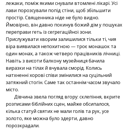
лежаки, поміж якими снували втомлені лікарі. Усі
лави порозсували попід стіни, щоб збільшити
простір. Священника ніде не було видно.
Ймовірно, він давно покинув божий дім у пошуках
переправи геть із сегрегаційної зони.
Прислужувати хворим залишилися тільки ті, чия
віра виявилася непохитною — троє монашок та
один монах, а також четверо працівників лічниці.
Навіть з висоти балкону музейниця бачила
виразки на тілах й вчувала сморід. Колись
натхненні хорові співи змінилися на суцільний
затяжний стогін. Саме так останнім часом звучало
місто.
Дівчина звела погляд вгору: склепіння, вкрите
розписами біблійних сцен, майже обсипалося,
кілька статуй святих не мали голів та рук, усе
золото, яке можна було здерти, давно
порозкрадали.