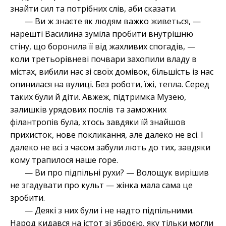
знайти сил та потрібних слів, аби сказати.
— Ви ж знаєте як людям важко живеться, —
нарешті Василина зуміла пробити внутрішню
стіну, що боронила її від жахливих спогадів, —
коли третьорівневі почвари захопили владу в
містах, вибили нас зі своїх домівок, більшість із нас
опинилася на вулиці. Без роботи, їжі, тепла. Серед
таких були й діти. Авжеж, підтримка Музею,
залишків урядових послів та заможних
філантропів була, хтось завдяки їй знайшов
прихисток, нове покликання, але далеко не всі. І
далеко не всі з часом забули лють до тих, завдяки
кому трапилося наше горе.
— Ви про підпільні рухи? — Волощук вирішив
не згадувати про культ — жінка мала сама це
зробити.
— Деякі з них були і не надто підпільними.
Народ кидався на істот зі зброєю, яку тільки могли