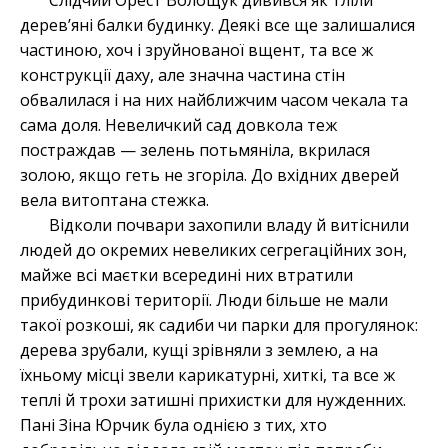
Слідчий Орест Волощук дивився як тліли
дерев’яні балки будинку. Деякі все ще залишалися
частиною, хоч і зруйнованої вщент, та все ж
конструкції даху, але значна частина стін
обвалилася і на них найближчим часом чекала та
сама доля. Невеличкий сад довкола теж
постраждав — зелень потьмяніла, вкрилася
золою, якщо геть не згоріла. До вхідних дверей
вела витоптана стежка.
Відколи почвари захопили владу й витіснили
людей до окремих невеликих сегрегаційних зон,
майже всі маєтки всередині них втратили
прибудинкові території. Люди більше не мали
такої розкоші, як садиби чи парки для прогулянок:
дерева зрубали, кущі зрівняли з землею, а на
їхньому місці звели карикатурні, хиткі, та все ж
теплі й трохи затишні прихистки для нужденних.
Пані Зіна Юрчик була однією з тих, хто