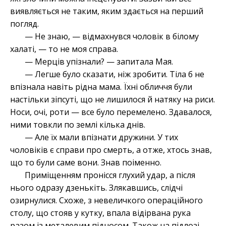
виявляється не таким, яким здається на перший
погляд.
— Не знаю, — відмахнувся чоловік в білому
халаті, — то не моя справа.
— Мерців упізнали? — запитала Мая.
— Легше було сказати, ніж зробити. Тіла б не
впізнала навіть рідна мама. Їхні обличчя були
настільки зіпсуті, що не лишилося й натяку на риси.
Носи, очі, роти — все було перемелено. Здавалося,
ними товкли по землі кілька днів.
— Але їх мали впізнати дружини. У тих
чоловіків є справи про смерть, а отже, хтось знав,
що то були саме вони. Знав поіменно.
Приміщенням пронісся глухий удар, а після
нього одразу дзенькіть. Злякавшись, слідчі
озирнулися. Схоже, з невеличкого операційного
столу, що стояв у кутку, впала відірвана рука
разом із металевим підносом. Також на підлозі