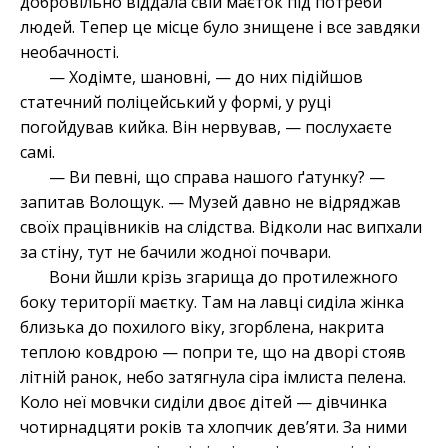
добровільно віддала свій маєток під потреби
людей. Тепер це місце було знищене і все завдяки
необачності.
— Ходімте, шановні, — до них підійшов
статечний поліцейський у формі, у руці
погойдував кийка. Він нервував, — послухаєте
самі.
— Ви певні, що справа нашого ґатунку? —
запитав Волощук. — Музей давно не відряджав
своїх працівників на слідства. Відколи нас випхали
за стіну, тут не бачили жодної почвари.
Вони йшли крізь згарища до протилежного
боку території маєтку. Там на лавці сиділа жінка
близька до похилого віку, згорблена, накрита
теплою ковдрою — попри те, що на дворі стояв
літній ранок, небо затягнула сіра імлиста пелена.
Коло неї мовчки сиділи двоє дітей — дівчинка
чотирнадцяти років та хлопчик дев’яти. За ними