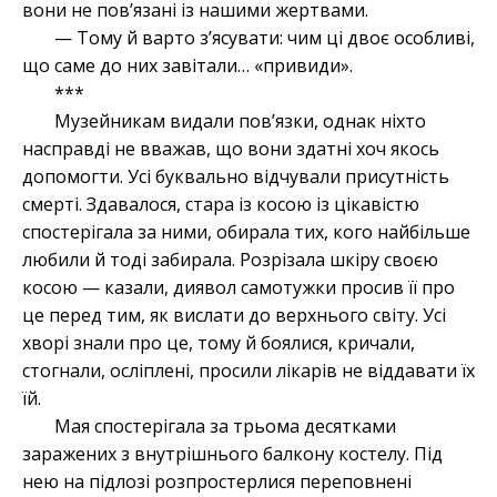
вони не пов’язані із нашими жертвами.
— Тому й варто з’ясувати: чим ці двоє особливі,
що саме до них завітали… «привиди».
***
Музейникам видали пов’язки, однак ніхто
насправді не вважав, що вони здатні хоч якось
допомогти. Усі буквально відчували присутність
смерті. Здавалося, стара із косою із цікавістю
спостерігала за ними, обирала тих, кого найбільше
любили й тоді забирала. Розрізала шкіру своєю
косою — казали, диявол самотужки просив її про
це перед тим, як вислати до верхнього світу. Усі
хворі знали про це, тому й боялися, кричали,
стогнали, осліплені, просили лікарів не віддавати їх
їй.
Мая спостерігала за трьома десятками
заражених з внутрішнього балкону костелу. Під
нею на підлозі розпростерлися переповнені