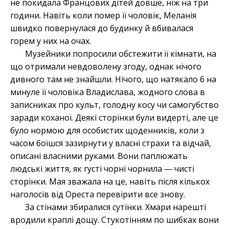
не покидала Францових дітей довше, ніж на три
години. Навіть коли помер її чоловік, Меланія
швидко повернулася до будинку й вбивалася
горем у них на очах.
Музейники попросили обстежити її кімнати, на
що отримали невдоволену згоду, однак нічого
дивного там не знайшли. Нічого, що натякало б на
минуле її чоловіка Владислава, жодного слова в
записниках про культ, голодну косу чи самогубство
заради коханої. Деякі сторінки були видерті, але це
було нормою для особистих щоденників, коли з
часом боїшся зазирнути у власні страхи та відчай,
описані власними руками. Вони паплюжать
людські життя, як густі чорні чорнила — чисті
сторінки. Мая зважала на це, навіть після кількох
наголосів від Ореста перевірити все знову.
За стінами збиралися сутінки. Хмари нарешті
вродили краплі дощу. Стукотінням по шибках вони