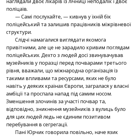
наглядали двоє лікарів із лічниці неподалік і двоє
поліцаїв.
— Самі послухайте, — кивнув у їхній бік
поліцейський та залишив працівників міжрівневої
структури.
Слідчі намагалися виглядати якомога
привітними, але це не зарадило кривим поглядам
поліцейських. Дехто з людей досі звинувачував
музейників у поразці перед почварами третього
рівня, вважали, що міжнародна організація із
такими впливами та ресурсами, яких не було
навіть у деяких країнах Європи, загралася у власні
амбіції та проспала напад під самим носом.
Зменшення злочинів за участі почвар та,
відповідно, зникнення музейників з вулиць було
для цих людей ледь не єдиним позитивом
перебування в сегрегації.
Пані Юрчик говорила повільно, наче язик