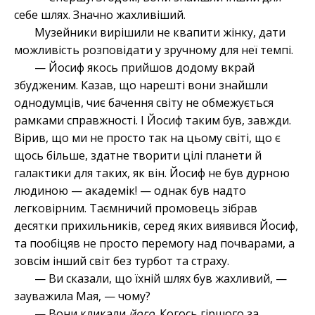
себе шлях. Значно жахливіший.
Музейники вирішили не квапити жінку, дати
можливість розповідати у зручному для неї темпі.
— Йосиф якось прийшов додому вкрай
збудженим. Казав, що нарешті вони знайшли
однодумців, чиє бачення світу не обмежується
рамками справжності. І Йосиф таким був, завжди.
Вірив, що ми не просто так на цьому світі, що є
щось більше, здатне творити цілі планети й
галактики для таких, як він. Йосиф не був дурною
людиною — академік! — однак був надто
легковірним. Таємничий промовець зібрав
десятки прихильників, серед яких виявився Йосиф,
та пообіцяв не просто перемогу над почварами, а
зовсім інший світ без турбот та страху.
— Ви сказали, що їхній шлях був жахливий, —
зауважила Мая, — чому?
— Вони кликали
його
. Когось гіршого за