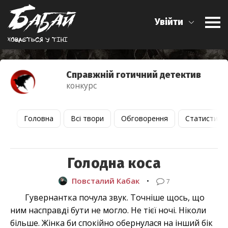
Увійти
Ховається у тiнi
Справжній готичний детектив
конкурс
Головна
Всі твори
Обговорення
Статистика
Голодна коса
Повсталий Кабак
•
7
Гувернантка почула звук. Точніше щось, що
ним насправді бути не могло. Не тієї ночі. Ніколи
більше. Жінка би спокійно обернулася на інший бік