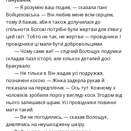
панування.
— Я розумію ваш подив, — сказала пані
Войцеховська. — Він любив мене всім серцем,
тому й бажав, аби я також долучилася до
спільноти. Богові потрібні були жертви для з’яви у
цей світ. Тобто не так, не жертви — провідники. І
провідники ці мали бути добровольцями.
— Чому саме ви? — слідчий Волощук подумки
складав пазл історії, але кількох деталей досі
бракувало.
— Не тільки я. Він жадав усі подружжя,
позначені косою. — Жінка задерла рукав й
показала на передпліччя. — Ось тут. Кожному з
чоловіків зробили поріз у вигляді коси. Згодом від
нього залишався шрам. Усі провідники повинні
мати такий.
— Ви не погодились, — сказав Волощук,
дивлячись на неушкоджену шкіру.