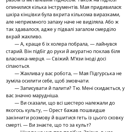
опинилися кілька інструментів. Мая придивилася:
шкіра кінцівки була вкрита кількома виразками,
але неприємного запаху наче не виділяла. Або ж
так здавалося, адже у підвалі загалом смерділо
вкрай жахливо.
— А, краще б їх холера побрала, — лайнувся
старий. Він підбіг до руки й акуратно поклав біля
власника-мерця. — Свіжий. М’язи іноді досі
сіпаються.
— Жахлива у вас робота, — Мая Підгурська не
зуміла осилити себе, щоб змовчати.
— Записувати й палити? Тю. Мені скидається, у
вас значно марудніша.
— Ви сказали, що всі шестеро належали до
якогось культу, — Орест бажав пошвидше
закінчити розмову й вшитися геть із цього сховку
смерті. — Ви знаєте, що то за культ?