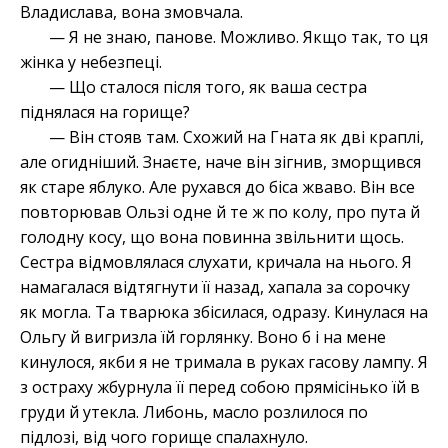
Владислава, вона змовчала.
— Я не знаю, панове. Можливо. Якщо так, то ця
жінка у небезпеці.
— Що сталося після того, як ваша сестра
піднялася на горище?
— Він стояв там. Схожий на Гната як дві краплі,
але огидніший. Знаєте, наче він зігнив, зморщився
як старе яблуко. Але рухався до біса жваво. Він все
повторював Ользі одне й те ж по колу, про пута й
голодну косу, що вона повинна звільнити щось.
Сестра відмовлялася слухати, кричала на нього. Я
намагалася відтягнути її назад, хапала за сорочку
як могла. Та тварюка збісилася, одразу. Кинулася на
Ольгу й вигризла їй горлянку. Воно б і на мене
кинулося, якби я не тримала в руках гасову лампу. Я
з остраху жбурнула її перед собою прямісінько їй в
груди й утекла. Либонь, масло розлилося по
підлозі, від чого горище спалахнуло.