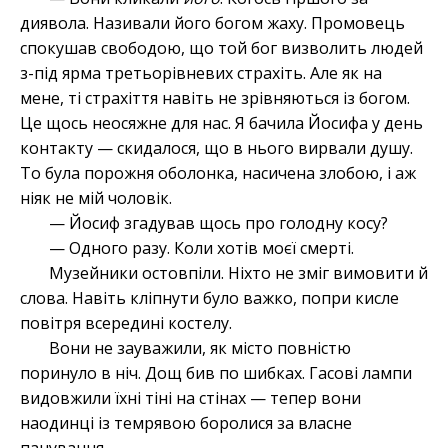
диявола. Називали його богом жаху. Промовець
спокушав свободою, що той бог визволить людей
з-під ярма третьорівневих страхіть. Але як на
мене, ті страхіття навіть не зрівняються із богом.
Це щось неосяжне для нас. Я бачила Йосифа у день
контакту — скидалося, що в нього вирвали душу.
То була порожня оболонка, насичена злобою, і аж
ніяк не мій чоловік.
— Йосиф згадував щось про голодну косу?
— Одного разу. Коли хотів моєї смерті.
Музейники остовпіли. Ніхто не зміг вимовити й
слова. Навіть кліпнути було важко, попри кисле
повітря всередині костелу.
Вони не зауважили, як місто повністю
поринуло в ніч. Дощ бив по шибках. Гасові лампи
видовжили їхні тіні на стінах — тепер вони
наодинці із темрявою боролися за власне