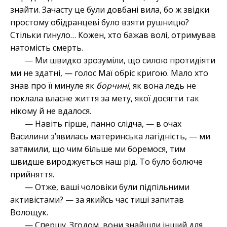
знайти. Зачасту це були довбані вила, бо ж звідки
простому обідранцеві було взяти рушницю?
Стільки гинуло… Кожен, хто бажав волі, отримував
натомість смерть.
— Ми швидко зрозуміли, що силою протидіяти
ми не здатні, — голос Маї обріс кригою. Мало хто
знав про її минуле як
борчині
, як вона ледь не
поклала власне життя за мету, якої досягти так
нікому й не вдалося.
— Навіть гірше, панно слідча, — в очах
Василини з’явилась материнська лагідність, — ми
затямили, що чим більше ми боремося, тим
швидше вироджується наш рід. То було болюче
прийняття.
— Отже, ваші чоловіки були підпільними
активістами? — за якийсь час тиші запитав
Волощук.
— Спершу. Згодом, вони знайшли інший для