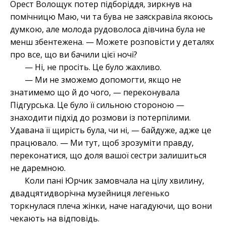
Орест Волощук потер підборіддя, зиркнув на
помічницю Маю, чи та бува не заяскравіла якоюсь
думкою, але молода рудоволоса дівчина була не
менш збентежена. — Можете розповісти у деталях
про все, що ви бачили цієї ночі?
— Ні, не просіть. Це було жахливо.
— Ми не зможемо допомогти, якщо не
знатимемо що й до чого, — переконувала
Підгурська. Це було її сильною стороною —
знаходити підхід до розмови із потерпілими.
Удавана її щирість була, чи ні, — байдуже, адже це
працювало. — Ми тут, щоб зрозуміти правду,
переконатися, що доля вашої сестри залишиться
не даремною.
Коли пані Юрчик замовчала на цілу хвилину,
двадцятидворічна музейниця легенько
торкнулася плеча жінки, наче нагадуючи, що вони
чекають на відповідь.