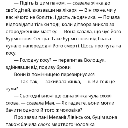
— Підіть із цим паном, — сказала жінка до
своїх дітей, вказавши на лікаря. — Він гляне, чи у
вас нічого не болить, і дасть льодяника. — Почала
відповідати тільки тоді, коли дітвора зникла за
огородженням маєтку: — Вона казала, що чує його
бурмотіння. Сестра. Таке бурмотіння від Гната
лунало напередодні його смерті. Щось про пута та
косу.
— Голодну косу? — перепитав Волощук,
здійнявши від подиву брови.
Вони із помічницею перезирнулися.
— Так-так, — закивала жінка, — її. Ви теж це
чули?
— Сьогодні вночі ще одна жінка чула схожі
слова, — сказала Мая. — Як гадаєте, вони могли
бачити одного й того ж чоловіка?
Про заяви пані Меланії Лівінської, буцім вона
також бачила
свого
мертвого чоловіка