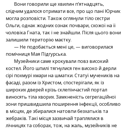
Вони говорили ще хвилин п’ятнадцять,
слідчим удалося отримати все, про що пані Юрчик
могла розповісти. Також оглянули тіло сестри
Ольги, однак жодних ознак почвари, схожої на її
чоловіка Гната, так і не знайшли. Після цього вони
залишили територію маєтку.
— Не подобається мені це, — виговорилася
помічниця Мая Підгурська.
Музейники саме крокували повз високий
костел. Його шпилі тягнулися ген високо й дерли
сірі похмурі хмари на шматки. Статуї мучеників на
фасаді, разом із Христом, спостерігали, як із
широких дверей крізь склепінчастий портал
виносять тіла хворих. Замкненість сегрегаційної
зони пришвидшила поширення інфекції, особливо
в місцях, де збиралися натовпи безхатьків та
жебраків. Такі місця зазвичай траплялися в
лічницях та соборах, тож, на жаль, музейників не