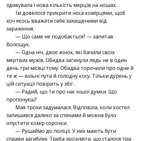
здивувала і нова кількість мерців на ношах.
Їм довелося прикрити носа комірцями, щоб
хоч якось вважати себе захищеними від
зараження.
— Що саме не подобається? — запитав
Волощук.
— Одна ніч, двоє жінок, які бачили своїх
мертвих мужів. Обидва загинули ледь не в один
день три місяці тому. Обидва торочили про одне й
те ж — вільні пута й голодну косу. Тільки дурень у
цій ситуації повірить у збіг.
— Радий, що ти про нас іншої думки. Що
пропонуєш?
Мая трохи задумалася. Відповіла, коли костел
залишився далеко за спинами й можна було
опустити комір сорочки.
— Рушаймо до поліції. У них мають бути
справи загиблих. Треба зрозуміти, що сталося три