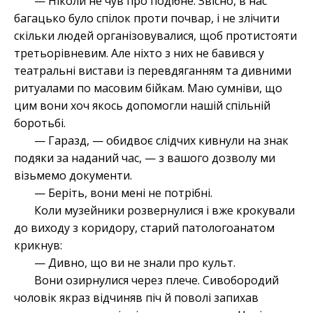
— Ніколи не чув про подібне. Звісно, в нас
багацько було спілок проти почвар, і не злічити
скільки людей організовувалися, щоб протистояти
третьорівневим. Але ніхто з них не бавився у
театральні вистави із перевдяганням та дивними
ритуалами по масовим бійкам. Маю сумніви, що
цим вони хоч якось допомогли нашій спільній
боротьбі.
— Гаразд, — обидвоє слідчих кивнули на знак
подяки за наданий час, — з вашого дозволу ми
візьмемо документи.
— Беріть, вони мені не потрібні.
Коли музейники розвернулися і вже крокували
до виходу з коридору, старий патологоанатом
крикнув:
— Дивно, що ви не знали про культ.
Вони озирнулися через плече. Сивобородий
чоловік якраз відчиняв піч й поволі запихав