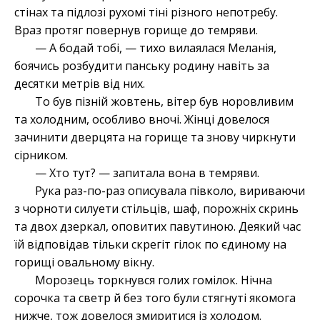
стінах та підлозі рухомі тіні різного непотребу.
Враз протяг повернув горище до темряви.
— А бодай тобі, — тихо вилаялася Меланія,
боячись розбудити панську родину навіть за
десятки метрів від них.
То був пізній жовтень, вітер був норовливим
та холодним, особливо вночі. Жінці довелося
зачинити дверцята на горище та знову чиркнути
сірником.
— Хто тут? — запитала вона в темряви.
Рука раз-по-раз описувала півколо, вириваючи
з чорноти силуети стільців, шаф, порожніх скринь
та двох дзеркал, оповитих павутиною. Деякий час
їй відповідав тільки скрегіт гілок по єдиному на
горищі овальному вікну.
Морозець торкнувся голих гомілок. Нічна
сорочка та светр й без того були стягнуті якомога
нижче, тож довелося змиритися із холодом.