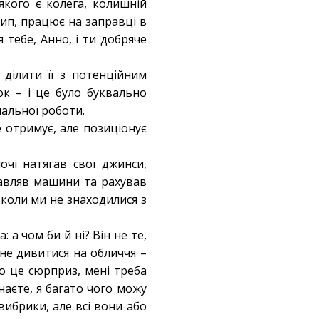
 якого є колега, колишній
ип, працює на заправці в
я тебе, Анно, і ти добряче
 ділити її з потенційним
к – і це було буквально
мальної роботи.
е отримує, але позиціонує
очі натягав свої джинси,
равляв машини та рахував
 коли ми не знаходилися з
 а чом би й ні? Він не те,
не дивитися на обличчя –
о це сюрприз, мені треба
наєте, я багато чого можу
вибрики, але всі вони або