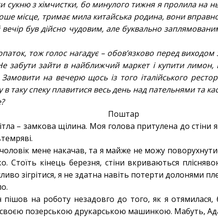
и сукню з хімчистки, бо минулого тижня я пролила на ньо
оше місце, тримає мила китайська родина, вони вправно 
ой вечір був дійсно чудовим, але буквально заплямовани
лопаток, тож голос нагадує – обов’язково перед виходом
е забути зайти в найближчий маркет і купити лимон,
 Замовити на вечерю щось із того італійського рестор
 в таку спеку плавитися весь день над пательнями та кас
е?
Поштар
тла – замкова щілина. Моя голова притулена до стіни якр
темряві.
чоловік мене накачав, та я майже не можу поворухнутис
о. Стоїть кінець березня, стіни вкриваються плісняв
во зігрітися, я не здатна навіть потерти долонями пле
ло.
 пішов на роботу незадовго до того, як я отямилася, б
 своєю позерською друкарською машинкою. Мабуть, Ада