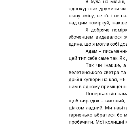
Я була на мілині,
однокурсник дружини яко
нічну зміну, не п’є і не 
над цим поміркуй, інакше
Я добряче помірк
збоченцем видавалося ж
єдине, що я могла собі д
Адам – письменник
цей тип себе саме так. Як
Так чи інакше, а
велетенського светра та
дрібні купюри на касі, Н
ним в одному приміщенні,
Попервах він намаг
щоб виродок – високий, 
цілком ладний. Ми навіт
гарненько вбратися, бо м
пробачити. Мої колишні м