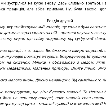
ми зустрілися на кухні знову, десь близько третьої, і
ка традиція, але збіса приємна. Ну, була такою, до
.
Розділ другий.
ку, яку змайстрував мій чоловік, ще коли я була вагітно
оє дитинча зараз сидить на ній – промені плутаються в к
незону видно ще свіжу подряпину від сусідської кішки
иво вранці, як-от зараз. Він блаженно-вмиротворений, 
і, яку ледве розхитує вітерець. Вперед-назад. Вперед-на
ом на сніданок. Млинці, і обов’язково з медом, яки
им медведиком. Маленькі прибори. Вмите личко. Ямоч
ого малого вночі. Дійсно ненавиджу. Від самісінького 
ене попереджали, що діти бувають голосні. Та Нейтан б
а його на першому поверсі, поки чоловік спав нагорі, 
 як цьому зарадити – молока? суміші? масаж животика? Не