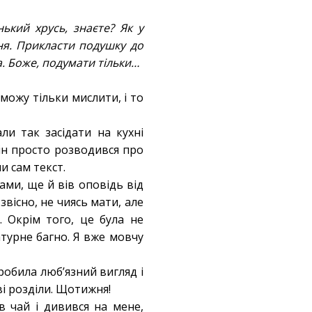
ький хрусь, знаєте? Як у
ння. Прикласти подушку до
а. Боже, подумати тільки…
 можу тільки мислити, і то
ли так засідати на кухні
ін просто розводився про
и сам текст.
ми, ще й вів оповідь від
 звісно, не чиясь мати, але
 Окрім того, це була не
атурне багно. Я вже мовчу
зробила люб’язний вигляд і
і розділи. Щотижня!
в чай і дивився на мене,