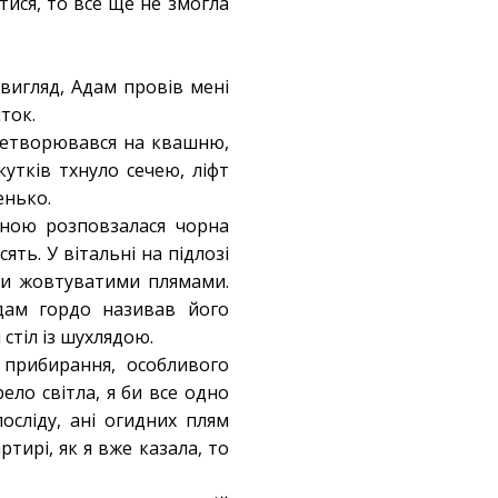
тися, то все ще не змогла
вигляд, Адам провів мені
єток.
еретворювався на квашню,
кутків тхнуло сечею, ліфт
енько.
іною розповзалася чорна
ять. У вітальні на підлозі
ими жовтуватими плямами.
Адам гордо називав його
стіл із шухлядою.
 прибирання, особливого
ело світла, я би все одно
посліду, ані огидних плям
тирі, як я вже казала, то