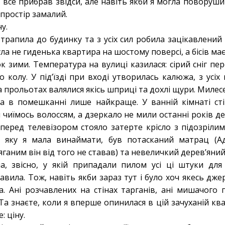
о, все прибрав звідси, але навіть якби я могла поворуши
 простір замалий.
чу.
трапила до будинку та з усіх сил робила зацікавлений 
була не гиденька квартира на шостому поверсі, а бісів ма
ок зими. Температура на вулиці казилася: сірий сніг п
о колу. У під’їзді при вході утворилась калюжа, з усіх 
 прольотах валялися якісь шприці та дохлі щури. Милес
а в помешканні лише найкраще. У ванній кімнаті ст
й чиїмось волоссям, а дзеркало не мили останні років дес
перед телевізором стояло затерте крісло з підозріл
і, яку я мала винаймати, був потасканий матрац (
ганим він від того не ставав) та невеличкий дерев’яний 
а, звісно, у якій припадали пилом усі ці штуки для
вила. Тож, навіть якби зараз тут і було хоч якесь джер
а. Ані розчавлених на стінах тарганів, ані мишачого 
а знаєте, коли я вперше опинилася в цій зачуханій квар
: ціну.