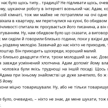
у нас було щось типу… традиції? Не підливати щось, оче
ому, шукаючи роботу в інтернеті всенький час. Адам, к
воїй кімнаті, тож ми майже не потрапляли на очі одне
заїхала в квартиру, ми перетнулися на кухні, бо обидвом
вічливості спитала як просувається його писанина, а він
туванням. Ну, нам обидвом було що сказати, а виговор
к ми сиділи й говорили близько години, поки у вхідні дв
ь різдвяну мелодію. Зазвичай до нас ніхто не приходив, 
оштар. Він приходить щосереди, хороший малий.
ло близько двадцяти п’яти, трохи молодший за нас. Дов
а завжди усміхнений хлопчина. Адам допоміг йому вл
в чоловіка були якісь труднощі на іншій посаді. Щось
е Адама при їхньому знайомстві це дуже зачепило, бо ж 
б йому.
 вони міцно товаришували. Ну, або не тільки товаришув
е було, очевидно, – ніхто не знає, де мене шукати, то
.