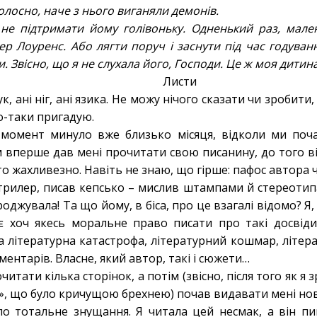
голосно, наче з нього виганяли демонів.
 не підтримати йому голівоньку. Одненький раз, мален
ер Лоуренс. Або лягти поруч і заснути під час годува
. Звісно, що я не слухала його, Господи. Це ж моя дитин
Листи
к, ані ніг, ані язика. Не можу нічого сказати чи зробити,
о-таки пригадую.
 момент минуло вже близько місяця, відколи ми поча
м вперше дав мені прочитати свою писанину, до того в
то жахливезно. Навіть не знаю, що гірше: пафос автора ч
 трилер, писав кепсько – мислив штампами й стереотипа
роджувала! Та що йому, в біса, про це взагалі відомо? Я,
 хоч якесь моральне право писати про такі досвіди.
а літературна катастрофа, літературний кошмар, літер
ентарів. Власне, який автор, такі і сюжети…
итати кілька сторінок, а потім (звісно, після того як я 
», що було кричущою брехнею) почав видавати мені нов
ло тотальне знущання. Я читала цей несмак, а він пи