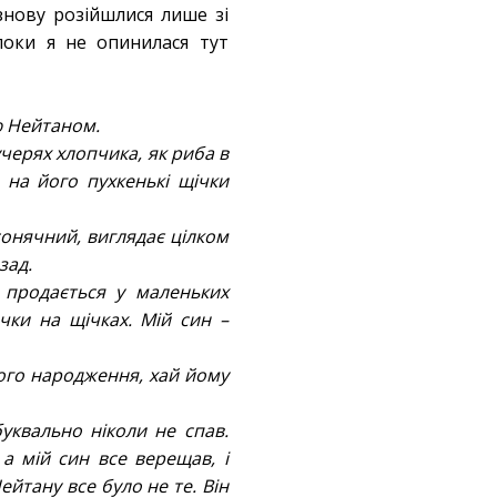
 знову розійшлися лише зі
поки я не опинилася тут
ю Нейтаном.
учерях хлопчика, як риба в
, на його пухкенькі щічки
сонячний, виглядає цілком
зад.
й продається у маленьких
ки на щічках. Мій син –
його народження, хай йому
уквально ніколи не спав.
а мій син все верещав, і
йтану все було не те. Він