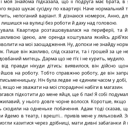
 і моя знайома підказала, що її подруга має брата, в
го якраз шукає сусідку по квартирі. Наче нормальний т
палить, непоганий варіант. Я дізнаюся номерок, Анно, дл
 лишишся на вулиці без роботи й даху над головою.
увала. Квартира розташовувалася на периферії, та й
ахливою ідеєю, але оренда коштувала якийсь дріб’язо
озволити на мої заощадження. Ну, допоки не знайду нор
. Пише він жахливо, слід сказати, та і грошей за це н
 довбаний митець. Дарма що не п’є і не курить, мудило.
 від правди нікуди дітись: виявилося, він дійсно щон
 йшов на роботу. Тобто справжню роботу, де він зап
Е письменницьку. Ніч була ледве не єдиним часом у добі,
 якщо не зважати на мої спорадичні набіги в магазин.
ався підкотити до мене яйця, ще б пак! Я собі подумала:
жилавий, у нього довге чорне волосся. Коротше, якщо 
ь сходили на одненьке побачення. Адам тоді сказав, щ
и йдемо в театр, і врешті… привів мене у ляльковий. З
огли казитися через дрібниці, мати дивні забаганки й 