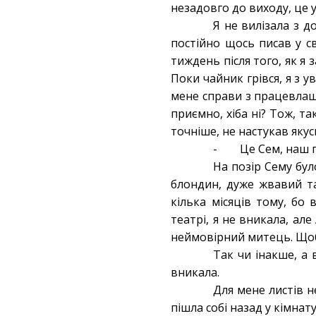
незадовго до виходу, це 
Я не вилізала з д
постійно щось писав у с
тиждень після того, як я 
Поки чайник грівся, я з у
мене справи з працевлаш
приємно, хіба ні? Тож, та
точніше, не настукав якус
- Це Сем, наш п
На позір Сему бу
блондин, дуже жвавий т
кілька місяців тому, бо 
театрі, я не вникала, ал
неймовірний митець. Що
Так чи інакше, а
вникала.
Для мене листів н
пішла собі назад у кімнату