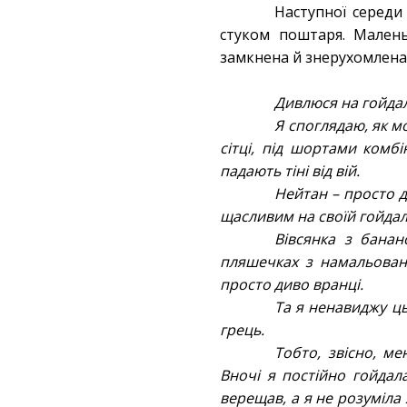
Наступної середи 
стуком поштаря. Малень
замкнена й знерухомлена
Дивлюся на гойдал
Я споглядаю, як м
сітці, під шортами комбі
падають тіні від вій.
Нейтан – просто д
щасливим на своїй гойдалц
Вівсянка з банан
пляшечках з намальован
просто диво вранці.
Та я ненавиджу ць
грець.
Тобто, звісно, м
Вночі я постійно гойдал
верещав, а я не розуміла