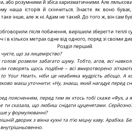
, або розумними й збіса харизматичними. Але ляльковий
му наша історія й скінчиться. Знаєте як воно буває
таке інше, але ж ні. Адам не такий. До того ж, він сам б
бговорили після побачення, вирішили зберегти теплі сус
хоч і в кількох метрах одне від одного, поряд зі своїми д
Розділ перший.
го чуєте, що за лицемірство?
 голові розвели забагато шуму. Тобто, агов, всі навко
коли говорять щось подібне – всі вмиротворено зітхают
n to Your Heart», ніби це неабияка мудрість абощо. А
’язково маєш уточнити: «Ну, знаєш, який нагадує перед с
ред поясненням, перед тим як хтось тобі скаже «Фух, а
е ти сказала, що любиш снідати цуценятами. Серйозно?
лише у формулюванні?
шній дворик з вікна кухні та п’ю міцну каву. Арабіка. Б
 внутрішньовенно.