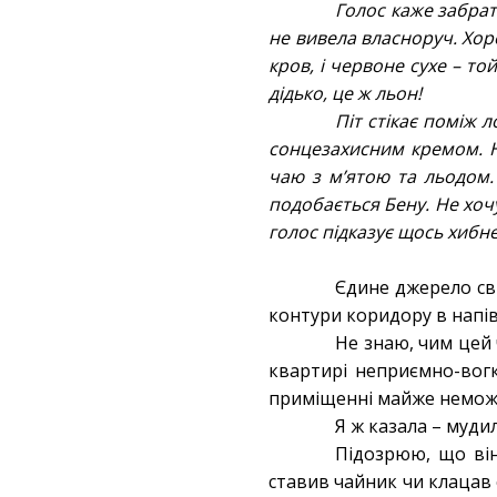
Голос каже забрат
не вивела власноруч. Хор
кров, і червоне сухе – т
дідько, це ж льон!
Піт стікає поміж 
сонцезахисним кремом. Н
чаю з м’ятою та льодом.
подобається Бену. Не хочу
голос підказує щось хибн
Єдине джерело сві
контури коридору в напів
Не знаю, чим цей 
квартирі неприємно-вогк
приміщенні майже неможли
Я ж казала – муди
Підозрюю, що він
ставив чайник чи клацав