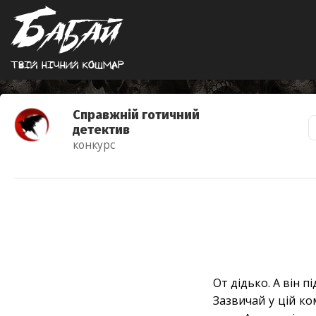
Твiй нiчний кошмар
Справжній готичний
детектив
конкурс
От дідько. А він п
Зазвичай у цій ко