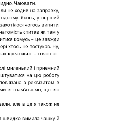
видно. Чаювати.
оли не ходив на заправку,
 одному. Якось, у перший
 захотілося чогось випити.
 натомість спитав як там у
итися комусь – це завжди
ері хтось не постукав. Ну,
так креативно – точно ні.
олі миленький і приємний
аштуватися на цю роботу
 пов’язано з реквізитом в
ми всі пам’ятаємо, що він
али, але в це я також не
ж я швидко вимила чашку й