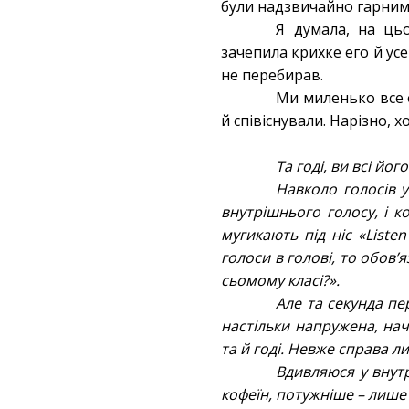
були надзвичайно гарними
Я думала, на цьо
зачепила крихке его й усе 
не перебирав.
Ми миленько все о
й співіснували. Нарізно, 
Та годі, ви всі йо
Навколо голосів у
внутрішнього голосу, і 
мугикають під ніс «Liste
голоси в голові, то обов
сьомому класі?».
Але та секунда пе
настільки напружена, нач
та й годі. Невже справа 
Вдивляюся у внутрі
кофеїн, потужніше – лише