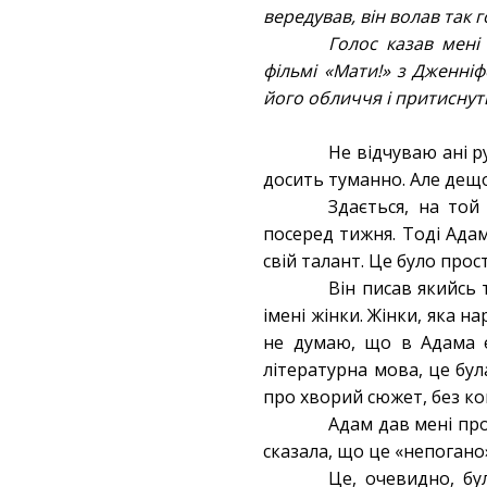
вередував, він волав так 
Голос казав мені
фільмі «Мати!» з Дженніф
його обличчя і притиснути
Не відчуваю ані ру
досить туманно. Але дещ
Здається, на той
посеред тижня. Тоді Ада
свій талант. Це було прос
Він писав якийсь
імені жінки. Жінки, яка на
не думаю, що в Адама є
літературна мова, це бул
про хворий сюжет, без ком
Адам дав мені проч
сказала, що це «непогано
Це, очевидно, бу