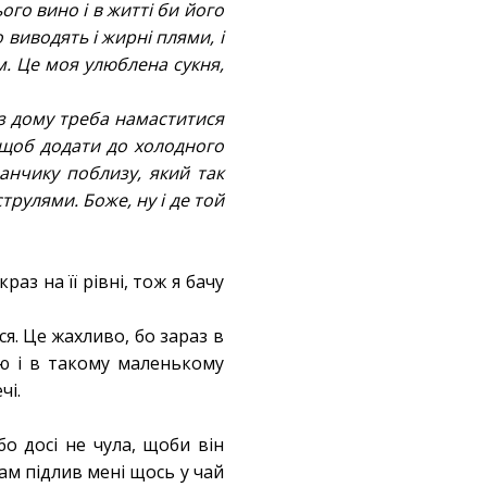
го вино і в житті би його
виводять і жирні плями, і
м. Це моя улюблена сукня,
 з дому треба намаститися
 щоб додати до холодного
анчику поблизу, який так
трулями. Боже, ну і де той
аз на її рівні, тож я бачу
я. Це жахливо, бо зараз в
ою і в такому маленькому
чі.
о досі не чула, щоби він
м підлив мені щось у чай