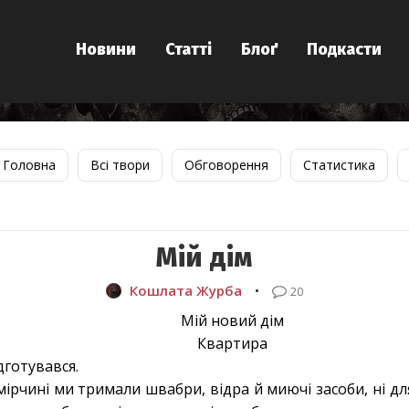
Новини
Статті
Блоґ
Подкасти
Головна
Всі твори
Обговорення
Статистика
Мій дім
Кошлата Журба
•
20
Мій новий дім
Квартира
ідготувався.
мірчині ми тримали швабри, відра й миючі засоби, ні дл