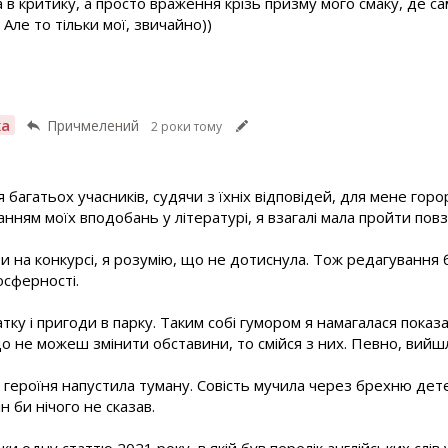
ба в критику, а просто враження крізь призму мого смаку, де 
 Але то тільки мої, звичайно))
ха
Причмелений
2 роки тому
 багатьох учасників, судячи з їхніх відповідей, для мене гор
нням моїх вподобань у літературі, я взагалі мала пройти повз
 на конкурсі, я розумію, що не дотиснула. Тож редагування б
осферності.
атку і пригоди в парку. Таким собі гумором я намагалася показ
о не можеш змінити обставини, то смійся з них. Певно, вийш
героїня напустила туману. Совість мучила через брехню детек
н би нічого не сказав.