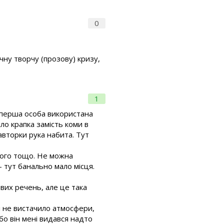
0
чну творчу (прозову) кризу,
1
і перша особа використана
ало крапка замість коми в
 авторки рука набита. Тут
кого тощо. Не можна
— тут банально мало місця.
івих речень, але це така
 не вистачило атмосфери,
 бо він мені видався надто