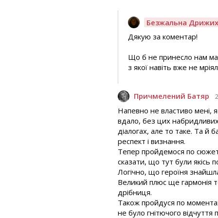
Безжальна Дрижи
Дякую за коментар!
Що б не принесло нам май
з якої навіть вже не мрія
Причмелений Батяр
Напевно не властиво мені, я
вдало, без цих набридливих 
діалогах, але то таке. Та й
респект і визнання.
Тепер пройдемося по сюжет
сказати, що тут були якісь 
Логічно, що героїня знайшла
Великий плюс ще гармонія тек
дрібниця.
Також пройдуся по момента
не було гнітючого відчуття п