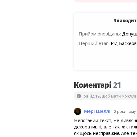
Знаходит
Прийом оповідань
:
Допуще
Перший етап
:
Рід Баскерв
Коментарі
21
Увійдіть, щоб мати можли
Мері Шеллі
2 роки тому
Непоганий текст, не дивляч
декоративні, але такі ж стил
як щось несправжнє. Але тек