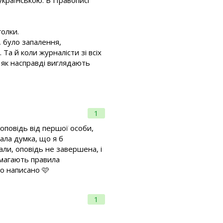
 українською. В Правописі
голки.
, було запалення,
 Та й коли журналісти зі всіх
, як насправді виглядають
1
оповідь від першої особи,
ала думка, що я б
али, оповідь не завершена, і
вимагають правила
но написано 🩷
1