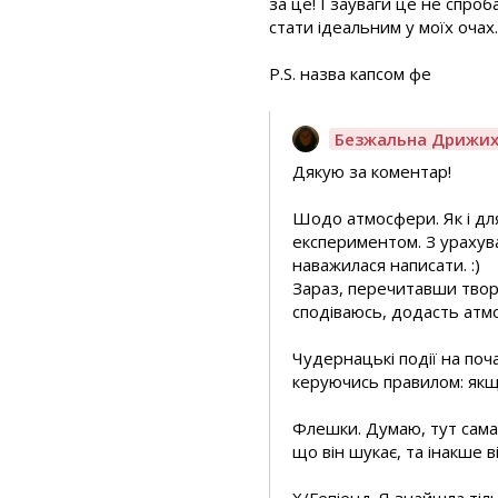
за це! І зауваги це не спро
стати ідеальним у моїх очах.
P.S. назва капсом фе
Безжальна Дрижи
Дякую за коментар!
Шодо атмосфери. Як і для
експериментом. З урахува
наважилася написати. :)
Зараз, перечитавши твори
сподіваюсь, додасть атм
Чудернацькі події на поч
керуючись правилом: якщ
Флешки. Думаю, тут сама 
що він шукає, та інакше ві