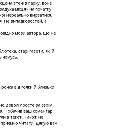
сцена втечі в парку, вона
задуха місця» на початку.
якої нереально вирватися.
ця. Не випадковостей, а
повідно мови автора, що не
отека, старі газети, які й
у чомусь.
ірочка від голки й близько
о доволі просте за своїм
ся. Побачив ваш коментар
ли в тексті. Також не
о приємно читати. Дякую вам