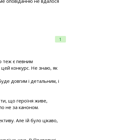
саме оповіданню не вдалося
1
ор теж є певним
 цей конкурс. Не знаю, як
уде довгим і детальним, і
ати, що героїня живе,
ло не за каноном.
тиву. Але їй було цікаво,