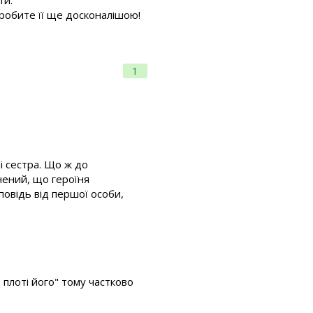
зробите її ще досконалішою!
1
і сестра. Що ж до
внений, що героїня
повідь від першої особи,
 плоті його" тому частково