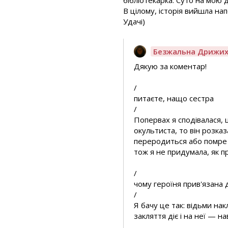
В цілому, історія вийшла на
Удачі)
Безжальна Дрижи
Дякую за коментар!
/
питаєте, нащо сестра
/
Попервах я сподівалася, 
окультиста, то він розка
переродиться або помре —
тож я не придумала, як 
/
чому героїня прив'язана 
/
Я бачу це так: відьми на
закляття діє і на неї — на