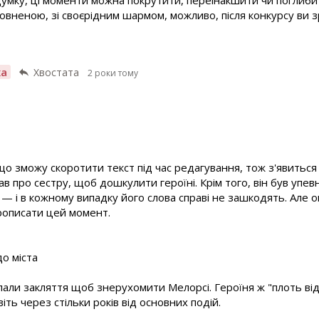
повненою, зі своєрідним шармом, можливо, після конкурсу ви 
ха
Хвостата
2 роки тому
що зможу скоротити текст під час редагування, тож з'явиться 
зав про сестру, щоб дошкулити героїні. Крім того, він був упе
 і в кожному випадку його слова справі не зашкодять. Але о
прописати цей момент.
до міста
клали закляття щоб знерухомити Мелорсі. Героїня ж "плоть від
віть через стільки років від основних подій.