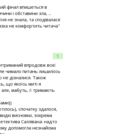
тий фінал впишеться в
ини і обставини зла, ...
оїня не знала, та сподівалася
'язка не комфортить читача"
1
 витриманий впродовж всієї
 Але чимало питань лишилось
го не дізналися. Також
ь, що якоїсь миті я
але, мабуть, її тримають
бами))
отілось), спочатку здалося,
видкі висновки, зокрема
етектива Саллівана: надто
 йому допомогла незнайома
ти.