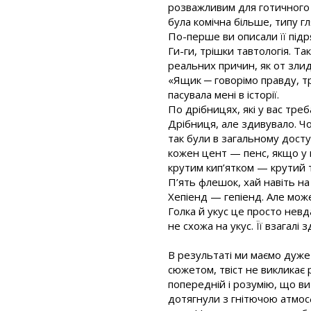
розважливим для готичного д
була комічна більше, типу г
По-перше ви описали її підр
Ги-ги, трішки тавтологія. Та
реальних причин, як от злидн
«Ящик ─ говорімо правду, т
пасувала мені в історії.
По дрібницях, які у вас тре
Дрібниця, але здивувало. Чо
так були в загальному досту
кожен цент — пенс, якщо у 
крутим кип’ятком — крутий т
П’ять флешок, хай навіть на 
Хепіенд — гепіенд. Але мож
Голка й укус це просто невд
не схожа на укус. Її взагалі
В результаті ми маємо дуже
сюжетом, твіст не викликає
попередній і розумію, що ви
дотягнули з гнітючою атмос