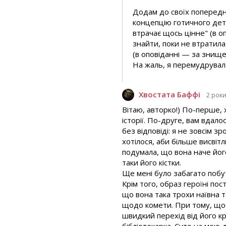
Додам до своїх попередні
концепцію готичного детек
втрачає щось цінне" (в оп
знайти, поки не втратила
(в оповіданні — за знище
На жаль, я перемудрувал
Хвостата Баффі
2 рок
Вітаю, авторко!) По-перше, 
історії. По-друге, вам вда
без відповіді: я не зовсім з
хотілося, аби більше висвітл
подумала, що вона наче йог
таки його кістки.
Ще мені було забагато побу
Крім того, образ героїні пос
що вона така трохи наївна т
щодо комети. При тому, що 
швидкий перехід від його к
бібліотекарка. Суто на мою