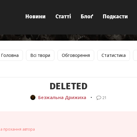
Новини
Статті
Блоґ
Подкасти
Головна
Всі твори
Обговорення
Статистика
DELETED
Безжальна Дрижиха
•
21
на прохання автора