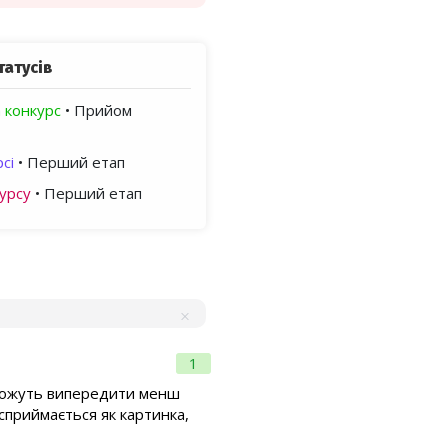
татусів
 конкурс
• Прийом
сі
• Перший етап
урсу
• Перший етап
1
з можуть випередити менш
о сприймається як картинка,