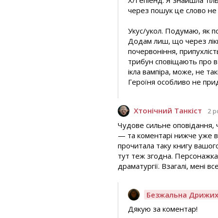
Х/Гепіенд. Я знайшла тіль
через пошук це слово не
Укус/укол. Подумаю, як по
Додам лиш, що через ліки
почервоніння, припухлість
трибун сповіщають про вам
ікла вампіра, може, не так
Героїня особливо не прид
Хтонічний Танкіст
2 р
Чудове сильне оповідання, ч
— та коментарі нижче уже в
прочитала таку книгу вашого
тут теж згодна. Персонажка 
драматургії. Взагалі, мені в
Безжальна Дрижи
Дякую за коментар!