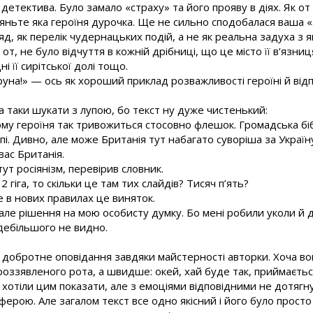
етектива. Було замало «страху» та його прояву в діях. Як от 
ляньте яка героїня дурочка. Ще не сильно сподобалася ваша «
яд, як перелік чудернацьких подій, а не як реальна задуха з 
к от, не було відчуття в кожній дрібниці, що це місто її в’язни
і її сирітської долі тощо.
руна!» — ось як хороший приклад розважливості героїні й від
ба таки шукати з лупою, бо текст ну дуже чистенький:
му героїня так тривожиться стосовно флешок. Громадська біблі
пі. Дивно, але може Британія тут набагато суворіша за Україн
вас Британія.
ут росіянізм, перевірив словник.
2 гіга, то скільки це там тих слайдів? Тисяч п’ять?
е в нових правилах це виняток.
але рішення на мою особисту думку. Бо мені робили уколи й д
 здебільшого не видно.
 добротне оповідання завдяки майстерності авторки. Хоча вон
 роззявленого рота, а швидше: окей, хай буде так, приймаєть
 хотіли цим показати, але з емоціями відповідними не дотягну
ферою. Але загалом текст все одно якісний і його було прост