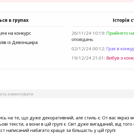
ься в групах
Історія с
ні на конкурс
26/11/24 10:19
:
Прийнято на
оповідань
ілів із Девоншира
02/12/24 00:12
:
Грає в конкур
19/12/24 21:01
:
Вибув з конк
вість коментувати
ись на те, що дуже декоративний, але стиль є. От вас якра
ьові тексти, а вони в цій групі є. Світ дуже вигаданий, від тог
ст написаний набагато краще за більшість у цій групі