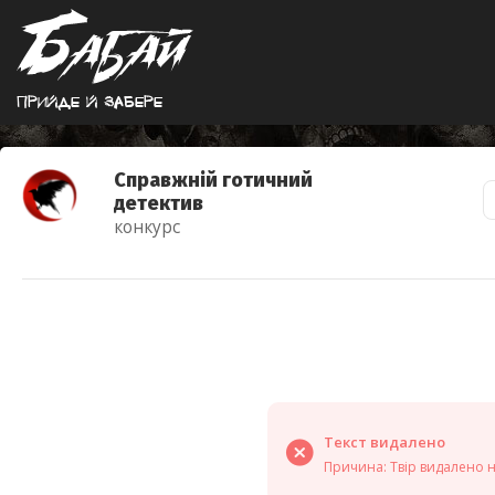
Прийде й забере
Справжній готичний
детектив
конкурс
Текст видалено
Причина: Твір видалено 