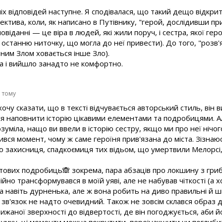
х відповідей наступне. Я сподівалася, що такий дещо відкри
тива, коли, як написано в Путівнику, "герой, дослідивши прич
овіданні — це віра в людей, які жили поруч, і сестра, якої гер
 останню ниточку, що могла до неї привести). До того, "розв
ним Злом ховається інше Зло).
а і вийшло занадто не комфортно.
и тому
хочу сказати, що в тексті відчувається авторський стиль, він
лося наповнити історію цікавими елементами та подробицями.
розуміла, нащо ви ввели в історію сестру, якщо ми про неї нічо
ився момент, чому ж саме героїня прив'язана до міста. Зізнаюс
о захисниця, спадкоємиця тих відьом, що умертвили Мелорсі, 
тових подробиць🙈 зокрема, пара абзаців про локшину з гри
тійно трансформувався в моїй уяві, але не набував чіткості (а х
а навіть дурненька, але ж вона робить на диво правильні й ш
зв'язок не надто очевидний. Також не зовсім склався образ д
рижаної зверхності до відвертості, де він погоджується, аби
 думку, ці моменти можна покрутити, переінакшити чи поглиби