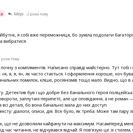
ха
Мері
2 роки тому
бутнє, я собі вже переможниця, бо зуміла подолати багаторі
ла вибратися.
2 роки тому
 почну з компліментів. Написано справді майстерно. Тут тобі 
«я, я, я, я», як часто стається. І оформлення хороше, хоч був
 банальних помилок, кліше, росіянізмів тощо мало. Видно, що в
у. Детектив був і що добре без банального героя поліцейсь
повороти, заплутані перипетії, але це оповідання, а не роман 
 всі деталі, бо вона банально мала до них доступ.
сту: діалоги, описи, дія. Все було, як треба. Може там пару л
х, що не дозволили кайфанути на максимум. Насамперед мені
ід час читання, не відчувався відчай. Я пов’язую це зі стилем,