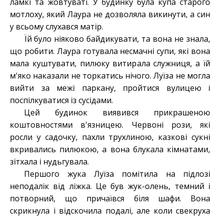
ламкі та жовтуваті. У будинку була купа старого
мотлоху, який Лаура не дозволяла викинути, а син
у всьому слухався матір.
Їй було ніяково байдикувати, та вона не знала,
що робити. Лаура готувала несмачні супи, які вона
мала куштувати, пилюку витирала служниця, а їй
м'яко наказали не торкатись нічого. Луїза не могла
вийти за межі паркану, пройтися вулицею і
поспілкуватися із сусідами.
Цей будинок виявився прикрашеною
коштовностями в'язницею. Червоні рози, які
росли у садочку, пахли трухлиною, казкові сукні
вкривались пилюкою, а вона блукала кімнатами,
зітхала і нудьгувала.
Першого жука Луїза помітила на підлозі
неподалік від ліжка. Це був жук-олень, темний і
потворний, що причаївся біля шафи. Вона
скрикнула і відскочила подалі, але коли свекруха