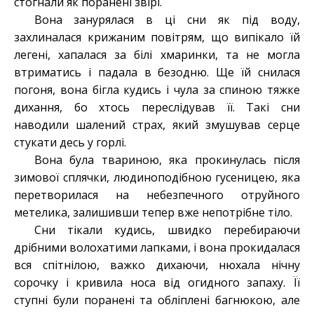
стогнали як поранені звірі.
Вона занурялася в ці сни як під воду,
захлиналася крижаним повітрям, що випікало їй
легені, хапалася за білі хмаринки, та не могла
втриматись і падала в безодню. Ще їй снилася
погоня, вона бігла кудись і чула за спиною тяжке
дихання, бо хтось переслідував її. Такі сни
наводили шалений страх, який змушував серце
стукати десь у горлі.
Вона була твариною, яка прокинулась після
зимової сплячки, людиноподібною гусеницею, яка
перетворилася на небезпечного отруйного
метелика, залишивши тепер вже непотрібне тіло.
Сни тікали кудись, швидко перебираючи
дрібними волохатими лапками, і вона прокидалася
вся спітнілою, важко дихаючи, нюхала нічну
сорочку і кривила носа від огидного запаху. Її
ступні були поранені та обліплені багнюкою, але