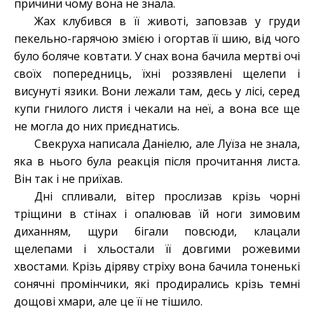
причини чому вона не знала.
Жах клубився в її животі, заповзав у груди
пекельно-гарячою змією і огортав її шию, від чого
було боляче ковтати. У снах вона бачила мертві очі
своїх попередниць, їхні роззявлені щелепи і
висунуті язики. Вони лежали там, десь у лісі, серед
купи гнилого листя і чекали на неї, а вона все ще
не могла до них приєднатись.
Свекруха написала Даніелю, але Луїза не знала,
яка в нього була реакція після прочитання листа.
Він так і не приїхав.
Дні спливали, вітер прослизав крізь чорні
тріщини в стінах і опалював їй ноги зимовим
диханням, щури бігали повсюди, клацали
щелепами і хльостали її довгими рожевими
хвостами. Крізь діряву стріху вона бачила тоненькі
сонячні промінчики, які продирались крізь темні
дощові хмари, але це її не тішило.