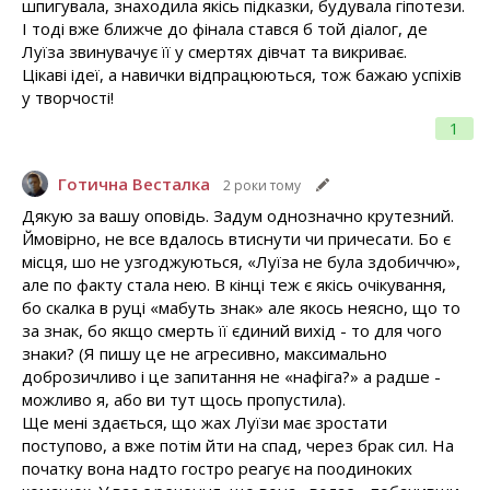
шпигувала, знаходила якісь підказки, будувала гіпотези.
І тоді вже ближче до фінала стався б той діалог, де
Луїза звинувачує її у смертях дівчат та викриває.
Цікаві ідеї, а навички відпрацюються, тож бажаю успіхів
у творчості!
1
Готична Весталка
2 роки тому
Дякую за вашу оповідь. Задум однозначно крутезний.
Ймовірно, не все вдалось втиснути чи причесати. Бо є
місця, шо не узгоджуються, «Луїза не була здобиччю»,
але по факту стала нею. В кінці теж є якісь очікування,
бо скалка в руці «мабуть знак» але якось неясно, що то
за знак, бо якщо смерть її єдиний вихід - то для чого
знаки? (Я пишу це не агресивно, максимально
доброзичливо і це запитання не «нафіга?» а радше -
можливо я, або ви тут щось пропустила).
Ще мені здається, що жах Луїзи має зростати
поступово, а вже потім йти на спад, через брак сил. На
початку вона надто гостро реагує на поодиноких