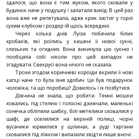
здалося, що вона є тим жуком, якого сховали у
будинок наче у подушку і залатали вихід. В цей раз
вона вже не репетувала, адже крик застиг у горлі
сухим клубком і роздер їй щось всередині.
Через кілька днів Луїза побачила білих
хробаків, які роїлись у кишені її нової сукні,
слизьких та огидних. Вона викинула цю сукню і
пообіцяла собі ніколи про цей випадок не
згадувати. Свекрусі вона нічого не сказала.
Трохи згодом коричневі короїди вкрили її нові
капці наче то була їхня здобич. Це був подарунок
чоловіка, та що поробиш? Довелось і їх позбутися.
Дівчина не знала, що робити. Темні мошки
ховались під стелею і голосно дзижчали, маленькі
сонечка обліпили шибку, білі метелики сховалися у
шафі, де оселилися на верхній полиці, чорні
вусачики юрмилися у щілинах, а руді таргани
сховалися під ліжком і вилазили звідти лише вночі.