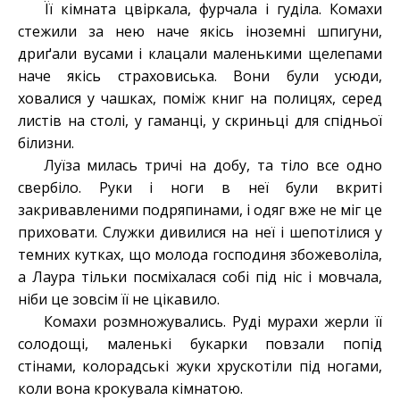
Її кімната цвіркала, фурчала і гуділа. Комахи
стежили за нею наче якісь іноземні шпигуни,
дриґали вусами і клацали маленькими щелепами
наче якісь страховиська. Вони були усюди,
ховалися у чашках, поміж книг на полицях, серед
листів на столі, у гаманці, у скриньці для спідньої
білизни.
Луїза милась тричі на добу, та тіло все одно
свербіло. Руки і ноги в неї були вкриті
закривавленими подряпинами, і одяг вже не міг це
приховати. Служки дивилися на неї і шепотілися у
темних кутках, що молода господиня збожеволіла,
а Лаура тільки посміхалася собі під ніс і мовчала,
ніби це зовсім її не цікавило.
Комахи розмножувались. Руді мурахи жерли її
солодощі, маленькі букарки повзали попід
стінами, колорадські жуки хрускотіли під ногами,
коли вона крокувала кімнатою.