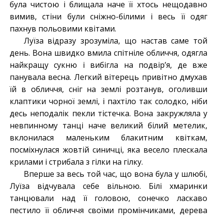
була чистою і блищала наче її хтось нещодавно
вимив, стіни були сніжно-білими і весь її одяг
пахнув польовими квітами.
Луїза відразу зрозуміла, що настав саме той
день. Вона швидко вмила спітніле обличчя, одягла
найкращу сукню і вибігла на подвір’я, де вже
панувала весна. Легкий вітерець привітно дмухав
їй в обличчя, сніг на землі розтанув, оголивши
клаптики чорної землі, і пахтіло так солодко, ніби
десь неподалік пекли тістечка. Вона закружляла у
невпинному танці наче великий білий метелик,
вклонилася маленьким блакитним квіткам,
посміхнулася жовтій синичці, яка весело плескала
крилами і стрибала з гілки на гілку.
Вперше за весь той час, що вона була у шлюбі,
Луїза відчувала себе вільною. Білі хмаринки
танцювали над її головою, сонечко ласкаво
пестило її обличчя своїми промінчиками, дерева