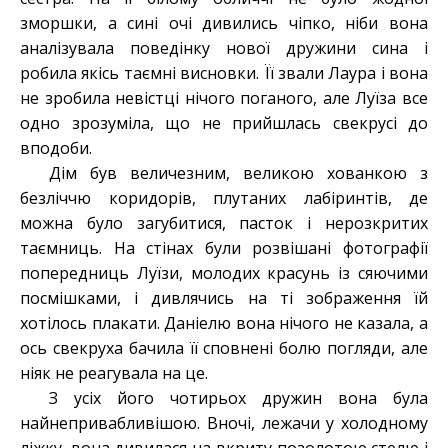
зморшки, а сині очі дивились чіпко, ніби вона
аналізувала поведінку нової дружини сина і
робила якісь таємні висновки. Її звали Лаура і вона
не зробила невістці нічого поганого, але Луїза все
одно зрозуміла, що не прийшлась свекрусі до
вподоби.
Дім був величезним, великою хованкою з
безліччю коридорів, плутаних лабіринтів, де
можна було загубитися, пасток і нерозкритих
таємниць. На стінах були розвішані фотографії
попередниць Луїзи, молодих красунь із сяючими
посмішками, і дивлячись на ті зображення їй
хотілось плакати. Даніелю вона нічого не казала, а
ось свекруха бачила її сповнені болю погляди, але
ніяк не реагувала на це.
З усіх його чотирьох дружин вона була
найнепривабливішою. Вночі, лежачи у холодному