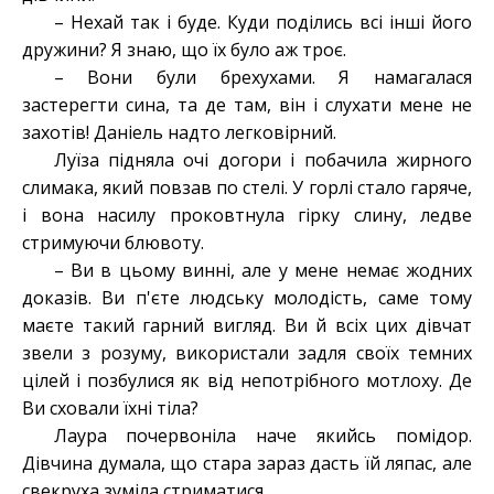
– Нехай так і буде. Куди поділись всі інші його
дружини? Я знаю, що їх було аж троє.
– Вони були брехухами. Я намагалася
застерегти сина, та де там, він і слухати мене не
захотів! Даніель надто легковірний.
Луїза підняла очі догори і побачила жирного
слимака, який повзав по стелі. У горлі стало гаряче,
і вона насилу проковтнула гірку слину, ледве
стримуючи блювоту.
– Ви в цьому винні, але у мене немає жодних
доказів. Ви п'єте людську молодість, саме тому
маєте такий гарний вигляд. Ви й всіх цих дівчат
звели з розуму, використали задля своїх темних
цілей і позбулися як від непотрібного мотлоху. Де
Ви сховали їхні тіла?
Лаура почервоніла наче якийсь помідор.
Дівчина думала, що стара зараз дасть їй ляпас, але
свекруха зуміла стриматися.