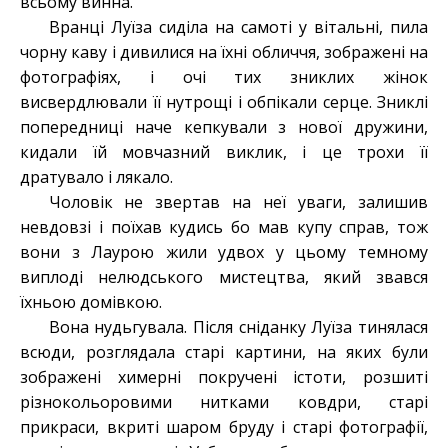
всьому винна.
Вранці Луїза сиділа на самоті у вітальні, пила
чорну каву і дивилися на їхні обличчя, зображені на
фотографіях, і очі тих зниклих жінок
висвердлювали її нутрощі і обпікали серце. Зниклі
попередниці наче кепкували з нової дружини,
кидали їй мовчазний виклик, і це трохи її
дратувало і лякало.
Чоловік не звертав на неї уваги, залишив
невдовзі і поїхав кудись бо мав купу справ, тож
вони з Лаурою жили удвох у цьому темному
виплоді нелюдського мистецтва, який звався
їхньою домівкою.
Вона нудьгувала. Після сніданку Луїза тинялася
всюди, розглядала старі картини, на яких були
зображені химерні покручені істоти, розшиті
різнокольоровими нитками ковдри, старі
прикраси, вкриті шаром бруду і старі фотографії,