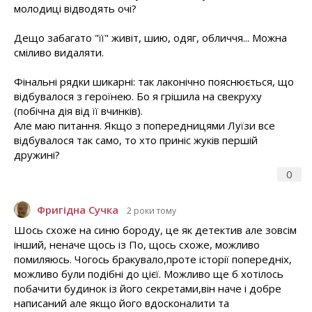
молодиці відводять очі?
Дещо забагато "її" живіт, шию, одяг, обличчя... Можна
сміливо видаляти.
Фінальні рядки шикарні: так лаконічно пояснюється, що
відбувалося з героїнею. Бо я грішила на свекруху
(побічна дія від її вчинків).
Але маю питання. Якщо з попередницями Луїзи все
відбувалося так само, то хто приніс жуків першій
дружині?
0
Фригідна Сучка
2 роки тому
Шось схоже на синю бороду, це як детектив але зовсім
інший, неначе щось із По, щось схоже, можливо
помиляюсь. Чогось бракувало,проте історії попередніх,
можливо були подібні до цієї. Можливо ще б хотілось
побачити будинок із його секретами,він наче і добре
написаний але якщо його вдосконалити та