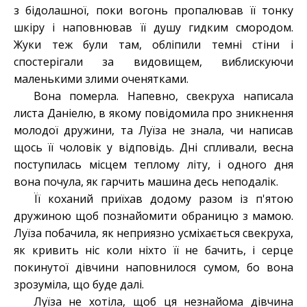
з бідолашної, поки вогонь пропалював її тонку
шкіру і наповнював її душу гидким смородом.
Жуки теж були там, обліпили темні стіни і
спостерігали за видовищем, виблискуючи
маленькими злими оченятками.
Вона померла. Напевно, свекруха написала
листа Даніелю, в якому повідомила про зникнення
молодої дружини, та Луїза не знала, чи написав
щось її чоловік у відповідь. Дні спливали, весна
поступилась місцем теплому літу, і одного дня
вона почула, як гарчить машина десь неподалік.
Її коханий приїхав додому разом із п'ятою
дружиною щоб познайомити обраницю з мамою.
Луїза побачила, як неприязно усміхається свекруха,
як кривить ніс коли ніхто її не бачить, і серце
покинутої дівчини наповнилося сумом, бо вона
зрозуміла, що буде далі.
Луїза не хотіла, щоб ця незнайома дівчина