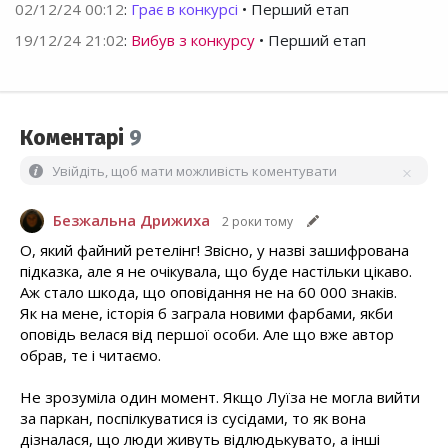
02/12/24 00:12
:
Грає в конкурсі
• Перший етап
19/12/24 21:02
:
Вибув з конкурсу
• Перший етап
Коментарі
9
Увійдіть, щоб мати можливість коментувати
Безжальна Дрижиха
2 роки тому
О, який файний ретелінг! Звісно, у назві зашифрована
підказка, але я не очікувала, що буде настільки цікаво.
Аж стало шкода, що оповідання не на 60 000 знаків.
Як на мене, історія б заграла новими фарбами, якби
оповідь велася від першої особи. Але що вже автор
обрав, те і читаємо.
Не зрозуміла один момент. Якщо Луїза не могла вийти
за паркан, поспілкуватися із сусідами, то як вона
дізналася, що люди живуть відлюдькувато, а інші