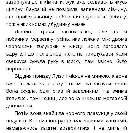
зазирнула до її кімнати, жук вже сховався в якусь
щілину. Лаура їй не повірила, запевнила дівчину,
що прибиральниця добре виконує свою роботу,
тож ніяких комах у будинку немає.
Дівчина трохи заспокоїлась, але потім
побачила мерзенну гусінь, яка лежала між двома
червоними яблуками у мисці. Вона загорлала
вдруге, і до її слів знов ніхто не прислухався. Коли
свекруха сунула руку в миску, там, звісно, було
порожньо.
Від дня приїзду Луїзи і місяця не минуло, а вона
вже сіпалася від страху і не могла заснути вночі.
Вона схудла, одяг став їй завеликим, під очима
з’явились темні синці, але вона нічим не могла собі
допомогти.
Потім вона знайшла чорного плавунця у своїй
подушці. Він смішно рухав маленькими лапками,
намагаючись звідти визволитися, і на мить їй