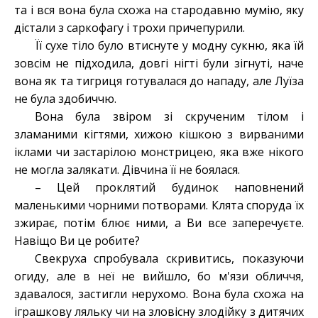
та і вся вона була схожа на стародавню мумію, яку
дістали з саркофагу і трохи причепурили.
Її сухе тіло було втиснуте у модну сукню, яка їй
зовсім не підходила, довгі нігті були зігнуті, наче
вона як та тигриця готувалася до нападу, але Луїза
не була здобиччю.
Вона була звіром зі скрученим тілом і
зламаними кігтями, хижою кішкою з вирваними
іклами чи застарілою монстрицею, яка вже нікого
не могла залякати. Дівчина її не боялася.
– Цей проклятий будинок наповнений
маленькими чорними потворами. Клята споруда їх
зжирає, потім блює ними, а Ви все заперечуєте.
Навіщо Ви це робите?
Свекруха спробувала скривитись, показуючи
огиду, але в неї не вийшло, бо м'язи обличчя,
здавалося, застигли нерухомо. Вона була схожа на
іграшкову ляльку чи на зловісну злодійку з дитячих