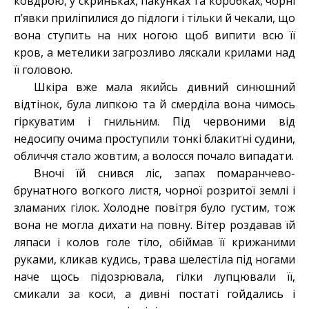
ковдрою, у скриньках, пакунках та коробках, чорні
п’явки приліпилися до підлоги і тільки й чекали, що
вона ступить на них ногою щоб випити всю її
кров, а метелики загрозливо ляскали крилами над
її головою.
Шкіра вже мала якийсь дивний синюшний
відтінок, була липкою та й смерділа вона чимось
гіркуватим і гнильним. Під червоними від
недосипу очима проступили тонкі блакитні судини,
обличчя стало жовтим, а волосся почало випадати.
Вночі їй снився ліс, запах помаранчево-
брунатного вогкого листя, чорної розритої землі і
зламаних гілок. Холодне повітря було густим, тож
вона не могла дихати на повну. Вітер роздавав їй
ляпаси і колов голе тіло, обіймав її крижаними
руками, кликав кудись, трава шелестіла під ногами
наче щось підозрювала, гілки лупцювали її,
смикали за коси, а дивні постаті гойдались і