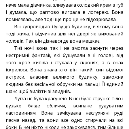
наче мала дівчинка, злизувала солодкий крем з губ
і думала, що раптово виграла в лотерею. Вона
помилялась, але тоді ще про це не підозрювала.
Він супроводив Луїзу до будинку, в якому вона
тоді жила, і відчинив для неї двері як вихований
чоловік. Так він дізнався де вона мешкає.
Тієї ночі вона так і не змогла заснути через
нестримні фантазії, які бушували в її голові, від
чого кров кипіла і стукала у скронях, а в очах
іскрилося. Вона знала хто він такий, син відомої
актриси, власник великого будинку, заможна
людина без весільної обручки на пальці. Її єдиний
шанс щоб вилізти зі злиднів.
Луїза не була красунею. В неї було струнке тіло і
вузьке бліде обличчя, всипане рудуватим
ластовинням. Вона зачісувала неслухняні руді
пасма назад, та вони все одно стирчали на всі
боки. В неї ніхто ніколи не закохувався, тим більше