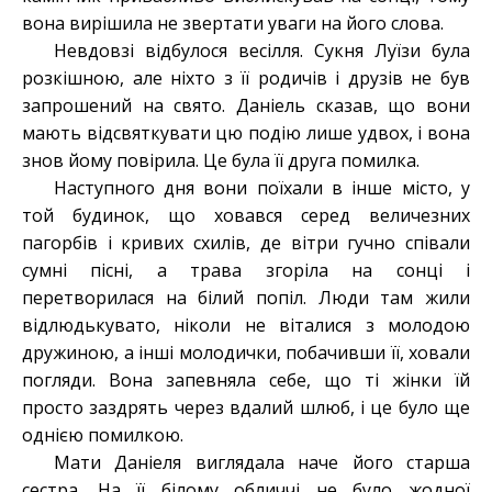
вона вирішила не звертати уваги на його слова.
Невдовзі відбулося весілля. Сукня Луїзи була
розкішною, але ніхто з її родичів і друзів не був
запрошений на свято. Даніель сказав, що вони
мають відсвяткувати цю подію лише удвох, і вона
знов йому повірила. Це була її друга помилка.
Наступного дня вони поїхали в інше місто, у
той будинок, що ховався серед величезних
пагорбів і кривих схилів, де вітри гучно співали
сумні пісні, а трава згоріла на сонці і
перетворилася на білий попіл. Люди там жили
відлюдькувато, ніколи не віталися з молодою
дружиною, а інші молодички, побачивши її, ховали
погляди. Вона запевняла себе, що ті жінки їй
просто заздрять через вдалий шлюб, і це було ще
однією помилкою.
Мати Даніеля виглядала наче його старша
сестра. На її білому обличчі не було жодної