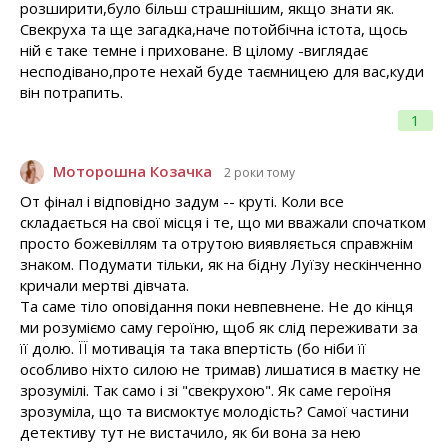
розширити,було більш страшнішим, якщо знати як.
Свекруха та ще загадка,наче потойбічна істота, щось
ній є таке темне і приховане. В цілому -виглядає
несподівано,проте нехай буде таємницею для вас,куди
він потрапить.
1
Моторошна Козачка
2 роки тому
От фінал і відповідно задум -- круті. Коли все
складається на свої місця і те, що ми вважали спочатком
просто божевіллям та отрутою виявляється справжнім
знаком. Подумати тільки, як на бідну Луїзу нескінченно
кричали мертві дівчата.
Та саме тіло оповідання поки невпевнене. Не до кінця
ми розуміємо саму героїню, щоб як слід переживати за
її долю. ЇЇ мотивація та така впертість (бо ніби її
особливо ніхто силою не тримав) лишатися в маєтку не
зрозумілі. Так само і зі "свекрухою". Як саме героїня
зрозуміла, що та висмоктує молодість? Самої частини
детективу тут не вистачило, як би вона за нею