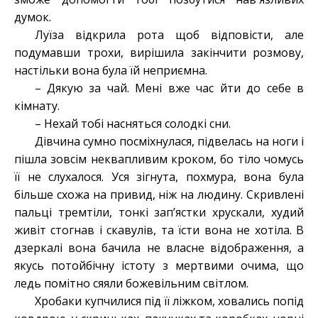
думок.
Луїза відкрила рота щоб відповісти, але
подумавши трохи, вирішила закінчити розмову,
настільки вона була їй неприємна.
– Дякую за чай. Мені вже час йти до себе в
кімнату.
– Нехай тобі насняться солодкі сни.
Дівчина сумно посміхнулася, підвелась на ноги і
пішла зовсім неквапливим кроком, бо тіло чомусь
її не слухалося. Уся зігнута, похмура, вона була
більше схожа на привид, ніж на людину. Скривлені
пальці тремтіли, тонкі зап’ястки хрускали, худий
живіт стогнав і скавулів, та їсти вона не хотіла. В
дзеркалі вона бачила не власне відображення, а
якусь потойбічну істоту з мертвими очима, що
ледь помітно сяяли божевільним світлом.
Хробаки купчилися під її ліжком, ховались попід