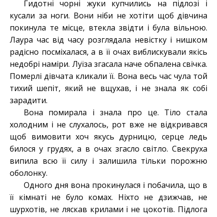
Гидотні чорні жуки купчились на підлозі і
кусали за ноги. Вони ніби не хотіти щоб дівчина
покинула те місце, втекла звідти і була вільною.
Лаура час від часу розглядала невістку і нишком
радісно посміхалася, а в її очах виблискували якісь
недобрі наміри. Луїза згасала наче обпалена свічка.
Померлі дівчата кликали її. Вона весь час чула той
тихий шепіт, який не вщухав, і не знала як собі
зарадити.
Вона помирала і знала про це. Тіло стала
холодним і не слухалось, рот вже не відкривався
щоб вимовити хоч якусь дурницю, серце ледь
билося у грудях, а в очах згасло світло. Свекруха
випила всю її силу і залишила тільки порожню
оболонку.
Одного дня вона прокинулася і побачила, що в
її кімнаті не було комах. Ніхто не дзижчав, не
шурхотів, не ляскав крилами і не цокотів. Підлога