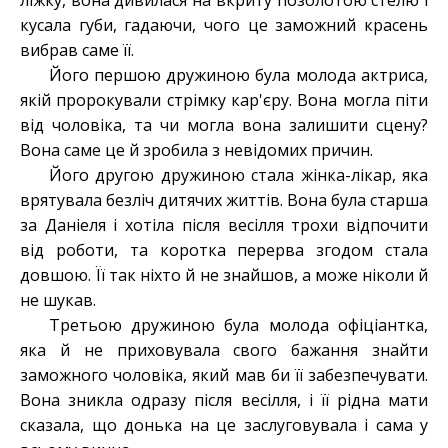
ліжку, вона дивилася на вкриту позолотою стелю і
кусала губи, гадаючи, чого це заможний красень
вибрав саме її.
Його першою дружиною була молода актриса,
якій пророкували стрімку кар'єру. Вона могла піти
від чоловіка, та чи могла вона залишити сцену?
Вона саме це й зробила з невідомих причин.
Його другою дружиною стала жінка-лікар, яка
врятувала безліч дитячих життів. Вона була старша
за Даніеля і хотіла після весілля трохи відпочити
від роботи, та коротка перерва згодом стала
довшою. Її так ніхто й не знайшов, а може ніколи й
не шукав.
Третьою дружиною була молода офіціантка,
яка й не приховувала свого бажання знайти
заможного чоловіка, який мав би її забезпечувати.
Вона зникла одразу після весілля, і її рідна мати
сказала, що донька на це заслуговувала і сама у