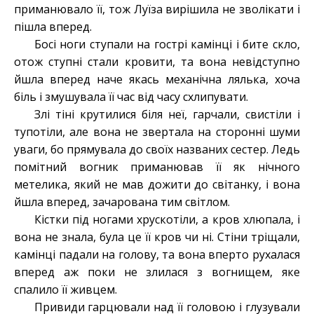
приманювало її, тож Луїза вирішила не зволікати і
пішла вперед.
Босі ноги ступали на гострі камінці і бите скло,
отож ступні стали кровити, та вона невідступно
йшла вперед наче якась механічна лялька, хоча
біль і змушувала її час від часу схлипувати.
Злі тіні крутилися біля неї, гарчали, свистіли і
тупотіли, але вона не звертала на сторонні шуми
уваги, бо прямувала до своїх названих сестер. Ледь
помітний вогник приманював її як нічного
метелика, який не мав дожити до світанку, і вона
йшла вперед, зачарована тим світлом.
Кістки під ногами хрускотіли, а кров хлюпала, і
вона не знала, була це її кров чи ні. Стіни тріщали,
камінці падали на голову, та вона вперто рухалася
вперед аж поки не злилася з вогнищем, яке
спалило її живцем.
Привиди гарцювали над її головою і глузували