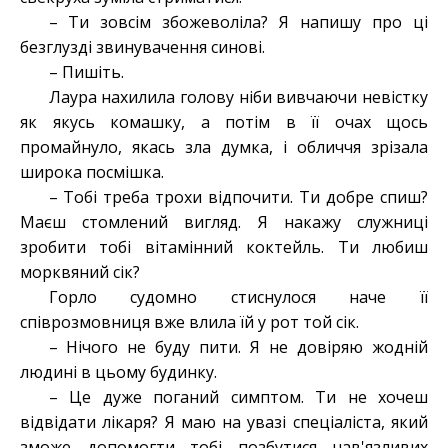
– Ти зовсім збожеволіла? Я напишу про ці
безглузді звинувачення синові.
– Пишіть.
Лаура нахилила голову ніби вивчаючи невістку
як якусь комашку, а потім в її очах щось
промайнуло, якась зла думка, і обличчя зрізала
широка посмішка.
– Тобі треба трохи відпочити. Ти добре спиш?
Маєш стомлений вигляд. Я накажу служниці
зробити тобі вітамінний коктейль. Ти любиш
морквяний сік?
Горло судомно стиснулося наче її
співрозмовниця вже влила їй у рот той сік.
– Нічого не буду пити. Я не довіряю жодній
людині в цьому будинку.
– Це дуже поганий симптом. Ти не хочеш
відвідати лікаря? Я маю на увазі спеціаліста, який
зможе допомогти тобі позбутися нав'язливих