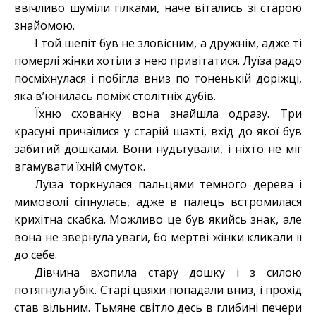
ввічливо шуміли гілками, наче вітались зі старою
знайомою.
І той шепіт був не зловісним, а дружнім, адже ті
померлі жінки хотіли з нею привітатися. Луїза радо
посміхнулася і побігла вниз по тоненькій доріжці,
яка в’юнилась поміж столітніх дубів.
Їхню схованку вона знайшла одразу. Три
красуні причаїлися у старій шахті, вхід до якої був
забитий дошками. Вони нудьгували, і ніхто не міг
вгамувати їхній смуток.
Луїза торкнулася пальцями темного дерева і
мимоволі сіпнулась, адже в палець встромилася
крихітна скабка. Можливо це був якийсь знак, але
вона не звернула уваги, бо мертві жінки кликали її
до себе.
Дівчина вхопила стару дошку і з силою
потягнула убік. Старі цвяхи попадали вниз, і прохід
став вільним. Тьмяне світло десь в глибині печери