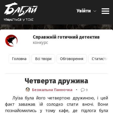
Увійти
Ховається у тiнi
Справжній готичний детектив
конкурс
Головна
Всі твори
Обговорення
Статистика
Четверта дружина
Безжальна Панночка
•
9
Луїза була його четвертою дружиною, і цей
факт заважав їй солодко спати вночі. Вони
познайомились у тому кафе, де підлога була