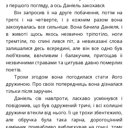
з першого погляду, а ось Даніель закохався.
Він запросив її на друге побачення, потім на
третє і на четверте, і з кожним разом вона
закохувалась все сильніше. Вона бачила Даніеля, і
в животі щось якось незвично тріпотіло, ноги
тремтіли, по спині лився піт, а невиказані слова
залишалися десь всередині, але він все одно був
люб’язним, ввічливим і балакучим, пригощав її
незвичними стравами та цитував давно померлих
поетів.
Трохи згодом вона погодилася стати його
дружиною. Про своїх попередниць вона дізналася
тільки після заручин.
Даніель сів навпроти, ласкаво усміхнувся і
повідомив, що був одружений тричі, і всі колишні
дружини втекли від нього. Її це трохи збентежило,
але обручка була така гарна, дорогоцінний
камінчик привабливо виблискував на сонці, тому