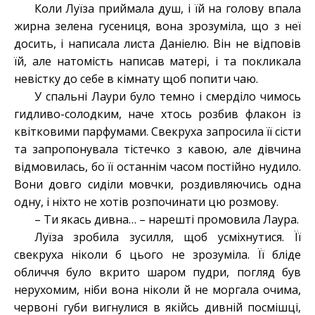
Коли Луїза приймала душ, і їй на голову впала
жирна зелена гусениця, вона зрозуміла, що з неї
досить, і написала листа Даніелю. Він не відповів
їй, але натомість написав матері, і та покликала
невістку до себе в кімнату щоб попити чаю.
У спальні Лаури було темно і смерділо чимось
гидливо-солодким, наче хтось розбив флакон із
квітковими парфумами. Свекруха запросила її сісти
та запропонувала тістечко з кавою, але дівчина
відмовилась, бо її останнім часом постійно нудило.
Вони довго сиділи мовчки, роздивляючись одна
одну, і ніхто не хотів розпочинати цю розмову.
– Ти якась дивна… – нарешті промовила Лаура.
Луїза зробила зусилля, щоб усміхнутися. Її
свекруха ніколи б цього не зрозуміла. Її бліде
обличчя було вкрито шаром пудри, погляд був
нерухомим, ніби вона ніколи й не моргала очима,
червоні губи вигнулися в якійсь дивній посмішці,