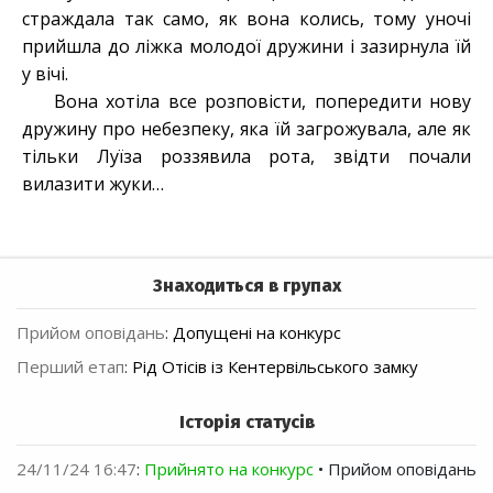
страждала так само, як вона колись, тому уночі
прийшла до ліжка молодої дружини і зазирнула їй
у вічі.
Вона хотіла все розповісти, попередити нову
дружину про небезпеку, яка їй загрожувала, але як
тільки Луїза роззявила рота, звідти почали
вилазити жуки…
Знаходиться в групах
Прийом оповідань
:
Допущені на конкурс
Перший етап
:
Рід Отісів із Кентервільського замку
Історія статусів
24/11/24 16:47
:
Прийнято на конкурс
• Прийом оповідань