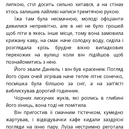
липкою, стіл досить сильно хитався, а на стінах
хтось залишив лайливі написи тремтячою рукою.
Їжа там була несмачною, молоді офіціанти
дивилися непривітно, але в неї не було грошей
щоб піти в якесь інше місце, тому вона замовила
крижану каву, на смак наче солодку воду, сиділа і
розглядала крізь брудне вікно випадкових
перехожих на вулиці коли він підійшов щоб
познайомитись з нею.
Його звали Даніель і він був красенем. Погляд
його сірих очей зігрівав наче тепле літнє сонечко,
посмішка була білішою за сніг, а на зап'ясті
виблискував дорогий годинник.
Чорних лискучих жуків, які роїлись в глибині
його зіниць, вона тоді не помітила.
Він пригостив її смачним тістечком, кумедно
жартував, і відвідувачки кафе кидали заздрісні
погляди на їхню пару. Луїза нестримно реготала