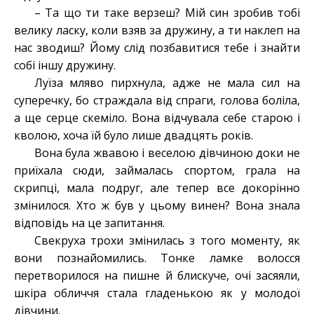
– Та що ти таке верзеш? Мій син зробив тобі
велику ласку, коли взяв за дружину, а ти наклеп на
нас зводиш? Йому слід позбавитися тебе і знайти
собі іншу дружину.
Луїза мляво пирхнула, адже не мала сил на
суперечку, бо страждала від спраги, голова боліла,
а ще серце скеміло. Вона відчувала себе старою і
кволою, хоча їй було лише двадцять років.
Вона була жвавою і веселою дівчиною доки не
приїхала сюди, займалась спортом, грала на
скрипці, мала подруг, але тепер все докорінно
змінилося. Хто ж був у цьому винен? Вона знала
відповідь на це запитання.
Свекруха трохи змінилась з того моменту, як
вони познайомились. Тонке ламке волосся
перетворилося на пишне й блискуче, очі засяяли,
шкіра обличчя стала гладенькою як у молодої
дівчини.