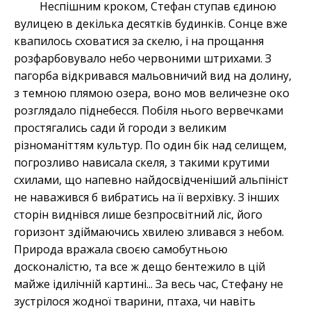
Неспішним кроком, Стефан ступав єдиною
вулицею в декілька десятків будинків. Сонце вже
квапилось сховатися за скелю, і на прощання
розфарбовувало небо червоними штрихами. З
пагорба відкривався мальовничий вид на долину,
з темною плямою озера, воно мов величезне око
розглядало піднебесся. Побіля нього вервечками
простягались сади й городи з великим
різноманіттям культур. По один бік над селищем,
погрозливо нависала скеля, з такими крутими
схилами, що напевно найдосвідченіший альпініст
не наважився б вибратись на її верхівку. З інших
сторін виднівся лише безпросвітний ліс, його
горизонт здіймаючись хвилею зливався з небом.
Природа вражала своєю самобутньою
досконалістю, та все ж дещо бентежило в цій
майже ідилічній картині... За весь час, Стефану не
зустрілося жодної тварини, птаха, чи навіть