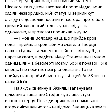
нефа. Серед прихожан, він помітив Марту з
Ніконом, та їх дітей, захоплені проповіддю, вони
сиділи незворушно, ніби статуї. Мізерний кут
огляду не дозволяв побачити пастора, проте його
гримкий, хльосткий голос лунав звідусіль
одночасно, й прожогом проникав в душу.
— І мовив Володар наш, що прийде кров
нова. І прийшла кров, аби ми славили Творця
нашого і доказ всемогутності його. І візьму Я до
царства свого, в радість вічну. Станете ви зі мною
одним цілим в безсмерті моєму. Бо Я є початок і Я є
кінець. І не похитнеться рівновага ця. Та не
прийдуть хвороби й смерть у світ цей, бо 88 число
наше й ім'я.
На якусь хвилину в базиліці запанувала
цілковита тиша, що Стефан чув лише стукіт
власного серця. Погляди прихожан спрямовані
вгору очікували чогось невідомо. Зненацька земля