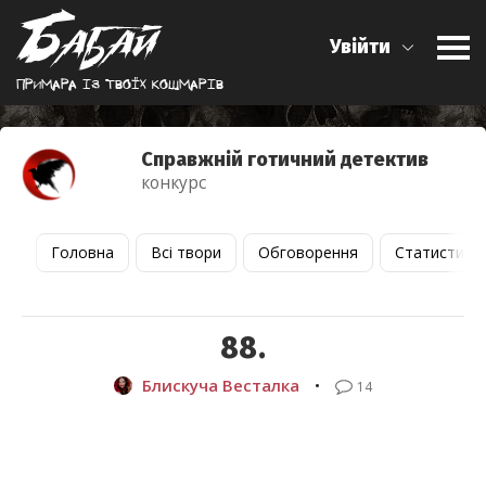
Увійти
Примара iз твоїх кошмарiв
Справжній готичний детектив
конкурс
Головна
Всі твори
Обговорення
Статистика
88.
Блискуча Весталка
•
14