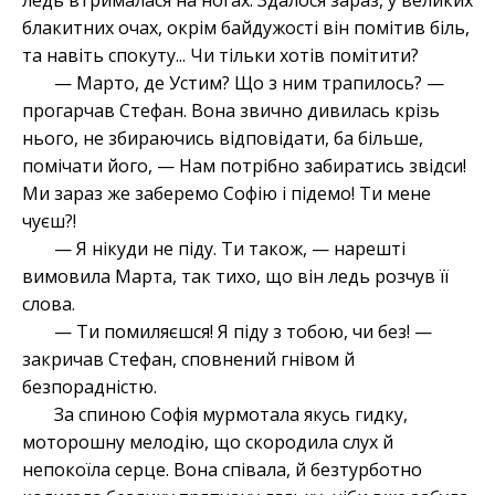
ледь втрималася на ногах. Здалося зараз, у великих
блакитних очах, окрім байдужості він помітив біль,
та навіть спокуту... Чи тільки хотів помітити?
— Марто, де Устим? Що з ним трапилось? —
прогарчав Стефан. Вона звично дивилась крізь
нього, не збираючись відповідати, ба більше,
помічати його, — Нам потрібно забиратись звідси!
Ми зараз же заберемо Софію і підемо! Ти мене
чуєш?!
— Я нікуди не піду. Ти також, — нарешті
вимовила Марта, так тихо, що він ледь розчув її
слова.
— Ти помиляєшся! Я піду з тобою, чи без! —
закричав Стефан, сповнений гнівом й
безпорадністю.
За спиною Софія мурмотала якусь гидку,
моторошну мелодію, що скородила слух й
непокоїла серце. Вона співала, й безтурботно