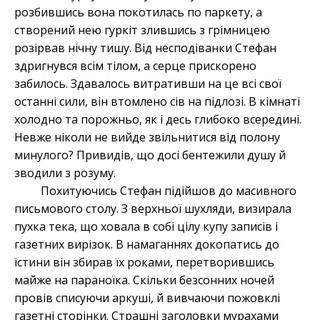
розбившись вона покотилась по паркету, а
створений нею гуркіт злившись з грімницею
розірвав нічну тишу. Від несподіванки Стефан
здригнувся всім тілом, а серце прискорено
забилось. Здавалось витративши на це всі свої
останні сили, він втомлено сів на підлозі. В кімнаті
холодно та порожньо, як і десь глибоко всередині.
Невже ніколи не вийде звільнитися від полону
минулого? Привидів, що досі бентежили душу й
зводили з розуму.
Похитуючись Стефан підійшов до масивного
письмового столу. З верхньої шухляди, визирала
пухка тека, що ховала в собі цілу купу записів і
газетних вирізок. В намаганнях докопатись до
істини він збирав їх роками, перетворившись
майже на параноїка. Скільки безсонних ночей
провів списуючи аркуші, й вивчаючи пожовклі
газетні сторінки. Страшні заголовки мурахами