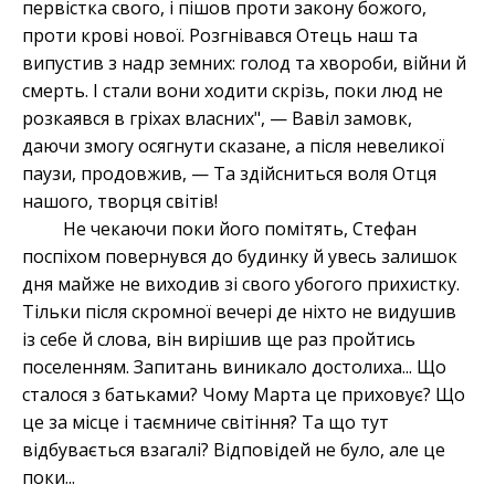
первістка свого, і пішов проти закону божого,
проти крові нової. Розгнівався Отець наш та
випустив з надр земних: голод та хвороби, війни й
смерть. І стали вони ходити скрізь, поки люд не
розкаявся в гріхах власних", — Вавіл замовк,
даючи змогу осягнути сказане, а після невеликої
паузи, продовжив, — Та здійсниться воля Отця
нашого, творця світів!
Не чекаючи поки його помітять, Стефан
поспіхом повернувся до будинку й увесь залишок
дня майже не виходив зі свого убогого прихистку.
Тільки після скромної вечері де ніхто не видушив
із себе й слова, він вирішив ще раз пройтись
поселенням. Запитань виникало достолиха... Що
сталося з батьками? Чому Марта це приховує? Що
це за місце і таємниче світіння? Та що тут
відбувається взагалі? Відповідей не було, але це
поки...