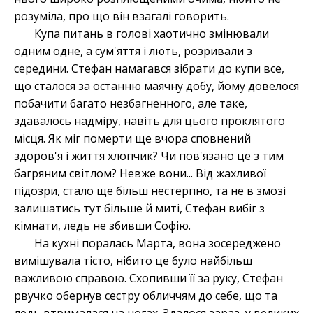
розуміла, про що він взагалі говорить.
Купа питань в голові хаотично змінювали
одним одне, а сум'яття і лють, розривали з
середини. Стефан намагався зібрати до купи все,
що сталося за останню маячну добу, йому довелося
побачити багато незбагненного, але таке,
здавалось надміру, навіть для цього проклятого
місця. Як міг померти ще вчора сповнений
здоров'я і життя хлопчик? Чи пов'язано це з тим
багряним світлом? Невже вони... Від жахливої
підозри, стало ще більш нестерпно, та не в змозі
залишатись тут більше й миті, Стефан вибіг з
кімнати, ледь не збивши Софію.
На кухні поралась Марта, вона зосереджено
вимішувала тісто, нібито це було найбільш
важливою справою. Схопивши її за руку, Стефан
рвучко обернув сестру обличчям до себе, що та