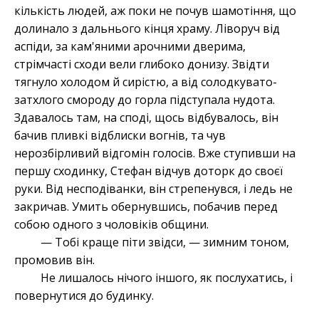
кількість людей, аж поки не почув шамотіння, що
долинало з дальнього кінця храму. Ліворуч від
аспіди, за кам'яними арочними дверима,
стрімчасті сходи вели глибоко донизу. Звідти
тягнуло холодом й сирістю, а від солодкувато-
затхлого смороду до горла підступала нудота.
Здавалось там, на споді, щось відбувалось, він
бачив пливкі відблиски вогнів, та чув
нерозбірливий відгомін голосів. Вже ступивши на
першу сходинку, Стефан відчув доторк до своєї
руки. Від несподіванки, він стрепенувся, і ледь не
закричав. Умить обернувшись, побачив перед
собою одного з чоловіків общини.
— Тобі краще піти звідси, — зимним тоном,
промовив він.
Не лишалось нічого іншого, як послухатись, і
повернутися до будинку.