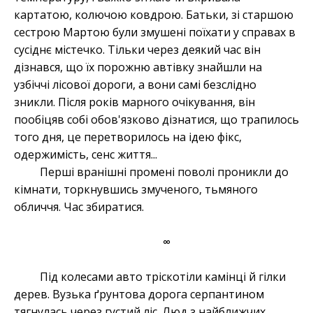
картатою, колючою ковдрою. Батьки, зі старшою
сестрою Мартою були змушені поїхати у справах в
сусіднє містечко. Тільки через деякий час він
дізнався, що їх порожню автівку знайшли на
узбіччі лісової дороги, а вони самі безслідно
зникли. Після років марного очікування, він
пообіцяв собі обов'язково дізнатися, що трапилось
того дня, це перетворилось на ідею фікс,
одержимість, сенс життя...
Перші вранішні промені поволі проникли до
кімнати, торкнувшись змученого, тьмяного
обличчя. Час збиратися.
∞
Під колесами авто тріскотіли камінці й гілки
дерев. Вузька ґрунтова дорога серпантином
тягнулась через густий ліс. Люд з найближчих