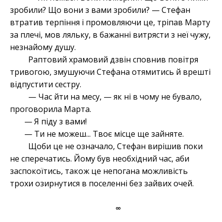
зробили? Що вони з вами зробили? — Стефан
втратив терпіння і промовляючи це, тріпав Марту
за плечі, мов ляльку, в бажанні витрясти з неї чужу,
незнайому душу.
Раптовий храмовий дзвін сповнив повітря
тривогою, змушуючи Стефана отямитись й врешті
відпустити сестру.
— Час йти на месу, — як ні в чому не бувало,
проговорила Марта.
— Я піду з вами!
— Ти не можеш... Твоє місце ще зайняте.
Щоби це не означало, Стефан вирішив поки
не сперечатись. Йому був необхідний час, аби
заспокоїтись, також це непогана можливість
трохи озирнутися в поселенні без зайвих очей.
∞