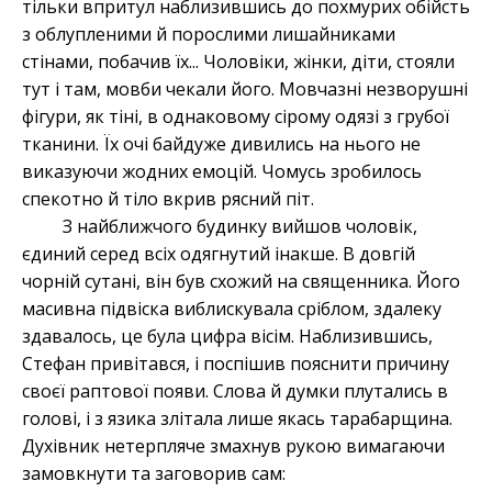
тільки впритул наблизившись до похмурих обійсть
з облупленими й порослими лишайниками
стінами, побачив їх... Чоловіки, жінки, діти, стояли
тут і там, мовби чекали його. Мовчазні незворушні
фігури, як тіні, в однаковому сірому одязі з грубої
тканини. Їх очі байдуже дивились на нього не
виказуючи жодних емоцій. Чомусь зробилось
спекотно й тіло вкрив рясний піт.
З найближчого будинку вийшов чоловік,
єдиний серед всіх одягнутий інакше. В довгій
чорній сутані, він був схожий на священника. Його
масивна підвіска виблискувала сріблом, здалеку
здавалось, це була цифра вісім. Наблизившись,
Стефан привітався, і поспішив пояснити причину
своєї раптової появи. Слова й думки плутались в
голові, і з язика злітала лише якась тарабарщина.
Духівник нетерпляче змахнув рукою вимагаючи
замовкнути та заговорив сам: