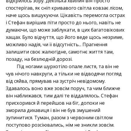
відкрилось зору. Декілька хвилин він просто
спостерігав, як сніп кривавого світла ковзає лісом,
наче щось вишукуючи. Цікавість перемогла острах
і Стефан вирішив піти просто до нього, навіть не
думаючи, що може заблукати, в цих багатовікових
хащах. Було відчуття, що його веде щось незриме,
можливо надія, чи її відсутність... Прагнення
залишити своє жалюгідне, самотнє життя там,
позаду, на безлюдній дорозі.
Під ногами шурхотіло опале листя, та він не
чув нічого навкруги, а тільки не відводячи погляд
від сяйва, прямував на зустріч невідомому.
Здавалось воно вже зовсім поруч, та чим ближче
він наближався, тим далі те віддалялось. Стефан
прискорився й перейшов на біг, допоки не
зморила дихавиця і він не був змушений
зупинитися. Туман, разом з червоним світлом
поступово розсіювались, нім не зникли зовсім.