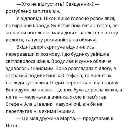
— Хто не відпустить? Священник? —
розгублено запитав він.
У відповідь Нікон лише голосно розсміявся,
потираючи бороду. Як встиг помітити Стефан, всі
чоловіки поселення мали довге, заплетене в косу
волосся, та густу рослинність на обличчі.
Вхідні двері скрипуче відчинились
перервавши їх розмову, і до будинку увійшла
світловолоса жінка. Вродливе й сумне обличчя
здавалось знайомим. Вона розглядала підлогу, в
остраху й подивитися на Стефана, та врешті їх
погляди зустрілися. Подих перехопило від подиву.
Вона дуже змінилася... Це вже була доросла жінка, а
не та — маленька дівчинка, якою її пам'ятав
Стефан. Але ці великі, лазурні очі, він би не
переплутав ні з якими іншими.
— Це моя дружина Марта, — представив її
Нікон.