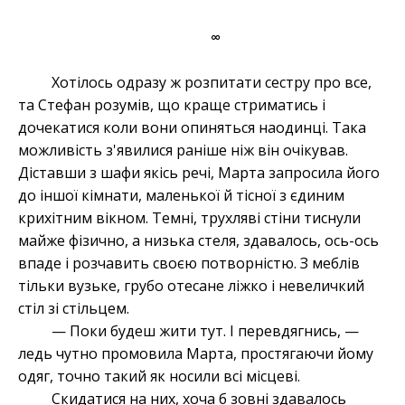
∞
Хотілось одразу ж розпитати сестру про все,
та Стефан розумів, що краще стриматись і
дочекатися коли вони опиняться наодинці. Така
можливість з'явилися раніше ніж він очікував.
Діставши з шафи якісь речі, Марта запросила його
до іншої кімнати, маленької й тісної з єдиним
крихітним вікном. Темні, трухляві стіни тиснули
майже фізично, а низька стеля, здавалось, ось-ось
впаде і розчавить своєю потворністю. З меблів
тільки вузьке, грубо отесане ліжко і невеличкий
стіл зі стільцем.
— Поки будеш жити тут. І перевдягнись, —
ледь чутно промовила Марта, простягаючи йому
одяг, точно такий як носили всі місцеві.
Скидатися на них, хоча б зовні здавалось