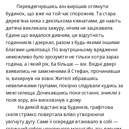
Перевдягнувшись він вирішив оглянути
будинок, що вже на той час спорожнів. Та стара
дерев'яна хижа з декількома кімнатами, де навіть
дитяча викликала зажуру, нічим не зацікавила.
Єдине що видалося дивним, це відсутність
годинників і дзеркал, разом з будь-якими іншими
благами цивілізації. По внутрішньому врядженні
неможливо було зрозуміти не тільки котра зараз
година, а і який рік, ба більше — вік. Вхідні двері
виявились не замкненими й Стефан, прочинивши
їх, визирнув на зовні. Жителі зібравшись
невеличкими групами, покірно слідували кудись за
межі селища. Дочекавшись поки останні, зникли з
поля зору, він висковзнув з дому.
На деякій відстані від будинків, графітова
скеля стрімко повертала вліво утворюючи
увігнуту дугу. Саме її осереддя втаювало в собі —
готичний собор неосяжного масштабу, він дивним