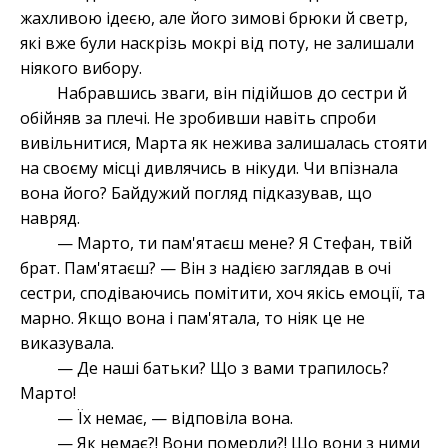
жахливою ідеєю, але його зимові брюки й светр,
які вже були наскрізь мокрі від поту, не залишали
ніякого вибору.
Набравшись зваги, він підійшов до сестри й
обійняв за плечі. Не зробивши навіть спроби
вивільнитися, Марта як нежива залишалась стояти
на своєму місці дивлячись в нікуди. Чи впізнала
вона його? Байдужий погляд підказував, що
навряд.
— Марто, ти пам'ятаєш мене? Я Стефан, твій
брат. Пам'ятаєш? — Він з надією заглядав в очі
сестри, сподіваючись помітити, хоч якісь емоції, та
марно. Якщо вона і пам'ятала, то ніяк це не
виказувала.
— Де наші батьки? Що з вами трапилось?
Марто!
— Їх немає, — відповіла вона.
— Як немає?! Вони померли?! Що вони з ними