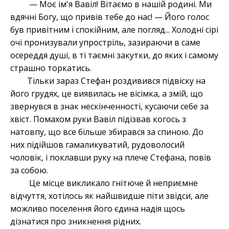
— Моє ім'я Вавіл! Вітаємо в нашій родині. Ми
вдячні Богу, що привів тебе до нас! — Його голос
був привітним і спокійним, але погляд... Холодні сірі
очі пронизували упростріль, зазираючи в саме
осереддя душі, в ті таємні закутки, до яких і самому
страшно торкатись.
Тільки зараз Стефан роздивився підвіску на
його грудях, це виявилась не вісімка, а змій, що
звернувся в знак нескінченності, кусаючи себе за
хвіст. Помахом руки Вавіл підізвав когось з
натовпу, що все більше збирався за спиною. До
них підійшов гамаликуватий, рудоволосий
чоловік, і поклавши руку на плече Стефана, повів
за собою.
Це місце викликало гнітюче й неприємне
відчуття, хотілось як найшвидше піти звідси, але
можливо поселення його єдина надія щось
дізнатися про зникнення рідних.