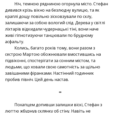
Ніч, темною рядниною огорнула місто. Стефан
дивився крізь вікно на безлюдну вулицю, та як
краплі дощу повільно зісковзували по склу,
залишаючи за собою вологий слід. Дерева у світлі
ліхтарів відкидали чудернацькі тіні, вони наче
живі гіпнотизуючи танцювали по брудному
асфальту.
Колись, багато років тому, вони разом з
сестрою Мартою обожнювали вмостившись на
підвіконні, спостерігати за сонним містом, та
людьми, що ховали свою самотність за щільно
завішаними фіранками. Настінний годинник
пробив північ. Цей день настав.
∞
Похапцем допивши залишки віскі, Стефан з
люттю жбурнув склянку об стіну. Навіть не