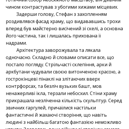
чином контрастував з убогими хижами місцевих.
Задерши голову, Стефан з захопленням
роздивлявся фасад храму, що видававшись трохи
вперед був майстерно висічений зі скелі, а основна
його частина, так і лишалась прихована її
надрами.
Архітектура заворожувала та лякала
одночасно. Складно й словами описати все, що
постало погляду. Стрільчасті склепіння, арки й
аркбутани чудували своєю витонченою красою, а
гострокінцеві пінаклі на злітаючих вверх
контрфорсах, та безліч вузьких башт, мов
ненажерливі ікла, терзали небосхил. Стіни храму
прикрашала незліченна кількість скульптур. Серед
звичних гаргулей, причаїлися настільки
фантастичні й жахаючі створіння, що навіть
людині з найбільш багатою фантазією неможливо