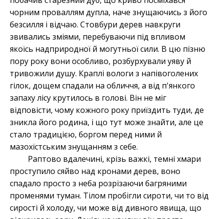
побачив старезний дуб, що криво посміхався
чорним проваллям дупла, наче знущаючись з його
безсилля і відчаю. Стовбури дерев навкруги
звивались зміями, перебуваючи під впливом
якоїсь надприродної й могутньої сили. В цю пізню
пору року вони особливо, розбурхували уяву й
тривожили душу. Краплі вологи з напівоголених
гілок, дощем спадали на обличчя, а від п'янкого
запаху лісу крутилось в голові. Він не міг
відповісти, чому кожного року приїздить туди, де
зникла його родина, і що тут може знайти, але це
стало традицією, боргом перед ними й
мазохістським знущанням з себе.
Раптово вдалечині, крізь важкі, темні хмари
проступило сяйво над кронами дерев, воно
спадало просто з неба розрізаючи багряними
променями туман. Тілом пробігли сироти, чи то від
сирості й холоду, чи може від дивного явища, що