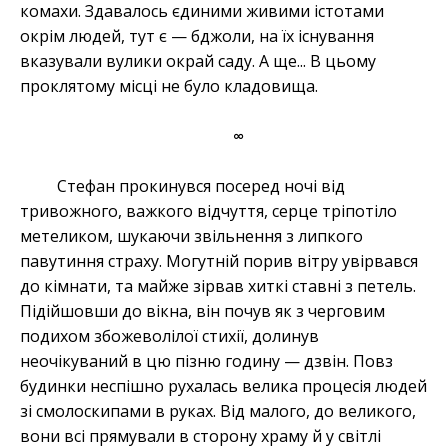
комахи. Здавалось єдиними живими істотами
окрім людей, тут є — бджоли, на їх існування
вказували вулики окрай саду. А ще... В цьому
проклятому місці не було кладовища.
∞
Стефан прокинувся посеред ночі від
тривожного, важкого відчуття, серце тріпотіло
метеликом, шукаючи звільнення з липкого
павутиння страху. Могутній порив вітру увірвався
до кімнати, та майже зірвав хиткі ставні з петель.
Підійшовши до вікна, він почув як з черговим
подихом збожеволілої стихії, долинув
неочікуваний в цю пізню годину — дзвін. Повз
будинки неспішно рухалась велика процесія людей
зі смолоскипами в руках. Від малого, до великого,
вони всі прямували в сторону храму й у світлі