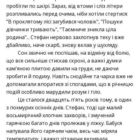
пробігли по шкірі. Зараз, від втоми і сліз літери
розпливались перед очима, ніби хотіли стертися:
"В проклятому лісі загубився чоловік", "Пошуки
дівчинки тривають", "Таємниче зникла ціла
родина"... Стефан нервово захлопнув теку і вже
дбайливо, наче скарб, знову вклав у шухляду.
Сон звично не поспішав, на відміну від болю,
що все сильніше стискав скроні, а важкі думки
кам'яною плитою давили на груди, не даючи
зробити й подиху. Навіть снодійне та чарка вже не
допомагали впоратися зі спогадами, що в річницю
подій особливо марудили розум і тіло.
Це сталося двадцять п'ять років тому, в один
з похмурих осінніх днів. Стефан, тоді ще малий
восьмирічний хлопчик захворів, і змучений
гарячкою багато днів пролежав у ліжку. Бабуся
напувала його гарячим чаєм, весь час міряла
температуру, і важко зітхаючи вкривала