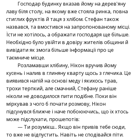
Господар будинку вказав йому на дерев'яну
лаву біля столу, на якому вже стояла ринка, повна
стиглих фруктів й таця з хлібом. Стефан також
назвався, та вмостився на запропонованому місці.
Їсти не хотілось, а ображати господаря ще більше.
Необхідно було увійти в довіру жителів общини й
вивідати як змога більше інформації про це
таємниче місце.
Розламавши хлібину, Нікон вручив йому
кусень і налив в глиняну кварту щось з глечика. Це
виявився напій на основі меду і якихось трав,
трохи терпкий, але смачний, Стефану раніше
ніколи не доводилося пити подібне. Поки він
міркував з чого б почати розмову, Нікон
підсунувся ближче і наче побоюючись, що їх хтось
може підслухати, прошепотів:
— Ти розумієш... Якщо він привів тебе сюди,
то вже не відпустить. Навіть не сподівайся піти.