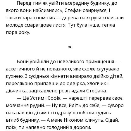
Перед тим як увійти всередину будинку, до
якого вони наблизились, Стефан озирнувся, і
тільки зараз помітив — дерева навкруги колисали
молоде смарагдове листя. Тут була інша, тепла
пора року.
∞
Вони увійшли до невеликого приміщення —
аскетичного й не показного, яке схоже слугувало
кухнею. З сусідньої кімнати визирало двійко дітей,
перелякано припавши до одвірка, хлопчик і
дівчинка, зацікавлено розглядали Стефана.
— Це Устим і Софія, — нарешті перервав своє
мовчання рудий. — Ну все, йдіть до себе, — суворо
наказав він дітям і ті одразу ж побігли кудись
вглиб будинку. — А мене Ніконом кличуть. Сідай,
поїж, ти напевно голодний з дороги.