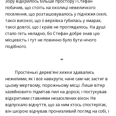
Зору відкрилось більше простору і Стефан
побачив, що стоїть на околиці невеличкого
поселення, що розташовувалось у підніжжя скелі,
такої високої, що її верхівка губилась у хмарах,
такої довгої, що і країв не проглядалось. На душі
стало геть неладно, бо Стефан добре знав цю
місцевість і тут не повинно було бути нічого
подібного.
∞
Простенькі дерев'яні хижки здавались
нежилими, як і все навкруги, наче сам час застиг в
цьому мертвому, порожньому місці. Лише вітер
хазяйновито підмітав пил на дорозі, і постукував
відкритими ставнями незасклених вікон. Не
відпускало відчуття, що за ним хтось спостерігає,
він шкірою відчував пронизливий погляд на собі, і