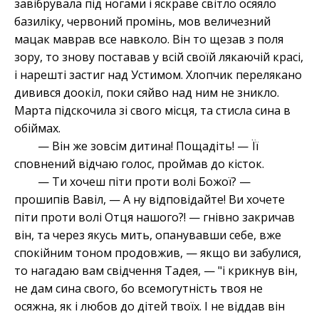
завібрувала під ногами і яскраве світло осяяло
базиліку, червоний промінь, мов величезний
мацак маврав все навколо. Він то щезав з поля
зору, то знову поставав у всій своїй лякаючій красі,
і нарешті застиг над Устимом. Хлопчик перелякано
дивився доокіл, поки сяйво над ним не зникло.
Марта підскочила зі свого місця, та стисла сина в
обіймах.
— Він же зовсім дитина! Пощадіть! — Її
сповнений відчаю голос, проймав до кісток.
— Ти хочеш піти проти волі Божої? —
прошипів Вавіл, — А ну відповідайте! Ви хочете
піти проти волі Отця нашого?! — гнівно закричав
він, та через якусь мить, опанувавши себе, вже
спокійним тоном продовжив, — якщо ви забулися,
то нагадаю вам свідчення Тадея, — "і крикнув він,
не дам сина свого, бо всемогутність твоя не
осяжна, як і любов до дітей твоїх. І не віддав він