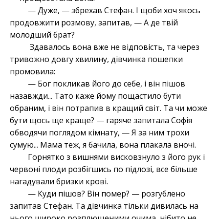
— Дуже, — збрехав Стефан. І щоби хоч якось
продовжити розмову, запитав, — А де твій
молодший брат?
Здавалось вона вже не відповість, та через
тривожно довгу хвилину, дівчинка пошепки
промовила:
— Бог покликав його до себе, і він пішов
назавжди... Тато каже йому пощастило бути
обраним, і він потрапив в кращий світ. Та чи може
бути щось ще краще? — гаряче запитала Софія
обводячи поглядом кімнату, — Я за ним трохи
сумую... Мама теж, я бачила, вона плакала вночі.
Горнятко з вишнями висковзнуло з його рук і
червоні плоди розбігшись по підлозі, все більше
нагадували бризки крові.
— Куди пішов? Він помер? — розгублено
запитав Стефан. Та дівчинка тільки дивилась на
нього широко розплющеними очима, нібито не