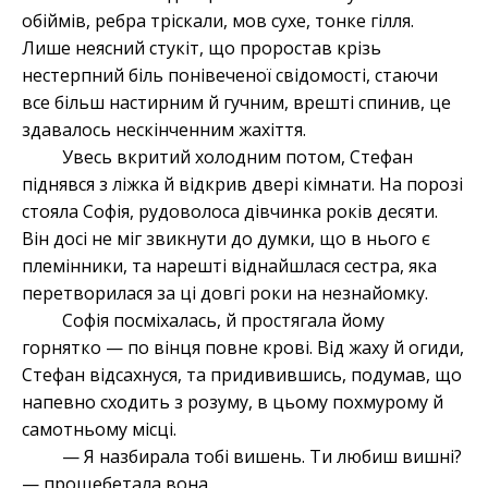
обіймів, ребра тріскали, мов сухе, тонке гілля.
Лише неясний стукіт, що проростав крізь
нестерпний біль понівеченої свідомості, стаючи
все більш настирним й гучним, врешті спинив, це
здавалось нескінченним жахіття.
Увесь вкритий холодним потом, Стефан
піднявся з ліжка й відкрив двері кімнати. На порозі
стояла Софія, рудоволоса дівчинка років десяти.
Він досі не міг звикнути до думки, що в нього є
племінники, та нарешті віднайшлася сестра, яка
перетворилася за ці довгі роки на незнайомку.
Софія посміхалась, й простягала йому
горнятко — по вінця повне крові. Від жаху й огиди,
Стефан відсахнуся, та придивившись, подумав, що
напевно сходить з розуму, в цьому похмурому й
самотньому місці.
— Я назбирала тобі вишень. Ти любиш вишні?
— прощебетала вона.