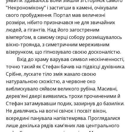
уявити. Здавалось вони зійшли зі сторінок самого
"Некрономікону" і застигши в камені, очікували
свого пробудження. Портал мав величезні
розміри, нібито призначався не для звичайних
людей, а гігантів. Над його загостреним
вімперґом, в самому серці собору розміщувалось
вікно-троянда, з симетричним мереживним
візерунком, що гіпнозувало своєю досконалістю.
Вхід до храму варував символ нескінченності,
точно такий як Стефан бачив на підвісці духівника.
Срібне, лускате тіло змія жахало своєю
натуральною схожістю, а червоне око
виблискувало сяйвом великого рубіна. Масивні,
дерев'яні двері виявились трохи прочиненими й
Стефан затамувавши подих, зазирнув до базиліки.
Не дивлячись на вогні свічок і посвіт вікон,
всередині панувала напівтемрява. Проглядалися
лише декілька рядів кам'яних лав центрального