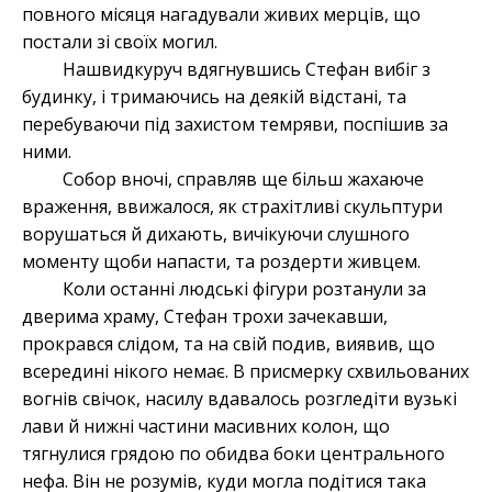
повного місяця нагадували живих мерців, що
постали зі своїх могил.
Нашвидкуруч вдягнувшись Стефан вибіг з
будинку, і тримаючись на деякій відстані, та
перебуваючи під захистом темряви, поспішив за
ними.
Собор вночі, справляв ще більш жахаюче
враження, ввижалося, як страхітливі скульптури
ворушаться й дихають, вичікуючи слушного
моменту щоби напасти, та роздерти живцем.
Коли останні людські фігури розтанули за
дверима храму, Стефан трохи зачекавши,
прокрався слідом, та на свій подив, виявив, що
всередині нікого немає. В присмерку схвильованих
вогнів свічок, насилу вдавалось розгледіти вузькі
лави й нижні частини масивних колон, що
тягнулися грядою по обидва боки центрального
нефа. Він не розумів, куди могла подітися така