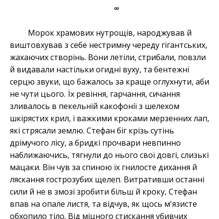
∞
Морок храмових нутрощів, народжував й
виштовхував з себе нестримну череду гігантських,
жахаючих створінь. Вони летіли, стрибали, повзли
й видавали настільки огидні вуху, та бентежні
серцю звуки, що бажалось за краще оглухнути, аби
не чути цього. Їх ревіння, гарчання, сичання
зливалось в пекельній какофонії з шелехом
шкірястих крил, і важкими кроками мерзенних лап,
які стрясали землю. Стефан біг крізь сутінь
дрімучого лісу, а бридкі прочвари невпинно
наближаючись, тягнули до нього свої довгі, слизькі
мацаки. Він чув за спиною їх гнилосте дихання й
ляскання гострозубих щелеп. Витративши останні
сили й не в змозі зробити більш й кроку, Стефан
впав на опале листя, та відчув, як щось м'язисте
обхопило тіло. Від міцного стискання убивчих