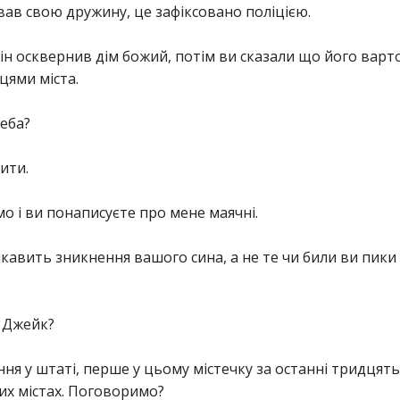
вав свою дружину, це зафіксовано поліцією.
він осквернив дім божий, потім ви сказали що його варто
цями міста.
реба?
ити.
о і ви понаписуєте про мене маячні.
цікавить зникнення вашого сина, а не те чи били ви пики
е Джейк?
ня у штаті, перше у цьому містечку за останні тридцять р
их містах. Поговоримо?