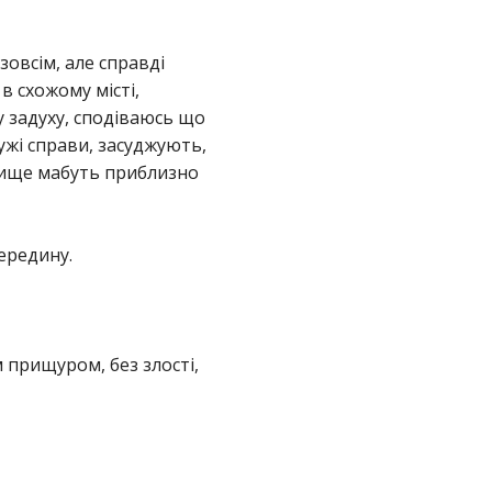
овсім, але справді
в схожому місті,
у задуху, сподіваюсь що
чужі справи, засуджують,
лище мабуть приблизно
середину.
м прищуром, без злості,