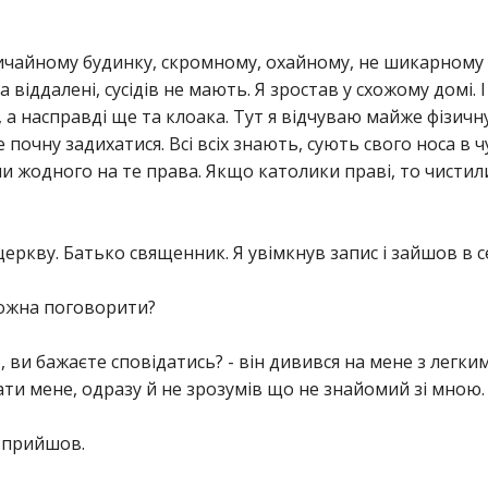
чайному будинку, скромному, охайному, не шикарному з
віддалені, сусідів не мають. Я зростав у схожому домі. І 
 а насправді ще та клоака. Тут я відчуваю майже фізичн
 почну задихатися. Всі всіх знають, сують свого носа в 
и жодного на те права. Якщо католики праві, то чисти
 церкву. Батько священник. Я увімкнув запис і зайшов в 
можна поговорити?
о, ви бажаєте сповідатись? - він дивився на мене з легки
ти мене, одразу й не зрозумів що не знайомий зі мною.
го прийшов.