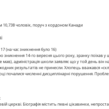
м 10,738 чоловік, поруч з кордоном Канади
ві
17 (на час зникнення було 16)
о зникнення 14-го вересня цього року, зранку поїхав у ш
 мав), адміністрація школи заявляє що у той день він на
ї жодних результатів не принесли. Хлопець вважався «ск
ці почалися численні дисциплінарні порушення. Пробле
к
вій церкві. Біографія містить певні цікавинки, непроста