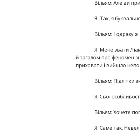
Вільям: Але ви пр
Я: Так, я буквальн
Вільям: І одразу 
Я: Мене звати Ліа
й загалом про феномен зни
приховати і вийшло непог
Вільям: Підлітки 
Я: Свої особливості
Вільям: Хочете по
Я: Саме так. Неве