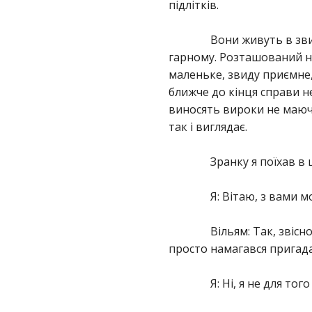
підлітків.
Вони живуть в зви
гарному. Розташований на 
маленьке, звиду приємне,
ближче до кінця справи не
виносять вироки не маюч
так і виглядає.
Зранку я поїхав в
Я: Вітаю, з вами 
Вільям: Так, звісн
просто намагався пригада
Я: Ні, я не для то