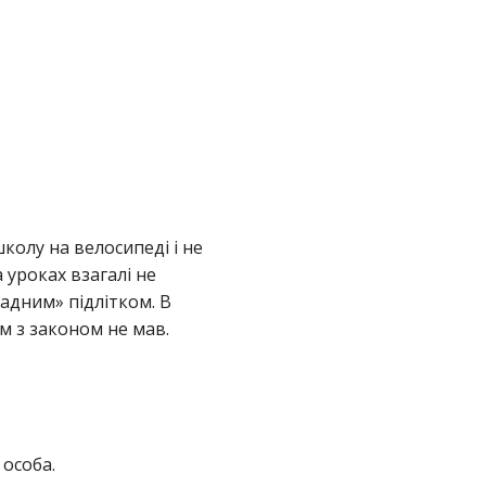
колу на велосипеді і не
 уроках взагалі не
ладним» підлітком. В
м з законом не мав.
 особа.