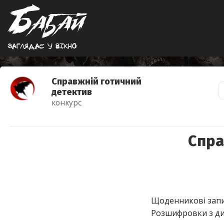
Заглядає у вiкно
Справжній готичний
детектив
конкурс
Спра
Щоденникові зап
Розшифровки з д