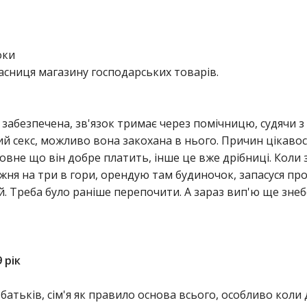
оки
асниця магазину господарських товарів.
абезпечена, зв'язок тримає через помічницю, судячи з 
ий секс, можливо вона закохана в нього. Причин цікавос
овне що він добре платить, інше це вже дрібниці. Коли з
ижня на три в гори, орендую там будиночок, запасуся про
й. Треба було раніше перепочити. А зараз вип'ю ще зне
 рік
батьків, сім'я як правило основа всього, особливо коли д