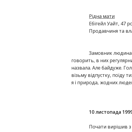
Рідна мати
Ебігейл Уайт, 47 р
Продавчиня та вл
Замовник людина з
говорить, в них регулярн
назвала. Але байдуже. Гол
візьму відпустку, поїду т
я і природа, жодних люде
10 листопада 1999
Почати вирішив з 