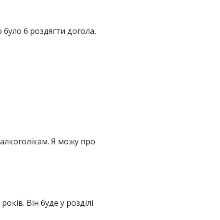
 було б роздягти догола,
 алкоголікам. Я можу про
оків. Він буде у розділі