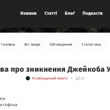
Новини
Статті
Блоґ
Подкасти
Головна
Всі твори
Обговорення
Статистика
ва про зникнення Джейкоба 
Розбещений Аміґо
•
37
иси
иктофона