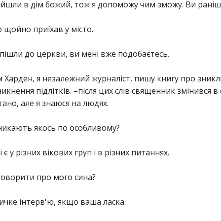
ийшли в дім божий, тож я допоможу чим зможу. Ви раніш
о щойно приїхав у місто.
ж пішли до церкви, ви мені вже подобаєтесь.
м Харден, я незалежний журналіст, пишу книгу про зникл
кнення підлітків. –після цих слів священник змінився в 
ано, але я знаюся на людях.
зникають якось по особливому?
 є у різних вікових груп і в різних питаннях.
говорити про мого сина?
личке інтерв'ю, якщо ваша ласка.