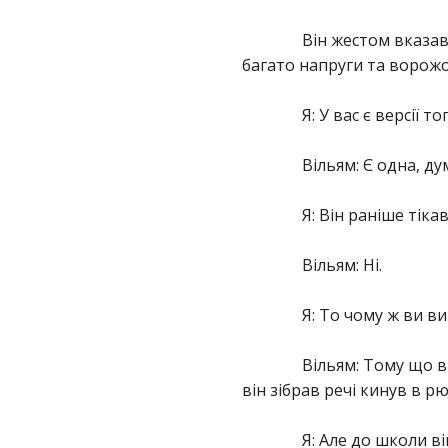
Він жестом вказав
багато напруги та ворожо
Я: У вас є версії 
Вільям: Є одна, д
Я: Він раніше тіка
Вільям: Ні.
Я: То чому ж ви в
Вільям: Тому що в
він зібрав речі кинув в рю
Я: Але до школи ві