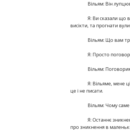
Вільям: Він лупцю
Я: Ви сказали що 
висікти, та прогнати вули
Вільям: Що вам т
Я: Просто поговор
Вільям: Поговорим
Я: Вільяме, мене 
це і не писати.
Вільям: Чому сам
Я: Останнє зникнен
про зникнення в маленьк