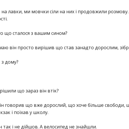
 на лавки, ми мовчки сіли на них і продовжили розмову.
сті.
того що сталося з вашим сином?
умаю він просто вирішив що став занадто дорослим, зібра
в з дому?
ирішили що зараз він втік?
ін говорив що вже дорослий, що хоче більше свободи, щ
кзак і поїхав у школу.
н так і не дійшов. А велосипед не знайшли.