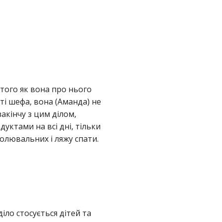
того як вона про нього
ті шефа, вона (Аманда) не
акінчу з цим ділом,
дуктами на всі дні, тільки
болювальних і ляжу спати.
іло стосується дітей та