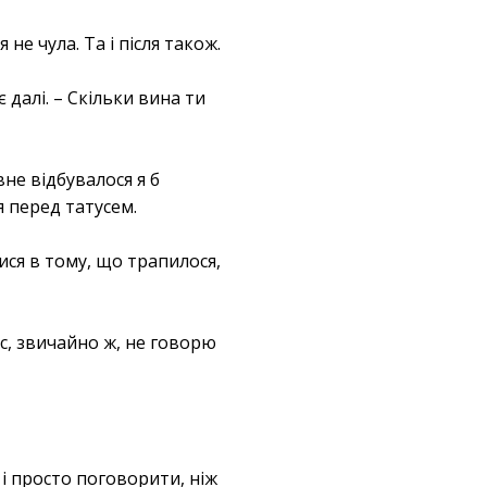
 не чула. Та і після також.
є далі. – Скільки вина ти
вне відбувалося я б
 перед татусем.
тися в тому, що трапилося,
.
с, звичайно ж, не говорю
к і просто поговорити, ніж