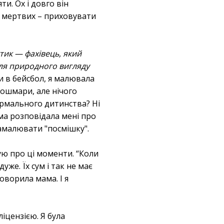
и. Ох і довго він
у мертвих – приховувати
тик — фахівець, який
ля природного вигляду
и в бейсбол, я малювала
кошмари, але нічого
ормального дитинства? Ні
ма розповідала мені про
намалювати "посмішку".
ую про ці моменти. “Коли
же. Їх сум і так не має
оворила мама. І я
іцензією. Я була