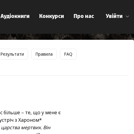
Аудіокниги
Конкурси
Про нас
Увійти
Результати
Правила
FAQ
с більше – те, що у мене є
зустріч з Хароном*
 царства мертвих. Він