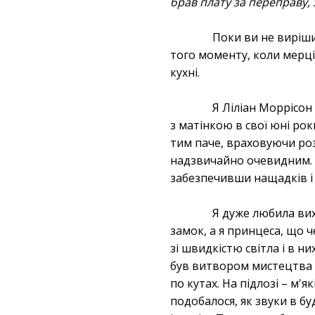
брав плату за переправу, 
Поки ви не виріши
того моменту, коли мерці 
кухні.
Я Ліліан Моррісон
з матінкою в свої юні ро
тим паче, враховуючи роз
надзвичайно очевидним. 
забезпечивши нащадків і 
Я дуже любила вих
замок, а я принцеса, що ч
зі швидкістю світла і в н
був витвором мистецтва – 
по кутах. На підлозі – м'
подобалося, як звуки в бу