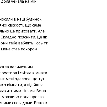
 доля чекала на мій
риносили в наш будинок.
яної свіжості. Що саме
ельно це приховати. Але
 Складно пояснити. Це як
они тебе ваблять і ось ти
я мене став похорон
ася за величезним
ростора і світла кімната.
нт мені здалося, що тут
в з кімнати, я підійшла
блакитними тінями. Вона
ти, можливо вона просто
омними спогадами. Різко в