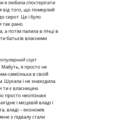
и я любила спостерігати
ся від того, що померлий
о сирот. Це і було
 так рано.
, а потім палила в пічці в
вати батьків власними
опулярний сорт
) Мабуть, я просто не
ма-самісінька в своїй
м. Шукала і не знаходила.
ли ти є власницею
бо просто неопізнані
ідне і місцевій владі і
а, владі – економія.
мене з підвалу стали