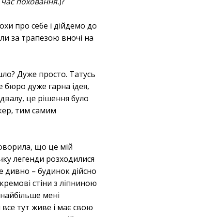
д час поховання.
)?
хи про себе і дійдемо до
али за трапезою вночі на
шло? Дуже просто. Татусь
е бюро дуже гарна ідея,
двалу, це рішення було
кер, тим самим
оворила, що це мій
течку легенди розходилися
 не дивно – будинок дійсно
 кремові стіни з ліпниною
І найбільше мені
 все тут живе і має свою