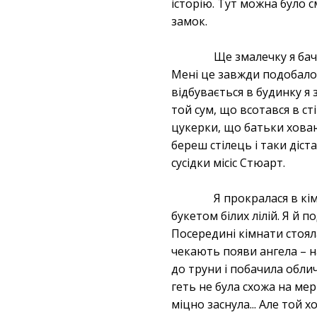
історію. Тут можна було 
замок.
Ще змалечку я бачи
Мені це завжди подобалося
відбувається в будинку я 
той сум, що всотався в с
цукерки, що батьки ховаю
береш стілець і таки діс
сусідки місіс Стюарт.
Я прокралася в кі
букетом білих лілій. Я й 
Посередині кімнати стоял
чекають появи ангела – на
до труни і побачила обли
геть не була схожа на ме
міцно заснула... Але той 