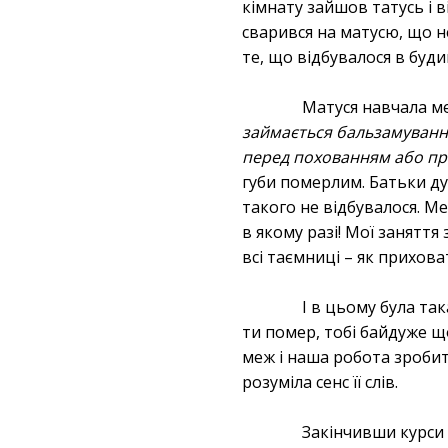
кімнату зайшов татусь і в
сварився на матусю, що н
те, що відбувалося в буди
Матуся навчала м
займається бальзамуванн
перед похованням або п
губи померлим. Батьки ду
такого не відбувалося. М
в якому разі! Мої занятт
всі таємниці – як прихов
І в цьому була та
ти помер, тобі байдуже що
меж і наша робота зробити
розуміла сенс її слів.
Закінчивши курси 