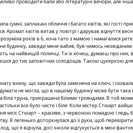
сміливо проводити бали або літературні вечори, але інша
ла сумні, заплакані обличчя і багато квітів, які гості п
. Аромат квітів витав у повітрі і дарував відчуття весн
зрозуміла років в 6, хоча тато з мамою і намагалися рет
тіни будинку, завжди мене вабив, був чимось незвіданим.
ть на найвищій поличці. Ти їх хочеш, думаєш про них, в
таєшся до тих заповітних солодощів. Такою цукеркою дл
мнату внизу, що завжди була замкнена на ключ, і сховал
подумати не могла, що в нашому будинку може бути така п
а біла труна, прикрашена білими трояндами. В той моме
стільки все було чисте і біле. Коли містер Стюарт вийшо
ччя місіс Стюарт – красиве, з червоною помадою і ледь 
ртву. Я легенько доторкнулася до її руки, щоб перевіри
холод, що я відчула, досі інколи відгукується в мені фант