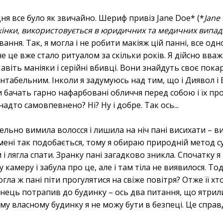
ня все було як звичайно. Шериф привіз Jane Doe* (*
Jane
жінки, використовується в юридичних та медичних випад
ання. Так, я могла і не робити макіяж цій панні, все одн
е це вже стало ритуалом за скільки років. Я дійсно вва
Навіть маніяки і серійні вбивці. Вони знайдуть своє пока
нтабельним. Інколи я задумуюсь над тим, що і Диявол і 
и бачать гарно нафарбовані обличчя перед собою і їх 
дто самовпевнено? Ні? Ну і добре. Так ось...
тельно вимила волосся і лишила на ніч пані висихати – 
 мені так подобається, тому я обираю природній метод с
 і лягла спати. Зранку пані загадково зникла. Спочатку 
 камеру і забула про це, але і там тіла не виявилося. Тод
ла ж пані піти прогулятися на свіже повітря? Отже її хт
инець потрапив до будинку – ось два питання, що ятрили
му власному будинку я не можу бути в безпеці. Це справ