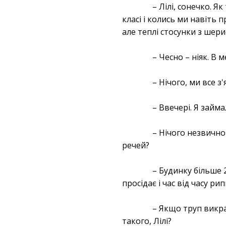
– Лілі, сонечко. Я
класі і колись ми навіть 
але теплі стосунки з шери
– Чесно – ніяк. В 
– Нічого, ми все 
– Ввечері. Я займ
– Нічого незвично
речей?
– Будинку більше 
просідає і час від часу ри
– Якщо труп викра
такого, Лілі?