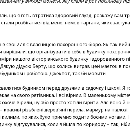
зазвичай у вигляді монети, яку клали в рот покійному пі
ли, що я геть втратила здоровий ґлузд, розкажу вам тро
стали розбігатися від мене, немов таргани, яких застук
 і в свої 27 я є власницею похоронного бюро. Як так вий
ки вирішили, що організувати в себе в будинку похоронн
міри нашого вікторіанського будинку і здоровенного пі
Дякую дідусю Берту, що колись виграв цей маєток в по
будинком і роботою. Джекпот, так би мовити.
валятися будинком перед друзями в садочку і школі. Я г
екає на свого рятівника. І всі вірили. В маленькому міс
их охоче вірили, ну або просто хотіли вірити. Але воно й
красиві різьблені дерев'яні перила, мармур на підлозі,
які килими, по яких було приємно ходити босими ногами. 
динку відгукувалися, коли я йшла по коридору – так, ніби