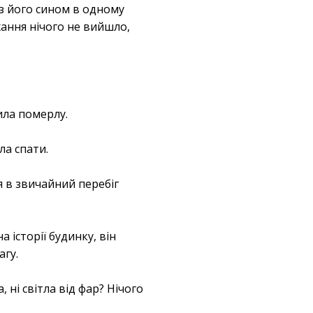
я з його сином в одному
охання нічого не вийшло,
ила померлу.
ла спати.
я в звичайний перебіг
 історії будинку, він
агу.
 ні світла від фар? Нічого