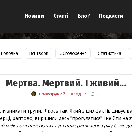
Новини
Статті
Блоґ
Подкасти
Головна
Всі твори
Обговорення
Статистика
Мертва. Мертвий. І живий...
Сракорукий Пінгед
•
22
ли зникати трупи... Якось так. Який з цих фактів дивує ва
ерці, раптово, вирішили десь "прогулятися" і не йти на 
й міфології перевізник душ померлих через ріку Стікс до