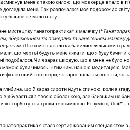
ідсмикнув мене з такою силою, що моє серце впало в п'ят
е догледіла мене. Так розпочалася моя подорож до світ
нку більше не мало сенсу.
ене мистецтву танатопрактика* з малечку (*
Танатопрак
ям, збереженням тіл померлих та нанесенням макіяжу д
рощанням.
) Поки мої однолітки бавилися ляльками і грал
мали, що мертві будуть мене лякати, що я буду бачити 
ені подобалося. Чи я зараз шкодую, що в мене не було н
я з мамою були чимось інтимним, нашою медитацією. Ма
ати фіолетовий тон шкіри, як гарно вкласти волосся, як 
ка глибина, що й зараз сироти йдуть спиною, коли я згад
 відбувається з твоєю оболонкою, але близьким не байду
 їх скорботу хоч трохи терпимішою. Розумієш, Лілі?" – г
танатопрактика я стала сертифікованим спеціалістом з л