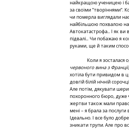
найкращою ученицею і ба
за своїми "творіннями". К
чи померла виглядали наск
найбільшою похвалою наші
Автокатастрофа... І як ви 
підвалі... Чи побажаю я к
руками, ще й таким способ
Коли я зосталася 
червоного вина з Франції
хотіла бути привидом в ць
довгій білій нічній сороч
Але потім, дякувати шери
похоронного бюро, дуже ч
жертви також мали право 
мені – я брала за послуги
Ідеально. І все було добре
зникати трупи. Але про вс