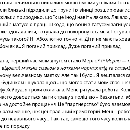
тьки невимовно пишалися мною і моїми успіхами. Інкол
оли близькі підходили до труни і їх зіниці розширювали
ільки природньо, що їх це іноді навіть лякало. Лякало д
й з матусею праці. Шкода, що вони з татусем загинули
вже здогадалися, готувала до похорону їх саме я. Готувала
омусь такого? Ні. Абсолютно точно ні. Діти не мають хо
ом як я... Я поганий приклад. Дуже поганий приклад.
одна, перший час моїм другом стало Мерло* (*
Мерло — п
, відомий м'яким смаком з нотками чорних ягід та сливи.
ому величезному маєтку. Але так і було... Я вешталася са
ці будинком і шукала щось, що могло стати моїм спасіння
фу Хейвуд, я трохи оклигала. Мене рятувала робота. Ко
асто доводиться мати справу з поліцією – безхатьки, а
на достойне прощання. Це "партнерство" було взаємовиг
 в рази менше, ніж центральний крематорій. Мені – робот
 до недавнього часу... Так-так, саме до того часу коли в 
е по порядку.