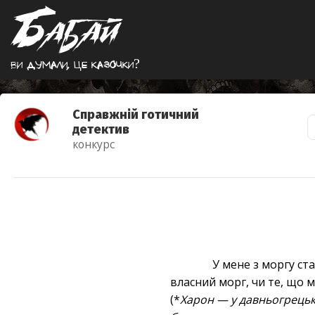
Ви думали, це казочки?
Справжній готичний
детектив
конкурс
У мене з моргу ста
власний морг, чи те, що м
(*
Харон — у давньогрецькі