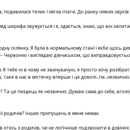
а, подивилася телик і лягла спати. До ранку ніяких звуків я
погляд шерифа звужується і я, здається, знаю, що він запита
одну склянку. Я була в нормальному стані і якби щось ди
 – Червонію і виглядаю дівчиськом, що виправдовується
я. Я тебе ні в чому не звинувачую, я просто хочу розібра
, таке в нас в містечку вперше і це доволі...гм...незвично
? Та це пиздець як незвично. Думаю сама до себе, вголо
 її родичів? Інших припущень в мене немає.
був хтось з родичів, чи не логічніше подзвонити в дзвіно