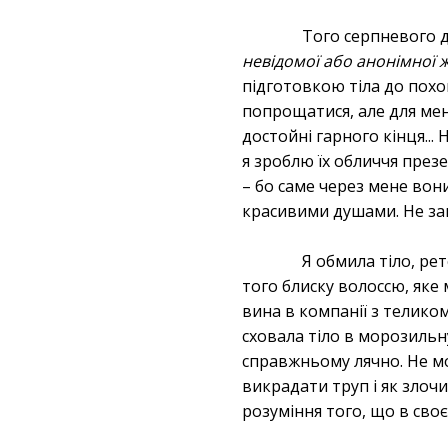
Того серпневого д
невідомої або анонімної 
підготовкою тіла до похов
попрощатися, але для мен
достойні гарного кінця... 
я зроблю їх обличчя презе
– бо саме через мене вон
красивими душами. Не зана
Я обмила тіло, ре
того блиску волоссю, яке
вина в компанії з теликом
сховала тіло в морозильну
справжньому лячно. Не мог
викрадати труп і як злоч
розуміння того, що в своє