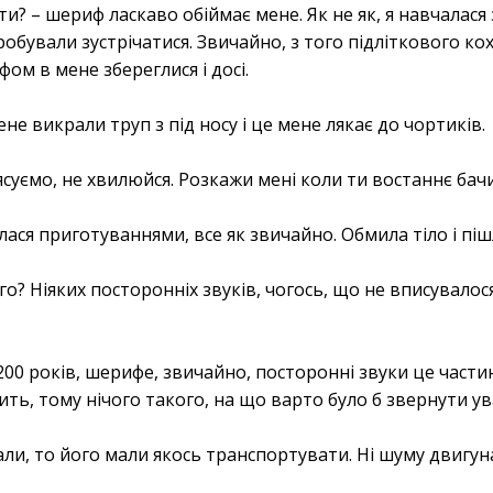
к ти? – шериф ласкаво обіймає мене. Як не як, я навчалас
пробували зустрічатися. Звичайно, з того підліткового к
фом в мене збереглися і досі.
мене викрали труп з під носу і це мене лякає до чортиків.
з'ясуємо, не хвилюйся. Розкажи мені коли ти востаннє бач
алася приготуваннями, все як звичайно. Обмила тіло і піш
го? Ніяких посторонніх звуків, чогось, що не вписувалос
200 років, шерифе, звичайно, посторонні звуки це частина
пить, тому нічого такого, на що варто було б звернути ув
ли, то його мали якось транспортувати. Ні шуму двигуна,