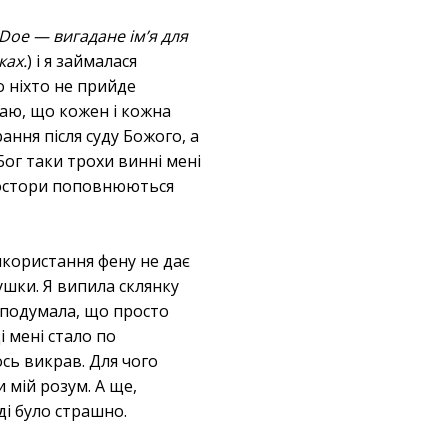
 Doe — вигадане ім’я для
ках.
) і я займалася
о ніхто не прийде
жаю, що кожен і кожна
рання після суду Божого, а
Бог таки трохи винні мені
простори поповнюються
використання фену не дає
ушки. Я випила склянку
я подумала, що просто
і мені стало по
ось викрав. Для чого
 мій розум. А ще,
ді було страшно.