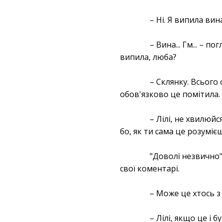
– Ні. Я випила вин
– Вина... Гм... – 
випила, люба?
– Склянку. Всього 
обов'язково це помітила.
– Лілі, не хвилюйс
бо, як ти сама це розумієш
"Доволі незвично"
свої коментарі.
– Може це хтось з
– Лілі, якщо це і 