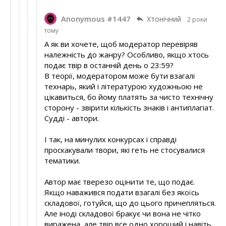
Anonymous #1447
Хтонічний
2 роки
тому
А як ви хочете, щоб модератор перевіряв
належність до жанру? Особливо, якщо хтось
подає твір в останній день о 23:59?
В теорії, модератором може бути взагалі
технарь, який і літературою художньою не
цікавиться, бо йому платять за чисто технічну
сторону - звірити кількість знаків і антиплагіат.
Судді - автори.
І так, на минулих конкурсах і справді
проскакували твори, які геть не стосувалися
тематики.
Автор має тверезо оцінити те, що подає.
Якщо наважився подати взагалі без якоїсь
складової, готуйся, що до цього причепляться.
Але іноді складової бракує чи вона не чітко
виражена, але твір все одно хороший і навіть