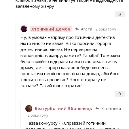
заявленому жанру
0
Хтонічний Демон
Агата
2 роки тому
Ну, в умовах напряму про готичний детектив
ніхто нічого не казав. Чітко просили горор з
детективною лінією. Не перевіряє на
відповідність жанру, кажете? Та хіба? То можна
було спокійно відправити життєво реалістичну
драму, де з горор складової буде лишень
зростаючи нескінченно ціна на долар, аби його
тільки хтось прочитав? Чого ж одразу не
сказали? Такий шанс втратив!
0
Безтурботний Збоченець
Хтонічний
2 роки тому
Назва конкурсу - «Справжній готичний
детектив». Путівник до конкурсу - «Путівник