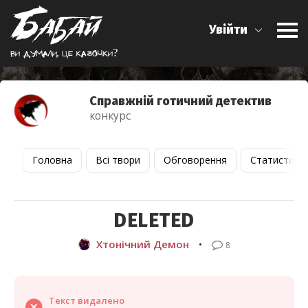
Увійти
Ви думали, це казочки?
Справжній готичний детектив
конкурс
Головна
Всі твори
Обговорення
Статистика
DELETED
Хтонічний Демон
•
8
Текст видалено