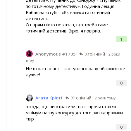
по готичному детективу». Годинна лекція
Бабая на ютубі - «Як написати готичний
детектив».
От прям ніхто не казав, що треба саме
готичний детектив. Вірю, я повірив.
1
Anonymous #1705
Хтонічний
2 роки
тому
Не втрать шанс - наступного разу обісрися ще
дужче!
0
Агата Крісті
Хтонічний
2 роки тому
шкода, що ви втратили шанс прочитати як
мінімум назву конкурсу до того, як відправили
твір
0