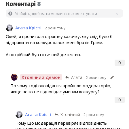
Коментарі
8
Увійдіть, щоб мати можливість коментувати
Агата Крісті
2 роки тому
Окей, я прочитала страшну казочку, яку слід було б
відправити на конкурс казок імені братів Грімм.
А потрібний був готичний детектив.
0
Хтонічний Демон
Агата
2 роки тому
То чому тоді оповідання пройшло модераторію,
якщо воно не відповідає умовам конкурсу?
0
Агата Крісті
Хтонічний
2 роки тому
Тому що модерація перевіряє відповідність
кількості знаків, а не вичитує твори на відповідність