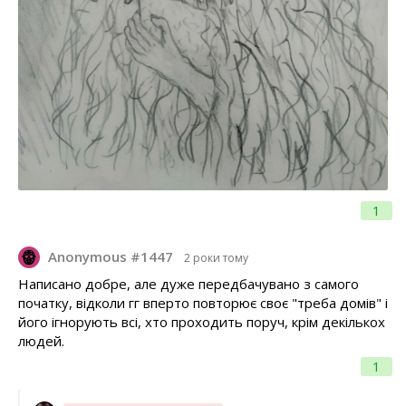
1
Anonymous #1447
2 роки тому
Написано добре, але дуже передбачувано з самого
початку, відколи гг вперто повторює своє "треба домів" і
його ігнорують всі, хто проходить поруч, крім декількох
людей.
1