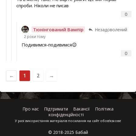
спроби. Ніколи не писав
0
Тюнінгований Вампір
Незадоволений
2 роки тому
Подивимся-подивимся😉
0
←
1
2
→
Про нас
Підтримати
Вакансії
Політика
конфіденційності
У разі використання матеріалів посилання на сайт обов'язкове
© 2018-2025 Бабай