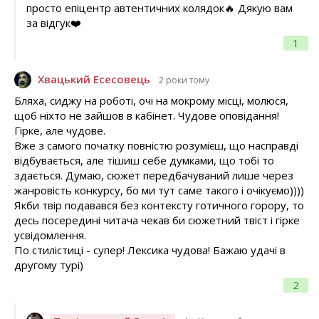
просто епіцентр автентичних колядок🔥 Дякую вам
за відгук❤️
1
Хвацький Есесовець
2 роки тому
Бляха, сиджу на роботі, очі на мокрому місці, молюся,
щоб ніхто не зайшов в кабінет. Чудове оповідання!
Гірке, але чудове.
Вже з самого початку повністю розумієш, що насправді
відбувається, але тішиш себе думками, що тобі то
здається. Думаю, сюжет передбачуваний лише через
жанровість конкурсу, бо ми тут саме такого і очікуємо))))
Якби твір подавався без контексту готичного горору, то
десь посередині читача чекав би сюжетний твіст і гірке
усвідомлення.
По стилістиці - супер! Лексика чудова! Бажаю удачі в
другому турі)
2