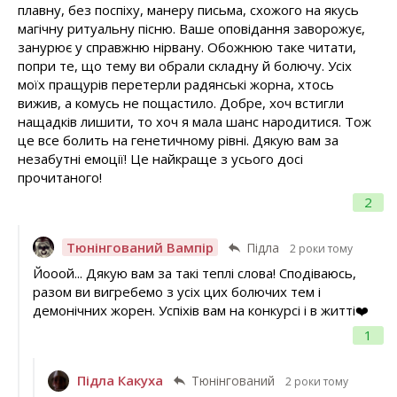
плавну, без поспіху, манеру письма, схожого на якусь
магічну ритуальну пісню. Ваше оповідання заворожує,
занурює у справжню нірвану. Обожнюю таке читати,
попри те, що тему ви обрали складну й болючу. Усіх
моїх пращурів перетерли радянські жорна, хтось
вижив, а комусь не пощастило. Добре, хоч встигли
нащадків лишити, то хоч я мала шанс народитися. Тож
це все болить на генетичному рівні. Дякую вам за
незабутні емоції! Це найкраще з усього досі
прочитаного!
2
Тюнінгований Вампір
Підла
2 роки тому
Йооой... Дякую вам за такі теплі слова! Сподіваюсь,
разом ви вигребемо з усіх цих болючих тем і
демонічних жорен. Успіхів вам на конкурсі і в житті❤️
1
Підла Какуха
Тюнінгований
2 роки тому