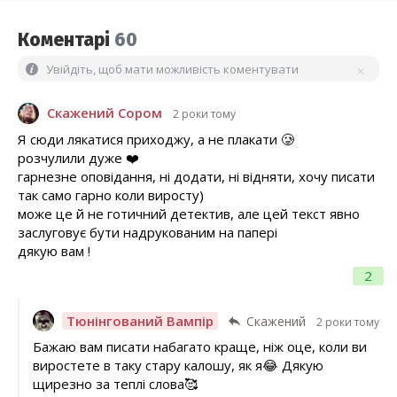
Коментарі
60
Увійдіть, щоб мати можливість коментувати
Скажений Сором
2 роки тому
Я сюди лякатися приходжу, а не плакати 🥲
розчулили дуже ❤️
гарнезне оповідання, ні додати, ні відняти, хочу писати
так само гарно коли виросту)
може це й не готичний детектив, але цей текст явно
заслуговує бути надрукованим на папері
дякую вам !
2
Тюнінгований Вампір
Скажений
2 роки тому
Бажаю вам писати набагато краще, ніж оце, коли ви
виростете в таку стару калошу, як я😂 Дякую
щирезно за теплі слова🥰