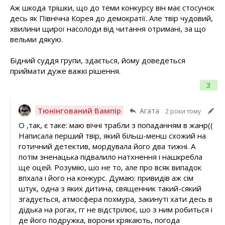
Аж шкода трішки, що до теми конкурсу він має стосунок
десь як Північна Корея до демократії. Але твір чудовий,
хвилини щирої насолоди від читання отримані, за що
вельми дякую.
Бідний суддя групи, здається, йому доведеться
приймати дуже важкі рішення.
3
Тюнінгований Вампір
Агата
2 роки тому
О ,так, є таке: маю вічні трабли з попаданням в жанр((
Написала перший твір, який більш-менш схожий на
готичний детектив, мордувала його два тижні. А
потім зненацька підвалило натхнення і нашкребла
ще оцей. Розумію, шо не то, але про всяк випадок
впхала і його на конкурс. Думаю: привидів аж сім
штук, одна з яких дитина, священник такий-сякий
згадується, атмосфера похмура, закинуті хати десь в
дідька на рогах, гг не відстрілює, шо з ним робиться і
де його подружка, ворони крякають, погода