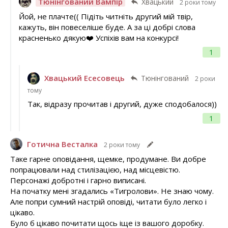
Тюнінгований Вампір
Хвацький
2 роки тому
Йой, не плачте(( Підіть читніть другий мій твір,
кажуть, він повеселіше буде. А за ці добрі слова
красненько дякую❤️ Успіхів вам на конкурсі!
1
Хвацький Есесовець
Тюнінгований
2 роки
тому
Так, відразу прочитав і другий, дуже сподобалося))
1
Готична Весталка
2 роки тому
Таке гарне оповідання, щемке, продумане. Ви добре
попрацювали над стилізацією, над місцевістю.
Персонажі добротні і гарно виписані.
На початку мені згадались «Тигролови». Не знаю чому.
Але попри сумний настрій оповіді, читати було легко і
цікаво.
Було б цікаво почитати щось іще із вашого доробку.