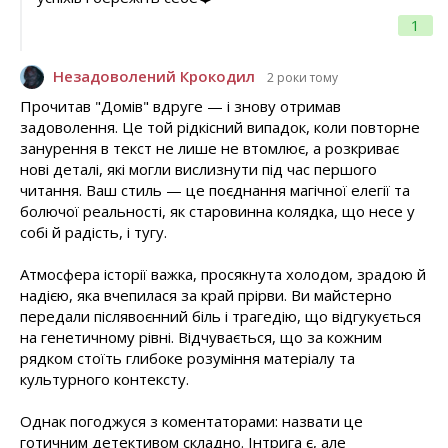
1
Незадоволений Крокодил
2 роки тому
Прочитав "Домів" вдруге — і знову отримав
задоволення. Це той рідкісний випадок, коли повторне
занурення в текст не лише не втомлює, а розкриває
нові деталі, які могли вислизнути під час першого
читання. Ваш стиль — це поєднання магічної елегії та
болючої реальності, як старовинна колядка, що несе у
собі й радість, і тугу.
Атмосфера історії важка, просякнута холодом, зрадою й
надією, яка вчепилася за край прірви. Ви майстерно
передали післявоєнний біль і трагедію, що відгукується
на генетичному рівні. Відчувається, що за кожним
рядком стоїть глибоке розуміння матеріалу та
культурного контексту.
Однак погоджуся з коментаторами: назвати це
готичним детективом складно. Інтрига є, але