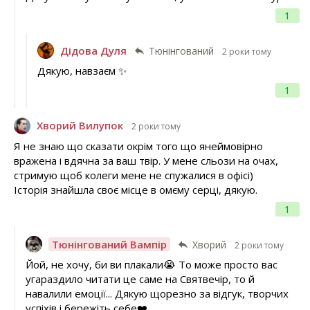
1
Дідова Дуля
Тюнінгований
2 роки тому
Дякую, навзаєм ✨
1
Хворий Вилупок
2 роки тому
Я не знаю що сказати окрім того що янеймовірно
вражена і вдячна за ваш твір. У мене сльози на очах,
стримую щоб колеги мене не спужалися в офісі)
Історія знайшла своє місце в омєму серці, дякую.
1
Тюнінгований Вампір
Хворий
2 роки тому
Йой, не хочу, би ви плакали😭 То може просто вас
угараздило читати це саме на Святвечір, то й
навалили емоції... Дякую щорезно за відгук, творчих
успіхів і бережіть себе❤️