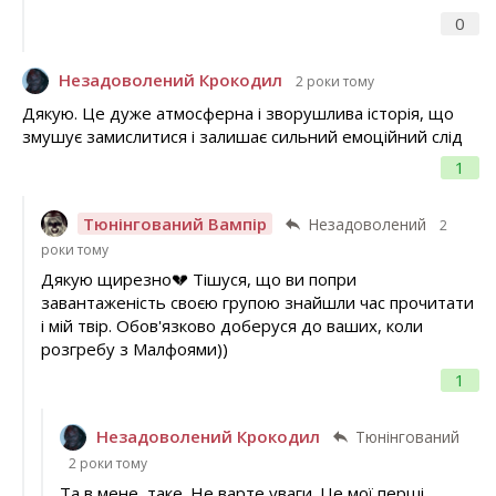
0
Незадоволений Крокодил
2 роки тому
Дякую. Це дуже атмосферна і зворушлива історія, що
змушує замислитися і залишає сильний емоційний слід
1
Тюнінгований Вампір
Незадоволений
2
роки тому
Дякую щирезно💔 Тішуся, що ви попри
завантаженість своєю групою знайшли час прочитати
і мій твір. Обов'язково доберуся до ваших, коли
розгребу з Малфоями))
1
Незадоволений Крокодил
Тюнінгований
2 роки тому
Та в мене, таке. Не варте уваги. Це мої перші