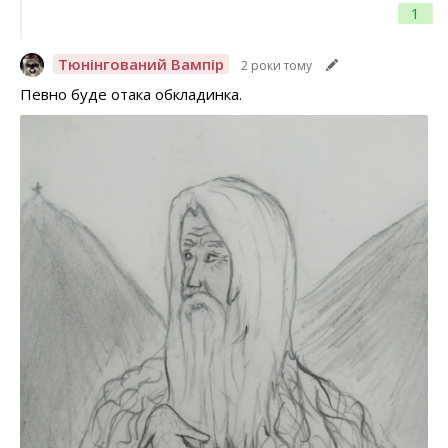
1
Тюнінгований Вампір
2 роки тому
Певно буде отака обкладинка.