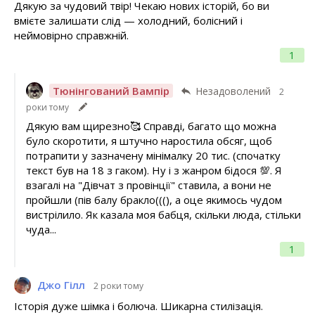
Дякую за чудовий твір! Чекаю нових історій, бо ви
вмієте залишати слід — холодний, болісний і
неймовірно справжній.
1
Тюнінгований Вампір
Незадоволений
2
роки тому
Дякую вам щирезно🥰 Справді, багато що можна
було скоротити, я штучно наростила обсяг, щоб
потрапити у зазначену мінімалку 20 тис. (спочатку
текст був на 18 з гаком). Ну і з жанром бідося 💯. Я
взагалі на "Дівчат з провінції" ставила, а вони не
пройшли (пів балу бракло(((), а оце якимось чудом
вистрілило. Як казала моя бабця, скільки люда, стільки
чуда...
1
Джо Гілл
2 роки тому
Історія дуже шімка і болюча. Шикарна стилізація.