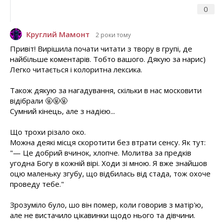
0
Круглий Мамонт
2 роки тому
Привіт! Вирішила почати читати з твору в групі, де
найбільше коментарів. Тобто вашого. Дякую за нарис)
Легко читається і колоритна лексика.
Також дякую за нагадування, скільки в нас московити
відібрали 🤬🤬🤬
Сумний кінець, але з надією...
Що трохи різало око.
Можна деякі місця скоротити без втрати сенсу. Як тут:
"— Це добрий вчинок, хлопче. Молитва за предків
угодна Богу в кожній вірі. Ходи зі мною. Я вже знайшов
оцю маленьку згубу, що відбилась від стада, тож охоче
проведу тебе."
Зрозуміло було, шо він помер, коли говорив з матір'ю,
але не вистачило цікавинки щодо нього та дівчини.