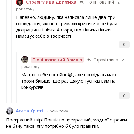
Страхітлива Дрижиха
Тюнінгований
2
роки тому
Напевно, людину, яка написала лише два-три
оповідання, які не отримали критики й не були
допрацьвані після. Автора, що тільки-тільки
намацує себе в творчості
0
Тюнінгований Вампір
Страхітлива
2
роки тому
Мацаю себе постійно😂, але оповідань маю
трохи більше. Ще раз дякую і успіхів вам на
конкурсі❤️
0
Агата Крісті
2 роки тому
Прекрасний твір! Повністю прекрасний, жодної строчки
не бачу такої, яку потрібно б було правити.