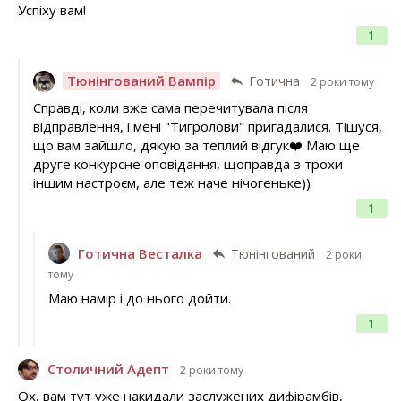
Успіху вам!
1
Тюнінгований Вампір
Готична
2 роки тому
Справді, коли вже сама перечитувала після
відправлення, і мені "Тигролови" пригадалися. Тішуся,
що вам зайшло, дякую за теплий відгук❤️ Маю ще
друге конкурсне оповідання, щоправда з трохи
іншим настроєм, але теж наче нічогеньке))
1
Готична Весталка
Тюнінгований
2 роки
тому
Маю намір і до нього дойти.
1
Столичний Адепт
2 роки тому
Ох, вам тут уже накидали заслужених дифірамбів,