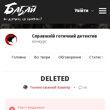
Увійти
Ви думали, це казочки?
Справжній готичний детектив
конкурс
Головна
Всі твори
Обговорення
Статистика
DELETED
Тюнінгований Вампір
•
60
Текст видалено