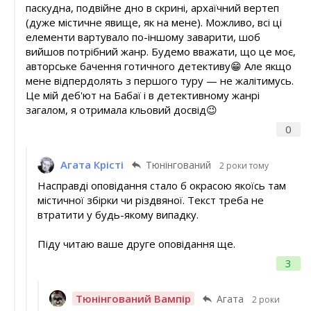
паскудна, подвійне дно в скрині, архаїчний вертеп
(дуже містичне явище, як на мене). Можливо, всі ці
елементи вартувало по-іншому заварити, шоб
вийшов потрібний жанр. Будемо вважати, що це моє,
авторське бачення готичного детективу😁 Але якщо
мене відпердолять з першого туру — не жалітимусь.
Це мій деб'ют на Бабаї і в детективному жанрі
загалом, я отримала кльовий досвід😉
0
Агата Крісті
Тюнінгований
2 роки тому
Насправді оповідання стало б окрасою якоїсь там
містичної збірки чи різдвяної. Текст треба не
втратити у будь-якому випадку.
Піду читаю ваше друге оповідання ще.
3
Тюнінгований Вампір
Агата
2 роки