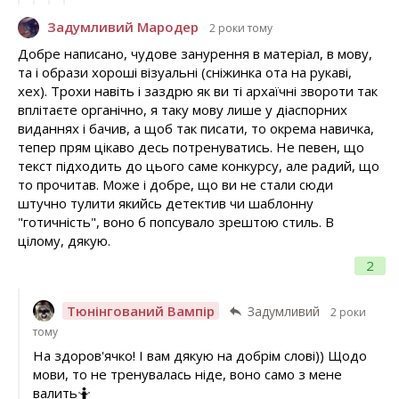
Задумливий Мародер
2 роки тому
Добре написано, чудове занурення в матеріал, в мову,
та і образи хороші візуальні (сніжинка ота на рукаві,
хех). Трохи навіть і заздрю як ви ті архаїчні звороти так
вплітаєте органічно, я таку мову лише у діаспорних
виданнях і бачив, а щоб так писати, то окрема навичка,
тепер прям цікаво десь потренуватись. Не певен, що
текст підходить до цього саме конкурсу, але радий, що
то прочитав. Може і добре, що ви не стали сюди
штучно тулити якийсь детектив чи шаблонну
"готичність", воно б попсувало зрештою стиль. В
цілому, дякую.
2
Тюнінгований Вампір
Задумливий
2 роки
тому
На здоров'ячко! І вам дякую на добрім слові)) Щодо
мови, то не тренувалась ніде, воно само з мене
валить🤷