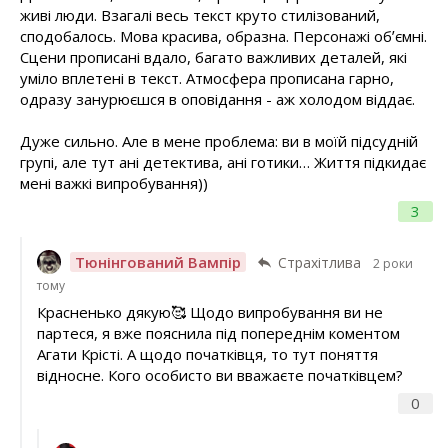
живі люди. Взагалі весь текст круто стилізований,
сподобалось. Мова красива, образна. Персонажі обʼємні.
Сцени прописані вдало, багато важливих деталей, які
уміло вплетені в текст. Атмосфера прописана гарно,
одразу занурюєшся в оповідання - аж холодом віддає.
Дуже сильно. Але в мене проблема: ви в моїй підсудній
групі, але тут ані детектива, ані готики… Життя підкидає
мені важкі випробування))
3
Тюнінгований Вампір
Страхітлива
2 роки
тому
Красненько дякую🥰 Щодо випробування ви не
партеся, я вже пояснила під попереднім коментом
Агати Крісті. А щодо початківця, то тут поняття
відносне. Кого особисто ви вважаєте початківцем?
0