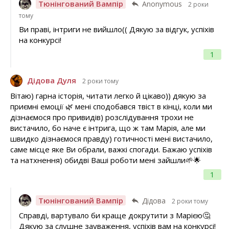
Тюнінгований Вампір
Anonymous
2 роки
тому
Ви праві, інтриги не вийшло(( Дякую за відгук, успіхів
на конкурсі!
1
Дідова Дуля
2 роки тому
Вітаю) гарна історія, читати легко й цікаво)) дякую за
приємні емоції 🌿 мені сподобався твіст в кінці, коли ми
дізнаємося про привидів) розслідування трохи не
вистачило, бо наче є інтрига, що ж там Марія, але ми
швидко дізнаємося правду) готичності мені вистачило,
саме місце яке Ви обрали, важкі спогади. Бажаю успіхів
та натхнення) обидві Ваші роботи мені зайшли🌱🌟
1
Тюнінгований Вампір
Дідова
2 роки тому
Справді, вартувало би краще докрутити з Марією🤔
Дякую за слушне зауваження, успіхів вам на конкурсі!