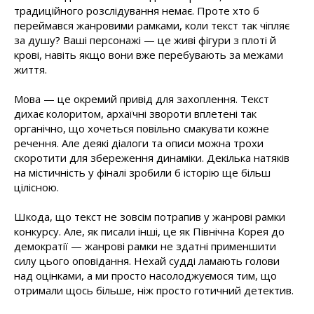
традиційного розслідування немає. Проте хто б
переймався жанровими рамками, коли текст так чіпляє
за душу? Ваші персонажі — це живі фігури з плоті й
крові, навіть якщо вони вже перебувають за межами
життя.
Мова — це окремий привід для захоплення. Текст
дихає колоритом, архаїчні звороти вплетені так
органічно, що хочеться повільно смакувати кожне
речення. Але деякі діалоги та описи можна трохи
скоротити для збереження динаміки. Декілька натяків
на містичність у фіналі зробили б історію ще більш
цілісною.
Шкода, що текст не зовсім потрапив у жанрові рамки
конкурсу. Але, як писали інші, це як Північна Корея до
демократії — жанрові рамки не здатні применшити
силу цього оповідання. Нехай судді ламають голови
над оцінками, а ми просто насолоджуємося тим, що
отримали щось більше, ніж просто готичний детектив.