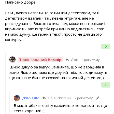
Написано добре.
Втім , важко назвати це готичним детективом, та й
детективом взагалі - так, певна інтрига є, але не
розслідування. Власне готика - ну, може певні ознаки і
виринають, але їх треба прицільно видивлятись, тож
на мою думку, це гарний текст, просто не для цього
конкурсу.
2
Тюнінгований Вампір
Джо
2 роки тому
Щиро дякую за відгук! Звиняйте, що не втрафила в
жанр. Якщо шо, маю ще другий твір, то люди кажуть,
що він наче більше схожий на готичний детектив))
1
Джо Гілл
Тюнінгований
2 роки тому
В масштабах всесвіту важливіше не жанр, а те, що
текст хороший :)