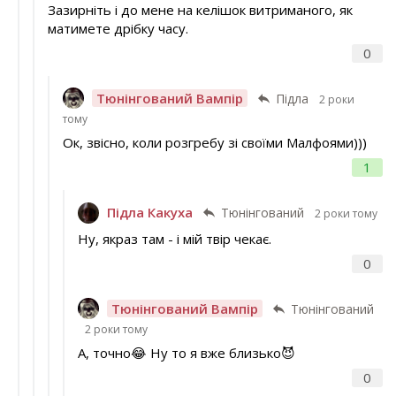
Зазирніть і до мене на келішок витриманого, як
матимете дрібку часу.
0
Тюнінгований Вампір
Підла
2 роки
тому
Ок, звісно, коли розгребу зі своїми Малфоями)))
1
Підла Какуха
Тюнінгований
2 роки тому
Ну, якраз там - і мій твір чекає.
0
Тюнінгований Вампір
Тюнінгований
2 роки тому
А, точно😂 Ну то я вже близько😈
0