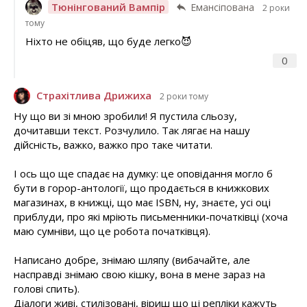
Тюнінгований Вампір
Емансіпована
2 роки
тому
Ніхто не обіцяв, що буде легко😈
0
Страхітлива Дрижиха
2 роки тому
Ну що ви зі мною зробили! Я пустила сльозу,
дочитавши текст. Розчулило. Так лягає на нашу
дійсність, важко, важко про таке читати.
І ось що ще спадає на думку: це оповідання могло б
бути в горор-антології, що продається в книжкових
магазинах, в книжці, що має ISBN, ну, знаєте, усі оці
приблуди, про які мріють письменники-початківці (хоча
маю сумніви, що це робота початківця).
Написано добре, знімаю шляпу (вибачайте, але
насправді знімаю свою кішку, вона в мене зараз на
голові спить).
Діалоги живі, стилізовані, віриш що ці репліки кажуть