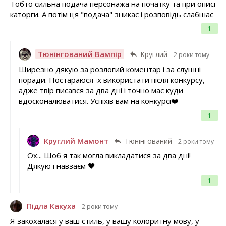
Тобто сильна подача персонажа на початку та при описі
каторги. А потім ця "подача" зникає і розповідь слабшає
1
Тюнінгований Вампір
Круглий
2 роки тому
Щирезно дякую за розлогий коментар і за слушні
поради. Постараюся їх використати після конкурсу,
адже твір писався за два дні і точно має куди
вдосконалюватися. Успіхів вам на конкурсі❤️
1
Круглий Мамонт
Тюнінгований
2 роки тому
Ох... Щоб я так могла викладатися за два дні!
Дякую і навзаєм 🖤
1
Підла Какуха
2 роки тому
Я закохалася у ваш стиль, у вашу колоритну мову, у