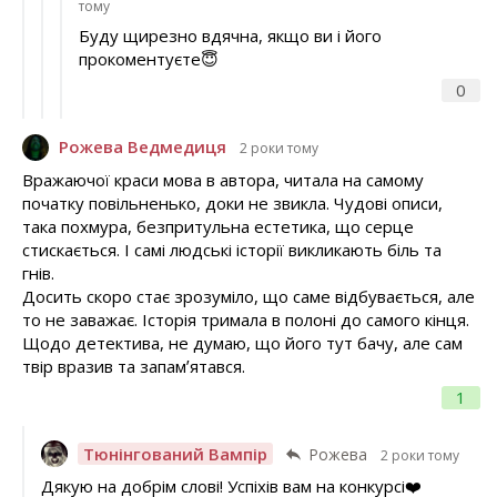
тому
Буду щирезно вдячна, якщо ви і його
прокоментуєте😇
0
Рожева Ведмедиця
2 роки тому
Вражаючої краси мова в автора, читала на самому
початку повільненько, доки не звикла. Чудові описи,
така похмура, безпритульна естетика, що серце
стискається. І самі людські історії викликають біль та
гнів.
Досить скоро стає зрозуміло, що саме відбувається, але
то не заважає. Історія тримала в полоні до самого кінця.
Щодо детектива, не думаю, що його тут бачу, але сам
твір вразив та запамʼятався.
1
Тюнінгований Вампір
Рожева
2 роки тому
Дякую на добрім слові! Успіхів вам на конкурсі❤️