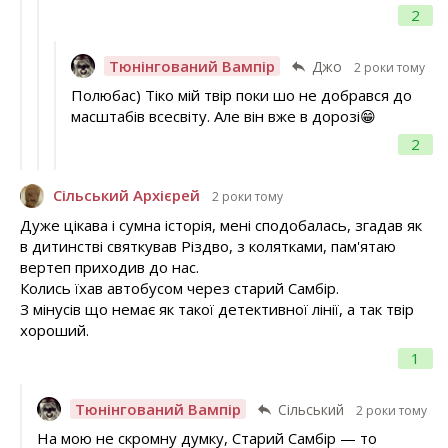
2
Тюнінгований Вампір
Джо
2 роки тому
Полюбас) Тіко мій твір поки шо не добрався до
масштабів всесвіту. Але він вже в дорозі😁
2
Сільський Архієрей
2 роки тому
Дуже цікава і сумна історія, мені сподобалась, згадав як
в дитинстві святкував Різдво, з колятками, пам'ятаю
вертеп приходив до нас.
Колись їхав автобусом через старий Самбір.
З мінусів що немає як такої детективної лінії, а так твір
хороший.
1
Тюнінгований Вампір
Сільський
2 роки тому
На мою не скромну думку, Старий Самбір — то