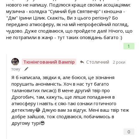
нового не напишу. Поділюся краще своїми асоціаціями:
музична - колядка "Сумний був Святвечір" і кіношна -
"Дім" Ірини Цілик. Скажіть, Ви з цього регіону? Бо
передано атмосферу, як на мій непрофесійний погляд,
чудово. Дуже сподіваюся, що пройдете далі! Нічого, що
не потрапили в жанр - тут таких оповідань багато :)
1
Тюнінгований Вампір
Столичний
2 роки
тому
Я б написала, звідки я, але боюся, це зізнання
порушить анонімність. Хоч в нас тут багато
талановитих писак)) В мене другий твір про
Дрогобич, там, кажуть, ще ліпше попадання в
атмосферу і навіть є сякі-такі ознаки готичного
детективу😂 Дякую вам за відгук. Мені ваш твір теж
добре зайшов, тож сподіваюся, побачимось в
другому турі😎
0