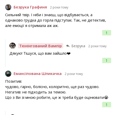
Безрука Графиня
2 роки тому
Сильний твір. І ніби і знаєш, що відбувається, а
однаково грудка до горла підступає. Так, не детектив,
але емоції я отримала аж аж.
1
Тюнінгований Вампір
Безрука
2 роки тому
Дякую! Тішуся, що вам зайшло❤️
1
Емансіпована Шпикачка
2 роки тому
Позитив:
чудово, гарно, болісно, колоритно, ще раз чудово.
Негатив: не підходить за темою.
Що з Ви зі мною робите, це ж треба буде оцінювати😭
1