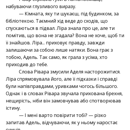
набуваючи глузливого виразу.
— Кімната, яку ти шукаєш, під будинком, за
бібліотекою. Таємний хід веде до сходів, що
спускаються в підвал. Ліра знала про це, але ти
помітив, що вона не згадала? Вона не хоче, щоб ти
її знайшов. Ліра... приховує правду, завжди
залишаючи за собою лише натяки. Вона грає з
тобою, Адель. Так само, як грала з усіма, хто
приходив до тебе.
Слова Рівара змусили Аделя насторожитися.
Ліра спрямовувала його, але її підказки і справді
були напівправдами, уривками чогось більшого.
Однак і в словах Рівара звучала прихована брехня,
нещирість, ніби він замовчував або спотворював
істину.
— І мені варто повірити тобі? — різко
запитав Адель, відчуваючи, як у ньому наростає
сумнів.