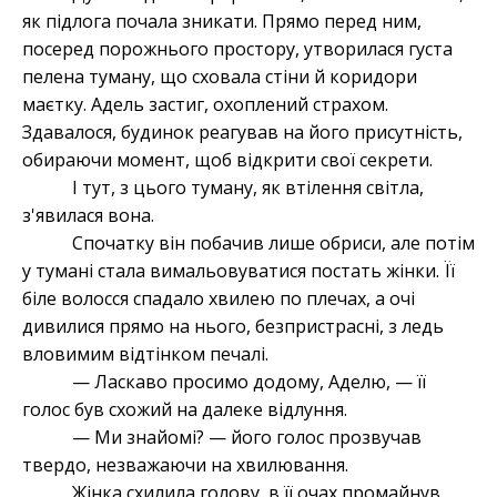
як підлога почала зникати. Прямо перед ним,
посеред порожнього простору, утворилася густа
пелена туману, що сховала стіни й коридори
маєтку. Адель застиг, охоплений страхом.
Здавалося, будинок реагував на його присутність,
обираючи момент, щоб відкрити свої секрети.
І тут, з цього туману, як втілення світла,
з'явилася вона.
Спочатку він побачив лише обриси, але потім
у тумані стала вимальовуватися постать жінки. Її
біле волосся спадало хвилею по плечах, а очі
дивилися прямо на нього, безпристрасні, з ледь
вловимим відтінком печалі.
— Ласкаво просимо додому, Аделю, — її
голос був схожий на далеке відлуння.
— Ми знайомі? — його голос прозвучав
твердо, незважаючи на хвилювання.
Жінка схилила голову, в її очах промайнув