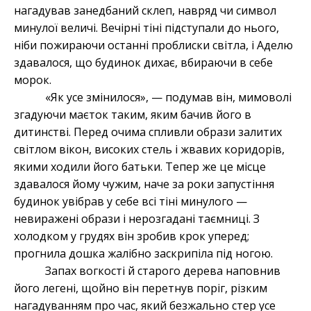
нагадував занедбаний склеп, навряд чи символ
минулої величі. Вечірні тіні підступали до нього,
ніби пожираючи останні проблиски світла, і Аделю
здавалося, що будинок дихає, вбираючи в себе
морок.
«Як усе змінилося», — подумав він, мимоволі
згадуючи маєток таким, яким бачив його в
дитинстві. Перед очима спливли образи залитих
світлом вікон, високих стель і жвавих коридорів,
якими ходили його батьки. Тепер же це місце
здавалося йому чужим, наче за роки запустіння
будинок увібрав у себе всі тіні минулого —
невиражені образи і нерозгадані таємниці. З
холодком у грудях він зробив крок уперед;
прогнила дошка жалібно заскрипіла під ногою.
Запах вогкості й старого дерева наповнив
його легені, щойно він перетнув поріг, різким
нагадуванням про час, який безжально стер усе