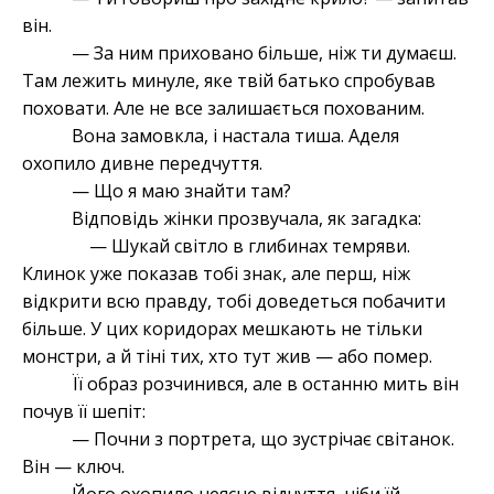
він.
— За ним приховано більше, ніж ти думаєш.
Там лежить минуле, яке твій батько спробував
поховати. Але не все залишається похованим.
Вона замовкла, і настала тиша. Аделя
охопило дивне передчуття.
— Що я маю знайти там?
Відповідь жінки прозвучала, як загадка:
— Шукай світло в глибинах темряви.
Клинок уже показав тобі знак, але перш, ніж
відкрити всю правду, тобі доведеться побачити
більше. У цих коридорах мешкають не тільки
монстри, а й тіні тих, хто тут жив — або помер.
Її образ розчинився, але в останню мить він
почув її шепіт:
— Почни з портрета, що зустрічає світанок.
Він — ключ.