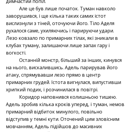
димчастий попіл.
Але це був лише початок. Туман навколо
заворушився, і ще кілька таких самих істот
вислизнули з тіней, оточуючи його. Тіло Аделя
рухалося саме, ухиляючись і парируючи удари.
Лезо ковзало по примарних тілах, які зникали в
клубах туману, залишаючи лише запах гару і
вогкості.
Останній монстр, більший за інших, кинувся
на нього, вискалившись. Адель парирував його
атаку, спрямувавши лезо прямо в центр
примарних грудей. Істота вигнулася, випустивши
хрипкий подих, і розчинилася в повітрі.
Коридор наповнився колишньою тишею.
Адель зробив кілька кроків уперед, і туман, немов
примарний відбиток минулого, повільно
відступив у темні кути. Оточений цим зловісним
мовчанням, Адель підійшов до масивних