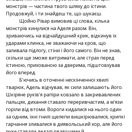
монстрів — частина твого шляху до істини.
Продовжуй, і ти знайдеш те, що шукаєш.
Щойно Рівар вимовив ці слова, кілька
монстрів кинулися на Аделя разом. Він,
зриваючись на відчайдушний крик, відкинув їх
ударами клинка, не зважаючи на кров, що
заливала підлогу, стіни і його самого. Він не знав,
скільки ще зможе витримати, але страх перед
істиною, прихованою за дверима, підштовхував
його вперед.
Б'ючись в оточенні нескінченної хвилі
тварюк, Адель відчував, як сили залишають його.
Шкіряне руків'я рапіри ковзало в закривавлених
пальцях, дихання ставало переривчастим, а м'язи
горіли від втоми. Вороги кидалися на нього один
за одним, їхні гнилі щелепи вишкірювалися, хрипкі
гарчання зливалися в диявольський хор, але його
рухи ставали дедалі рвавішими й