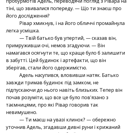
пробурмотів Адель, переводячи погляд з Рівара на
тіні, що звивалися попереду. — Що ти знаєш про
його дослідження?
Рівар хмикнув, і на його обличчі промайнула
легка усмішка.
— Твій батько був упертий, — сказав він,
примруживши очі, немов згадуючи. — Він
намагався осягнути те, що краще було б залишити
в забутті. Цей будинок і артефакти, що він
зберігав, стали його одержимістю.
Адель насупився, вловивши натяк. Батько
завжди тримав будинок під замком, не
підпускаючи до нього навіть близьких. Тепер він
почав розуміти, що все це було пов'язано з
таємницями, про які Рівар говорив так
невимушено.
— Ти маєш на увазі клинок? — обережно
уточнив Адель, згадавши дивні руни і крижаний