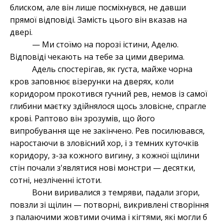
блиском, але він лише посміхнувся, не давши
прямої відповіді. Замість цього він вказав на
двері.
— Ми стоїмо на порозі істини, Аделю.
Відповіді чекають на тебе за цими дверима.
Адель спостерігав, як густа, майже чорна
кров заповнює візерунки на дверях, коли
коридором прокотився гучний рев, немов із самої
глибини маєтку здійнялося щось зловісне, спрагле
крові. Раптово він зрозумів, що його
випробування ще не закінчено. Рев посилювався,
наростаючи в зловісний хор, і з темних куточків
коридору, з-за кожного вигину, з кожної щілини
стін почали з'являтися нові монстри — десятки,
сотні, незліченні істоти.
Вони виривалися з темряви, падали згори,
повзли зі щілин — потворні, викривлені створіння
з палаючими жовтими очима і кігтями, які могли б