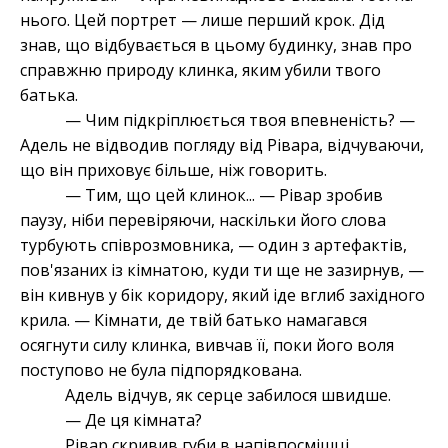
нього. Цей портрет — лише перший крок. Дід
знав, що відбувається в цьому будинку, знав про
справжню природу клинка, яким убили твого
батька.
— Чим підкріплюється твоя впевненість? —
Адель не відводив погляду від Рівара, відчуваючи,
що він приховує більше, ніж говорить.
— Тим, що цей клинок... — Рівар зробив
паузу, ніби перевіряючи, наскільки його слова
турбують співрозмовника, — один з артефактів,
пов'язаних із кімнатою, куди ти ще не зазирнув, —
він кивнув у бік коридору, який іде вглиб західного
крила. — Кімнати, де твій батько намагався
осягнути силу клинка, вивчав її, поки його воля
поступово не була підпорядкована.
Адель відчув, як серце забилося швидше.
— Де ця кімната?
Рівар скривив губи в напівпосмішці,