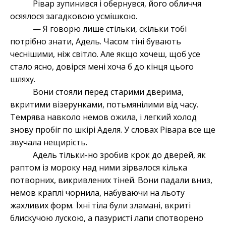
Рівар зупинився і обернувся, його обличчя
осяялося загадковою усмішкою.
— Я говорю лише стільки, скільки тобі
потрібно знати, Адель. Часом тіні бувають
чеснішими, ніж світло. Але якщо хочеш, щоб усе
стало ясно, довірся мені хоча б до кінця цього
шляху.
Вони стояли перед старими дверима,
вкритими візерунками, потьмянілими від часу.
Темрява навколо немов ожила, і легкий холод
знову пробіг по шкірі Аделя. У словах Рівара все ще
звучала нещирість.
Адель тільки-но зробив крок до дверей, як
раптом із мороку над ними зірвалося кілька
потворних, викривлених тіней. Вони падали вниз,
немов краплі чорнила, набуваючи на льоту
жахливих форм. Їхні тіла були зламані, вкриті
блискучою лускою, а пазуристі лапи спотворено