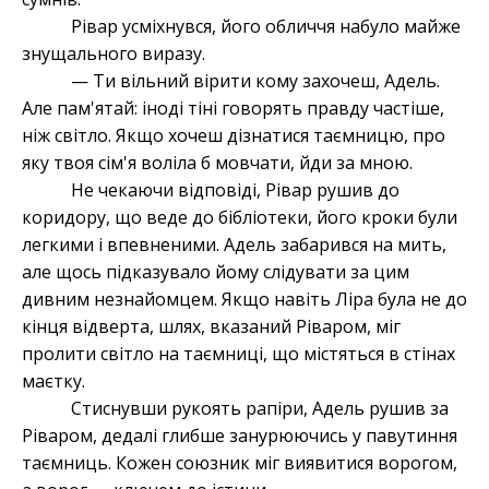
Рівар усміхнувся, його обличчя набуло майже
знущального виразу.
— Ти вільний вірити кому захочеш, Адель.
Але пам'ятай: іноді тіні говорять правду частіше,
ніж світло. Якщо хочеш дізнатися таємницю, про
яку твоя сім'я воліла б мовчати, йди за мною.
Не чекаючи відповіді, Рівар рушив до
коридору, що веде до бібліотеки, його кроки були
легкими і впевненими. Адель забарився на мить,
але щось підказувало йому слідувати за цим
дивним незнайомцем. Якщо навіть Ліра була не до
кінця відверта, шлях, вказаний Ріваром, міг
пролити світло на таємниці, що містяться в стінах
маєтку.
Стиснувши рукоять рапіри, Адель рушив за
Ріваром, дедалі глибше занурюючись у павутиння
таємниць. Кожен союзник міг виявитися ворогом,