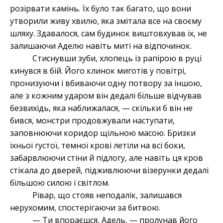
розірвати камінь. Їх було так багато, що вони
утворили живу хвилю, яка змітала все на своєму
шляху. Здавалося, сам будинок виштовхував їх, не
залишаючи Аделю навіть миті на відпочинок.
Стиснувши зуби, хлопець із рапірою в руці
кинувся в бій. Його клинок миготів у повітрі,
пронизуючи і вбиваючи одну потвору за іншою,
але з кожним ударом він дедалі більше відчував
безвихідь, яка наближалася, — скільки б він не
бився, монстри продовжували наступати,
заповнюючи коридор щільною масою. Бризки
їхньої густої, темної крові летіли на всі боки,
забарвлюючи стіни й підлогу, але навіть ця кров
стікала до дверей, підживлюючи візерунки дедалі
більшою силою і світлом.
Рівар, що стояв неподалік, залишався
нерухомим, спостерігаючи за битвою.
— Ти впораєшся, Адель, — пролунав його