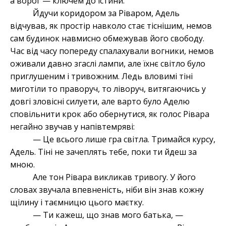
а ворог — ключем до істини.
Йдучи коридором за Ріваром, Адель
відчував, як простір навколо стає тіснішим, немов
сам будинок навмисно обмежував його свободу.
Час від часу попереду спалахували вогники, немов
оживали давно згаслі лампи, але їхнє світло було
приглушеним і тривожним. Ледь вловимі тіні
миготіли то праворуч, то ліворуч, витягаючись у
довгі зловісні силуети, але варто було Аделю
сповільнити крок або обернутися, як голос Рівара
негайно звучав у напівтемряві:
— Це всього лише гра світла. Тримайся курсу,
Адель. Тіні не зачеплять тебе, поки ти йдеш за
мною.
Але тон Рівара викликав тривогу. У його
словах звучала впевненість, ніби він знав кожну
щілину і таємницю цього маєтку.
— Ти кажеш, що знав мого батька, —