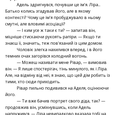
Адель здригнувся, почувши це ім'я. Ліра...
Батько колись згадував його, але в якому
контексті? Чому це ім'я пробуджувало в ньому
смутні, але вловимі асоціації?
— І ким усе ж таки є ти? — запитав він,
міцніше стискаючи рукоять рапіри. — Якщо ти
знаєш її, значить, теж пов'язаний із цим домом.
Чоловік злегка нахилився вперед, і в його
темних очах загорівся холодний вогонь.
— Можеш називати мене Рівар, — вимовив
він. — Я лише спостерігач, тінь минулого, як і Ліра.
Але, на відміну від неї, я знаю, що цей дім робить із
тими, хто сюди приходить.
Рівар пильно подивився на Аделя, оцінюючи
його.
— Ти вже бачив портрет свого діда, так? —
продовжив він, усміхнувшись, коли Адель
напружився. — Ліра невипадково вказала тобі на