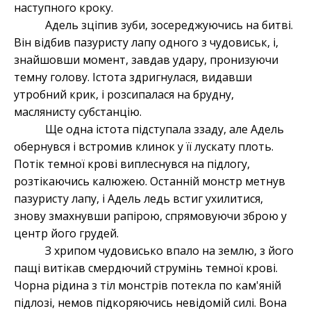
наступного кроку.
Адель зціпив зуби, зосереджуючись на битві.
Він відбив пазуристу лапу одного з чудовиськ, і,
знайшовши момент, завдав удару, пронизуючи
темну голову. Істота здригнулася, видавши
утробний крик, і розсипалася на брудну,
маслянисту субстанцію.
Ще одна істота підступала ззаду, але Адель
обернувся і встромив клинок у її лускату плоть.
Потік темної крові виплеснувся на підлогу,
розтікаючись калюжею. Останній монстр метнув
пазуристу лапу, і Адель ледь встиг ухилитися,
знову змахнувши рапірою, спрямовуючи зброю у
центр його грудей.
З хрипом чудовисько впало на землю, з його
пащі витікав смердючий струмінь темної крові.
Чорна рідина з тіл монстрів потекла по кам'яній
підлозі, немов підкоряючись невідомій силі. Вона