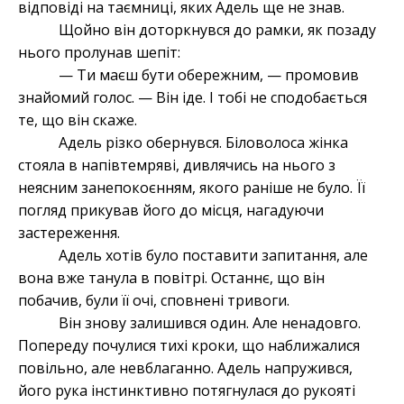
відповіді на таємниці, яких Адель ще не знав.
Щойно він доторкнувся до рамки, як позаду
нього пролунав шепіт:
— Ти маєш бути обережним, — промовив
знайомий голос. — Він іде. І тобі не сподобається
те, що він скаже.
Адель різко обернувся. Біловолоса жінка
стояла в напівтемряві, дивлячись на нього з
неясним занепокоєнням, якого раніше не було. Її
погляд прикував його до місця, нагадуючи
застереження.
Адель хотів було поставити запитання, але
вона вже танула в повітрі. Останнє, що він
побачив, були її очі, сповнені тривоги.
Він знову залишився один. Але ненадовго.
Попереду почулися тихі кроки, що наближалися
повільно, але невблаганно. Адель напружився,
його рука інстинктивно потягнулася до рукояті