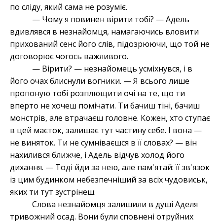
по сліду, який сама не розуміє.
— Чому я повинен вірити тобі? — Адель
вдивлявся в незнайомця, намагаючись вловити
прихований сенс його слів, підозрюючи, що той не
договорює чогось важливого.
— Вірити? — незнайомець усміхнувся, і в
його очах блиснули вогники. — Я всього лише
пропоную тобі розплющити очі на те, що ти
вперто не хочеш помічати. Ти бачиш тіні, бачиш
монстрів, але втрачаєш головне. Кожен, хто ступає
в цей маєток, залишає тут частину себе. І вона —
не виняток. Ти не сумніваєшся в її словах? — він
нахилився ближче, і Адель відчув холод його
дихання. — Тоді йди за нею, але пам'ятай: її зв'язок
із цим будинком небезпечніший за всіх чудовиськ,
яких ти тут зустрінеш.
Слова незнайомця залишили в душі Аделя
тривожний осад. Вони були сповнені отруйних