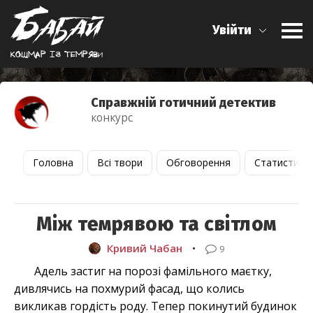
Увійти
Кошмар iз темряви
Справжній готичний детектив
конкурс
Головна
Всі твори
Обговорення
Статистика
Між темрявою та світлом
Кривий Чабан
•
9
Адель застиг на порозі фамільного маєтку,
дивлячись на похмурий фасад, що колись
викликав гордість роду. Тепер покинутий будинок