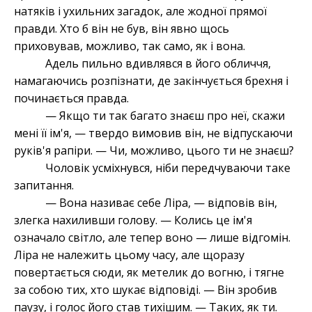
натяків і ухильних загадок, але жодної прямої
правди. Хто б він не був, він явно щось
приховував, можливо, так само, як і вона.
Адель пильно вдивлявся в його обличчя,
намагаючись розпізнати, де закінчується брехня і
починається правда.
— Якщо ти так багато знаєш про неї, скажи
мені її ім'я, — твердо вимовив він, не відпускаючи
руків'я рапіри. — Чи, можливо, цього ти не знаєш?
Чоловік усміхнувся, ніби передчуваючи таке
запитання.
— Вона називає себе Ліра, — відповів він,
злегка нахиливши голову. — Колись це ім'я
означало світло, але тепер воно — лише відгомін.
Ліра не належить цьому часу, але щоразу
повертається сюди, як метелик до вогню, і тягне
за собою тих, хто шукає відповіді. — Він зробив
паузу, і голос його став тихішим. — Таких, як ти.