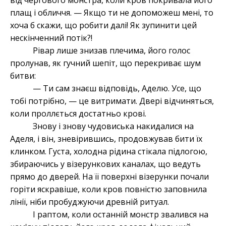
від чергового монстра, коли кров покривала його
плащ і обличчя. — Якщо ти не допоможеш мені, то
хоча б скажи, що робити далі! Як зупинити цей
нескінченний потік?!
Рівар лише знизав плечима, його голос
пролунав, як гучний шепіт, що перекриває шум
битви:
— Ти сам знаєш відповідь, Аделю. Усе, що
тобі потрібно, — це витримати. Двері відчиняться,
коли проллється достатньо крові.
Знову і знову чудовиська накидалися на
Аделя, і він, зневірившись, продовжував бити їх
клинком. Густа, холодна рідина стікала підлогою,
збираючись у візерункових каналах, що ведуть
прямо до дверей. На її поверхні візерунки почали
горіти яскравіше, коли кров повністю заповнила
лінії, ніби пробуджуючи древній ритуал.
І раптом, коли останній монстр звалився на