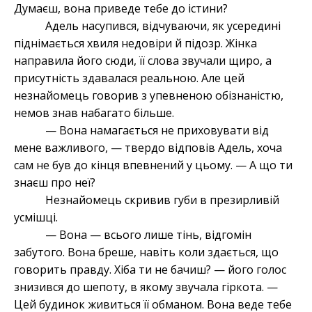
Думаєш, вона приведе тебе до істини?
Адель насупився, відчуваючи, як усередині
піднімається хвиля недовіри й підозр. Жінка
направила його сюди, її слова звучали щиро, а
присутність здавалася реальною. Але цей
незнайомець говорив з упевненою обізнаністю,
немов знав набагато більше.
— Вона намагається не приховувати від
мене важливого, — твердо відповів Адель, хоча
сам не був до кінця впевнений у цьому. — А що ти
знаєш про неї?
Незнайомець скривив губи в презирливій
усмішці.
— Вона — всього лише тінь, відгомін
забутого. Вона бреше, навіть коли здається, що
говорить правду. Хіба ти не бачиш? — його голос
знизився до шепоту, в якому звучала гіркота. —
Цей будинок живиться її обманом. Вона веде тебе