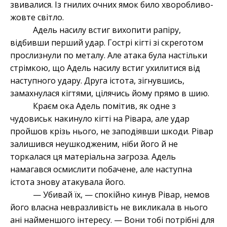
звивалися. Із гнилих очних ямок било хворобливо-
жовте світло.
Адель насилу встиг вихопити рапіру,
відбивши перший удар. Гострі кігті зі скреготом
прослизнули по металу. Але атака була настільки
стрімкою, що Адель насилу встиг ухилитися від
наступного удару. Друга істота, зігнувшись,
замахнулася кігтями, цілячись йому прямо в шию.
Краєм ока Адель помітив, як одне з
чудовиськ накинуло кігті на Рівара, але удар
пройшов крізь нього, не заподіявши шкоди. Рівар
залишився неушкодженим, ніби його й не
торкалася ця матеріальна загроза. Адель
намагався осмислити побачене, але наступна
істота знову атакувала його.
— Убивай їх, — спокійно кинув Рівар, немов
його власна невразливість не викликала в нього
ані найменшого інтересу. — Вони тобі потрібні для