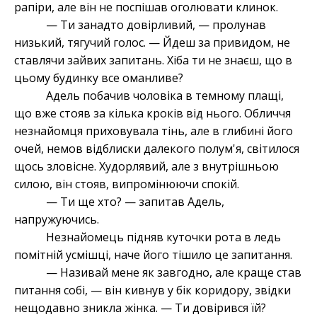
рапіри, але він не поспішав оголювати клинок.
— Ти занадто довірливий, — пролунав
низький, тягучий голос. — Йдеш за привидом, не
ставлячи зайвих запитань. Хіба ти не знаєш, що в
цьому будинку все оманливе?
Адель побачив чоловіка в темному плащі,
що вже стояв за кілька кроків від нього. Обличчя
незнайомця приховувала тінь, але в глибині його
очей, немов відблиски далекого полум'я, світилося
щось зловісне. Худорлявий, але з внутрішньою
силою, він стояв, випромінюючи спокій.
— Ти ще хто? — запитав Адель,
напружуючись.
Незнайомець підняв куточки рота в ледь
помітній усмішці, наче його тішило це запитання.
— Називай мене як завгодно, але краще став
питання собі, — він кивнув у бік коридору, звідки
нещодавно зникла жінка. — Ти довірився їй?