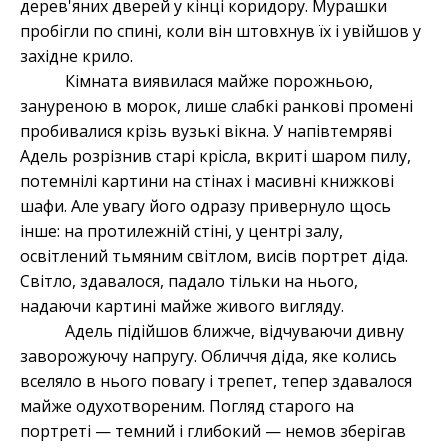
дерев'яних дверей у кінці коридору. Мурашки
пробігли по спині, коли він штовхнув їх і увійшов у
західне крило.
Кімната виявилася майже порожньою,
зануреною в морок, лише слабкі ранкові промені
пробивалися крізь вузькі вікна. У напівтемряві
Адель розрізнив старі крісла, вкриті шаром пилу,
потемнілі картини на стінах і масивні книжкові
шафи. Але увагу його одразу привернуло щось
інше: на протилежній стіні, у центрі залу,
освітлений тьмяним світлом, висів портрет діда.
Світло, здавалося, падало тільки на нього,
надаючи картині майже живого вигляду.
Адель підійшов ближче, відчуваючи дивну
заворожуючу напругу. Обличчя діда, яке колись
вселяло в нього повагу і трепет, тепер здавалося
майже одухотвореним. Погляд старого на
портреті — темний і глибокий — немов зберігав