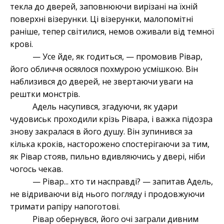
текла до дверей, заповнюючи вирізані на їхній
поверхні візерунки. Ці візерунки, малопомітні
раніше, тепер світилися, немов оживали від темної
крові.
— Усе йде, як годиться, — промовив Рівар,
його обличчя осяялося похмурою усмішкою. Він
наблизився до дверей, не звертаючи уваги на
рештки монстрів.
Адель насупився, згадуючи, як удари
чудовиськ проходили крізь Рівара, і важка підозра
знову закралася в його душу. Він зупинився за
кілька кроків, насторожено спостерігаючи за тим,
як Рівар стояв, пильно вдивляючись у двері, ніби
чогось чекав.
— Рівар... хто ти насправді? — запитав Адель,
не відриваючи від нього погляду і продовжуючи
тримати рапіру напоготові.
Рівар обернувся, його очі заграли дивним