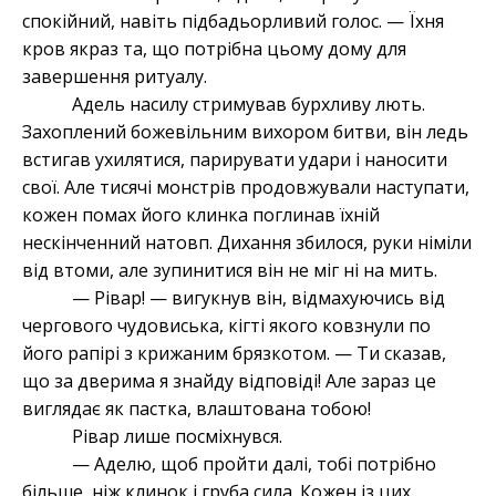
спокійний, навіть підбадьорливий голос. — Їхня
кров якраз та, що потрібна цьому дому для
завершення ритуалу.
Адель насилу стримував бурхливу лють.
Захоплений божевільним вихором битви, він ледь
встигав ухилятися, парирувати удари і наносити
свої. Але тисячі монстрів продовжували наступати,
кожен помах його клинка поглинав їхній
нескінченний натовп. Дихання збилося, руки німіли
від втоми, але зупинитися він не міг ні на мить.
— Рівар! — вигукнув він, відмахуючись від
чергового чудовиська, кігті якого ковзнули по
його рапірі з крижаним брязкотом. — Ти сказав,
що за дверима я знайду відповіді! Але зараз це
виглядає як пастка, влаштована тобою!
Рівар лише посміхнувся.
— Аделю, щоб пройти далі, тобі потрібно
більше, ніж клинок і груба сила. Кожен із цих