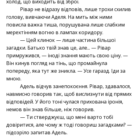
холод, що виходить від зброї.
Рівар не відразу відповів, лише трохи схилив
голову, вивчаючи Аделя. На мить між ними
повисла важка тиша, порушувана лише слабким
мерехтінням вогню в лампах коридору.
— Цей клинок — лише частина більшої
загадки. Батько твій знав це, але... — Рівар
примружився, — іноді знання мають свою ціну. —
Він кинув погляд на тінь, що промайнула
попереду, яка тут же зникла. — Усе гаразд. Іди за
мною.
Адель відчув занепокоєння. Рівар, здавалося,
навмисно говорив так, щоб вислизнути від прямих
відповідей. У його тоні чулася прихована іронія,
немов він знав більше, ніж говорив.
— Ти стверджуєш, що мені варто тобі
довіритися, але чому ж тоді говориш загадками? —
підозріло запитав Адель.