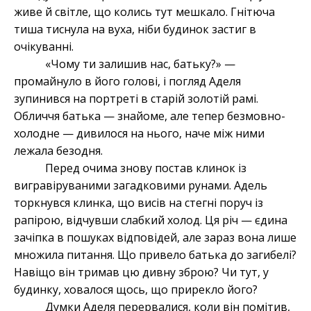
живе й світле, що колись тут мешкало. Гнітюча
тиша тиснула на вуха, ніби будинок застиг в
очікуванні.
«Чому ти залишив нас, батьку?» —
промайнуло в його голові, і погляд Аделя
зупинився на портреті в старій золотій рамі.
Обличчя батька — знайоме, але тепер безмовно-
холодне — дивилося на нього, наче між ними
лежала безодня.
Перед очима знову постав клинок із
вигравіруваними загадковими рунами. Адель
торкнувся клинка, що висів на стегні поруч із
рапірою, відчувши слабкий холод. Ця річ — єдина
зачіпка в пошуках відповідей, але зараз вона лише
множила питання. Що привело батька до загибелі?
Навіщо він тримав цю дивну зброю? Чи тут, у
будинку, ховалося щось, що прирекло його?
Думки Аделя перервалися, коли він помітив,