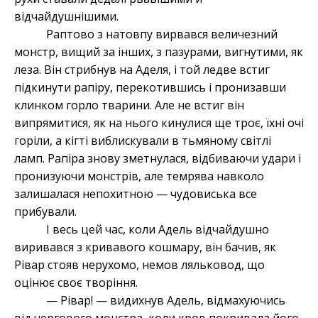
відчайдушнішими.
Раптово з натовпу вирвався величезний
монстр, вищий за інших, з пазурами, вигнутими, як
леза. Він стрибнув на Аделя, і той ледве встиг
підкинути рапіру, перекотившись і пронизавши
клинком горло тварини. Але не встиг він
випрямитися, як на нього кинулися ще троє, їхні очі
горіли, а кігті виблискували в тьмяному світлі
ламп. Рапіра знову зметнулася, відбиваючи удари і
пронизуючи монстрів, але темрява навколо
залишалася непохитною — чудовиська все
прибували.
І весь цей час, коли Адель відчайдушно
виривався з кривавого кошмару, він бачив, як
Рівар стояв нерухомо, немов ляльковод, що
оцінює своє творіння.
— Рівар! — видихнув Адель, відмахуючись