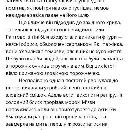
загибелі батька. Просуваючись уперед, він
помітив, як повітря навколо густішає, немов
невидима завіса падає на його шлях.
Що ближче він підходив до західного крила,
то сильніше відчував тиск невидимої сили.
Раптово, з тіні біля входу стали виникати фігури —
неясні обриси, обволочені серпанком. Як і та жінка,
вони з'явилися з темряви, але в них не було життя.
Це були подоби людей, але їхні тіла були зламані, а
з порожніх очниць струменів дим. Від цих істот
віяло крижаною зловісною порожнечею.
Несподівано одна з постатей рвонулася до
нього, видавши утробний шепіт, схожий на
зловісний смішок. Адель встиг вихопити рапіру, і її
холодний блиск прорізав морок. М'язи
напружилися, коли він приготувався до сутички.
Змахнувши рапірою, він пронизав тінь, і та
завмерла на мить, перш ніж розсипатися на