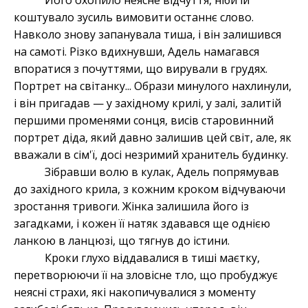
Його охопило неясне відчуття, ніби їй
коштувало зусиль вимовити останнє слово.
Навколо знову запанувала тиша, і він залишився
на самоті. Різко вдихнувши, Адель намагався
впоратися з почуттями, що вирували в грудях.
Портрет на світанку... Образи минулого нахлинули,
і він пригадав — у західному крилі, у залі, залитій
першими променями сонця, висів старовинний
портрет діда, який давно залишив цей світ, але, як
вважали в сім'ї, досі незримий хранитель будинку.
Зібравши волю в кулак, Адель попрямував
до західного крила, з кожним кроком відчуваючи
зростання тривоги. Жінка залишила його із
загадками, і кожен її натяк здавався ще однією
ланкою в ланцюзі, що тягнув до істини.
Кроки глухо віддавалися в тиші маєтку,
перетворюючи її на зловісне тло, що пробуджує
неясні страхи, які накопичувалися з моменту