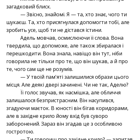
загадковий блиск.
— Звісно, знайомі. Я — та, хто знає, чого ти
шукаєш. Та, хто присягнулася допомогти тобі, але
зробить усе, щоб ти не дістався істини.
Адель мовчав, осмислюючи її слова. Вона
твердила, що допоможе, але також збиралася і
перешкодити. Вона знала, навіщо він тут, ніби
говорила не тільки про те, що він шукав, а й про
те, чого сам ще не розумів.
— У твоїй пам'яті залишилися образи цього
місця. Але деякі двері зачинені. Чи не так, Аделю?
Її голос звучав, як насмішка, але обличчя
залишалося безпристрасним. Він насупився,
згадуючи маєток. В юності він бігав коридорами,
але в західне крило йому вхід був суворо
заборонений. Зараз він згадав це з особливою
гостротою.
— Ти говориш про західне крило? — запитав