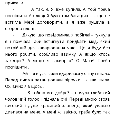
приїхали.
- А так, є. Я вже купила. А тобі треба
поспішити, бо людей було там багацько... – ще не
встигла Мері договорити, а я вже рушила в
стороно площі.
- Дякую, що повідомила, я побігла! – гукнула
я і помчала, аби встигнути придбати мед, який
потрібний для заварювання чаю. Що я буду без
нього робити, особливо взимку. А якщо хтось
захворіє? А якщо я захворію? О Мати! Треба
поспішити...
- Ай! – я в усієї сили вдарилася у стіну і впала.
Перед очима затанцювали зірочки і я закліпала.
Ох, вічно я в щось...
- З тобою все добре? – почула глибокий
чоловічий голос і підняла очі. Переді мною стояв
високий і дуже красивий хлопець, який уважно
дивився на мене. А мені ж ,звісно, треба було так