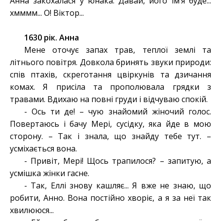
Анна закохалася у юнака. Давай, його ім’я буде...
хмммм... О! Віктор...
1630 рік. Анна
Мене оточує запах трав, теплої землі та
літнього повітря. Довкола бринять звуки природи:
спів птахів, скреготання цвіркунів та дзичання
комах. Я присіла та прополювала грядки з
травами. Вдихаю на повні груди і відчуваю спокій.
- Ось ти де! – чую знайомий жіночий голос.
Повертаюсь і бачу Мері, сусідку, яка йде в мою
сторону. – Так і знала, що знайду тебе тут. –
усміхається вона.
- Привіт, Мері! Щось трапилося? – запитую, а
усмішка жінки гасне.
- Так, Еллі знову кашляє... Я вже не знаю, що
робити, Анно. Вона постійно хворіє, а я за неї так
хвилююся...