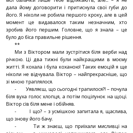
мої балачки лише тебе відлякають, але... – я не
дала йому договорити і притиснула свої губи до
його. Я ніколи не робила першого кроку, але в цей
момент це видавалося таким незначним, хто
зробив його першим. Головне, що я знала – це
було до біса правильне рішення.
**
Ми з Віктором мали зустрітися біля верби над
річкою. Ці два тижні були найкращими в моєму
житті. Я кохала і була коханою! Таких емоцій я ще
ніколи не відчувала. Віктор – найпрекрасніше, що
зі мною траплялося.
- Уявляєш, що сьогодні трапилося?! – почула
біля вуха голос хлопця, а потім поцілунок на щоці.
Віктор сів біля мене і обійняв.
- І що? – з усмішкою запитала я, щаслива,
що знову його бачу.
- Ти ж знаєш, що приїхали мисливці на