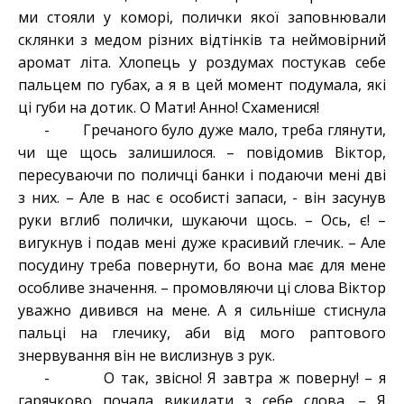
ми стояли у коморі, полички якої заповнювали
склянки з медом різних відтінків та неймовірний
аромат літа. Хлопець у роздумах постукав себе
пальцем по губах, а я в цей момент подумала, які
ці губи на дотик. О Мати! Анно! Схаменися!
- Гречаного було дуже мало, треба глянути,
чи ще щось залишилося. – повідомив Віктор,
пересуваючи по поличці банки і подаючи мені дві
з них. – Але в нас є особисті запаси, - він засунув
руки вглиб полички, шукаючи щось. – Ось, є! –
вигукнув і подав мені дуже красивий глечик. – Але
посудину треба повернути, бо вона має для мене
особливе значення. – промовляючи ці слова Віктор
уважно дивився на мене. А я сильніше стиснула
пальці на глечику, аби від мого раптового
знервування він не вислизнув з рук.
- О так, звісно! Я завтра ж поверну! – я
гарячково почала викидати з себе слова. – Я