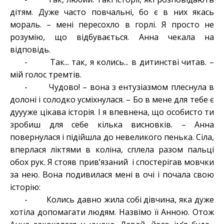
дітям. Дуже часто повчальні, бо є в них якась
мораль. – мені пересохло в горлі. Я просто не
розумію, що відбувається. Анна чекала на
відповідь.
- Так... так, я колись... в дитинстві читав. –
мій голос тремтів.
- Чудово! – вона з ентузіазмом плеснула в
долоні і солодко усміхнулася. – Бо в мене для тебе є
дуууже цікава історія. І я впевнена, що особисто ти
зробиш для себе кілька висновків. – Анна
повернулася і підійшла до невеликого пенька. Сіла,
вперлася ліктями в коліна, сплела разом пальці
обох рук. Я стояв прив’язаний і спостерігав мовчки
за нею. Вона подивилася мені в очі і почала свою
історію:
- Колись давно жила собі дівчина, яка дуже
хотіла допомагати людям. Назвімо її Анною. Отож