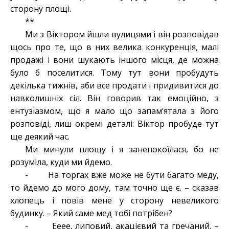
сторону площі.
**
Ми з Віктором йшли вулицями і він розповідав
щось про те, що в них велика конкуренція, малі
продажі і вони шукають іншого місця, де можна
було б поселитися. Тому тут вони пробудуть
декілька тижнів, аби все продати і придивитися до
навколишніх сіл. Він говорив так емоційно, з
ентузіазмом, що я мало що запам’ятала з його
розповіді, лиш окремі деталі: Віктор пробуде тут
ще деякий час.
Ми минули площу і я занепокоїлася, бо не
розуміла, куди ми йдемо.
- На торгах вже може не бути багато меду,
то йдемо до мого дому, там точно ще є. – сказав
хлопець і повів мене у сторону невеликого
будинку. – Який саме мед тобі потрібен?
- Ееее, липовий, акацієвий та гречаний. –