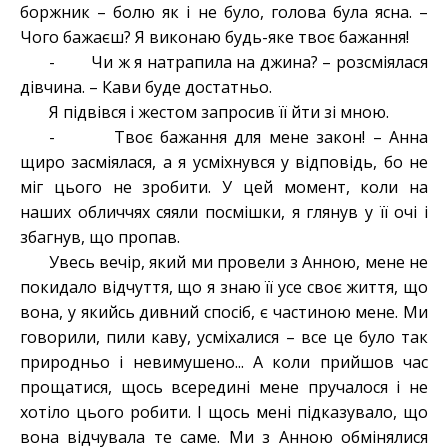
боржник – болю як і не було, голова була ясна. –
Чого бажаєш? Я виконаю будь-яке твоє бажання!
- Чи ж я натрапила на джина? – розсміялася
дівчина. – Кави буде достатньо.
Я підвівся і жестом запросив її йти зі мною.
- Твоє бажання для мене закон! – Анна
щиро засміялася, а я усміхнувся у відповідь, бо не
міг цього не зробити. У цей момент, коли на
наших обличчях сяяли посмішки, я глянув у її очі і
збагнув, що пропав.
Увесь вечір, який ми провели з Анною, мене не
покидало відчуття, що я знаю її усе своє життя, що
вона, у якийсь дивний спосіб, є частиною мене. Ми
говорили, пили каву, усміхалися – все це було так
природньо і невимушено... А коли прийшов час
прощатися, щось всередині мене пручалося і не
хотіло цього робити. І щось мені підказувало, що
вона відчувала те саме. Ми з Анною обмінялися