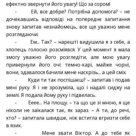
ефектно звернути його увагу! Що за сором!
- Ей, все добре? Потрібна допомога? – не
дочекавшись відповіді на попереднє запитання
знову запитав незнайомець, все ще уважно мене
розглядаючи.
- Ем... Так? – нарешті видушила я з себе, а
хлопець голосно розсміявся. У цей момент я мала
змогу уважно його розгледіти, але мою увагу
привернули його очі: темно-карі, майже чорні,
вони, здавалося бачили мене наскрізь... а цей сміх.
- Куди ти так поспішаєш? – запитав і подав
мені руку. Я і не зрозуміла, що і надалі сиджу на
землі. Я подала йому руку і підвелась.
- Ееее... На площу. – та що це зі мною, я ще
ніколи не заїкалася так, як зараз. – А ти, до речі,
хто? – запитала швидше, ніж встигла вгризти себе
в язик.
- Мене звати Віктор. А до тебе як