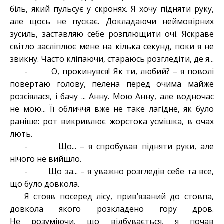
біль, який пульсує у скронях. Я хочу підняти руку,
але щось не пускає. Докладаючи неймовірних
зусиль, заставляю себе розплющити очі. Яскраве
світло засліплює мене на кілька секунд, поки я не
звикну. Часто кліпаючи, стараюсь розгледіти, де я...
- О, прокинувся! Як ти, любий? – я поволі
повертаю голову, пелена перед очима майже
розсіялася, і бачу ... Анну. Мою Анну, але водночас
не мою... Її обличчя вже не таке лагідне, як було
раніше: рот викривлює жорстока усмішка, в очах
лють.
- Що... – я спробував підняти руки, але
нічого не вийшло.
- Що за... – я уважно розгледів себе та все,
що було довкола.
Я стояв посеред лісу, прив’язаний до стовпа,
довкола якого розкладено гору дров.
Не розуміючи, що відбувається, я почав