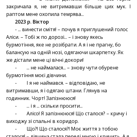
закричала я, не витримавши більше цих мук. І
раптом мене охопила темрява...
2023 р. Віктор
- ... винести смітя! – почув я приглушений голос
Аліси. – Тобі ж по дорозі... – і знову якесь
бурмотіння, яке не розібрати. А я і не прагну, бо
балансую на одній нозі, одягаючи шкарпетку. Як
же дістали мене ці вічні докори!
- ... не наймалася... – знову чути обурене
бурмотіння моєї дівчини.
- І я не наймався. – відповідаю, не
витримавши, я і одягаю штани. Глянув на
годинник. Чорт! Запізнююся!
- ... і я ... скільки просити...
- Алісо! Я запізнююся! Що сталося? – кричу і
виходжу зі спальні в коридор.
- Що?! Що сталося?! Моє життя з тобою
сталося! – дівчина стала переді мною і кричить. А я