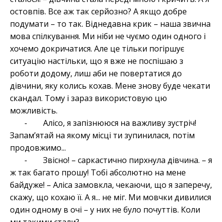
остовпів. Все аж так серйозно? А якщо добре
подумати – то так. Віднедавна крик – наша звична
мова спілкування. Ми ніби не чуємо один одного і
хочемо докричатися. Але це тільки погіршує
ситуацію настільки, що я вже не поспішаю з
роботи додому, лиш аби не повертатися до
дівчини, яку колись кохав. Мене знову буде чекати
скандал. Тому і зараз використовую цю
можливість.
- Алісо, я запізнююся на важливу зустріч!
Запам’ятай на якому місці ти зупинилася, потім
продовжимо...
- Звісно! – саркастично пирхнула дівчина. – я
ж так багато прошу! Тобі абсолютно на мене
байдуже! – Аліса замовкла, чекаючи, що я заперечу,
скажу, що кохаю її. А я... не міг. Ми мовчки дивилися
один одному в очі – у них не було почуттів. Коли