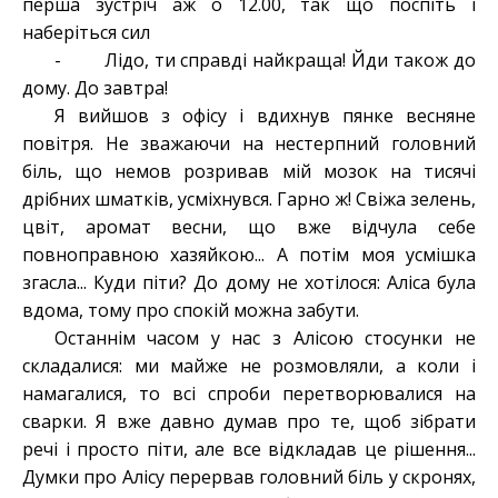
перша зустріч аж о 12.00, так що поспіть і
наберіться сил
- Лідо, ти справді найкраща! Йди також до
дому. До завтра!
Я вийшов з офісу і вдихнув пянке весняне
повітря. Не зважаючи на нестерпний головний
біль, що немов розривав мій мозок на тисячі
дрібних шматків, усміхнувся. Гарно ж! Свіжа зелень,
цвіт, аромат весни, що вже відчула себе
повноправною хазяйкою... А потім моя усмішка
згасла... Куди піти? До дому не хотілося: Аліса була
вдома, тому про спокій можна забути.
Останнім часом у нас з Алісою стосунки не
складалися: ми майже не розмовляли, а коли і
намагалися, то всі спроби перетворювалися на
сварки. Я вже давно думав про те, щоб зібрати
речі і просто піти, але все відкладав це рішення...
Думки про Алісу перервав головний біль у скронях,