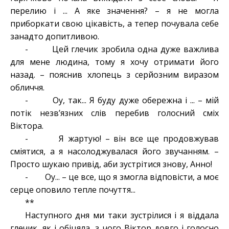
перелию і ... А яке значення? – я не могла
приборкати свою цікавість, а тепер почувала себе
занадто допитливою.
- Цей глечик зробила одна дуже важлива
для мене людина, тому я хочу отримати його
назад. – пояснив хлопець з серйозним виразом
обличчя.
- Оу, так... Я буду дуже обережна і ... – мій
потік незв’язних слів перебив голосний сміх
Віктора.
- Я жартую! – він все ще продовжував
сміятися, а я насолоджувалася його звучанням. –
Просто шукаю привід, аби зустрітися знову, Анно!
- Оу... – це все, що я змогла відповісти, а моє
серце оповило тепле почуття...
**
Наступного дня ми таки зустрілися і я віддала
глечик, як і обіцяла, з чого Віктор довго і голосно