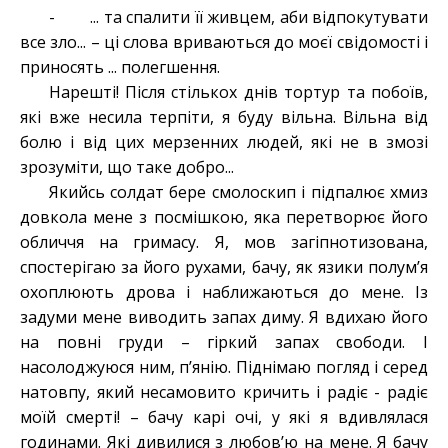
- ... та спалити її живцем, аби відпокутувати
все зло... – ці слова вриваються до моєї свідомості і
приносять ... полегшення.
Нарешті! Після стількох днів тортур та побоїв,
які вже несила терпіти, я буду вільна. Вільна від
болю і від цих мерзенних людей, які не в змозі
зрозуміти, що таке добро...
Якийсь солдат бере смолоскип і підпалює хмиз
довкола мене з посмішкою, яка перетворює його
обличчя на гримасу. Я, мов загіпнотизована,
спостерігаю за його рухами, бачу, як язики полум’я
охоплюють дрова і наближаються до мене. Із
задуми мене виводить запах диму. Я вдихаю його
на повні груди – гіркий запах свободи. І
насолоджуюся ним, п’янію. Піднімаю погляд і серед
натовпу, який несамовито кричить і радіє - радіє
моїй смерті! – бачу карі очі, у які я вдивлялася
годинами. Які дивилися з любов’ю на мене. Я бачу