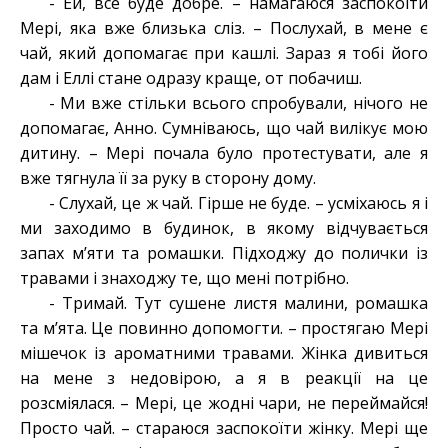
- Ей, все буде добре. – намагаюся заспокоїти
Мері, яка вже близька сліз. – Послухай, в мене є
чай, який допомагає при кашлі. Зараз я тобі його
дам і Еллі стане одразу краще, от побачиш.
- Ми вже стільки всього спробували, нічого не
допомагає, Анно. Сумніваюсь, що чай вилікує мою
дитину. – Мері почала було протестувати, але я
вже тягнула її за руку в сторону дому.
- Слухай, це ж чай. Гірше не буде. – усміхаюсь я і
ми заходимо в будинок, в якому відчувається
запах м’яти та ромашки. Підходжу до полички із
травами і знаходжу те, що мені потрібно.
- Тримай. Тут сушене листя малини, ромашка
та м’ята. Це повинно допомогти. – простягаю Мері
мішечок із ароматними травами. Жінка дивиться
на мене з недовірою, а я в реакції на це
розсміялася. – Мері, це жодні чари, не переймайся!
Просто чай. – стараюся заспокоїти жінку. Мері ще