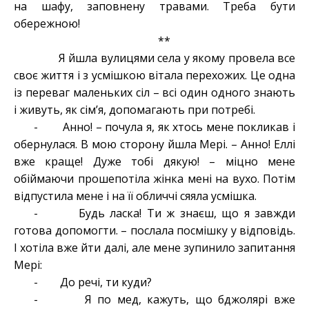
на шафу, заповнену травами. Треба бути
обережною!
**
Я йшла вулицями села у якому провела все
своє життя і з усмішкою вітала перехожих. Це одна
із переваг маленьких сіл – всі один одного знають
і живуть, як сім’я, допомагають при потребі.
- Анно! – почула я, як хтось мене покликав і
обернулася. В мою сторону йшла Мері. – Анно! Еллі
вже краще! Дуже тобі дякую! – міцно мене
обіймаючи прошепотіла жінка мені на вухо. Потім
відпустила мене і на її обличчі сяяла усмішка.
- Будь ласка! Ти ж знаєш, що я завжди
готова допомогти. – послала посмішку у відповідь.
І хотіла вже йти далі, але мене зупинило запитання
Мері:
- До речі, ти куди?
- Я по мед, кажуть, що бджолярі вже