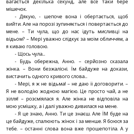
вагається декілька секунд, але все таки бере
мішечок.
- Дякую, - шепоче вона і обертається, щоб
вийти. Але на порозі зупиняється і повертається до
мене. – Ти чула, що до нас їдуть мисливці на
відьом? – Мері уважно слідкує за моїм обличчям, а
я киваю головою.
- Щось чула...
- Будь обережна, Анно. – серйозно сказала
жінка. – Вони безжалісні. Їм байдуже на докази,
вистачить одного кривого слова...
- Мері, я ж не відьма! – не даю її договорити. –
Я не володію жодною магією. Це просто чай, а не
зілля! – розсміялася я. Але жінка не відповіла на
мою усмішку, а і далі уважно дивилася на мене.
- Я це знаю, Анно. Ти це знаєш. Але ЇМ буде на
це байдуже, спалюють жінок і за менше. Я боюся за
тебе. – останні слова вона вже прошепотіла. А у