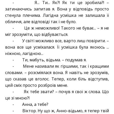
- Я... Ти... Як?! Як ти це зробила?! –
затинаючись запитав я. Вона у відповідь просто
стенула плечима. Лагідна усмішка не залишала її
обличчя, але відповіді так і не було.
- Це ж неможливо! Такого не буває... – я не
міг зрозуміти, що відбувається.
- У світі можливо все, варто лиш повірити. –
вона все ще усміхалася. Її усмішка була якоюсь ...
ніжною, лагідною...
- Ти, мабуть, відьма. – подумав я.
- Мене називали як гіршими, так і кращими
словами. – розсміялася вона. Я навіть не зрозумів,
що сказав це вголос. Тепер, коли біль відступив,
цей сміх просто розброїв мене.
- Як тебе звати? – почув я свої ж слова. Що
це зі мною?!
- Анна, а тебе?
- Віктор. Ну що ж, Анно-відьмо, я тепер твій