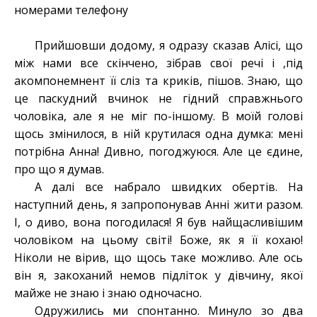
номерами телефону
Прийшовши додому, я одразу сказав Алісі, що
між нами все скінчено, зібрав свої речі і ,під
акомпонемнент її сліз та криків, пішов. Знаю, що
це паскудний вчинок не гідний справжнього
чоловіка, але я не міг по-іншому. В моїй голові
щось змінилося, в ній крутилася одна думка: мені
потрібна Анна! Дивно, погоджуюся. Але це єдине,
про що я думав.
А далі все набрало швидких обертів. На
наступний день, я запропонував Анні жити разом.
І, о диво, вона погодилася! Я був найщасливішим
чоловіком на цьому світі! Боже, як я її кохаю!
Ніколи не вірив, що щось таке можливо. Але ось
він я, закоханий немов підліток у дівчину, якої
майже не знаю і знаю одночасно.
Одружились ми спонтанно. Минуло зо два