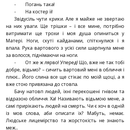
- Погань така!
- На костер її!
Звідусіль чути крики. Але я майже не звертаю
на них уваги. Ще трішки – і все мине, потрібно
витримати ще трохи і моя душа опиниться у
Матері. Ноги, скуті кайданами, спіткнулися і я
впала. Рука вартового з усієї сили шарпнула мене
за волосся, піднімаючи на ноги.
- От же ж лярво! Уперед! Що, вже не так тобі
добре, відьмо? – сичить вартовий мені в обличчя і
плює... Його слина все ще стікає по моїй щоці, а я
вже стою привязана до стовпа.
Бачу натовп людей, їхні перекошені гнівом та
відразою обличчя. Ха! Називають відьмою мене, а
самі прирікають людей на смерть. Чи є хоч в одній
із мов слова, аби описати їх? Мабуть, немає.
Людське лицемірство та жорстокість не знають
меж...