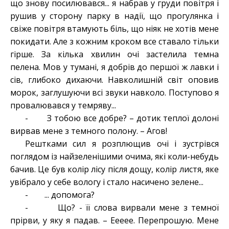
що знову посилювався... я набрав у груди повітря і
рушив у сторону парку в надії, що прогулянка і
свіже повітря втамують біль, що ніяк не хотів мене
покидати. Але з кожним кроком все ставало тільки
гірше. За кілька хвилин очі застелила темна
пелена. Мов у тумані, я добрів до першої ж лавки і
сів, глибоко дихаючи. Навколишній світ оповив
морок, заглушуючи всі звуки навколо. Поступово я
провалювався у темряву...
- З тобою все добре? – дотик теплої долоні
вирвав мене з темного полону. – Агов!
Рештками сил я розплющив очі і зустрівся
поглядом із найзеленішими очима, які коли-небудь
бачив. Це був колір лісу після дощу, колір листя, яке
увібрало у себе вологу і стало насичено зелене...
- ... допомога?
- Що? - її слова вирвали мене з темної
прірви, у яку я падав. – Еееее. Перепрошую. Мене