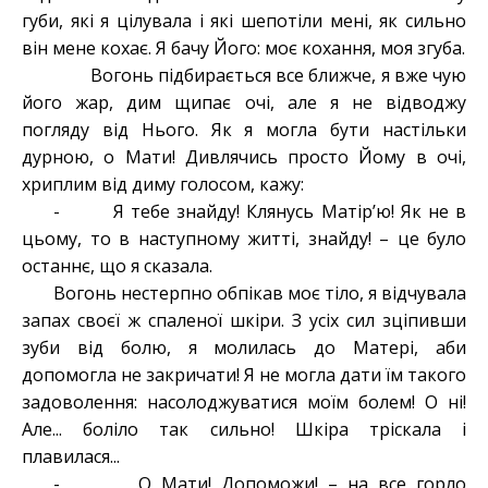
губи, які я цілувала і які шепотіли мені, як сильно
він мене кохає. Я бачу Його: моє кохання, моя згуба.
Вогонь підбирається все ближче, я вже чую
його жар, дим щипає очі, але я не відводжу
погляду від Нього. Як я могла бути настільки
дурною, о Мати! Дивлячись просто Йому в очі,
хриплим від диму голосом, кажу:
- Я тебе знайду! Клянусь Матір’ю! Як не в
цьому, то в наступному житті, знайду! – це було
останнє, що я сказала.
Вогонь нестерпно обпікав моє тіло, я відчувала
запах своєї ж спаленої шкіри. З усіх сил зціпивши
зуби від болю, я молилась до Матері, аби
допомогла не закричати! Я не могла дати їм такого
задоволення: насолоджуватися моїм болем! О ні!
Але... боліло так сильно! Шкіра тріскала і
плавилася...
- О Мати! Допоможи! – на все горло