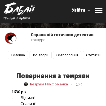
Увійти
Прийде й забере
Справжній готичний детектив
конкурс
Головна
Всі твори
Обговорення
Статистика
Повернення з темряви
Безрука Німфоманка
•
6
1630 рік
- Відьма!
- Спали її!