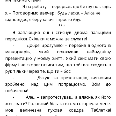
ми такими стали?
- Я на роботу. – перервав цю битву поглядів
я. – Поговоримо ввечері, будь ласка. – Аліса не
відповідає, я беру ключі і просто йду.
***
Я заплющив очі і стиснув двома пальцями
переднісся. Скільки ж можна це слухати!
- Добре! Зрозуміло! – перебив я одного із
менеджерів, який показував найнуднішу
презентацію у моєму житті. Який сенс мати свою
фірму і не скористатися тим, що тобі все сходить з
рук тільки через те, що ти – бос.
- Дякую за презентацію, висновки
зроблено, над цим попрацюємо. Всім до
побачення!
- Але... – запротестував... а власне, як його
хоч звати? Головний біль та втома огорнули мене,
мов величезна пухова ковдра. Таблетка!