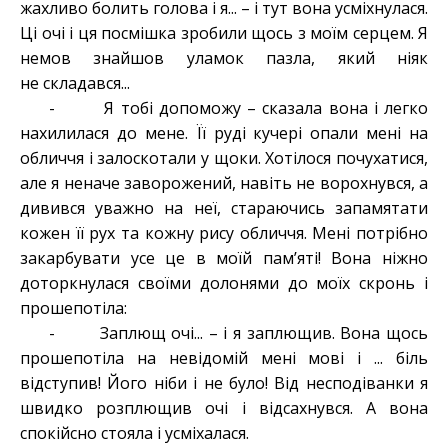
жахливо болить голова і я... – і тут вона усміхнулася.
Ці очі і ця посмішка зробили щось з моїм серцем. Я
немов знайшов уламок пазла, який ніяк
не складався...
- Я тобі допоможу – сказала вона і легко
нахилилася до мене. Її руді кучері опали мені на
обличчя і залоскотали у щоки. Хотілося почухатися,
але я неначе заворожений, навіть не ворохнувся, а
дивився уважно на неї, стараючись запамятати
кожен її рух та кожну рису обличчя. Мені потрібно
закарбувати усе це в моїй пам’яті! Вона ніжно
доторкнулася своїми долонями до моїх скронь і
прошепотіла:
- Заплющ очі... – і я заплющив. Вона щось
прошепотіла на невідомій мені мові і ... біль
відступив! Його ніби і не було! Від несподіванки я
швидко розплющив очі і відсахнувся. А вона
спокійсно стояла і усміхалася.