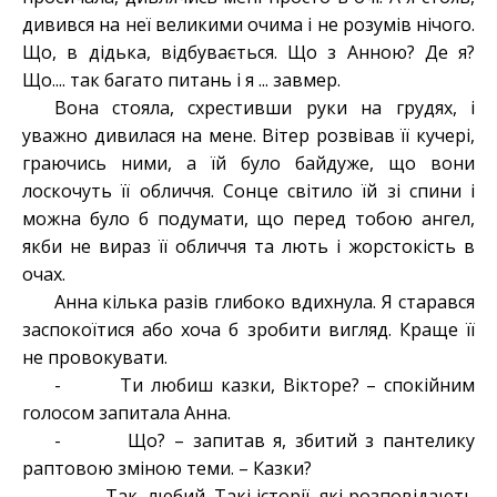
дивився на неї великими очима і не розумів нічого.
Що, в дідька, відбувається. Що з Анною? Де я?
Що.... так багато питань і я ... завмер.
Вона стояла, схрестивши руки на грудях, і
уважно дивилася на мене. Вітер розвівав її кучері,
граючись ними, а їй було байдуже, що вони
лоскочуть її обличчя. Сонце світило їй зі спини і
можна було б подумати, що перед тобою ангел,
якби не вираз її обличчя та лють і жорстокість в
очах.
Анна кілька разів глибоко вдихнула. Я старався
заспокоїтися або хоча б зробити вигляд. Краще її
не провокувати.
- Ти любиш казки, Вікторе? – спокійним
голосом запитала Анна.
- Що? – запитав я, збитий з пантелику
раптовою зміною теми. – Казки?
- Так, любий. Такі історії, які розповідають