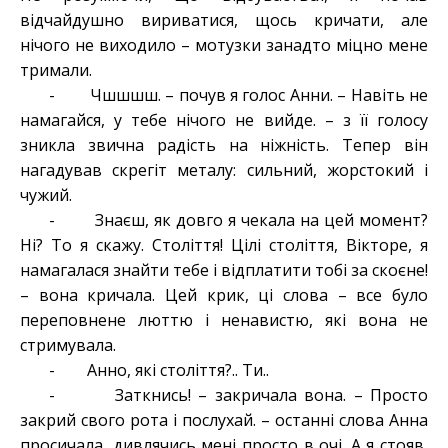
відчайдушно вириватися, щось кричати, але
нічого не виходило – мотузки занадто міцно мене
тримали.
- Чшшшш. – почув я голос Анни. – Навіть не
намагайся, у тебе нічого не вийде. – з її голосу
зникла звична радість на ніжність. Тепер він
нагадував скрегіт металу: сильний, жорстокий і
чужий.
- Знаєш, як довго я чекала на цей момент?
Ні? То я скажу. Століття! Цілі століття, Вікторе, я
намагалася знайти тебе і відплатити тобі за скоєне!
– вона кричала. Цей крик, ці слова – все було
переповнене люттю і ненавистю, які вона не
стримувала.
- Анно, які століття?.. Ти..
- Заткнись! – закричала вона. – Просто
закрий свого рота і послухай. – останні слова Анна
просичала, дивлячись мені просто в очі. А я стояв,