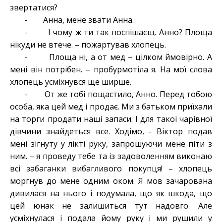
звертатися?
- Анна, мене звати Анна.
- І чому ж ти так поспішаєш, Анно? Площа
нікуди не втече. – пожартував хлопець.
- Площа ні, а от мед – цілком ймовірно. А
мені він потрібен. – пробурмотіла я. На мої слова
хлопець усміхнувся ще ширше.
- От же тобі пощастило, Анно. Перед тобою
особа, яка цей мед і продає. Ми з батьком приїхали
на торги продати наші запаси. І для такої чарівної
дівчини знайдеться все. Ходімо, - Віктор подав
мені зігнуту у лікті руку, запрошуючи мене піти з
ним. – я проведу тебе та із задоволенням виконаю
всі забаганки вибагливого покупця! – хлопець
моргнув до мене одним оком. Я мов зачарована
дивилася на нього і подумала, що як шкода, що
цей юнак не залишиться тут надовго. Але
усміхнулася і подала йому руку і ми рушили у