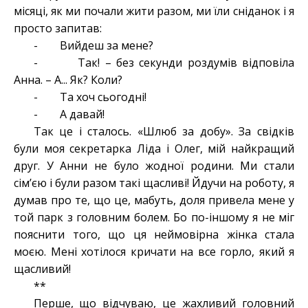
місяці, як ми почали жити разом, ми їли сніданок і я
просто запитав:
- Вийдеш за мене?
- Так! – без секунди роздумів відповіла
Анна. – А... Як? Коли?
- Та хоч сьогодні!
- А давай!
Так це і сталось. «Шлюб за добу». За свідків
були моя секретарка Ліда і Олег, мій найкращий
друг. У Анни не було жодної родини. Ми стали
сім’єю і були разом такі щасливі! Йдучи на роботу, я
думав про те, що це, мабуть, доля привела мене у
той парк з головним болем. Бо по-іншому я не міг
пояснити того, що ця неймовірна жінка стала
моєю. Мені хотілося кричати на все горло, який я
щасливий!
**
Перше, що відчуваю, це жахливий головний