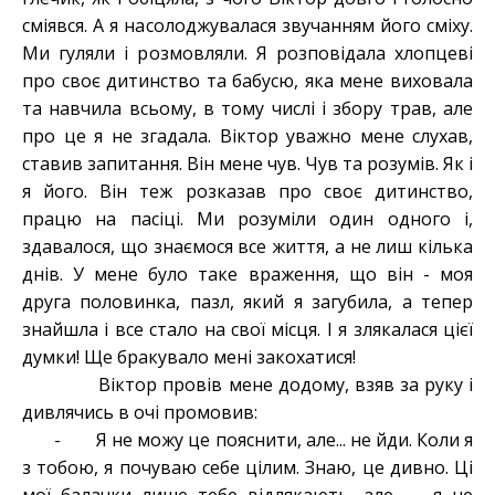
сміявся. А я насолоджувалася звучанням його сміху.
Ми гуляли і розмовляли. Я розповідала хлопцеві
про своє дитинство та бабусю, яка мене виховала
та навчила всьому, в тому числі і збору трав, але
про це я не згадала. Віктор уважно мене слухав,
ставив запитання. Він мене чув. Чув та розумів. Як і
я його. Він теж розказав про своє дитинство,
працю на пасіці. Ми розуміли один одного і,
здавалося, що знаємося все життя, а не лиш кілька
днів. У мене було таке враження, що він - моя
друга половинка, пазл, який я загубила, а тепер
знайшла і все стало на свої місця. І я злякалася цієї
думки! Ще бракувало мені закохатися!
Віктор провів мене додому, взяв за руку і
дивлячись в очі промовив:
- Я не можу це пояснити, але... не йди. Коли я
з тобою, я почуваю себе цілим. Знаю, це дивно. Ці