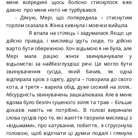
мене всередині щось болісно стиснулося: вже
давно про мене ніхто не турбувався.
- Дякую, Мері, що попередила. – стиснутим
горлом сказала я. Жінка кивнула і мовчки вийшла.
Я впала на стілець і задумалася. Якщо це
дійсно правда, і мисливці їдуть сюди, то дійсно
варто бути обережною. Хоч відьмою я не була, але
Мері мала рацію: жінок звинувачували у
відьомстві за найбезглуздіші речі. Це могло бути
звинувачення сусіда, який бачив, як одна
відпирала кров з одягу, друга – говорила до свого
кота, а третя – варила обід, дуже схожий на зілля...
Абсурдність звинувачень зашкалювала. Але в мене
вдома було безліч сушеного зілля та трав – більше
доказів навіть не потрібно... В голові виринали
слова сусідів про те, які жахіття творили мисливці з
«відьмами», про катування, побиття... я струсонула
головою, щоб відігнати ці думки подалі і глянула