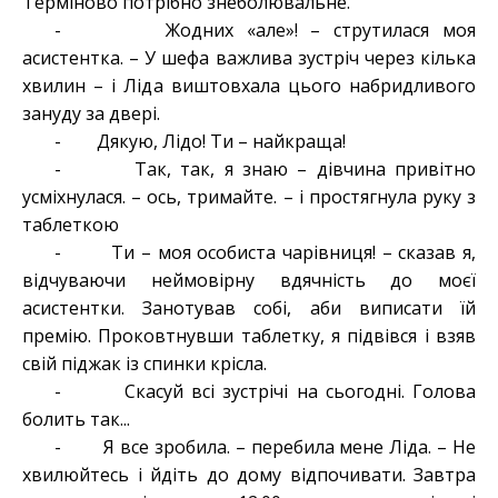
Терміново потрібно знеболювальне.
- Жодних «але»! – струтилася моя
асистентка. – У шефа важлива зустріч через кілька
хвилин – і Ліда виштовхала цього набридливого
зануду за двері.
- Дякую, Лідо! Ти – найкраща!
- Так, так, я знаю – дівчина привітно
усміхнулася. – ось, тримайте. – і простягнула руку з
таблеткою
- Ти – моя особиста чарівниця! – сказав я,
відчуваючи неймовірну вдячність до моєї
асистентки. Занотував собі, аби виписати їй
премію. Проковтнувши таблетку, я підвівся і взяв
свій піджак із спинки крісла.
- Скасуй всі зустрічі на сьогодні. Голова
болить так...
- Я все зробила. – перебила мене Ліда. – Не
хвилюйтесь і йдіть до дому відпочивати. Завтра