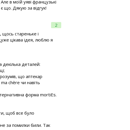
ле в моїй уяві французькі
є що. Дякую за відгук!
2
, щось стареньке і
уже цікава ідея, люблю я
а декілька деталей:
ці;
зрозумів, що аптекар
 ma chère чи навіть
альтернативна форма mortiEs.
ти, щоб все було
ене за помилки били. Так