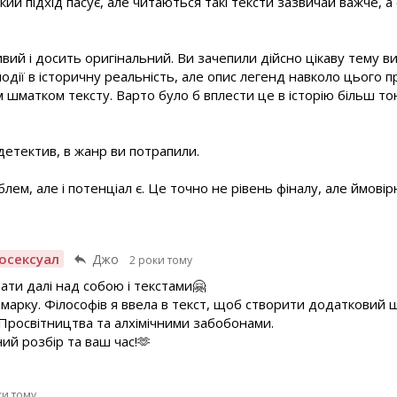
такий підхід пасує, але читаються такі тексти зазвичай важче, а
ий і досить оригінальний. Ви зачепили дійсно цікаву тему виго
події в історичну реальність, але опис легенд навколо цього
 шматком тексту. Варто було б вплести це в історію більш тон
детектив, в жанр ви потрапили.
блем, але і потенціал є. Це точно не рівень фіналу, але ймові
осексуал
Джо
2 роки тому
ати далі над собою і текстами🤗
рку. Філософів я ввела в текст, щоб створити додатковий ша
 Просвітництва та алхімічними забобонами.
ий розбір та ваш час!🫶
ки тому