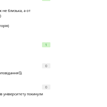
ж не близька, а от
)
торія)
1
0
 оповідання🤔
0
оків університету покинули