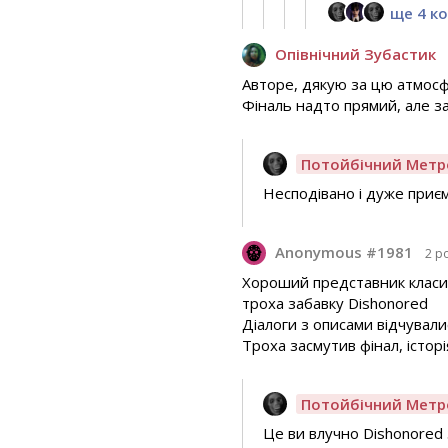
ще 4 к
Опівнічний Зубастик
Авторе, дякую за цю атмосф
Фіналь надто прямий, але за
Потойбічний Метр
Несподівано і дуже приє
Anonymous #1981
2 р
Хороший представник класич
троха забавку Dishonored
Діалоги з описами відчували
Троха засмутив фінал, істор
Потойбічний Метр
Це ви влучно Dishonored з