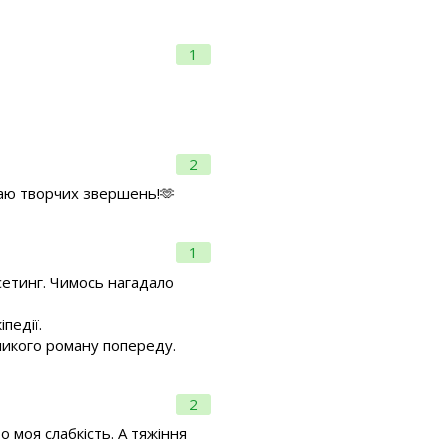
1
2
жаю творчих звершень!🫶
1
сетинг. Чимось нагадало
педії.
еликого роману попереду.
2
о моя слабкість. А тяжіння