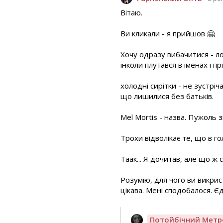
Вітаю.
Ви кликали - я прийшов 🤗
Хочу одразу вибачитися - ло
інколи плутався в іменах і пр
холодні сирітки - не зустріч
що лишилися без батьків.
Mel Mortis - назва. Пужоль з
Трохи відволікає те, що в г
Таак... Я дочитав, але що 
Розумію, для чого ви викрист
цікава. Мені сподобалося. Є
Потойбічний Метр