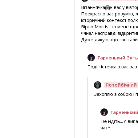
Вітаннячка🤗Я вас у вівто
Прекрасно вас розумію, л
історичний контекст полю
Вірно Mortis, то мене що
Фінал насправді відкритий
Дуже дякую, що завітали 
Гарненький Зят
Тоді тістечка з вас зав
Потойбічний
Захоплю з собою і п
Гарненький
Не йдіть... я вип
чат*