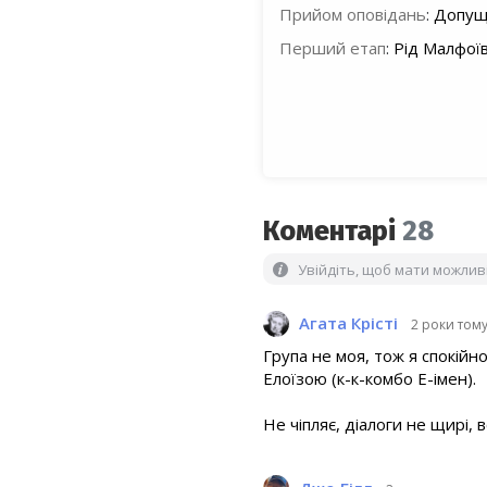
Прийом оповідань
:
Допуще
Перший етап
:
Рід Малфоїв
Коментарі
28
Увійдіть, щоб мати можли
Агата Крісті
2 роки том
Група не моя, тож я спокійн
Елоїзою (к-к-комбо Е-імен).
Не чіпляє, діалоги не щирі, 