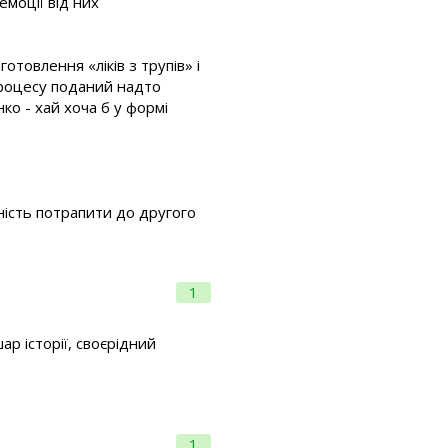
 емоції від них
товлення «ліків з трупів» і
 процесу поданий надто
ко - хай хоча б у формі
рність потрапити до другого
1
р історії, своєрідний
1