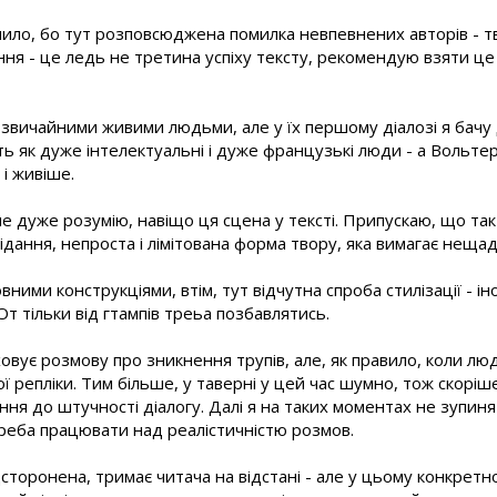
ило, бо тут розповсюджена помилка невпевнених авторів - тв
ня - це ледь не третина успіху тексту, рекомендую взяти це
 звичайними живими людьми, але у їх першому діалозі я бачу д
ть як дуже інтелектуальні і дуже французькі люди - а Вольте
 і живіше.
не дуже розумію, навіщо ця сцена у тексті. Припускаю, що та
овідання, непроста і лімітована форма твору, яка вимагає неща
ними конструкціями, втім, тут відчутна спроба стилізації - іно
т тільки від гтампів треьа позбавлятись.
уховує розмову про зникнення трупів, але, як правило, коли л
ої репліки. Тим більше, у таверні у цей час шумно, тож скоріше 
тання до штучності діалогу. Далі я на таких моментах не зупин
треба працювати над реалістичністю розмов.
сторонена, тримає читача на відстані - але у цьому конкретн