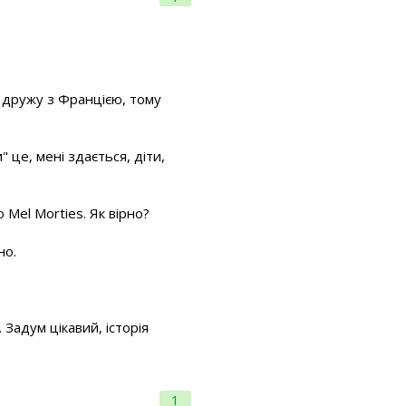
е дружу з Францією, тому
" це, мені здається, діти,
ю Mel Morties. Як вірно?
но.
 Задум цікавий, історія
1