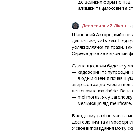
до великих форм не надт
алхіміки та філосови 18 с
Депресивний Лікан
2
Шановний Авторе, вийшов я з
давненьке, як і я сам. Нед
усілякі зіллячка та трави. 
Окрема дяка за відкритий фі
Єдине що, коли будете у май
— кадаверин та путресцин бу
— в одній сцені я почав шук
звертається до Елоїзи mon c
легковажне ma chérie. Вона ж
— mel mortis, як у заголовку
— меліфікація від mellificare,
В жодному разі не мав на ме
достовірним та атмосферни
У своє виправдання можу ска