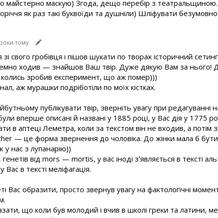
о майстерно маскую) Згода, дещо перебір з театральщиною. А
торіччя як раз такі буквоїди та душніли) Шліфувати безумовно 
 роки тому
і свого гробівця і пішов шукати по творах історичний сетинг
аремно ходив — знайшов Ваш твір. Дуже дякую Вам за нього! Д
Так колись зробив експеримент, що аж помер)))
нал, аж мурашки подріботіли по моїх кістках.
бутньому публікувати твір, зверніть увагу при редагуванні н
ли вперше описані й названі у 1885 році, у Вас дія у 1775 ро
ати в аптеці Леметра, коли за текстом він не входив, а потім 
her — це форма звернення до чоловіка. До жінки мала б бути
 у нас з лупанарію))
, генетів від mors — mortis, у вас іноді зʼявляється в тексті 
 у Вас в тексті меліфагація.
ті Вас образити, просто звернув увагу на фактологічні момен
м.
зати, що коли був молодий і вчив в школі греки та латини, м