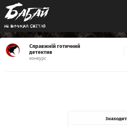
Не вимикай свiтло
Справжній готичний
детектив
конкурс
Знаходит