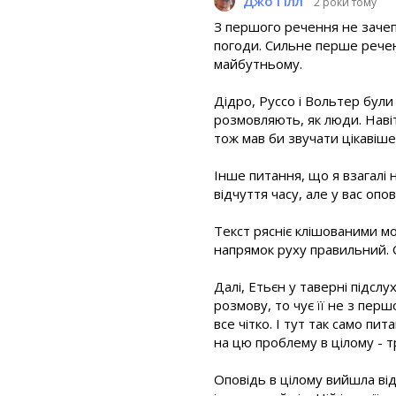
Джо Гілл
2 роки тому
З першого речення не зачеп
погоди. Сильне перше речен
майбутньому.
Дідро, Руссо і Вольтер були
розмовляють, як люди. Наві
тож мав би звучати цікавіше
Інше питання, що я взагалі 
відчуття часу, але у вас оп
Текст рясніє клішованими мов
напрямок руху правильний. О
Далі, Етьєн у таверні підсл
розмову, то чує її не з перш
все чітко. І тут так само пи
на цю проблему в цілому - 
Оповідь в цілому вийшла від