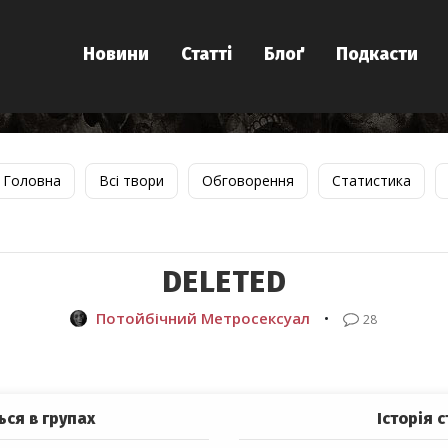
Новини
Статті
Блоґ
Подкасти
Головна
Всі твори
Обговорення
Статистика
DELETED
Потойбічний Метросексуал
•
28
ься в групах
Історія с