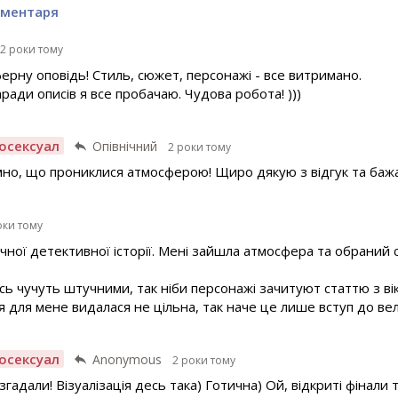
оментаря
2 роки тому
ерну оповідь! Стиль, сюжет, персонажі - все витримано.
ради описів я все пробачаю. Чудова робота! )))
осексуал
Опівнічний
2 роки тому
мно, що прониклися атмосферою! Щиро дякую з відгук та ба
оки тому
ної детективної історії. Мені зайшла атмосфера та обраний 
сь чучуть штучними, так ніби персонажі зачитуют статтю з вікі
ія для мене видалася не цільна, так наче це лише вступ до в
осексуал
Anonymous
2 роки тому
гадали! Візуалізація десь така) Готична) Ой, відкриті фінали т