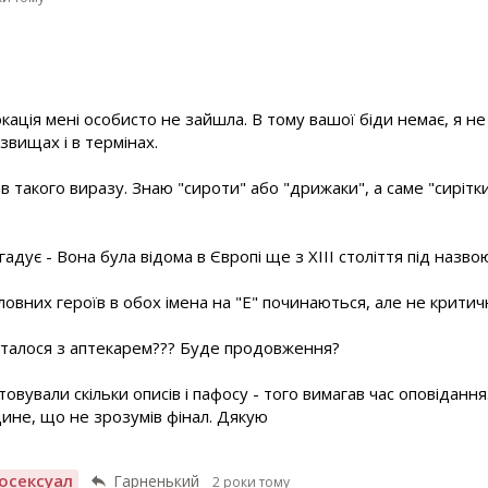
кація мені особисто не зайшла. В тому вашої біди немає, я н
ізвищах і в термінах.
ав такого виразу. Знаю "сироти" або "дрижаки", а саме "сирітки
гадує - Вона була відома в Європі ще з XIII століття під назво
оловних героїв в обох імена на "Е" починаються, але не критич
ж сталося з аптекарем??? Буде продовження?
овували скільки описів і пафосу - того вимагав час оповідання.
дине, що не зрозумів фінал. Дякую
осексуал
Гарненький
2 роки тому