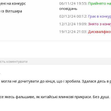
ні на конкурс
06/11/24 19:55
:
Прийнято на
оповідань
 із Вілтшира
02/12/24 00:12
:
Грає в конкур
12/12/24 19:09
:
Знято з конк
19/12/24 21:03
:
Дискваліфік
вість коментувати
у
о могла не дочитувати до кінця, що і зробила. Здалася десь в
все якесь фальшиве, як китайські ялинкові прикраси. Без душі.