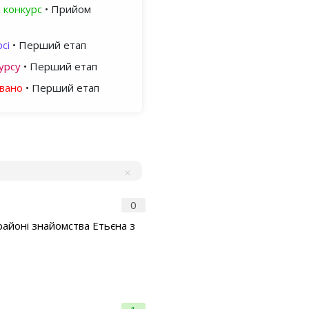
 конкурс
• Прийом
сі
• Перший етап
урсу
• Перший етап
овано
• Перший етап
0
 районі знайомства Етьєна з