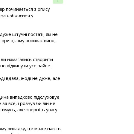
1
ір починається з опису
 на озброєння у
уже штучні постаті, які не
р при цьому попиває вино,
к ви намагались створити
дно відкинути усе зайве.
ді вдала, іноді не дуже, але
юдина випадково підслуховує
за все, і розчув би він не
ятимусь, але зверніть увагу
ому випадку, це може навіть