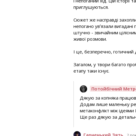
і непоганий хід. Цій історії 
приглушуються.
Сюжет же насправді захоплив
непогано увʼязали вигадані 
штучно - звичайним цілісним
живої розмови.
І це, безперечно, готичний 
Загалом, у твори багато про
етапу таки існує.
Потойбічний Метр
Дякую за копняка працюв
Додам лише маленьку рема
метаконфлікт між ідеями
Ще раз дякую за детальн
Гарненький Зять
2 ро