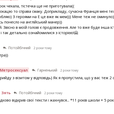
рок чекала, тістечка ще не приготувала((
окацію то справа смаку. Доприкладу, сучасна Франція мені те
бляю) З героями на Е це вже як мем))) Мене теж не оминуло)
сь понесло на англійський манер))
. Звісно в моїй голові є продовження. Але то вже буде інша іс
і так детально ознайомилися з історією!🤗
ь
Потойбічний
2 роки тому
тра))
 Метросексуал
Гарненький
2 роки тому
рийду з візитом у відповідь) Як я пропустила, що у вас теж 2
 Зять
Потойбічний
2 роки тому
адково відкрив свої тексти і жахнувся... *11 років школи + 5 р