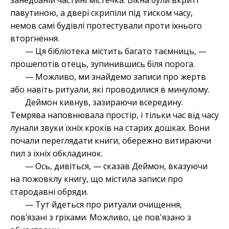
занедбаній частині містечка. Вікна були вкриті
павутиною, а двері скрипіли під тиском часу,
немов самі будівлі протестували проти їхнього
вторгнення.
— Ця бібліотека містить багато таємниць, —
прошепотів отець, зупинившись біля порога.
— Можливо, ми знайдемо записи про жертв
або навіть ритуали, які проводилися в минулому.
Деймон кивнув, зазираючи всередину.
Темрява наповнювала простір, і тільки час від часу
лунали звуки їхніх кроків на старих дошках. Вони
почали переглядати книги, обережно витираючи
пил з їхніх обкладинок.
— Ось, дивіться, — сказав Деймон, вказуючи
на пожовклу книгу, що містила записи про
стародавні обряди.
— Тут йдеться про ритуали очищення,
пов’язані з гріхами. Можливо, це пов'язано з