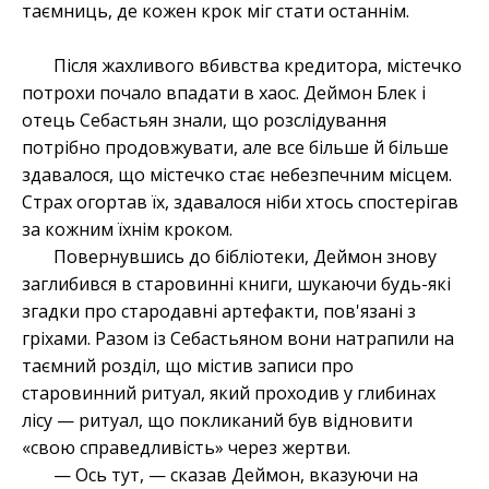
таємниць, де кожен крок міг стати останнім.
Після жахливого вбивства кредитора, містечко
потрохи почало впадати в хаос. Деймон Блек і
отець Себастьян знали, що розслідування
потрібно продовжувати, але все більше й більше
здавалося, що містечко стає небезпечним місцем.
Страх огортав їх, здавалося ніби хтось спостерігав
за кожним їхнім кроком.
Повернувшись до бібліотеки, Деймон знову
заглибився в старовинні книги, шукаючи будь-які
згадки про стародавні артефакти, пов'язані з
гріхами. Разом із Себастьяном вони натрапили на
таємний розділ, що містив записи про
старовинний ритуал, який проходив у глибинах
лісу — ритуал, що покликаний був відновити
«свою справедливість» через жертви.
— Ось тут, — сказав Деймон, вказуючи на