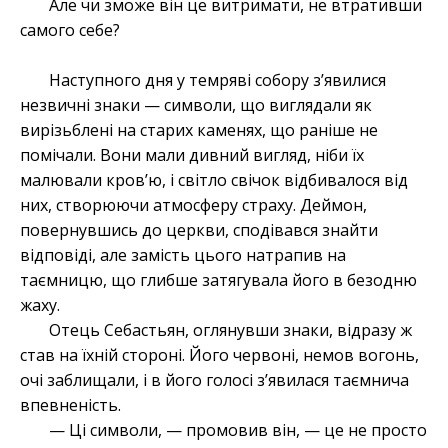
Але чи зможе він це витримати, не втративши
самого себе?
Наступного дня у темряві собору з’явилися
незвичні знаки — символи, що виглядали як
вирізьблені на старих каменях, що раніше не
помічали. Вони мали дивний вигляд, ніби їх
малювали кров’ю, і світло свічок відбивалося від
них, створюючи атмосферу страху. Деймон,
повернувшись до церкви, сподівався знайти
відповіді, але замість цього натрапив на
таємницю, що глибше затягувала його в безодню
жаху.
Отець Себастьян, оглянувши знаки, відразу ж
став на їхній стороні. Його червоні, немов вогонь,
очі заблищали, і в його голосі з’явилася таємнича
впевненість.
— Ці символи, — промовив він, — це не просто