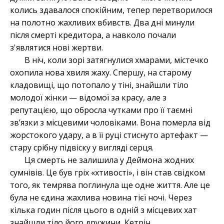
колись здавалося спокійним, тепер перетворилося
на полотно жахливих вбивств. Два дні минули
після смерті кредитора, а навколо почали
з'являтися нові жертви.
В ніч, коли зорі затягнулися хмарами, містечко
охопила нова хвиля жаху. Спершу, на старому
кладовищі, що потопало у тіні, знайшли тіло
молодої жінки — відомої за красу, але з
репутацією, що обросла чутками про її таємні
зв’язки з місцевими чоловіками. Вона померла від
жорстокого удару, а в її руці стиснуто артефакт —
стару срібну підвіску у вигляді серця.
Ця смерть не залишила у Деймона жодних
сумнівів. Це був гріх «хтивості», і він став свідком
того, як темрява поглинула ще одне життя. Але це
була не єдина жахлива новина тієї ночі. Через
кілька годин після цього в одній з місцевих хат
знайшли тіло його дружини, Кетрін.