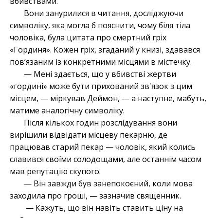
вбивствами.
Вони занурилися в читання, досліджуючи
символіку, яка могла б пояснити, чому біля тіла
чоловіка, була цитата про смертний гріх
«Гординя». Кожен гріх, згаданий у книзі, здавався
пов’язаним із конкретними місцями в містечку.
— Мені здається, що у вбивстві жертви
«гордині» може бути прихований зв'язок з цим
місцем, — міркував Деймон, — а наступне, мабуть,
матиме аналогічну символіку.
Після кількох годин розслідування вони
вирішили відвідати місцеву пекарню, де
працював старий пекар — чоловік, який колись
славився своїми солодощами, але останнім часом
мав репутацію скупого.
— Він завжди був занепокоєний, коли мова
заходила про гроші, — зазначив священник.
— Кажуть, що він навіть ставить ціну на