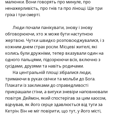
малюнки. Вони говорять про минуле, про
ненажерливість, про гнів та про лінощі. Ще три
гріха і три смерті.
Люди почали панікувати, знову і знову
обговорюючи, хто ж може бути наступною
жертвою. Чутки швидко розповсюджувалися, і з
кожним днем страх росли. Місцеві жителі, які
колись були дружніми, тепер вказували один на
одного пальцями, підозрюючи всіх, включно з
сусідами, друзями та навіть родичами.
На центральній площі зібралися люди,
тримаючи в руках свічки та мольби до Бога.
Плакати із закликами до справедливості
прикрашали стіни, а вигуки зневіри наповнювали
повітря. Деймон, який спостерігав за цим хаосом,
відчував, як його серце здавлюється від туги за
Кетрін. Він не міг повірити, що тут, у його місті,