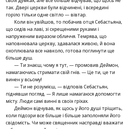
своїх думках, але все більше відчував, що щось не
так. Двері церкви були відчинені, і всередині
горіло тільки одне світло — вівтар.
Коли він увійшов, то побачив отця Себастьяна,
що сидів на лаві, зі схрещеними руками і
напруженим виразом обличчя. Темрява, що
наповнювала церкву, здавалася живою, й вона
охоплювала все навколо, готова поглинути ще
більше душ.
— Ти знаєш, чому я тут, — промовив Деймон,
намагаючись стримати свій гнів. — Це ти, це ти
винен у всьому!
— Ти не розумієш, — відповів Себастьян,
піднявши погляд. — Я лише намагаюся допомогти
місту. Люди самі винні в своїх гріхах.
Деймон відчував, як щось у його душі тріщить,
коли підозри все більше і більше заполоняли його
свідомість. Чи може священник насправді вважати