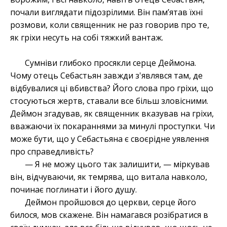
почали виглядати підозрілими. Він пам’ятав їхні
розмови, коли священник не раз говорив про те,
як гріхи несуть на собі тяжкий вантаж.
Сумніви глибоко просякли серце Деймона.
Чому отець Себастьян завжди з'являвся там, де
відбувалися ці вбивства? Його слова про гріхи, що
стосуються жертв, ставали все більш зловісними.
Деймон згадував, як священник вказував на гріхи,
вважаючи їх покараннями за минулі проступки. Чи
може бути, що у Себастьяна є своєрідне уявлення
про справедливість?
— Я не можу цього так залишити, — міркував
він, відчуваючи, як темрява, що витала навколо,
починає поглинати і його душу.
Деймон пройшовся до церкви, серце його
билося, мов скажене. Він намагався розібратися в