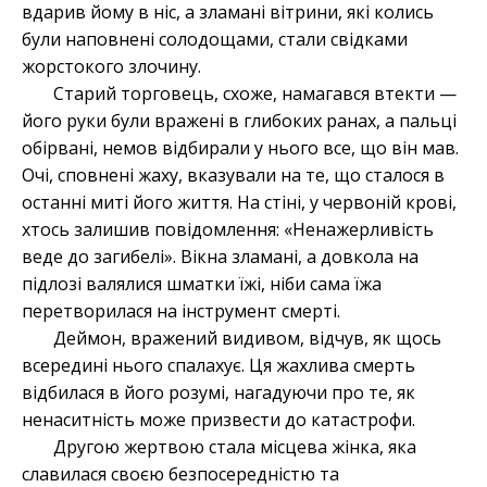
вдарив йому в ніс, а зламані вітрини, які колись
були наповнені солодощами, стали свідками
жорстокого злочину.
Старий торговець, схоже, намагався втекти —
його руки були вражені в глибоких ранах, а пальці
обірвані, немов відбирали у нього все, що він мав.
Очі, сповнені жаху, вказували на те, що сталося в
останні миті його життя. На стіні, у червоній крові,
хтось залишив повідомлення: «Ненажерливість
веде до загибелі». Вікна зламані, а довкола на
підлозі валялися шматки їжі, ніби сама їжа
перетворилася на інструмент смерті.
Деймон, вражений видивом, відчув, як щось
всередині нього спалахує. Ця жахлива смерть
відбилася в його розумі, нагадуючи про те, як
ненаситність може призвести до катастрофи.
Другою жертвою стала місцева жінка, яка
славилася своєю безпосередністю та