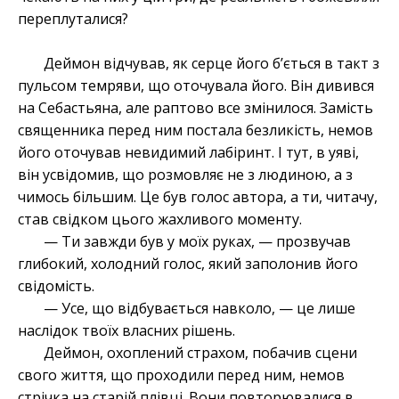
переплуталися?
Деймон відчував, як серце його б’ється в такт з
пульсом темряви, що оточувала його. Він дивився
на Себастьяна, але раптово все змінилося. Замість
священника перед ним постала безликість, немов
його оточував невидимий лабіринт. І тут, в уяві,
він усвідомив, що розмовляє не з людиною, а з
чимось більшим. Це був голос автора, а ти, читачу,
став свідком цього жахливого моменту.
— Ти завжди був у моїх руках, — прозвучав
глибокий, холодний голос, який заполонив його
свідомість.
— Усе, що відбувається навколо, — це лише
наслідок твоїх власних рішень.
Деймон, охоплений страхом, побачив сцени
свого життя, що проходили перед ним, немов
стрічка на старій плівці. Вони повторювалися в