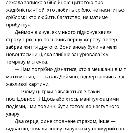
лежала записка з біблійною цитатою про
жадібність: «Той, хто любить срібло, не насититься
сріблом; і хто любить багатство, не матиме
прибутку».
Деймон відчув, як у нього підкочує хвиля
страху. Гріх, що позначив першу жертву, тепер
забрав життя другого. Вони знову були на межі
нової таємниці, яка глибше занурювала їх у
темряву містечка.
— Нам потрібно дізнатися, хто з мешканців міг
мати мотив, — сказав Деймон, відвертаючись від
жахливої картини.
— І чому ці гріхи з’являються в такій
послідовності? Щось або хтось маніпулює цими
подіями, і ми повинні бути готові до наступного
удару.
Два серця, одне сповнене страхом, інше —
відвагою, почали знову вирушати у похмурий світ