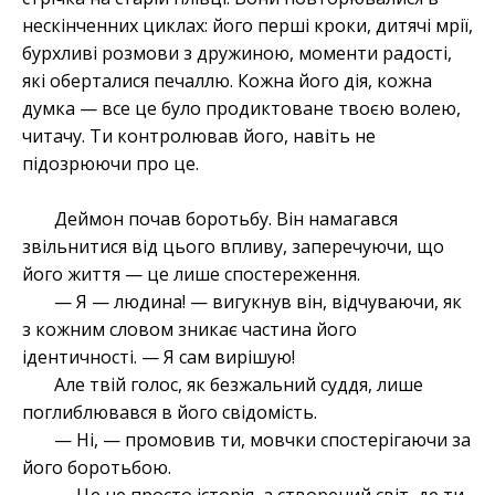
нескінченних циклах: його перші кроки, дитячі мрії,
бурхливі розмови з дружиною, моменти радості,
які оберталися печаллю. Кожна його дія, кожна
думка — все це було продиктоване твоєю волею,
читачу. Ти контролював його, навіть не
підозрюючи про це.
Деймон почав боротьбу. Він намагався
звільнитися від цього впливу, заперечуючи, що
його життя — це лише спостереження.
— Я — людина! — вигукнув він, відчуваючи, як
з кожним словом зникає частина його
ідентичності. — Я сам вирішую!
Але твій голос, як безжальний суддя, лише
поглиблювався в його свідомість.
— Ні, — промовив ти, мовчки спостерігаючи за
його боротьбою.