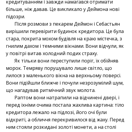
кредитуванням і завжди намагався отримати
більше, ніж давав. Це викликало у Деймона нові
підозри.
Після розмови з пекарем Деймон і Себастьян
вирішили перевірити будинок кредитора. Це була
стара, покрита мохом будівля на краю містечка, з
гнилим дахом і темними вікнами. Вони відчули, як
у повітрі витав холодний подих страху.
Як тільки вони переступили поріг, їх обійняв
морок. Темряву порушувало лише світло, що
лилося з маленького вікна на верхньому поверсі.
Вони підійшли ближче і почули незрозумілий шум,
що нагадував ритмічний звук молота.
Раптом вони натрапили на відчинені двері, і
перед їхніми очима постала жахлива картина: тіло
кредитора лежало на підлозі, його очі були
відкриті, а обличчя перекривилося від жаху. Перед
ним стояли розкидані золоті монети, а на столі