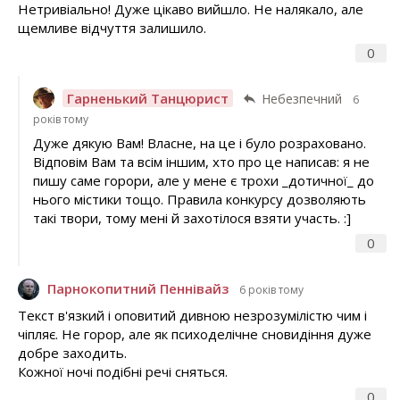
Нетривіально! Дуже цікаво вийшло. Не налякало, але
щемливе відчуття залишило.
0
Гарненький Танцюрист
Небезпечний
6
років тому
Дуже дякую Вам! Власне, на це і було розраховано.
Відповім Вам та всім іншим, хто про це написав: я не
пишу саме горори, але у мене є трохи _дотичної_ до
нього містики тощо. Правила конкурсу дозволяють
такі твори, тому мені й захотілося взяти участь. :]
0
Парнокопитний Пеннівайз
6 років тому
Текст в'язкий і оповитий дивною незрозумілістю чим і
чіпляє. Не горор, але як психоделічне сновидіння дуже
добре заходить.
Кожної ночі подібні речі сняться.
0