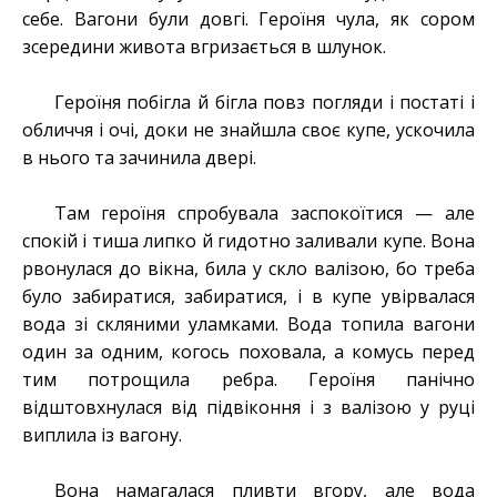
себе. Вагони були довгі. Героїня чула, як сором
зсередини живота вгризається в шлунок.
Героїня побігла й бігла повз погляди і постаті і
обличчя і очі, доки не знайшла своє купе, ускочила
в нього та зачинила двері.
Там героїня спробувала заспокоїтися — але
спокій і тиша липко й гидотно заливали купе. Вона
рвонулася до вікна, била у скло валізою, бо треба
було забиратися, забиратися, і в купе увірвалася
вода зі скляними уламками. Вода топила вагони
один за одним, когось поховала, а комусь перед
тим потрощила ребра. Героїня панічно
відштовхнулася від підвіконня і з валізою у руці
виплила із вагону.
Вона намагалася пливти вгору, але вода