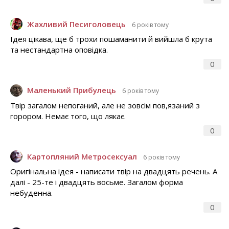
Жахливий Песиголовець
6 років тому
Ідея цікава, ще б трохи пошаманити й вийшла б крута
та нестандартна оповідка.
0
Маленький Прибулець
6 років тому
Твір загалом непоганий, але не зовсім пов,язаний з
горором. Немає того, що лякає.
0
Картопляний Метросексуал
6 років тому
Оригінальна ідея - написати твір на двадцять речень. А
далі - 25-те і двадцять восьме. Загалом форма
небуденна.
0