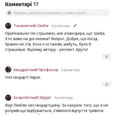
Коментарі
17
Увійдіть, щоб мати можливість коментувати
Таємничий Сімба
6 років тому
Оригінально! Не стрьомно, але атмосфера, що треба.
Хто живе на дні океана? Вопрос. Добре, що поїзд
Кракен не з'їв. Хоча з останнім, мабуть, було б
страшніше. Вцілому автору - респект. Круто!
0
Квадратний Професор
6 років тому
Нестандарт! Зарах.
0
Безробітний Хірург
6 років тому
Вау! Люблю нестандартщину. За оахунок того, що я не
розумів що відбувається, з'явилося відчуття тривоги.