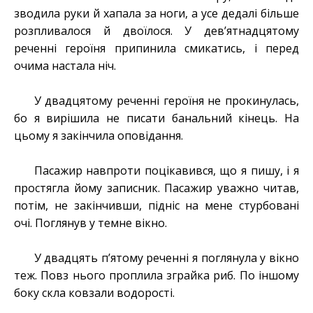
зводила руки й хапала за ноги, а усе дедалі більше
розпливалося й двоїлося. У дев’ятнадцятому
реченні героїня припинила смикатись, і перед
очима настала ніч.
У двадцятому реченні героїня не прокинулась,
бо я вирішила не писати банальний кінець. На
цьому я закінчила оповідання.
Пасажир навпроти поцікавився, що я пишу, і я
простягла йому записник. Пасажир уважно читав,
потім, не закінчивши, підніс на мене стурбовані
очі. Поглянув у темне вікно.
У двадцять п’ятому реченні я поглянула у вікно
теж. Повз нього проплила зграйка риб. По іншому
боку скла ковзали водорості.