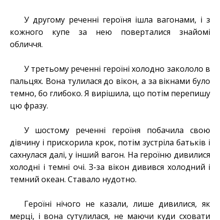
У другому реченні героїня ішла вагонами, і з
кожного купе за нею поверталися знайомі
обличчя.
У третьому реченні героїні холодно закололо в
пальцях. Вона тулилася до вікон, а за вікнами було
темно, бо глибоко. Я вирішила, що потім перепишу
цю фразу.
У шостому реченні героїня побачила свою
дівчину і прискорила крок, потім зустріла батьків і
сахнулася далі, у інший вагон. На героїню дивилися
холодні і темні очі. З-за вікон дивився холодний і
темний океан. Ставало нудотно.
Героїні нічого не казали, лише дивилися, як
мерці, і вона сутулилася, не маючи куди сховати