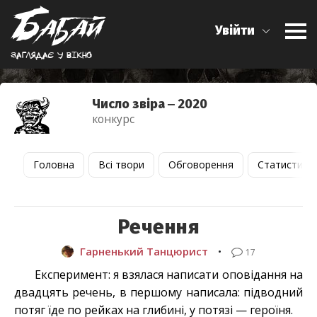
Увійти
Заглядає у вiкно
Число звіра ‒ 2020
конкурс
Головна
Всі твори
Обговорення
Статистика
Речення
Гарненький Танцюрист
•
17
Експеримент: я взялася написати оповідання на
двадцять речень, в першому написала: підводний
потяг їде по рейках на глибині, у потязі — героїня.