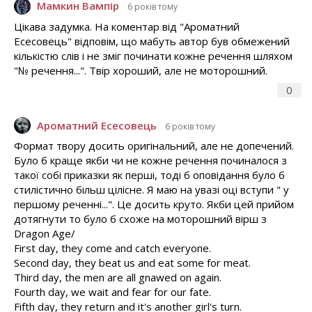
Мамкин Вампір
6 років тому
Цікава задумка. На коментар від "Ароматний
Есесовець" відповім, що мабуть автор був обмежений
кількістю слів і не зміг починати кожне речення шляхом
"№ речення...". Твір хороший, але не моторошний.
0
Ароматний Есесовець
6 років тому
Формат твору досить оригінальний, але не допечений.
Було б краще якби чи не кожне речення починалося з
такої собі приказки як перші, тоді б оповідання було б
стилістично більш цілісне. Я маю на увазі оці вступи " у
першому реченні...". Це досить круто. Якби цей прийом
дотягнути то було б схоже на моторошний вірш з
Dragon Age/
First day, they come and catch everyone.
Second day, they beat us and eat some for meat.
Third day, the men are all gnawed on again.
Fourth day, we wait and fear for our fate.
Fifth day, they return and it's another girl's turn.