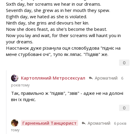
Sixth day, her screams we hear in our dreams.
Seventh day, she grew as in her mouth they spew.
Eighth day, we hated as she is violated.
Ninth day, she grins and devours her kin.
Now she does feast, as she's become the beast.
Now you lay and wait, for their screams will haunt you in
your dreams.
Наостанок дуже різанула оця словобудова "підніс на
мене стурбовані очі", тупо як ляпас. "Підвів" же.
0
Картопляний Метросексуал
Ароматний
6
років тому
Так, правильно ж "підвів", "звів" - адже не на долоні
він їх підніс.
0
Гарненький Танцюрист
Ароматний
6 років
тому