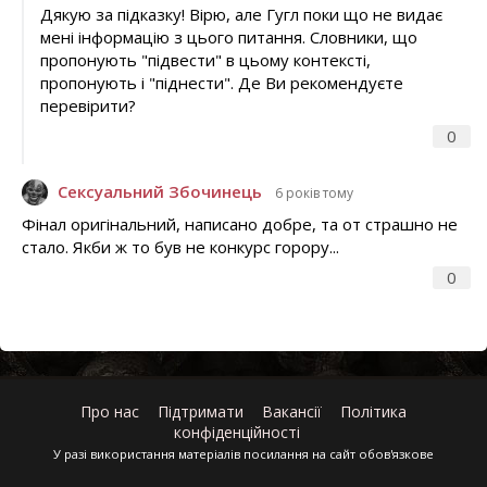
Дякую за підказку! Вірю, але Гугл поки що не видає
мені інформацію з цього питання. Словники, що
пропонують "підвести" в цьому контексті,
пропонують і "піднести". Де Ви рекомендуєте
перевірити?
0
Сексуальний Збочинець
6 років тому
Фінал оригінальний, написано добре, та от страшно не
стало. Якби ж то був не конкурс горору...
0
Про нас
Підтримати
Вакансії
Політика
конфіденційності
У разі використання матеріалів посилання на сайт обов'язкове