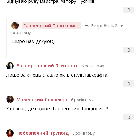
Відчуваю руеу майстра. Автору - успіхів
0
Гарненький Танцюрист
Безробітний
6
років тому
Щиро Вам дякую! :]
0
Заспиртований Психопат
6 років тому
Лише за кінець ставлю ок! В стилі Лавкрафта.
0
Маленький Лепрекон
6 років тому
Хто знає, де подівся Гарненький Танцюрист?
0
Небезпечний Трупоїд
6 років тому