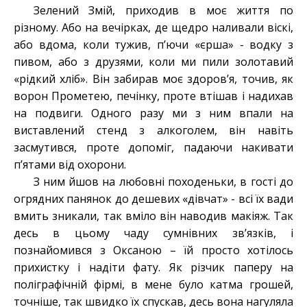
Зелений Змій, приходив в моє життя по
різному. Або на вечірках, де щедро наливали віскі,
або вдома, коли тужив, п’ючи «єрша» - водку з
пивом, або з друзями, коли ми пили золотавий
«рідкий хліб». Він забирав моє здоров’я, точив, як
ворон Прометею, печінку, проте втішав і надихав
на подвиги. Одного разу ми з ним впали на
виставлений стенд з алкоголем, він навіть
засмутився, проте допоміг, падаючи накивати
п’ятами від охорони.
З ним йшов на любовні походеньки, в гості до
огрядних панянок до дешевих «дівчат» - всі їх вади
вмить зникали, так вміло він наводив макіяж. Так
десь в цьому чаду сумнівних зв’язків, і
познайомився з Оксаною – їй просто хотілось
прихистку і надіти фату. Як різчик паперу на
поліграфічній фірмі, в мене було катма грошей,
точніше, так швидко їх спускав, десь вона нагуляла