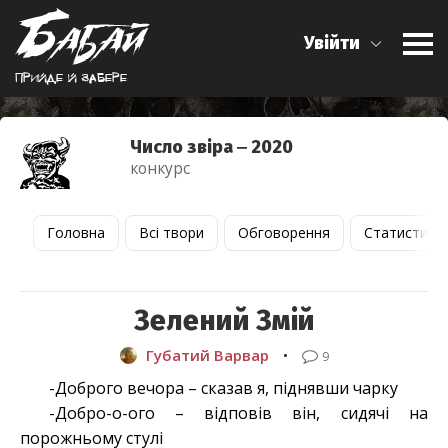
Увійти
Прийде й забере
Число звіра ‒ 2020
конкурс
Головна
Всі твори
Обговорення
Статистика
Зелений Змій
Губатий Варвар
•
9
-Доброго вечора – сказав я, піднявши чарку
-Добро-о-ого – відповів він, сидячі на
порожньому стулі