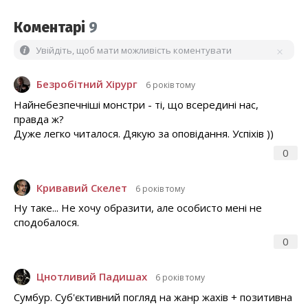
Коментарі
9
Увійдіть, щоб мати можливість коментувати
Безробітний Хірург
6 років тому
Найнебезпечніші монстри - ті, що всередині нас,
правда ж?
Дуже легко читалося. Дякую за оповідання. Успіхів ))
0
Кривавий Скелет
6 років тому
Ну таке... Не хочу образити, але особисто мені не
сподобалося.
0
Цнотливий Падишах
6 років тому
Сумбур. Суб'єктивний погляд на жанр жахів + позитивна