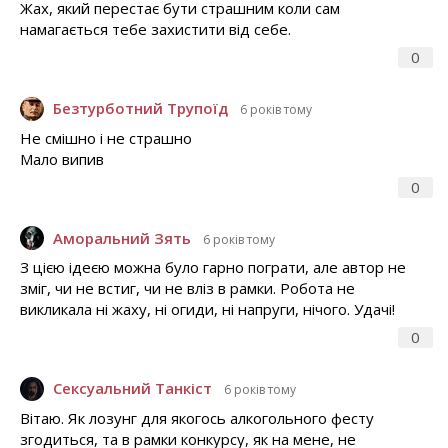
Жах, який перестає бути страшним коли сам
намагається тебе захистити від себе.
0
Безтурботний Трупоїд
6 років тому
Не смішно і не страшно
Мало випив
0
Аморальний Зять
6 років тому
З цією ідеєю можна було гарно пограти, але автор не
зміг, чи не встиг, чи не вліз в рамки. Робота не
викликала ні жаху, ні огиди, ні напруги, нічого. Удачі!
0
Сексуальний Танкіст
6 років тому
Вітаю. Як лозунг для якогось алкогольного фесту
згодиться, та в рамки конкурсу, як на мене, не