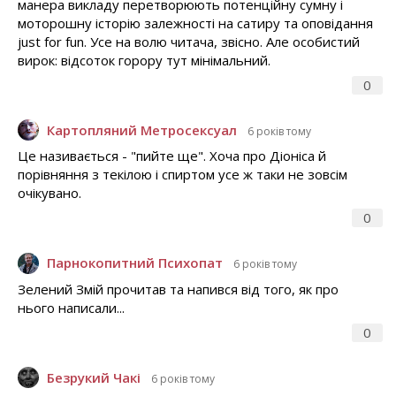
манера викладу перетворюють потенційну сумну і
моторошну історію залежності на сатиру та оповідання
just for fun. Усе на волю читача, звісно. Але особистий
вирок: відсоток горору тут мінімальний.
0
Картопляний Метросексуал
6 років тому
Це називається - "пийте ще". Хоча про Діоніса й
порівняння з текілою і спиртом усе ж таки не зовсім
очікувано.
0
Парнокопитний Психопат
6 років тому
Зелений Змій прочитав та напився від того, як про
нього написали...
0
Безрукий Чакі
6 років тому