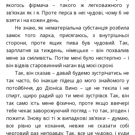
якогось фірмача – такого ж легковажного у
зв’язках як і я. Проте перса в неї чудові, чому б не
взяти і на кожен день.
Не знаю, як нематеріальна субстанція розбила
замок того ларка, присягаюсь, з внутрішньої
сторони, проте ящик пива був чудовий. Так,
зарплатня за тиждень, німецьке – він похвалив
мене за сміливість. Потім мені було нестерпно – і
він відвів старовинний наган від моєї скроні.
Так, він сказав – давай будемо зустрічатись не
так часто, бо інакше підеш до мого знайомого у
потойбіччя, до Діоніса. Вино – це не текіла і не
спирт, щиро радий що ти мені зустрівся. Так, він
так само їсть мене фізично, проте якщо ввечері
тебе чекає заворожуючий погляд – то так, згоден і
пожити. Знову всі ті ж випадкові зв’язки – думаю,
все рівно це кохання, невже не сказати собі
черговий раз неправду. Так, все це чудово, і куди