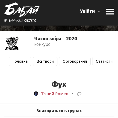
Увійти
Не вимикай свiтло
Число звіра ‒ 2020
конкурс
Головна
Всі твори
Обговорення
Статистика
Фух
П'яний Ромео
•
0
Знаходиться в групах