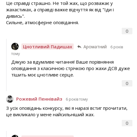
Це справді страшно. Не той жах, що розважає у
жахастиках, а справді важке відчуття як від "Іди і
дивись".
Сильне, атмосферне оповідання.
0
Цнотливий Падишах
Ароматний
6 років
тому
Дякую за вдумливе читання! Ваше порівняння
оповідання з класичною стрічкою про жахи ДСВ дуже
тішить моє цнотливе серце.
0
Рожевий Пеннівайз
6 років тому
З усіх оповідань конкурсу, які я наразі встиг прочитати,
це викликало у мене найсильніший жах.
0