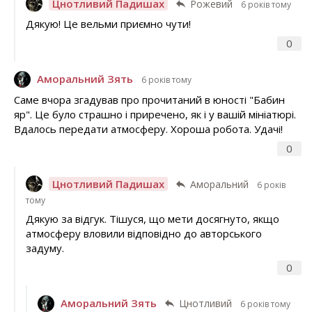
Цнотливий Падишах
Рожевий
6 років тому
Дякую! Це вельми приємно чути!
0
Аморальний Зять
6 років тому
Саме вчора згадував про прочитаний в юності "Бабин
яр". Це було страшно і приречено, як і у вашій мініатюрі.
Вдалось передати атмосферу. Хороша робота. Удачі!
0
Цнотливий Падишах
Аморальний
6 років
тому
Дякую за відгук. Тішуся, що мети досягнуто, якщо
атмосферу вловили відповідно до авторського
задуму.
0
Аморальний Зять
Цнотливий
6 років тому