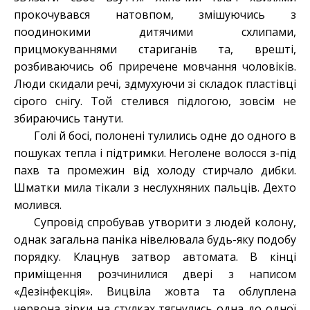
прокочувався натовпом, змішуючись з
поодинокими дитячими схлипами,
прицмокуваннями стариганів та, врешті,
розбиваючись об приречене мовчання чоловіків.
Люди скидали речі, здмухуючи зі складок пластівці
сірого снігу. Той стелився підлогою, зовсім не
збираючись танути.
Голі й босі, полонені тулились одне до одного в
пошуках тепла і підтримки. Неголене волосся з-під
пахв та промежин від холоду стирчало дибки.
Шматки мила тікали з неслухняних пальців. Дехто
молився.
Супровід спробував утворити з людей колону,
однак загальна паніка нівелювала будь-яку подобу
порядку. Клацнув затвор автомата. В кінці
приміщення розчинилися двері з написом
«Дезінфекція». Вицвіла жовта та облуплена
червона зірки на стулках тягнулись одна до одної