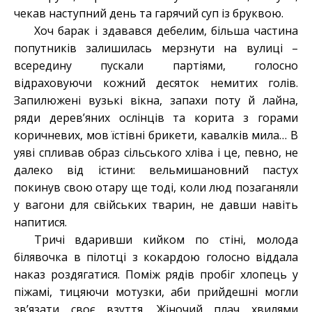
чекав наступний день та гарячий суп із бруквою.
Хоч барак і здавався дебелим, більша частина
попутників залишилась мерзнути на вулиці –
всередину пускали партіями, голосно
відраховуючи кожний десяток немитих голів.
Запилюжені вузькі вікна, запахи поту й лайна,
ряди дерев’яних ослінців та корита з горами
коричневих, мов їстівні брикети, кавалків мила… В
уяві спливав образ сільського хліва і це, певно, не
далеко від істини: вельмишановний пастух
покинув свою отару ще тоді, коли люд позаганяли
у вагони для свійських тварин, не давши навіть
напитися.
Тричі вдаривши кийком по стіні, молода
білявочка в пілотці з кокардою голосно віддала
наказ роздягатися. Поміж рядів пробіг хлопець у
піжамі, тицяючи мотузки, аби прийдешні могли
зв’язати своє взуття. Жіночий плач хвилями