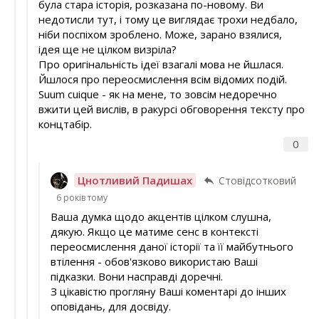
була стара історія, розказана по-новому. Ви
недотисли тут, і тому це виглядає трохи недбало,
ніби поспіхом зроблено. Може, зарано взялися,
ідея ще не цілком визріла?
Про оригінальність ідеї взагалі мова не йшлася.
Йшлося про переосмислення всім відомих подій.
Suum cuique - як на мене, то зовсім недоречно
вжити цей вислів, в ракурсі обговорення тексту про
концтабір.
0
Цнотливий Падишах
Стовідсотковий
6 років тому
Ваша думка щодо акцентів цілком слушна,
дякую. Якщо це матиме сенс в контексті
переосмислення даної історії та її майбутнього
втілення - обов'язково використаю Ваші
підказки. Вони насправді доречні.
З цікавістю прогляну Ваші коментарі до інших
оповідань, для досвіду.