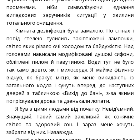
променями, ніби символізуючи єднання
випадкових заручників ситуації у хвилини
тотального очищення.
Кімната дезінфекції була замалою. По стінах і
попід стелею тулились закіптюжені лампочки,
світло яких різало очі холодом та байдужістю. Над
головами нависали модифіковані душові сифони,
обліплені пилом й павутиною. Води тут не було
так само довго, як і милосердя. Я майже фізично
відчув, як бракує місця, як мене викидають із
загального кодла і сунуть вперед, до наступних
дверей з табличкою «Вихід до бані», з-за якими
потріскували дрова та дзенькали лопати.
Я був з цими людьми від початку. Невід’ємний.
Значущий. Такий самий важливий, як сонячне
світло та здоровий сон. І зараз мене хочуть
забрати від них. Назавжди.