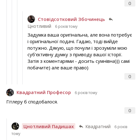
0
Стовідсотковий Збочинець
Цнотливий
6 років тому
Задумка ваша оригінальна, але вона потребує
і оригінальної подачі. Гадаю, тоді вийде
потужно. Дякую, що почули і зрозуміли мою
суб'єктивну думку з приводу вашої історії.
Затія з коментарями - досить сумнівна))) самі
побачите) але ваше право)
0
Квадратний Професор
6 років тому
Гітлеру б сподобалося.
0
Цнотливий Падишах
Квадратний
6 років
тому