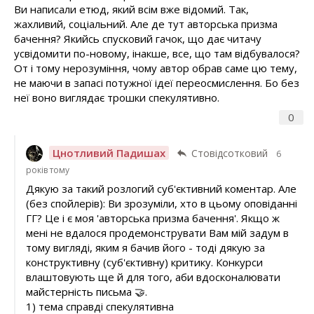
Ви написали етюд, який всім вже відомий. Так,
жахливий, соціальний. Але де тут авторська призма
бачення? Якийсь спусковий гачок, що дає читачу
усвідомити по-новому, інакше, все, що там відбувалося?
От і тому нерозуміння, чому автор обрав саме цю тему,
не маючи в запасі потужної ідеї переосмислення. Бо без
неї воно виглядає трошки спекулятивно.
0
Цнотливий Падишах
Стовідсотковий
6
років тому
Дякую за такий розлогий суб'єктивний коментар. Але
(без спойлерів): Ви зрозуміли, хто в цьому оповіданні
ГГ? Це і є моя 'авторська призма бачення'. Якщо ж
мені не вдалося продемонструвати Вам мій задум в
тому вигляді, яким я бачив його - тоді дякую за
конструктивну (суб'єктивну) критику. Конкурси
влаштовують ще й для того, аби вдосконалювати
майстерність письма 🤝.
1) тема справді спекулятивна