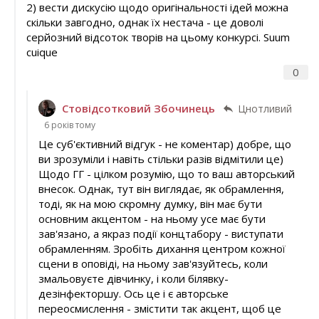
2) вести дискусію щодо оригінальності ідей можна
скільки завгодно, однак їх нестача - це доволі
серйозний відсоток творів на цьому конкурсі. Suum
cuique
0
Стовідсотковий Збочинець
Цнотливий
6 років тому
Це суб'єктивний відгук - не коментар) добре, що
ви зрозуміли і навіть стільки разів відмітили це)
Щодо ГГ - цілком розумію, що то ваш авторський
внесок. Однак, тут він виглядає, як обрамлення,
тоді, як на мою скромну думку, він має бути
основним акцентом - на ньому усе має бути
зав'язано, а якраз події концтабору - виступати
обрамленням. Зробіть дихання центром кожної
сцени в оповіді, на ньому зав'язуйтесь, коли
змальовуєте дівчинку, і коли білявку-
дезінфекторшу. Ось це і є авторське
переосмислення - змістити так акцент, щоб це