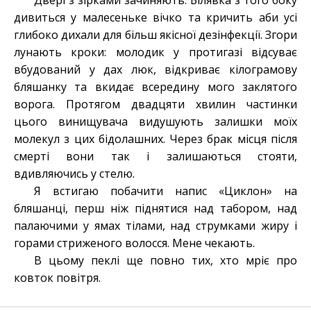
Двері з зірками зачиняють. Білявка з того боку
дивиться у малесеньке вічко та кричить аби усі
глибоко дихали для більш якісної дезінфекції. Згори
лунають кроки: молодик у протигазі відсуває
вбудований у дах люк, відкриває кілограмову
бляшанку та вкидає всередину мого заклятого
ворога. Протягом двадцяти хвилин частинки
цього винищувача видушують залишки моїх
молекул з цих бідолашних. Через брак місця після
смерті вони так і залишаються стояти,
вдивляючись у стелю.
Я встигаю побачити напис «Циклон» на
бляшанці, перш ніж піднятися над табором, над
палаючими у ямах тілами, над струмками жиру і
горами стриженого волосся. Мене чекають.
В цьому пеклі ще повно тих, хто мріє про
ковток повітря.