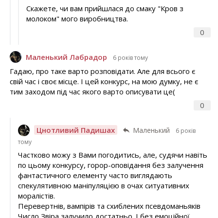
Скажете, чи вам прийшлася до смаку "Кров з
молоком" мого виробництва.
0
Маленький Лабрадор
6 років тому
Гадаю, про таке варто розповідати. Але для всього є
свій час і своє місце. І цей конкурс, на мою думку, не є
тим заходом під час якого варто описувати це(
0
Цнотливий Падишах
Маленький
6 років
тому
Частково можу з Вами погодитись, але, судячи навіть
по цьому конкурсу, горор-оповідання без залучення
фантастичного елементу часто виглядають
спекулятивною маніпуляцією в очах ситуативних
моралістів.
Перевертнів, вампірів та схиблених псевдоманьяків
Число Звіра залучило достатньо. І без емоційної