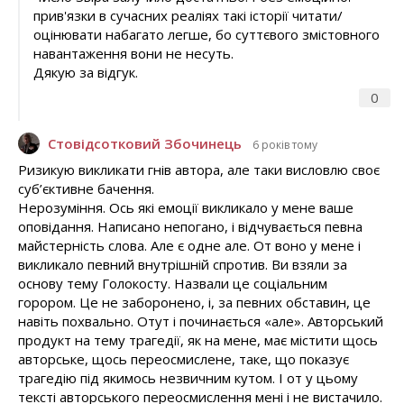
прив'язки в сучасних реаліях такі історії читати/
оцінювати набагато легше, бо суттєвого змістовного
навантаження вони не несуть.
Дякую за відгук.
0
Стовідсотковий Збочинець
6 років тому
Ризикую викликати гнів автора, але таки висловлю своє
суб’єктивне бачення.
Нерозуміння. Ось які емоції викликало у мене ваше
оповідання. Написано непогано, і відчувається певна
майстерність слова. Але є одне але. От воно у мене і
викликало певний внутрішній спротив. Ви взяли за
основу тему Голокосту. Назвали це соціальним
горором. Це не заборонено, і, за певних обставин, це
навіть похвально. Отут і починається «але». Авторський
продукт на тему трагедії, як на мене, має містити щось
авторське, щось переосмислене, таке, що показує
трагедію під якимось незвичним кутом. І от у цьому
тексті авторського переосмислення мені і не вистачило.