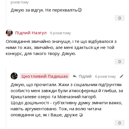
років тому
Дякую за відгук. Не перехваліть😉
0
Підлий Назгул
6 років тому
Оповідання звичайно значуще, і те що відбувалося з
ними то жах, звичайно, але мені здається це не той
конкурс, для такого твору. Дякую.
0
Цнотливий Падишах
Підлий
6 років тому
Дякую, що прочитали. Жахи з соціальним підґрунтям
особисто мені завжди були атмосферніші й глибші, за
Кришталеве озеро та Мовчазний пагорб.
Щодо доцільності - суб'єктивну думку змінити важко,
навіть аргументовано. Тож, на волю читача
оповідання це, як і Ваше, друже 🤝
0