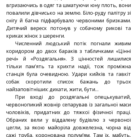
вгризаючись в одяг та шматуючи юну плоть, вони
повалили дівчисько на землю. Біло-руду палітру зі
снігу й багна підфарбувало червоними бризками.
Дитячий вереск потонув у собачому рикові та
криках жінок з шеренги.
Численний людський потік погнали живим
коридором до двох бараків з табличками «Цінні
речі» й «Роздягальня». З цінностей лишилися
тільки пам'ять та крихти надії, тож проміжна
станція була очевидною. Удари кийків та гавкіт
собак скоротили список бажань до трьох
найзаповітніших: дихати, жити, бути…
При вході до роздягальні опецькуватий,
червонопикий жовнір сепарував із загальної маси
чоловіків, придатних до тяжкої фізичної праці.
Обраних вели у віддалену будівлю з червоної
цегли, за якою майоріла довжелезна, чорна від
сажі труба, коронована полум’ям. Там їх, мабуть,