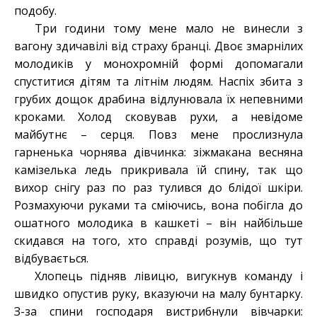
подобу.
Три години тому мене мало не винесли з
вагону здичавілі від страху бранці.
Двоє змарнілих
молодиків у монохромній формі допомагали
спуститися дітям та літнім людям. Наспіх збита з
грубих дощок драбина відлунювала їх непевними
кроками.
Холод сковував рухи, а невідоме
майбутнє
– серця. Повз мене прослизнула
гарненька чорнява дівчинка: зіжмакана весняна
камізелька ледь прикривала їй спину, так що
вихор снігу раз по раз тулився до блідої шкіри.
Розмахуючи руками та сміючись, вона побігла до
ошатного молодика в кашкеті – він найбільше
скидався на того, хто справді розумів, що тут
відбувається.
Хлопець підняв лівицю, вигукнув команду і
швидко опустив руку, вказуючи на малу бунтарку.
З-за спини господаря вистрибнули вівчарки: