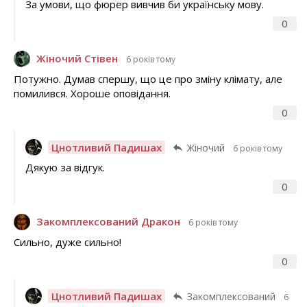
За умови, що фюрер вивчив би українську мову.
0
Жіночий Стівен
6 років тому
Потужно. Думав спершу, що це про зміну клімату, але
помилився. Хороше оповідання.
0
Цнотливий Падишах
Жіночий
6 років тому
Дякую за відгук.
0
Закомплексований Дракон
6 років тому
Сильно, дуже сильно!
0
Цнотливий Падишах
Закомплексований
6