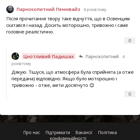
Парнокопитний Пеннівайз
6 років тому
Після прочитання твору таке відчуття, що в Освенцим
скатався і назад. Досить моторошно, тривожно і саме
головне реалістично.
0
Цнотливий Падишах
Парнокопитний
6
років тому
Дякую. Тішуся, що атмосфера була сприйнята (а отже
передана) відповідно. Якщо було моторошно і
тривожно - отже, мети досягнуто 😉
0
Про нас
Підтримати
Вакансії
Політика
конфіденційності