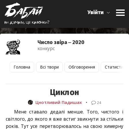
Увійти
Ви думали, це казочки?
Число звіра ‒ 2020
конкурс
Головна
Всі твори
Обговорення
Статистика
Циклон
Цнотливий Падишах
•
24
Мене ставало дедалі менше. Того, чистого і
світлого, до якого я вже встиг звикнути за стільки
років. Тут усе перетворювалось на свою химерну