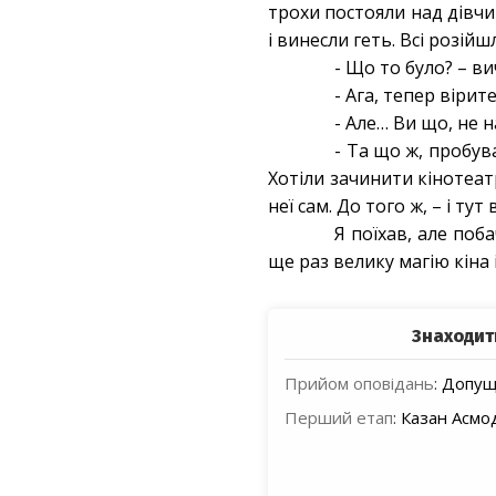
трохи постояли над дівчи
і винесли геть. Всі розійш
- Що то було? – ви
- Ага, тепер віри
- Але… Ви що, не 
- Та що ж, пробув
Хотіли зачинити кінотеат
неї сам. До того ж, – і ту
Я поїхав, але поб
ще раз велику магію кіна 
Знаходит
Прийом оповідань
:
Допуще
Перший етап
:
Казан Асмо