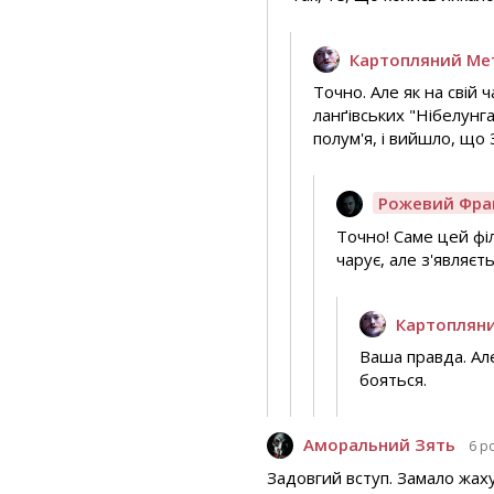
Картопляний Ме
Точно. Але як на свій 
ланґівських "Нібелунга
полум'я, і вийшло, що
Рожевий Фра
Точно! Саме цей фі
чарує, але з'являєт
Картоплян
Ваша правда. Але 
бояться.
Аморальний Зять
6 р
Задовгий вступ. Замало жаху 