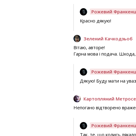
Рожевий Франкен
Красно дякую!
Зелений Качкодзьоб
Вітаю, авторе!
Гарна мова і подача. Шкода, 
Рожевий Франкен
Дякую! Буду мати на увазі
Картопляний Метросе
Непогано відтворено враженн
Рожевий Франкен
Так, те, що колись лякало