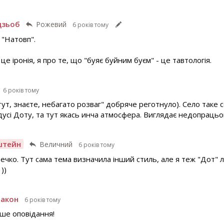
дзьоб
Рожевий
6 років тому
 "Натовп".
 це іронія, я про те, що "буяє буйним буєм" - це тавтологія.
6 років тому
 тут, знаєте, небагато розваг" добряче реготнуло). Село таке 
дусі Доту, та тут якась инча атмосфера. Виглядає недопраць
штейн
Величний
6 років тому
течко. Тут сама тема визначила інший стиль, але я теж "Дот" 
))
ракон
6 років тому
ше оповідання!