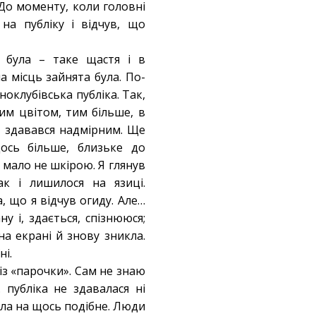
До моменту, коли головні
на публіку і відчув, що
е була – таке щастя і в
 місць зайнята була. По-
іноклубівська публіка. Так,
им цвітом, тим більше, в
ат здавався надмірним. Ще
ось більше, близьке до
 мало не шкірою. Я глянув
к і лишилося на язиці.
, що я відчув огиду. Але…
 і, здається, спізнююся;
а екрані й знову зникла.
ні.
 із «парочки». Сам не знаю
 публіка не здавалася ні
ала на щось подібне. Люди