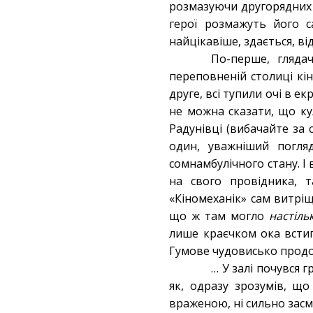
розмазуючи другорядних 
герої розмажуть його с
найцікавіше, здається, ві
По-перше, глядач
переповненій столиці кі
друге, всі тупили очі в ек
не можна сказати, що ку
Радунівці (вибачайте за 
один, уважніший погля
сомнамбулічного стану. І
на свого провідника, 
«Кіномеханік» сам витріщ
що ж там могло
настіль
лише краєчком ока встиг
Гумове чудовисько продо
… У залі почувся г
як, одразу зрозумів, що
враженою, ні сильно засм