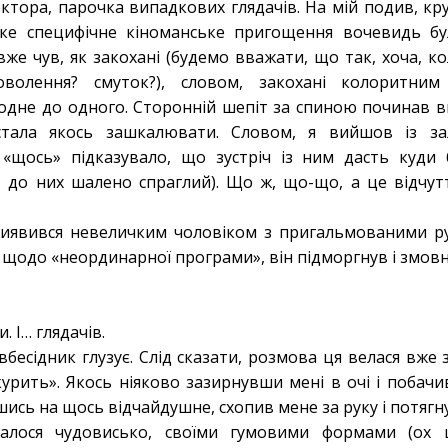
ктора, парочка випадкових глядачів. На мій подив, кр
Таке специфічне кіноманське пригощення вочевидь бу
же чув, як закохані (будемо вважати, що так, хоча, к
оволення? смуток?), словом, закохані колоритн
дне до одного. Сторонній шепіт за спиною починав ви
 стала якось зашкалювати. Словом, я вийшов із з
е «щось» підказувало, що зустріч із ним дасть куди 
 до них шалено спраглий). Що ж, що-що, а це відчут
виявився невеличким чоловіком з пригальмованими р
щодо «неординарної програми», він підморгнув і змов
!
. І… глядачів.
івбесідник глузує. Слід сказати, розмова ця велася вже 
курить». Якось ніяково зазирнувши мені в очі і побачи
шись на щось відчайдушне, схопив мене за руку і потягну
валося чудовисько, своїми гумовими формами (ох ц