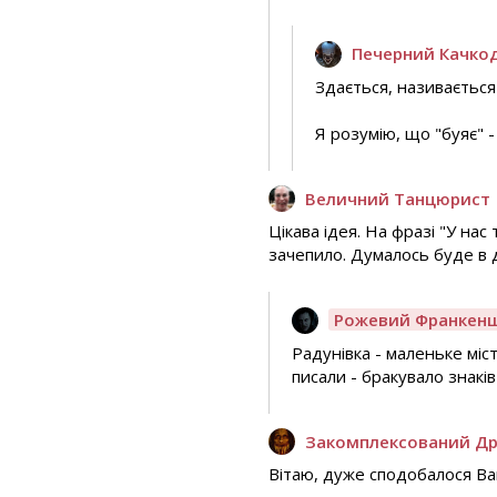
Печерний Качко
Здається, називається
Я розумію, що "буяє" -
Величний Танцюрист
Цікава ідея. На фразі "У нас
зачепило. Думалось буде в 
Рожевий Франкен
Радунівка - маленьке міс
писали - бракувало знаків 
Закомплексований Д
Вітаю, дуже сподобалося Ва