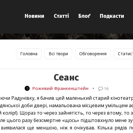
Новини
Статті
Блоґ
Подкасти
Головна
Всі твори
Обговорення
Статис
Сеанс
Рожевий Франкенштейн
•
16
чи Радунівку, я бачив цей маленький старий кінотеатр
радянської доби двері, намальована місцевим умільцем а
 колір!). Щораз то через зайнятість, то через втому, то 
ле цього разу безсмертне «щось» підштовхнуло мене зуп
 виявилася ще меншою, ніж я очікував. Кілька рядів п