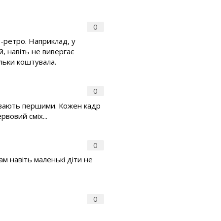
0
ів-ретро. Наприклад, у
й, навіть не вивергає
ільки коштувала.
0
рівають першими. Кожен кадр
рвовий сміх...
0
там навіть маленькі діти не
0