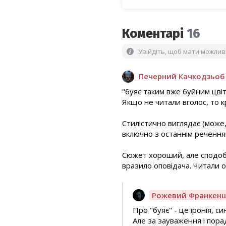
Коментарі
16
Увійдіть, щоб мати можли
Печерний Качкодзьоб
"буяє таким вже буйним цвіт
Якщо не читали вголос, то 
Стилістично виглядає (може,
включно з останнім речення
Сюжет хороший, але сподобав
вразило оповідача. Читали 
Рожевий Франкен
Про "буяє" - це іронія, си
Але за зауваження і пора