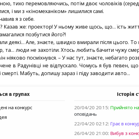
ною, тихо перемовляючись, потім двоє чоловіків (серед н
лися, і ми з «кіномеханіком» лишилися самі.
чавив я з себе.
те? Казав же: проектор! У ньому живе щось, що… їсть житт
намагалися позбутися його?!
али деякі… Але, знаєте, швидко вмирали після цього. То
р, та… люди не захотіли. Хтось любить бачити чужу смер
т він ніяково посміхнувся. – У нас тут, знаєте, небагато ро
ачене в Радунівці не відпускало. Чомусь я був певен, що
і смерті. Мабуть, допишу зараз і піду заводити авто…
ься в групах
Історія с
ні на конкурс
20/04/20 20:15
:
Прийнято на
оповідань
дея
22/04/20 02:12
:
Грає в конкур
26/04/20 21:00
:
Вибув з конк