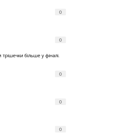
0
0
 трішечки більше у фіналі.
0
0
0