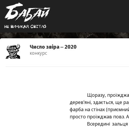
Не вимикай свiтло
Число звіра ‒ 2020
конкурс
Щоразу, проїжджаю
дерев’яні, здається, ще 
фарба на стінах (приємний
просто проїжджав повз. А
Всередині зальця