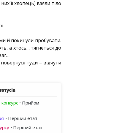
их її хлопець) взяли тіло
я.
 ми й покинули пробувати.
ть, а хтось… тягнеться до
зваг…
 повернуся туди – відчути
татусів
 конкурс
• Прийом
сі
• Перший етап
урсу
• Перший етап