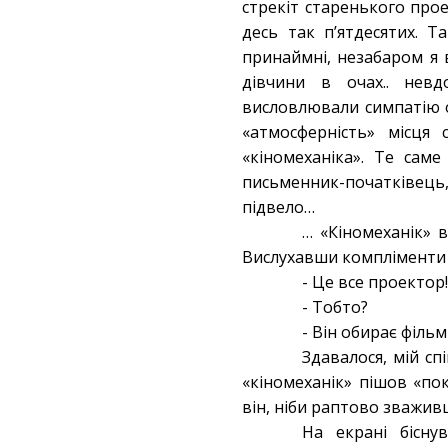
стрекіт старенького прое
десь так п’ятдесятих. 
принаймні, незабаром я в
дівчини в очах.. невд
висловлювали симпатію о
«атмосферність» місця
«кіномеханіка». Те сам
письменник-початківець,
підвело…
… «Кіномеханік» 
Вислухавши компліменти 
- Це все проектор
- Тобто?
- Він обирає фільми
Здавалося, мій сп
«кіномеханік» пішов «по
він, ніби раптово зважив
На екрані бісну