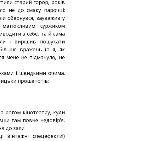
утили старий горор, років
ло не до смаку парочці;
оли обернувся, зауважив у
им матюкливим суржиком
водити з себе, та й сама
али і вирішив пошукати
більше вражень (а я, як
тя мене не підмануло, не
ухами і швидкими очима.
ницьки прошепотів:
за рогом кінотеатру, куди
вши там повне недовір’я,
в до зали.
і вінтажні спецефекти!)