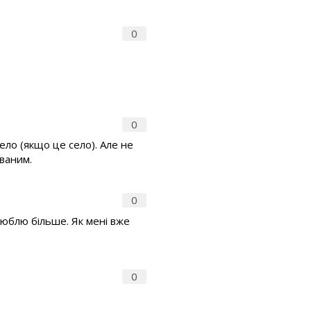
0
0
село (якщо це село). Але не
ованим.
0
люблю більше. Як мені вже
0