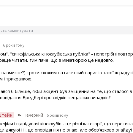
вість коментувати
6 років тому
ом", "синефільська кіноклубівська публіка" - непотрібні повто
краще читати, тим паче, що з мініатюрою це недовго.
 навмисне?) трохи схожим на газетний нарис із такої ж радуні
м і трикрапкою.
ся б більше, якби акцент був зміщений на те, що сталося в к
оповідання Бредбері про свідків нещасних випадків?
штейн
Печерний
6 років тому
нефіли і відвідувачі кіноклубів - це різні категорії, що перети
ди дякую! Ні, це оповідання не знаю, але обов'язково знайду!