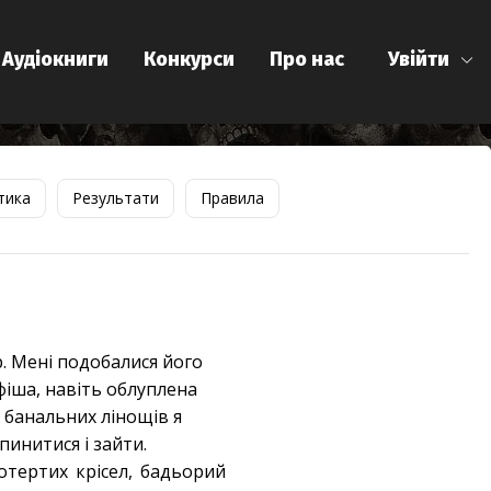
Аудіокниги
Конкурси
Про нас
Увійти
тика
Результати
Правила
. Мені подобалися його
фіша, навіть облуплена
з банальних лінощів я
инитися і зайти.
отертих крісел, бадьорий