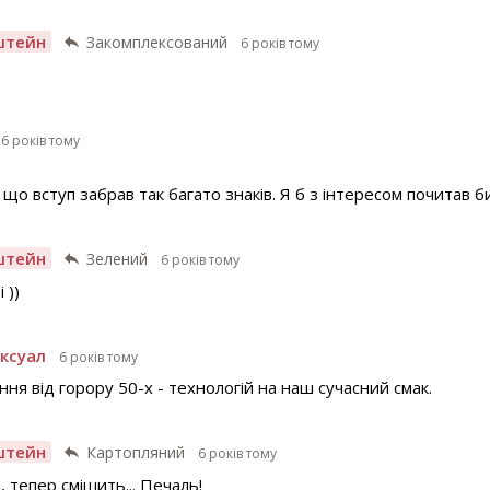
штейн
Закомплексований
6 років тому
6 років тому
що вступ забрав так багато знаків. Я б з інтересом почитав би
штейн
Зелений
6 років тому
 ))
ксуал
6 років тому
я від горору 50-х - технологій на наш сучасний смак.
штейн
Картопляний
6 років тому
, тепер смішить... Печаль!