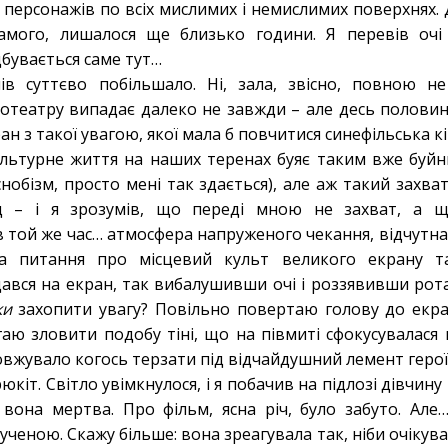
персонажів по всіх мислимих і немислимих поверхнях. 
амого, лишалося ще близько години. Я перевів очі 
дбувається саме тут…
ів суттєво побільшало. Ні, зала, звісно, повною н
нотеатру випадає далеко не завжди – але десь половина
ран з такої увагою, якої мала б повчитися синефільська к
льтурне життя на наших теренах буяє таким вже буйн
снобізм, просто мені так здається), але аж такий захв
д – і я зрозумів, що переді мною не захват, а щ
 в той же час… атмосфера напруженого чекання, відчутна
та питання про місцевий культ великого екрану та
ався на екран, так вибалушивши очі і роззявивши рота
ки
захопити увагу? Повільно повертаю голову до екрану
аю зловити подобу тіні, що на півмиті сфокусувалася н
вжувало когось терзати під відчайдушний лемент герої
рюкіт. Світло увімкнулося, і я побачив на підлозі дівчину
 вона мертва. Про фільм, ясна річ, було забуто. Але…
ученою. Скажу більше: вона зреагувала так, ніби очікув