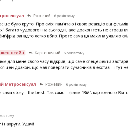
тросексуал
Рожевий
6 років тому
час це було круто. Про сміх: пам'ятаю і свою реакцію від фільм
х" багато чудового і на сьогодні, але дракон геть не страшни
 Зиґфрід занадто легко вбив. Проте сама ця махина уявляю ск
нкенштейн
Картопляний
6 років тому
льм для мене свого часу відкрив, що саме спецефекти заста
ься цей дракон, що мав повергати сучасників в екстаз - і тут не
ий Метросексуал
Рожевий
6 років тому
сама story - the best. Так само - фільм "Вій": картонного Вія 
оків тому
і напруги. Удачі!