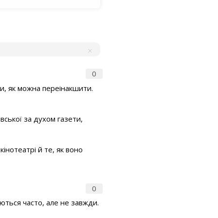
0
ри, як можна переінакшити.
вської за духом газети,
інотеатрі й те, як воно
0
наються часто, але не завжди.