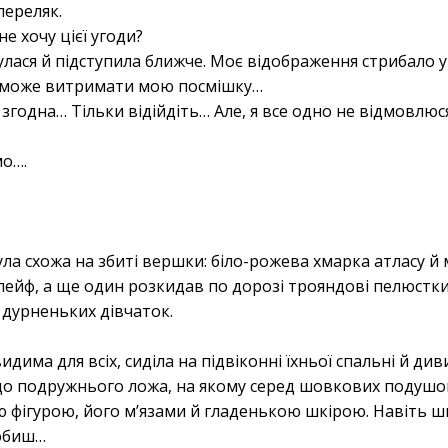
 переляк.
е хочу цієї угоди?
лася й підступила ближче. Моє відображення стрибало у 
о може витримати мою посмішку…
 згодна… Тільки відійдіть… Але, я все одно не відмовлю
мо….
 була схожа на збиті вершки: біло-рожева хмарка атласу 
ейф, а ще один розкидав по дорозі трояндові пелюстки.
ь дурненьких дівчаток.
идима для всіх, сиділа на підвіконні їхньої спальні й див
 до подружнього ложа, на якому серед шовкових подушок
 фігурою, його м’язами й гладенькою шкірою. Навіть ш
робиш…