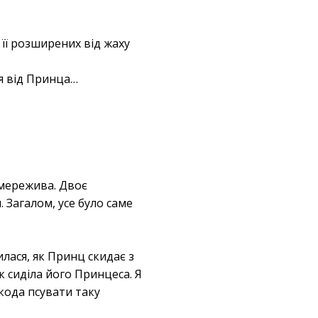
її розширених від жаху
ся від Принца…
й мережива. Двоє
 Загалом, усе було саме
илася, як Принц скидає з
 сиділа його Принцеса. Я
кода псувати таку