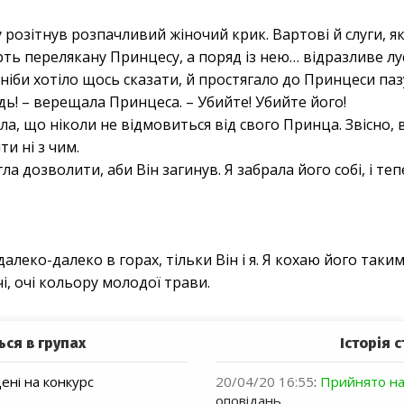
 розітнув розпачливий жіночий крик. Вартові й слуги, як
рть перелякану Принцесу, а поряд із нею… відразливе л
ніби хотіло щось сказати, й простягало до Принцеси паз
дь! – верещала Принцеса. – Убийте! Убийте його!
ла, що ніколи не відмовиться від свого Принца. Звісно, 
ти ні з чим.
ла дозволити, аби Він загинув. Я забрала його собі, і теп
леко-далеко в горах, тільки Він і я. Я кохаю його таким,
і, очі кольору молодої трави.
ься в групах
Історія с
ні на конкурс
20/04/20 16:55
:
Прийнято на
оповідань