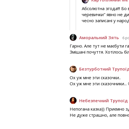
Абсолютна згода!!! Бо 
черевички" явно не дит
чесно записані у народ
Аморальний Зять
6 р
Гарно. Але тут не маєбути га
Змішані почуття. Хотілось бі
Безтурботний Трупої
Ох уж мне эти сказочки..
Ох уж мне эти сказочники... 
Небезпечний Трупоїд
Непогана казка)) Приємно з
Не дуже страшно, але повно