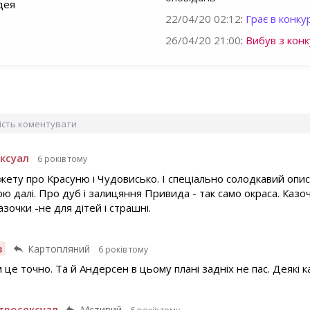
дея
22/04/20 02:12
:
Грає в конкур
26/04/20 21:00
:
Вибув з конк
вість коментувати
ксуал
6 років тому
жету про Красуню і Чудовисько. І спеціально солодкавий опи
ю далі. Про дуб і залицяння Привида - так само окраса. Казоч
зочки -не для дітей і страшні.
з
Картопляний
6 років тому
 це точно. Та й Андерсен в цьому плані задніх не пас. Деякі к
тросексуал
Мстивий