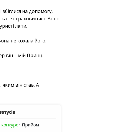
і збіглися на допомогу,
ускате страховисько. Воно
уристі лапи.
вона не кохала його.
ер він – мій Принц.
 яким він став. А
татусів
 конкурс
• Прийом