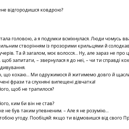
мене відгородишся ковдрою?
тала головою, а я подумки всміхнулася. Люди чомусь в
тильним створінням із прозорими крильцями й солодкави
черів. Та й загалом, моє волосся… Ну, але зараз не про ц
 щоб запитати, – звернулася я до неї, – чи ти справді к
здивування.
но, що кохаю… Ми одружимося й житимемо довго й щасл
вчені фрази та слухняні випещені дівчатка!
його, щоб не трапилося?
ого, ким би він не став?
вже не був таким упевненим. – Але я не розумію…
з тобою угоду. Пообіцяй: якщо ти відмовишся від свого П