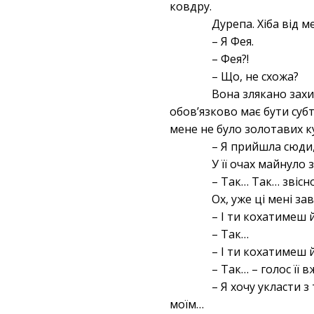
ковдру.
Дурепа. Хіба від 
– Я Фея.
– Фея?!
– Що, не схожа?
Вона злякано захи
обов’язково має бути суб
мене не було золотавих ку
– Я прийшла сюди,
У її очах майнуло 
– Так… Так… звіс
Ох, уже ці мені за
– І ти кохатимеш 
– Так…
– І ти кохатимеш й
– Так… – голос її 
– Я хочу укласти 
моїм…