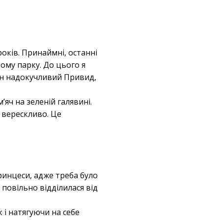
років. Принаймні, останні
кому парку. До цього я
дин надокучливий Привид,
’яч на зеленій галявині.
 верескливо. Це
Принцеси, адже треба було
 повільно відділилася від
 і натягуючи на себе