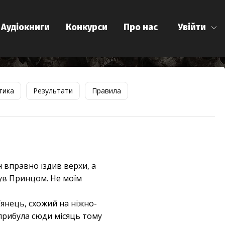
Аудіокниги
Конкурси
Про нас
Увійти
тика
Результати
Правила
н вправно їздив верхи, а
був Принцом. Не моїм
’янець, схожий на ніжно-
прибула сюди місяць тому