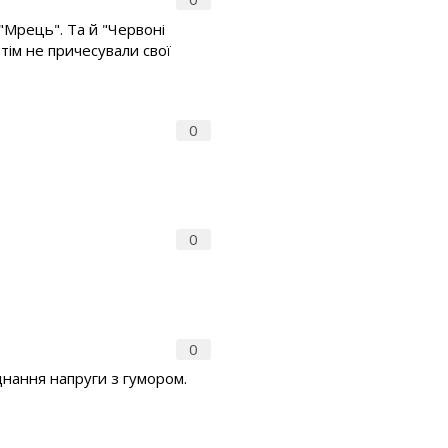
 "Мрець". Та й "Червоні
отім не причесували свої
0
0
0
днання напруги з гумором.