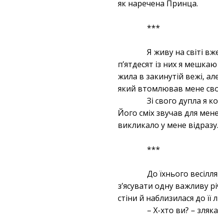
як наречена Принца.
***
Я живу на світі вж
п’ятдесят із них я мешкаю
жила в закинутій вежі, а
який втомлював мене сво
Зі свого дупла я к
Його сміх звучав для мен
викликало у мене відразу
***
До їхнього весілл
з’ясувати одну важливу рі
стіни й наблизилася до її л
– Х-хто ви? – зля