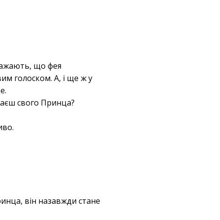
важають, що фея
м голоском. А, і ще ж у
е.
охаєш свого Принца?
иво.
ринца, він назавжди стане