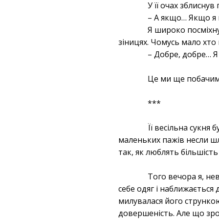
У її очах зблиснув
– А якщо… Якщо я н
Я широко посміхну
зіницях. Чомусь мало хт
– Добре, добре… Я
Це ми ще побачи
***
Її весільна сукня
маленьких пажів несли шл
так, як люблять більшіст
Того вечора я, нев
себе одяг і наближається
милувалася його стрункою
довершеність. Але що з