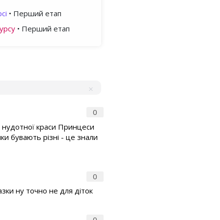
сі
• Перший етап
урсу
• Перший етап
0
с нудотної краси Принцеси
ки бувають різні - це знали
0
азки ну точно не для діток
0