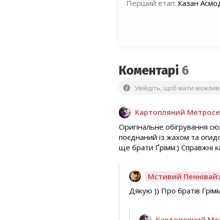
Перший етап
:
Казан Асмо
Коментарі
6
Увійдіть, щоб мати можли
Картопляний Метросе
Оригінальне обігрування сю
поєднаний із жахом та огидо
ще брати Ґрімм:) Справжні ка
Мстивий Пеннівай
Дякую )) Про братів Грімм
Картопляний Ме