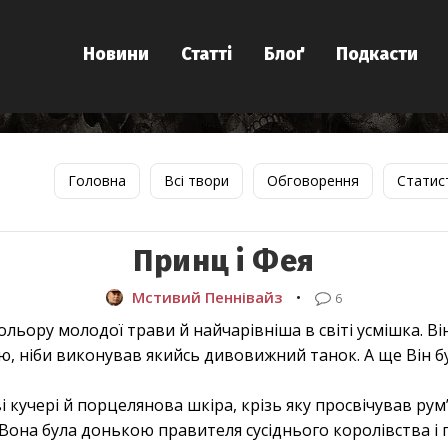
Новини
Статті
Блоґ
Подкасти
Головна
Всі твори
Обговорення
Статис
Принц і Фея
Мстивий Пеннівайз
•
6
кольору молодої трави й найчарівніша в світі усмішка. Ві
тю, ніби виконував якийсь дивовижний танок. А ще Він 
ві кучері й порцелянова шкіра, крізь яку просвічував рум
Вона була донькою правителя сусіднього королівства і 