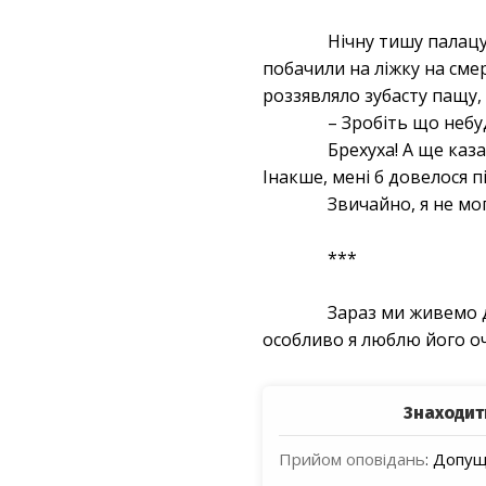
Нічну тишу палацу
побачили на ліжку на сме
роззявляло зубасту пащу, 
– Зробіть що небу
Брехуха! А ще каза
Інакше, мені б довелося пі
Звичайно, я не мог
***
Зараз ми живемо да
особливо я люблю його оч
Знаходит
Прийом оповідань
:
Допуще