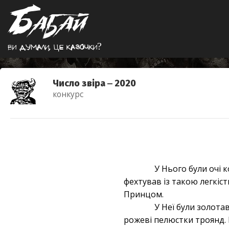
Ви думали, це казочки?
Число звіра ‒ 2020
конкурс
У Нього були очі 
фехтував із такою легкіс
Принцом.
У Неї були золота
рожеві пелюстки троянд. 