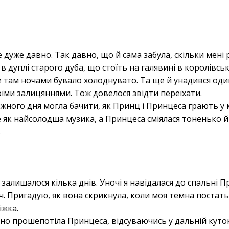
е дуже давно. Так давно, що й сама забула, скільки мені 
 в дуплі старого дуба, що стоїть на галявині в королівсь
ле там ночами бувало холоднувато. Та ще й унадився о
їми залицяннями. Тож довелося звідти переїхати.
ожного дня могла бачити, як Принц і Принцеса грають у м
е як найсолодша музика, а Принцеса сміялася тоненько й
.
я залишалося кілька днів. Уночі я навідалася до спальні 
ч. Пригадую, як вона скрикнула, коли моя темна постать
іжка.
кано прошепотіла Принцеса, відсуваючись у дальній куток