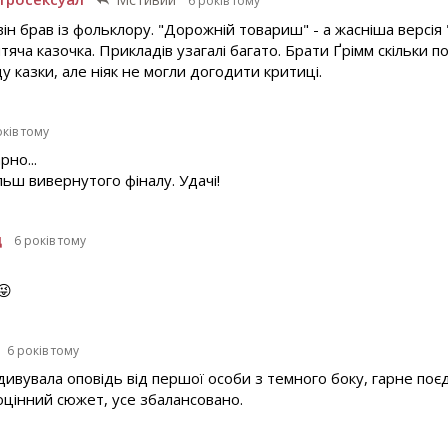
6 років тому
він брав із фольклору. "Дорожній товариш" - а жасніша версія
яча казочка. Прикладів узагалі багато. Брати Ґрімм скільки п
у казки, але ніяк не могли догодити критиці.
оків тому
рно...
льш вивернутого фіналу. Удачі!
д
6 років тому
😜
6 років тому
дивувала оповідь від першої особи з темного боку, гарне поє
цінний сюжет, усе збалансовано.