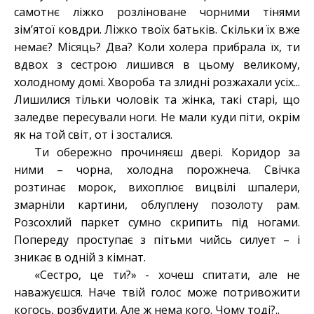
самотнє ліжко розліноване чорними тінями
зім’ятої ковдри. Ліжко твоїх батьків. Скільки їх вже
немає? Місяць? Два? Коли холера прибрала їх, ти
вдвох з сестрою лишився в цьому великому,
холодному домі. Хвороба та злидні розжахали усіх...
Лишилися тільки чоловік та жінка, такі старі, що
заледве пересували ноги. Не мали куди піти, окрім
як на той світ, от і зосталися.
Ти обережно прочиняєш двері. Коридор за
ними – чорна, холодна порожнеча. Свічка
розтинає морок, вихоплює вицвілі шпалери,
змарніли картини, облуплену позолоту рам.
Розсохлий паркет сумно скрипить під ногами.
Попереду проступає з пітьми чийсь силует – і
зникає в одній з кімнат.
«Сестро, це ти?» - хочеш спитати, але не
наважуєшся. Наче твій голос може потривожити
когось, розбудити. Але ж нема кого. Чому тоді?..