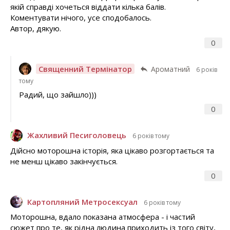
якій справді хочеться віддати кілька балів.
Коментувати нічого, усе сподобалось.
Автор, дякую.
0
Священний Термінатор
Ароматний
6 років
тому
Радий, що зайшло)))
0
Жахливий Песиголовець
6 років тому
Дійсно моторошна історія, яка цікаво розгортається та
не менш цікаво закінчується.
0
Картопляний Метросексуал
6 років тому
Моторошна, вдало показана атмосфера - і частий
сюжет про те, як рідна людина приходить із того світу,