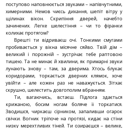
поступово наповнюється звуками – напівчутними,
химерними. Немов чиєсь дихання, шепіт вітру у
щілинах вікон. Скрипіння дверей, начебто
зачинених. Легке шелестіння – чи то фіранки
колихає протягом?
Врешті ти відриваєш очі. Тонкими смугами
пробивається у вікна місячне сяйво. Твій дім –
великий і порожній – зустрічає тебе раптовою
тишею. Та не минає й хвилини, як примарні звуки
лунають знову – там, за дверима. Хтось блукає
коридорами, торкається дверних клямок, хоче
увійти – але кожен раз не наважується. Зітхає
скрушно, шелестить довгополим вбранням.
Ти, вагаючись, встаєш. Підлога здається
крижаною, босим ногам боляче її торкатися.
Зводишся, чиркаєш сірником, запаливши огарок
свічки. Вогник тріпоче на протязі, кидає на стіни
низку мерехтливих тіней. Ти озираєшся – велике,