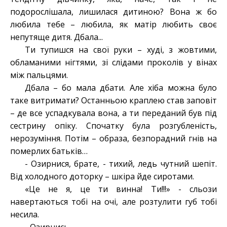
подорослішала, лишилася дитиною? Вона ж бо
любила тебе – любила, як матір любить своє
непутяще дитя. Дбала...
Ти тупишся на свої руки – худі, з жовтими,
обламаними нігтями, зі слідами проколів у вінах
між пальцями.
Дбала – бо мала дбати. Але хіба можна було
таке витримати? Останньою краплею став заповіт
– де все успадкувала вона, а ти переданий був під
сестрину опіку. Спочатку була розгубленість,
нерозуміння. Потім – образа, безпорадний гнів на
померлих батьків…
- Озирнися, брате, - тихий, ледь чутний шепіт.
Від холодного доторку – шкіра йде сиротами.
«Це не я, це ти винна! Ти!!!» - сльози
навертаються тобі на очі, але розтулити губ тобі
несила.