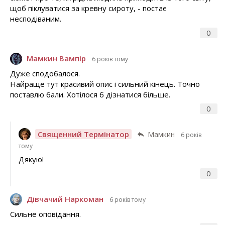
щоб піклуватися за кревну сироту, - постає
несподіваним.
0
Мамкин Вампір
6 років тому
Дуже сподобалося.
Найраще тут красивий опис і сильний кінець. Точно
поставлю бали. Хотілося б дізнатися більше.
0
Священний Термінатор
Мамкин
6 років
тому
Дякую!
0
Дівчачий Наркоман
6 років тому
Сильне оповідання.