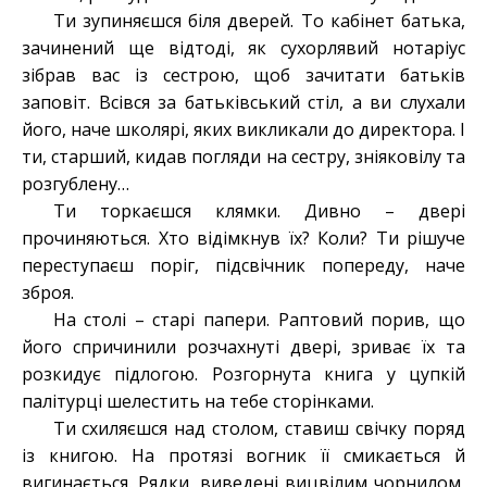
Ти зупиняєшся біля дверей. То кабінет батька,
зачинений ще відтоді, як сухорлявий нотаріус
зібрав вас із сестрою, щоб зачитати батьків
заповіт. Всівся за батьківський стіл, а ви слухали
його, наче школярі, яких викликали до директора. І
ти, старший, кидав погляди на сестру, зніяковілу та
розгублену…
Ти торкаєшся клямки. Дивно – двері
прочиняються. Хто відімкнув їх? Коли? Ти рішуче
переступаєш поріг, підсвічник попереду, наче
зброя.
На столі – старі папери. Раптовий порив, що
його спричинили розчахнуті двері, зриває їх та
розкидує підлогою. Розгорнута книга у цупкій
палітурці шелестить на тебе сторінками.
Ти схиляєшся над столом, ставиш свічку поряд
із книгою. На протязі вогник її смикається й
вигинається. Рядки, виведені вицвілим чорнилом,