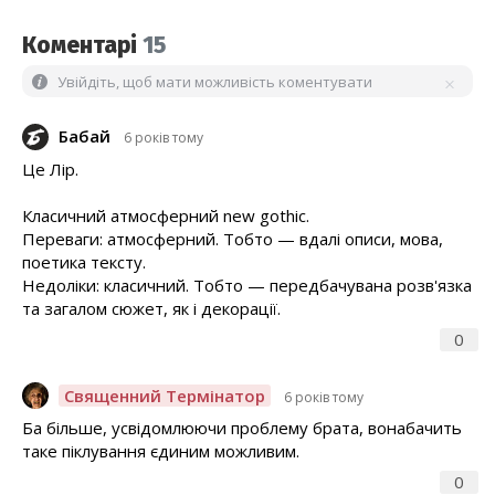
Коментарі
15
Увійдіть, щоб мати можливість коментувати
Бабай
6 років тому
Це Лір.
Класичний атмосферний new gothic.
Переваги: атмосферний. Тобто — вдалі описи, мова,
поетика тексту.
Недоліки: класичний. Тобто — передбачувана розв'язка
та загалом сюжет, як і декорації.
0
Священний Термінатор
6 років тому
Ба більше, усвідомлюючи проблему брата, вонабачить
таке піклування єдиним можливим.
0