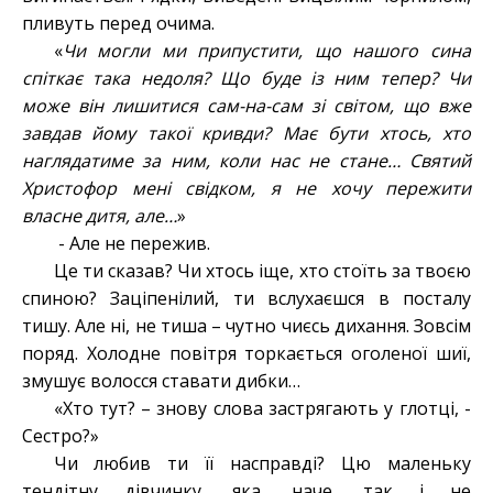
пливуть перед очима.
«
Чи могли ми припустити, що нашого сина
спіткає така недоля? Що буде із ним тепер? Чи
може він лишитися сам-на-сам зі світом, що вже
завдав йому такої кривди? Має бути хтось, хто
наглядатиме за ним, коли нас не стане… Святий
Христофор мені свідком, я не хочу пережити
власне дитя, але…
»
- Але не пережив.
Це ти сказав? Чи хтось іще, хто стоїть за твоєю
спиною? Заціпенілий, ти вслухаєшся в посталу
тишу. Але ні, не тиша – чутно чиєсь дихання. Зовсім
поряд. Холодне повітря торкається оголеної шиї,
змушує волосся ставати дибки…
«Хто тут? – знову слова застрягають у глотці, -
Сестро?»
Чи любив ти її насправді? Цю маленьку
тендітну дівчинку, яка, наче, так і не