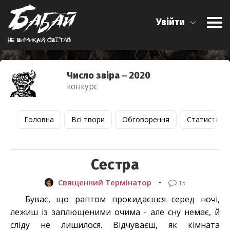
Увійти
Не вимикай свiтло
Число звіра ‒ 2020
конкурс
Головна
Всі твори
Обговорення
Статистика
Сестра
Священний Термінатор
•
15
Буває, що раптом прокидаєшся серед ночі,
лежиш із заплющеними очима - але сну немає, й
сліду не лишилося. Відчуваєш, як кімната