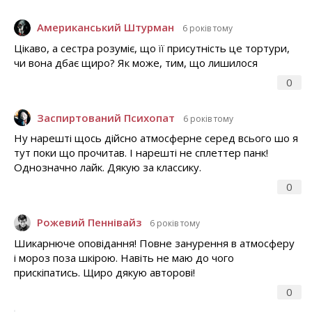
Американський Штурман
6 років тому
Цікаво, а сестра розуміє, що її присутність це тортури,
чи вона дбає щиро? Як може, тим, що лишилося
0
Заспиртований Психопат
6 років тому
Ну нарешті щось дійсно атмосферне серед всього шо я
тут поки що прочитав. І нарешті не сплеттер панк!
Однозначно лайк. Дякую за классику.
0
Рожевий Пеннівайз
6 років тому
Шикарнюче оповідання! Повне занурення в атмосферу
і мороз поза шкірою. Навіть не маю до чого
прискіпатись. Щиро дякую авторові!
0