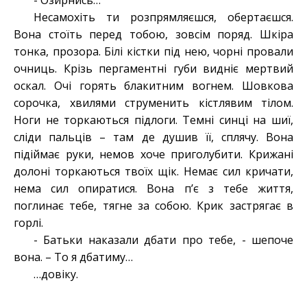
- Озирнись…
Несамохіть ти розпрямляєшся, обертаєшся.
Вона стоїть перед тобою, зовсім поряд. Шкіра
тонка, прозора. Білі кістки під нею, чорні провали
очниць. Крізь пергаментні губи видніє мертвий
оскал. Очі горять блакитним вогнем. Шовкова
сорочка, хвилями струменить кістлявим тілом.
Ноги не торкаються підлоги. Темні синці на шиї,
сліди пальців – там де душив її, сплячу. Вона
підіймає руки, немов хоче приголубити. Крижані
долоні торкаються твоїх щік. Немає сил кричати,
нема сил опиратися. Вона п’є з тебе життя,
поглинає тебе, тягне за собою. Крик застрягає в
горлі.
- Батьки наказали дбати про тебе, - шепоче
вона. – То я дбатиму…
…довіку.