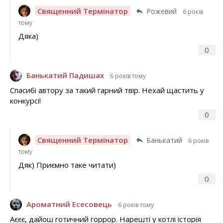
Священний Термінатор
Рожевий
6 років
тому
Дяка)
0
Банькатий Падишах
6 років тому
Спасибі автору за такий гарний твір. Нехай щастить у
конкурсі!
0
Священний Термінатор
Банькатий
6 років
тому
Дяк) Приємно таке читати)
0
Ароматний Есесовець
6 років тому
Аєєє, дайош готичний горрор. Нарешті у котлі історія