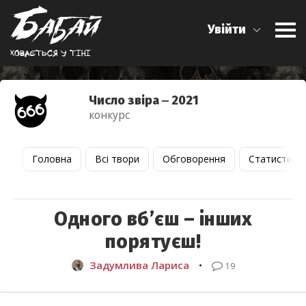
Увійти
Ховається у тiнi
Число звіра ‒ 2021
конкурс
Головна
Всі твори
Обговорення
Статистика
Одного вб’єш – інших
порятуєш!
Задумлива Лариса
•
19