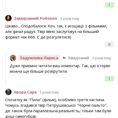
1
Замурзаний Робокоп
5 років тому
Цікаво... Сподобалося. Хоч, так, є асоціації з фільмами,
але фінал радує. Твір явно заслуговує на більший
формат ніж 666. Є де розгулятися)
0
Задумлива Лариса
Замурзаний
5 років тому
Дуже приємно читати ваш коментар. Так, цю історію
можна ще більше розкрутити.
1
Хвора Сара
5 років тому
Спочатку як "Пила" (фільм), особливо третя частина.
Чомусь згадався твір Петрушевської "Чорне пальто",
де також була параллельна реальність, тільки там були
душі самогубців.