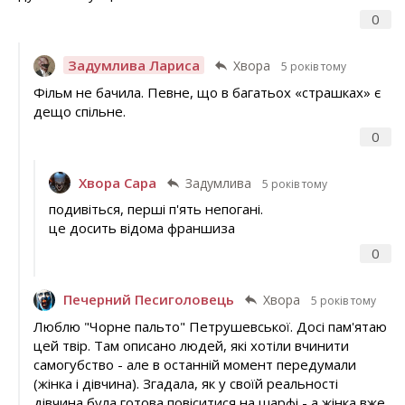
0
Задумлива Лариса
Хвора
5 років тому
Фільм не бачила. Певне, що в багатьох «страшках» є
дещо спільне.
0
Хвора Сара
Задумлива
5 років тому
подивіться, перші п'ять непогані.
це досить відома франшиза
0
Печерний Песиголовець
Хвора
5 років тому
Люблю "Чорне пальто" Петрушевської. Досі пам'ятаю
цей твір. Там описано людей, які хотіли вчинити
самогубство - але в останній момент передумали
(жінка і дівчина). Згадала, як у своїй реальності
дівчина була готова повіситися на шарфі - а жінка вже