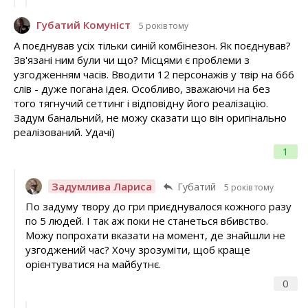
Губатий Комуніст
5 років тому
А поєднував усіх тільки синій комбінезон. Як поєднував?
Зв'язані ним були чи що? Місцями є проблеми з
узгодженням часів. Вводити 12 персонажів у твір на 666
слів - дуже погана ідея. Особливо, зважаючи на без
того тягнучий сеттинг і відповідну його реалізацію.
Задум банальний, не можу сказати що він оригінально
реалізований. Удачі)
1
Задумлива Лариса
Губатий
5 років тому
По задуму твору до гри приєднувалося кожного разу
по 5 людей. І так аж поки не станеться вбивство.
Можу попрохати вказати на момент, де знайшли не
узгоджений час? Хочу зрозуміти, щоб краще
орієнтуватися на майбутнє.
0