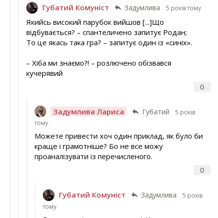
Губатий Комуніст
Задумлива
5 років тому
Якийсь високий парубок вийшов [...]Що
відбувається? – спантеличено запитує Родан;
То це якась така гра? – запитує один із «синіх».
– Хіба ми знаємо?! – розлючено обізвався
кучерявий
0
Задумлива Лариса
Губатий
5 років
тому
Можете привести хоч один приклад, як було би
краще і грамотніше? Бо не все можу
проаналізувати із перечисленого.
0
Губатий Комуніст
Задумлива
5 років
тому