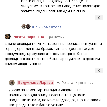
Вести оповідь в одному часі. Краще - в
минулому. В конкретно наведених прикладах -
запитав Родан, запитав один із синіх.
0
ще 2 коментаря
Рогата Наречена
5 років тому
Цікаве оповідання, чітко та логічно прописані ситуації та
герої (герої менш за браком слів але достатньо для
зрозуміння). Бракувало якогось кращого, більш
докладного закінчення, з більш зрозумілим та довшим
описом аварії. Успіхів!
0
Задумлива Лариса
Рогата
5 років тому
Дякую за коментар. Вигадана аварія — не
принципова для опису. Головне те, що вони
продовжили жити, не маючи здогадок, що ж сталося
насправді. Також бажаю успіхів!