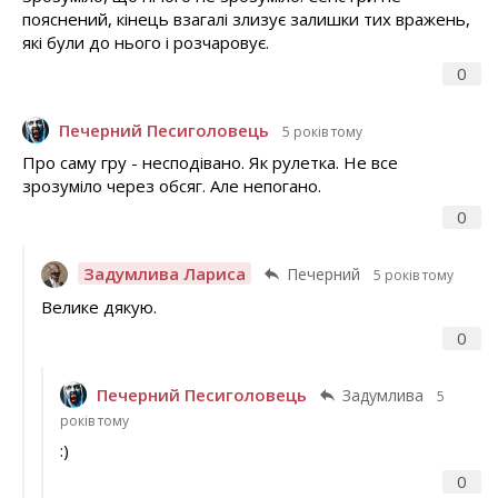
пояснений, кінець взагалі злизує залишки тих вражень,
які були до нього і розчаровує.
0
Печерний Песиголовець
5 років тому
Про саму гру - несподівано. Як рулетка. Не все
зрозуміло через обсяг. Але непогано.
0
Задумлива Лариса
Печерний
5 років тому
Велике дякую.
0
Печерний Песиголовець
Задумлива
5
років тому
:)
0