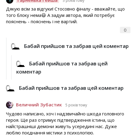
5 років тому
Дякую всім за відгуки! Стосовно фіналу - вважайте, що
того блоку нема😃 А задум автора, який потребує
пояснень - пояснень і не вартий.
0
Бабай прийшов та забрав цей коментар
Бабай прийшов та забрав цей
коментар
Бабай прийшов та забрав цей коментар
Величний Зубастик
5 років тому
Чудово написано, хоч і надзвичайно шкода головного
героя. Ще раз отримує підтвердження істина, що
найстрашніші демони живуть усередині нас. Дуже
люблю поєднання містики з психологією.