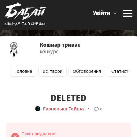
Увійти
Кошмар iз темряви
Кошмар триває
конкурс
Головна
Всі твори
Обговорення
Статистика
DELETED
Гарненька Гейша
•
6
Текст видалено