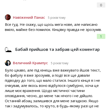
0
Навіжений Панас
5 років тому
Все гуд. Не скажу, що щось мега нове, але написано
вміло, майже без помилок. Кінцівку правда не зрозумів.
1
Бабай прийшов та забрав цей коментар
Величний Крампус
5 років тому
Було цікаво, але під кінець вже важкувато йшов текст,
бо фабулу я вже зрозумів, а події все ще давали
підводку до того, що мало статися. Іншого кінця я і не
очікував, але якось воно відбулося сумбурно, хоча це
лише моє враження. Щодо містичної частини
оповідання, чесно, до мене так нічого і не дійшло.
Останній абзац залишився для мене загадкою. Якщо
так і задумувалось, то круто, в будь-якому разі це не