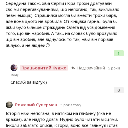
Середина також, хіба Сергій і Кіра трохи дратували
своїми перегавкуваннями, що непогано, так, викликало
певні емоції:). Страшилка могла би внести трохи барв,
але вона цього не зробила. От кінцівка гарна... була б,
якби було більше страждань Олега від усвідомлення
того, що він наробив. А так... на словах було зрозуміло
що він зробив, але відчулось то так, ніби він порізав
яблуко, а не людей😶
1
Працьовитий Куджо
Надзвичайний
5 років
тому
Спасибі за відгук!)
0
Рожевий Супермен
5 років тому
Історія ніби непогана, з натяком на глибину (яка не
вражає), але надто довга. Нудно було читати місцями.
Інколи забагато описів, історій, воно все гальмує і стає