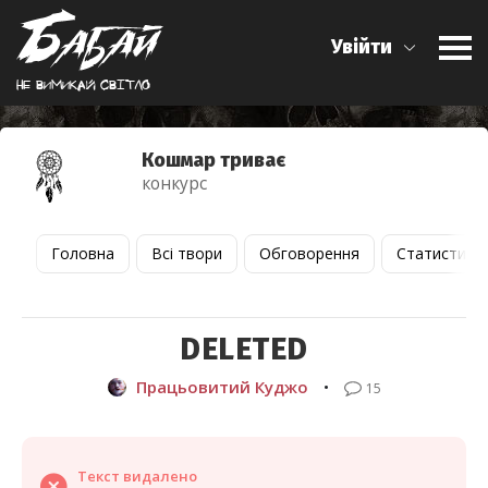
Увійти
Не вимикай свiтло
Кошмар триває
конкурс
Головна
Всі твори
Обговорення
Статистика
DELETED
Працьовитий Куджо
•
15
Текст видалено