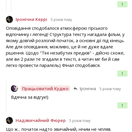
1
Іронічна Керрі
5 років тому
Оповідання сподобалося атмосферою гірського
відпочинку і легенд! Структура тексту нагадала фільм, у
якому довгий розлогий початок, а основні дії під кінець.
Але для оповідання, можливо, це й не дуже вдале
рішення. Щодо "Тіні незабутих предків" - дійсно схоже,
але ви 2 рази те згадали в тексті, а читач міг би й сам
легко провести паралель) Фінал сподобався.
1
Працьовитий Куджо
Іронічна
5 років тому
Вдячна за відгук!)
1
Надзвичайний Фюрер
5 років тому
Що ж... початок надто звичайний, нічим не чіпляв.