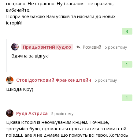
нецікаво. Не страшно. Ну і загалом - не вразило,
вибачайте.
Попри все бажаю Вам успіхів та наснаги до нових
історій!
3
Працьовитий Куджо
Рожевий
5 років тому
Вдячна за відгук!
1
Стовідсотковий Франкенштейн
5 років тому
Шкода Кіру(
1
Руда Актриса
5 років тому
Цікава історія із неочікуваним кінцем. Точніше,
зрозуміло було, що мається щось статися з ними в тій
поїздці, але я не думала що помруть всі герої. Хотілось