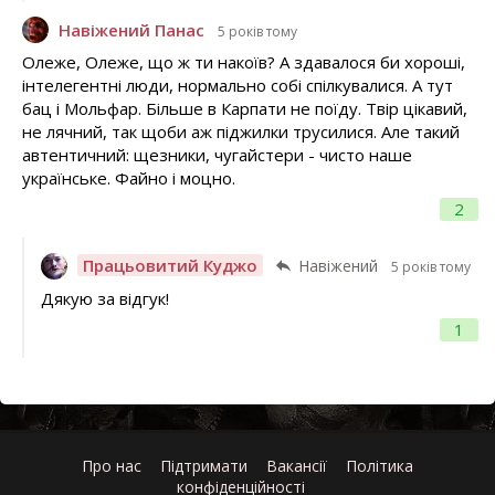
Навіжений Панас
5 років тому
Олеже, Олеже, що ж ти накоїв? А здавалося би хороші,
інтелегентні люди, нормально собі спілкувалися. А тут
бац і Мольфар. Більше в Карпати не поїду. Твір цікавий,
не лячний, так щоби аж піджилки трусилися. Але такий
автентичний: щезники, чугайстери - чисто наше
українське. Файно і моцно.
2
Працьовитий Куджо
Навіжений
5 років тому
Дякую за відгук!
1
Про нас
Підтримати
Вакансії
Політика
конфіденційності