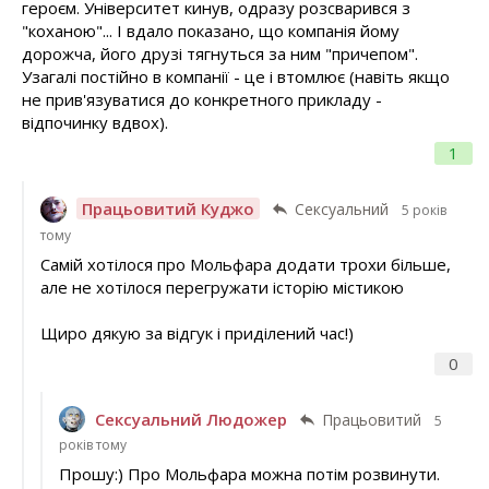
героєм. Університет кинув, одразу розсварився з
"коханою"... І вдало показано, що компанія йому
дорожча, його друзі тягнуться за ним "причепом".
Узагалі постійно в компанії - це і втомлює (навіть якщо
не прив'язуватися до конкретного прикладу -
відпочинку вдвох).
1
Працьовитий Куджо
Сексуальний
5 років
тому
Самій хотілося про Мольфара додати трохи більше,
але не хотілося перегружати історію містикою
Щиро дякую за відгук і приділений час!)
0
Сексуальний Людожер
Працьовитий
5
років тому
Прошу:) Про Мольфара можна потім розвинути.