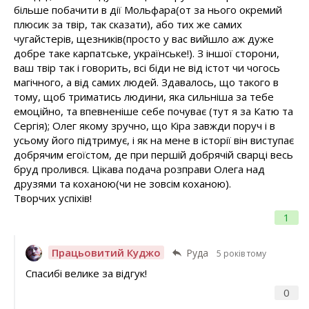
більше побачити в дії Мольфара(от за нього окремий
плюсик за твір, так сказати), або тих же самих
чугайстерів, щезників(просто у вас вийшло аж дуже
добре таке карпатське, українське!). З іншої сторони,
ваш твір так і говорить, всі біди не від істот чи чогось
магічного, а від самих людей. Здавалось, що такого в
тому, щоб триматись людини, яка сильніша за тебе
емоційно, та впевненіше себе почуває (тут я за Катю та
Сергія); Олег якому зручно, що Кіра завжди поруч і в
усьому його підтримує, і як на мене в історії він виступає
добрячим егоїстом, де при першій добрячій сварці весь
бруд пролився. Цікава подача розправи Олега над
друзями та коханою(чи не зовсім коханою).
Творчих успіхів!
1
Працьовитий Куджо
Руда
5 років тому
Спасибі велике за відгук!
0