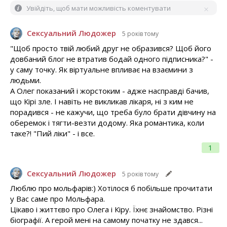
Увійдіть, щоб мати можливість коментувати
Сексуальний Людожер
5 років тому
"Щоб просто твій любий друг не образився? Щоб його
довбаний блог не втратив бодай одного підписника?" -
у саму точку. Як віртуальне впливає на взаємини з
людьми.
А Олег показаний і жорстоким - адже насправді бачив,
що Кірі зле. І навіть не викликав лікаря, ні з ким не
порадився - не кажучи, що треба було брати дівчину на
оберемок і тягти-везти додому. Яка романтика, коли
таке?! "Пий ліки" - і все.
1
Сексуальний Людожер
5 років тому
Люблю про мольфарів:) Хотілося б побільше прочитати
у Вас саме про Мольфара.
Цікаво і життєво про Олега і Кіру. Їхнє знайомство. Різні
біографії. А герой мені на самому початку не здався...