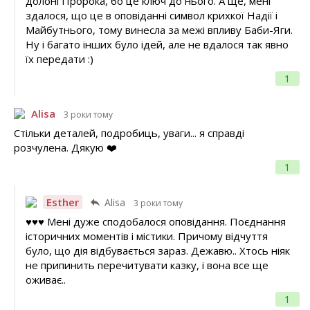
долоні Пророка, бо це ключ до нього. А ще, мені
здалося, що це в оповіданні символ крихкої Надії і
Майбутнього, тому винесла за межі впливу Баби-Яги.
Ну і багато інших було ідей, але не вдалося так явно
їх передати :)
1
Alisa
3 роки тому
Стільки деталей, подробиць, уваги... я справді
розчулена. Дякую ❤️
1
Esther
Alisa
3 роки тому
♥♥♥ Мені дуже сподобалося оповідання. Поєднання
історичних моментів і містики. Причому відчуття
було, що дія відбувається зараз. Дежавю.. Хтось ніяк
не припинить перечитувати казку, і вона все ще
оживає..
1