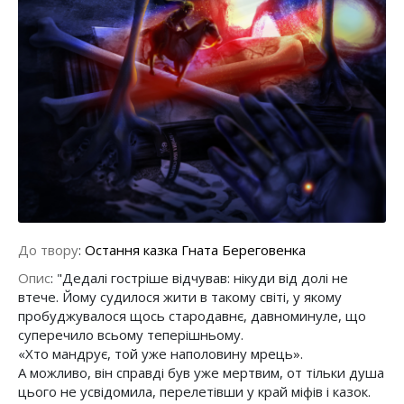
До твору
:
Остання казка Гната Береговенка
Опис
:
"Дедалі гостріше відчував: нікуди від долі не
втече. Йому судилося жити в такому світі, у якому
пробуджувалося щось стародавнє, давноминуле, що
суперечило всьому теперішньому.
«Хто мандрує, той уже наполовину мрець».
А можливо, він справді був уже мертвим, от тільки душа
цього не усвідомила, перелетівши у край міфів і казок.