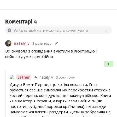
Коментарі
4
Увійдіть, щоб мати можливість коментувати
nataly_v
3 роки тому
Всі символи з оповідання вмістили в ілюстрацію і
вийшло дуже гармонійно
1
Esther
nataly_v
3 роки тому
Дякую Вам ♥ Перше, що хотіла показати, Гнат
рухається все ще символічним перехрестям стежок з
костей черепа, хоч і думає, що покинув військо. Книга
- наша історія України, а курячі лапи Баби-Яги (як
прототип сусідньої ворожої країни-зла), які завжди
намагаються влізти і роздерти. Дитину зобразила на