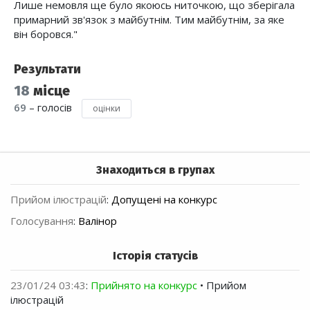
Лише немовля ще було якоюсь ниточкою, що зберігала
примарний зв'язок з майбутнім. Тим майбутнім, за яке
він боровся."
Результати
18
місце
69
– голосів
оцінки
Знаходиться в групах
Прийом ілюстрацій
:
Допущені на конкурс
Голосування
:
Валінор
Історія статусів
23/01/24 03:43
:
Прийнято на конкурс
• Прийом
ілюстрацій