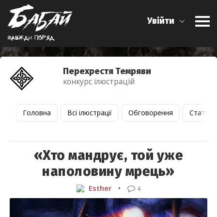
Увійти
Завжди поряд
Перехрестя Темряви
конкурс ілюстрацій
Головна
Всі ілюстрації
Обговорення
Статист
«Хто мандрує, той уже
наполовину мрець»
Esther
•
4