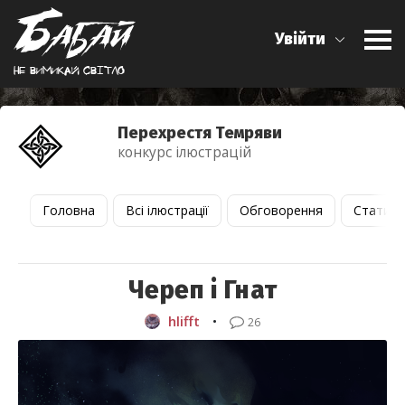
Увійти
Не вимикай свiтло
Перехрестя Темряви
конкурс ілюстрацій
Головна
Всі ілюстрації
Обговорення
Статист
Череп і Гнат
hlifft
•
26