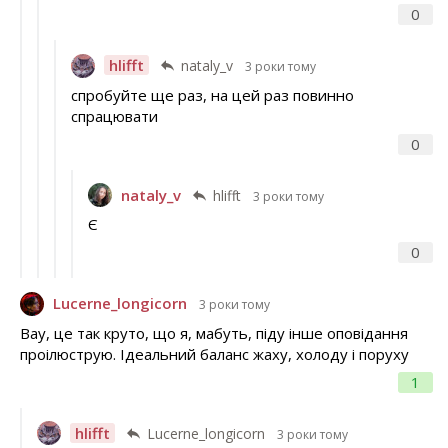
0
hlifft
nataly_v
3 роки тому
спробуйте ще раз, на цей раз повинно
спрацювати
0
nataly_v
hlifft
3 роки тому
Є
0
Lucerne_longicorn
3 роки тому
Вау, це так круто, що я, мабуть, піду інше оповідання
проілюструю. Ідеальний баланс жаху, холоду і поруху
1
hlifft
Lucerne_longicorn
3 роки тому