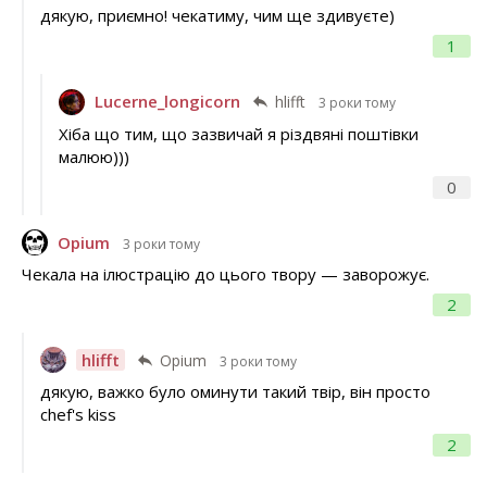
дякую, приємно! чекатиму, чим ще здивуєте)
1
Lucerne_longicorn
hlifft
3 роки тому
Хіба що тим, що зазвичай я різдвяні поштівки
малюю)))
0
Opium
3 роки тому
Чекала на ілюстрацію до цього твору — заворожує.
2
hlifft
Opium
3 роки тому
дякую, важко було оминути такий твір, він просто
chef's kiss
2