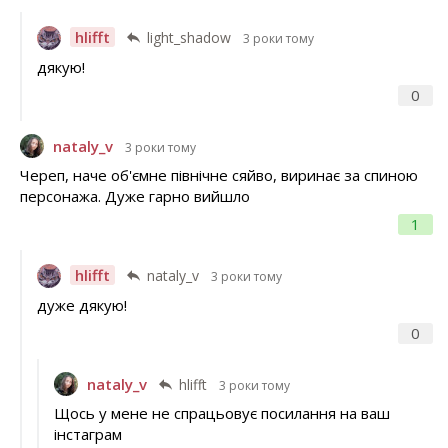
hlifft
light_shadow
3 роки тому
дякую!
0
nataly_v
3 роки тому
Череп, наче об'ємне північне сяйво, виринає за спиною
персонажа. Дуже гарно вийшло
1
hlifft
nataly_v
3 роки тому
дуже дякую!
0
nataly_v
hlifft
3 роки тому
Щось у мене не спрацьовує посилання на ваш
інстаграм