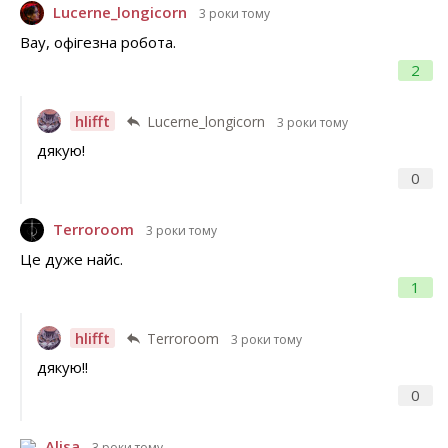
Lucerne_longicorn
3 роки тому
Вау, офігезна робота.
2
hlifft
Lucerne_longicorn
3 роки тому
дякую!
0
Terroroom
3 роки тому
Це дуже найс.
1
hlifft
Terroroom
3 роки тому
дякую!!
0
Alisa
3 роки тому