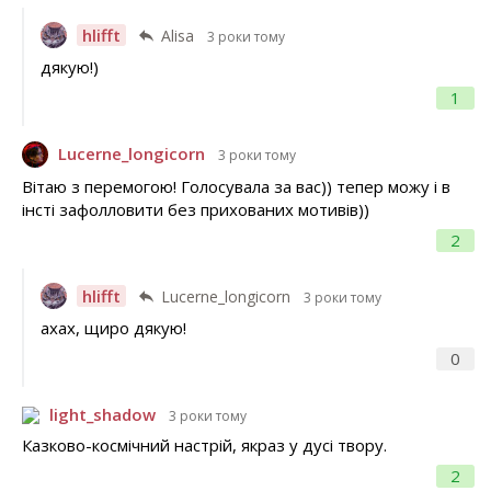
hlifft
Alisa
3 роки тому
дякую!)
1
Lucerne_longicorn
3 роки тому
Вітаю з перемогою! Голосувала за вас)) тепер можу і в
інсті зафолловити без прихованих мотивів))
2
hlifft
Lucerne_longicorn
3 роки тому
ахах, щиро дякую!
0
light_shadow
3 роки тому
Казково-космічний настрій, якраз у дусі твору.
2