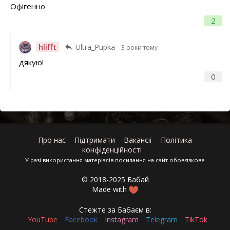
Офігенно
2
hlifft
Ultra_Pupka
3 роки тому
дякую!
0
Про нас
Підтримати
Вакансії
Політика
конфіденційності
У разі використання матеріалів посилання на сайт обов'язкове
© 2018-2025 Бабай
Made with
Стежте за Бабаєм в:
YouTube
Facebook
Instagram
Telegram
TikTok