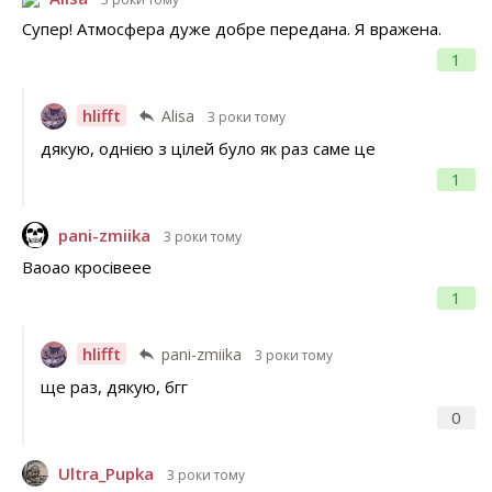
Супер! Атмосфера дуже добре передана. Я вражена.
1
hlifft
Alisa
3 роки тому
дякую, однією з цілей було як раз саме це
1
pani-zmiika
3 роки тому
Ваоао кросівеее
1
hlifft
pani-zmiika
3 роки тому
ще раз, дякую, бгг
0
Ultra_Pupka
3 роки тому