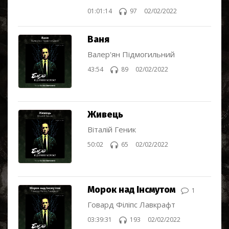
01:01:14
97
02/02/2022
Ваня
Валер'ян Підмогильний
43:54
89
02/02/2022
Живець
Віталій Геник
50:02
65
02/02/2022
Морок над Інсмутом
1
Говард Філіпс Лавкрафт
03:39:31
193
02/02/2022