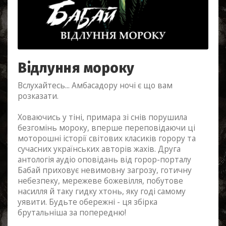
Відлуння мороку
Вслухайтесь... Амбасадору ночі є що вам
розказати.
Ховаючись у тіні, примара зі снів порушила
безгомінь мороку, вперше переповідаючи ці
моторошні історії світових класиків горору та
сучасних українських авторів жахів. Друга
антологія аудіо оповідань від горор-порталу
Бабай приховує невимовну загрозу, готичну
небезпеку, мережеве божевілля, побутове
насилля й таку гидку хтонь, яку годі самому
уявити. Будьте обережні - ця збірка
брутальніша за попередню!