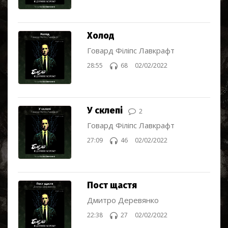
Холод
Говард Філіпс Лавкрафт
28:55
68
02/02/2022
У склепі
2
Говард Філіпс Лавкрафт
27:09
46
02/02/2022
Пост щастя
Дмитро Деревянко
22:38
27
02/02/2022