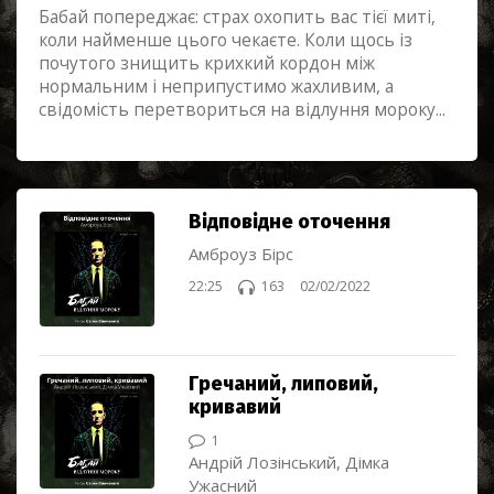
Бабай попереджає: страх охопить вас тієї миті,
коли найменше цього чекаєте. Коли щось із
почутого знищить крихкий кордон між
нормальним і неприпустимо жахливим, а
свідомість перетвориться на відлуння мороку...
Відповідне оточення
Амброуз Бірс
22:25
163
02/02/2022
Гречаний, липовий,
кривавий
1
Андрій Лозінський, Дімка
Ужасний