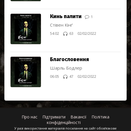
Кинь палити
1
Стівен Кінґ
54:02
63
02/02/2022
Благословення
Шарль Бодлер
06:05
47
02/02/2022
Про нас
Підтримати
Вакансії
Політика
конфіденційності
У разі використання матеріалів посилання на сайт обов'язкове