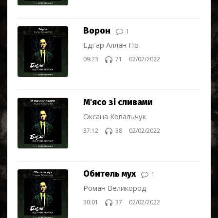
Ворон
1
Едґар Аллан По
09:23
71
02/02/2022
М'ясо зі сливами
Оксана Ковальчук
37:12
38
02/02/2022
Обитель мух
1
Роман Великород
30:01
37
02/02/2022