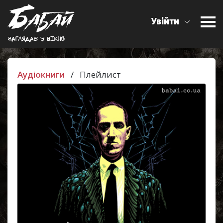
Увійти
Заглядає у вiкно
Аудіокниги
/
Плейлист