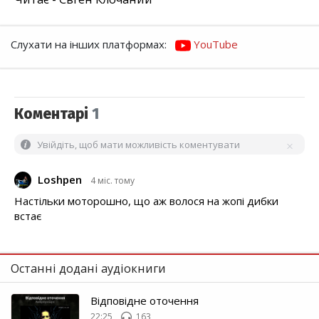
Слухати на інших платформах:
YouTube
Коментарі
1
Увійдіть, щоб мати можливість коментувати
Loshpen
4 міс. тому
Настільки моторошно, що аж волося на жопі дибки
встає
Останні додані аудіокниги
Відповідне оточення
22:25
163