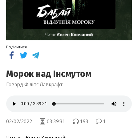
Поділитися
Морок над Інсмутом
Говард Філіпс Лавкрафт
02/02/2022
03:39:31
193
1
Читає - Євген Клочаний