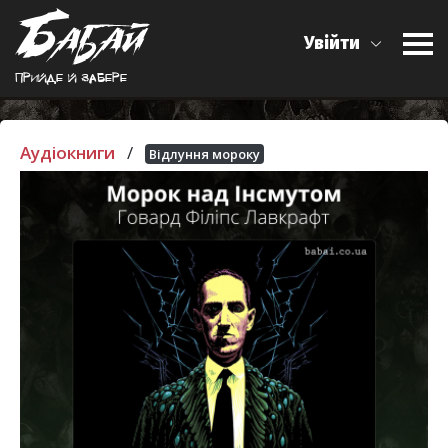
Увійти
Прийде й забере
Аудіокниги
/
Відлуння мороку