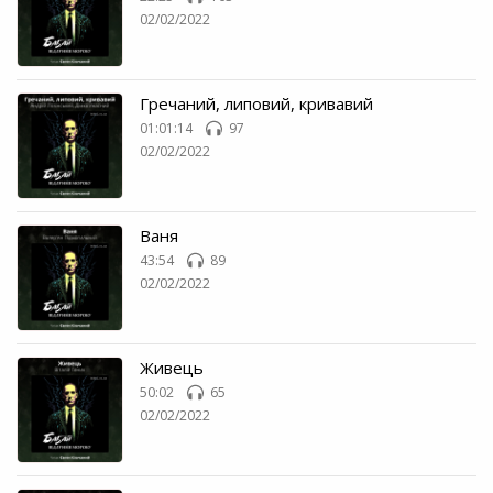
02/02/2022
Гречаний, липовий, кривавий
01:01:14
97
02/02/2022
Ваня
43:54
89
02/02/2022
Живець
50:02
65
02/02/2022