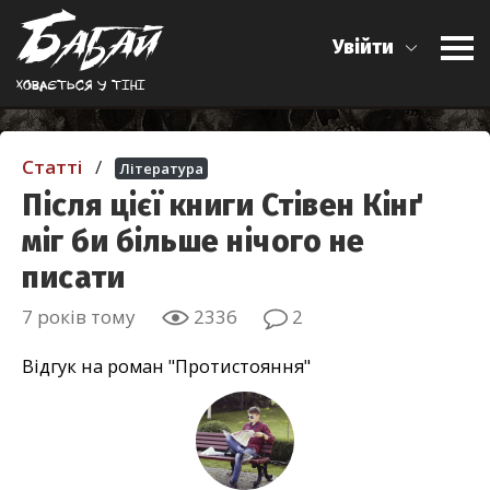
Увійти
Ховається у тiнi
Статті
/
Література
Після цієї книги Стівен Кінґ
міг би більше нічого не
писати
7 років тому
2336
2
Відгук на роман "Протистояння"