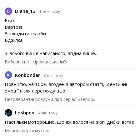
Diana_13
1 тиж. тому
Еххх
Вартові
Знаходити скарби.
Бджілка.
Зі всього вище написаного, згідна лише…
Вибери своє сіроманське ім'я!
Konbondar
3 міс. тому
Повністю, на 100% згоден з автором статті, ідентичні
емоції після перегляду цьо…
Нетолерантні роздуми про серіал «Терор»
Loshpen
4 міс. тому
Настільки моторошно, що аж волося на жопі дибки встає
Морок над Інсмутом