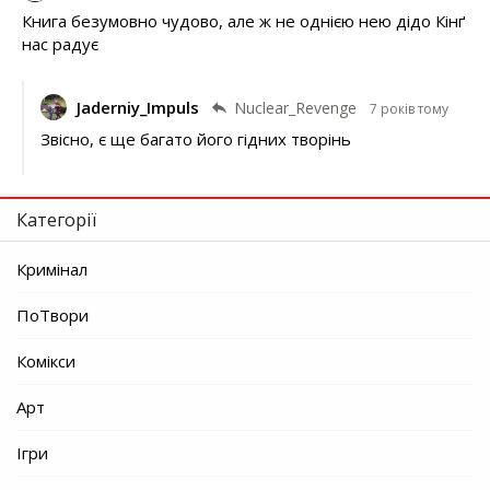
Книга безумовно чудово, але ж не однією нею дідо Кінґ
нас радує
Jaderniy_Impuls
Nuclear_Revenge
7 років тому
Звісно, є ще багато його гідних творінь
Категорії
Кримінал
ПоТвори
Комікси
Арт
Ігри