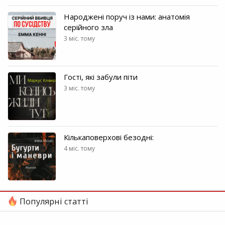
Народжені поруч із нами: анатомія
серійного зла
3 міс. тому
Гості, які забули піти
3 міс. тому
Кількаповерхові безодні:
4 міс. тому
Популярні статті