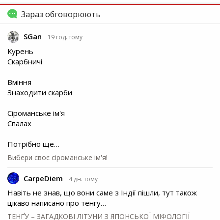
Зараз обговорюють
SGan
19 год. тому
Курень
Скарбничі
Вміння
Знаходити скарби
Сіроманське ім'я
Спалах
Потрібно ще…
Вибери своє сіроманське ім'я!
CarpeDiem
4 дн. тому
Навіть не знав, що вони саме з Індії пішли, тут також
цікаво написано про тенгу…
ТЕНҐУ – ЗАГАДКОВІ ЛІТУНИ З ЯПОНСЬКОЇ МІФОЛОГІЇ