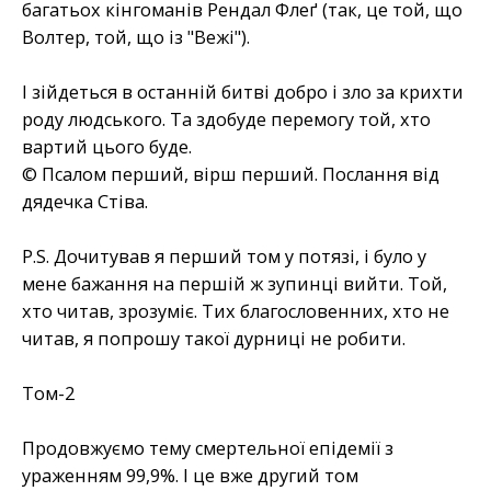
багатьох кінгоманів Рендал Флеґ (так, це той, що
Волтер, той, що із "Вежі").
І зійдеться в останній битві добро і зло за крихти
роду людського. Та здобуде перемогу той, хто
вартий цього буде.
© Псалом перший, вірш перший. Послання від
дядечка Стіва.
P.S. Дочитував я перший том у потязі, і було у
мене бажання на першій ж зупинці вийти. Той,
хто читав, зрозуміє. Тих благословенних, хто не
читав, я попрошу такої дурниці не робити.
Том-2
Продовжуємо тему смертельної епідемії з
ураженням 99,9%. І це вже другий том