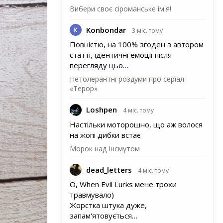
Вибери своє сіроманське ім'я!
Konbondar
3 міс. тому
Повністю, на 100% згоден з автором
статті, ідентичні емоції після
перегляду цьо…
Нетолерантні роздуми про серіал
«Терор»
Loshpen
4 міс. тому
Настільки моторошно, що аж волося
на жопі дибки встає
Морок над Інсмутом
dead_letters
4 міс. тому
О, When Evil Lurks мене трохи
травмувало)
Жорстка штука дуже,
запам'ятовується…