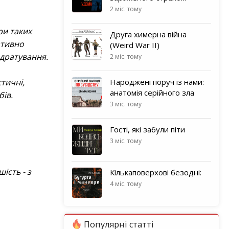
2 міс. тому
ри таких
Друга химерна війна
ативно
(Weird War II)
здратування.
2 міс. тому
стичні,
Народжені поруч із нами:
анатомія серійного зла
бів.
3 міс. тому
Гості, які забули піти
3 міс. тому
ість - з
Кількаповерхові безодні:
4 міс. тому
Популярні статті