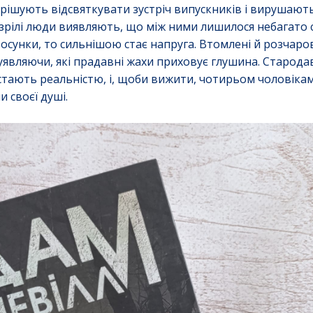
рішують відсвяткувати зустріч випускників і вирушають
ілі люди виявляють, що між ними лишилося небагато сп
сунки, то сильнішою стає напруга. Втомлені й розчаров
уявляючи, які прадавні жахи приховує глушина. Стародав
з стають реальністю, і, щоби вижити, чотирьом чоловіка
 своєї душі.