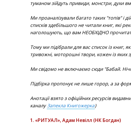
туманом зійдуть привиди, монстри, духи вме
Ми проаналізували багато таких "топів" і д
списків здебільшого не читали книг, які ре
наголошують, що вам НЕОБХІДНО прочитати 
Тому ми підібрали для вас список із книг, я
тривожні, моторошні твори, кожен із яких з
Ми свідомо не включаємо сюди "Бабай. Нічний
Підбірка пропонує не лише горор, а за форм
Анотації взято з офіційних ресурсів видавни
каналу
Запекла Книгожерка
)
1. «РИТУАЛ», Адам Невілл (НК Богдан)