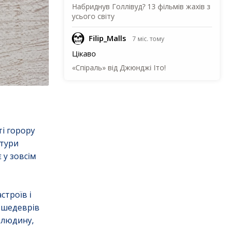
Набриднув Голлівуд? 13 фільмів жахів з
усього світу
Filip_Malls
7 міс. тому
Цікаво
«Спіраль» від Джюнджі Іто!
і горору
атури
 у зовсім
строїв і
я шедеврів
у людину,