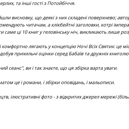
рлих, та інші гості з Потойбіччя.
ійшли висновку, що деякі з них складені поверхнево; авто
комендують читачам, а клікбейтні заголовки, котрі імпер
саме ці 10 книг у геловінську ніч, викликають лише ро
кі комфортно лягають у концепцію Ночі Всіх Святих: це мі
добув прихильні оцінки серед Бабаїв та дружніх книголю
 сеанс", ви і так знаєте, що ця збірка варта уваги.
атом це і романи, і збірки оповідань, і мальописи.
цтв, ілюстративні фото - з відкритих джерел мережі (більш