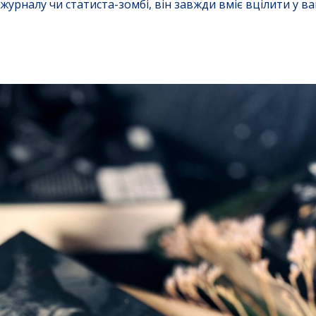
урналу чи статиста-зомбі, він завжди вміє вцілити у в