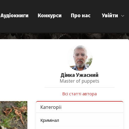
Аудіокниги
Конкурси
Про нас
Увійти
Дімка Ужасний
Master of puppets
Всі статті автора
Категорії
Кримінал