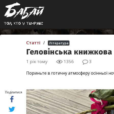
Той, хто у темрявi
Статті
/
Література
Геловінська книжкова 
1 рік тому
1356
3
Пориньте в готичну атмосферу осінньої н
Поділитися