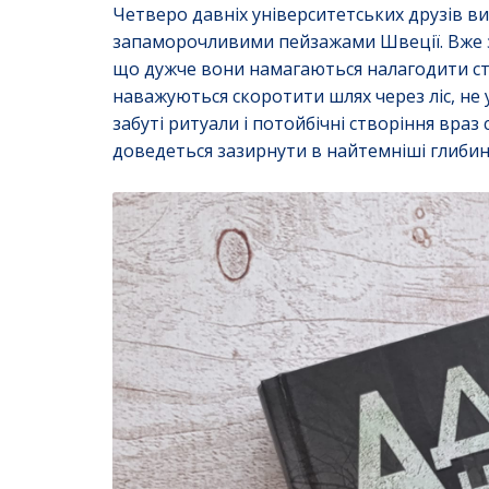
Четверо давніх університетських друзів ви
запаморочливими пейзажами Швеції. Вже зр
що дужче вони намагаються налагодити сто
наважуються скоротити шлях через ліс, не 
забуті ритуали і потойбічні створіння вра
доведеться зазирнути в найтемніші глибини