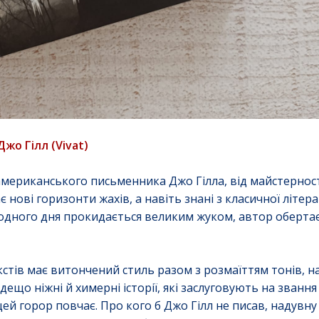
жо Гілл (Vivat)
мериканського письменника Джо Гілла, від майстерност
є нові горизонти жахів, а навіть знані з класичної літер
 одного дня прокидається великим жуком, автор обертає
тів має витончений стиль разом з розмаїттям тонів, на
 дещо ніжні й химерні історії, які заслуговують на званн
цей горор повчає. Про кого б Джо Гілл не писав, надувн