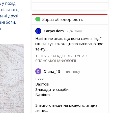
 у похід
ільного, і
ані друзі
Зараз обговорюють
ні боги,
м
CarpeDiem
2 дн. тому
Навіть не знав, що вони саме з Індії
пішли, тут також цікаво написано про
тенгу…
ТЕНҐУ – ЗАГАДКОВІ ЛІТУНИ З
ЯПОНСЬКОЇ МІФОЛОГІЇ
Diana_13
1 тиж. тому
Еххх
Вартові
Знаходити скарби.
Бджілка.
Зі всього вище написаного, згідна
лише…