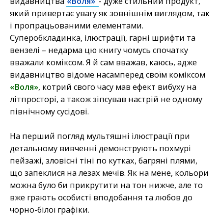
видавництва
«Воля»
- дуже стильний продукт,
який привертає увагу як зовнішнім виглядом, так
і пропрацьованими елементами.
Суперобкладинка, ілюстрації, гарні шрифти та
вензелі – недарма цю книгу чомусь спочатку
вважали коміксом. Я й сам вважав, каюсь, адже
видавництво відоме насамперед своїм коміксом
«Воля»
, котрий свого часу мав ефект вибуху на
літпросторі, а також зіпсував настрій не одному
північному сусідові.
На перший погляд мультяшні ілюстрації при
детальному вивченні демонструють похмурі
пейзажі, зловісні тіні по кутках, багряні плями,
що запеклися на лезах мечів. Як на мене, кольори
можна було би прикрутити на тон нижче, але то
вже грають особисті вподобання та любов до
чорно-білої графіки.