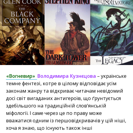
«Вогневир»
Володимира Кузнєцова
– українське
темне фентезі, котре в цілому відповідає усім
законам жанру та відкриває читачам невідомий
досі світ вигаданих антигероїв, що ґрунтується
здебільшого на традиційній слов’янській
міфології. І саме через це по праву може
вважатися одним із першовідкривачів у цій ніші,
хоча я знаю, що існують також інші