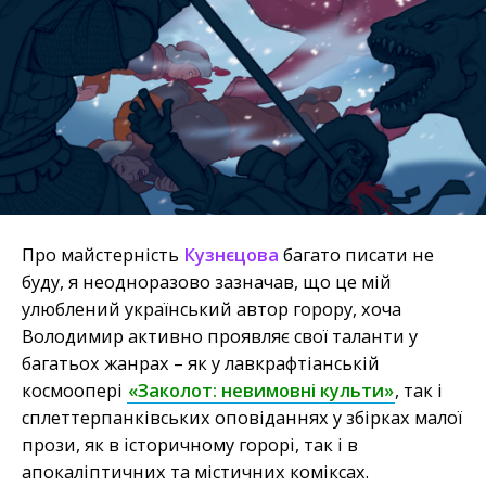
Про майстерність
Кузнєцова
багато писати не
буду, я неодноразово зазначав, що це мій
улюблений український автор горору, хоча
Володимир активно проявляє свої таланти у
багатьох жанрах – як у лавкрафтіанській
космоопері
«Заколот: невимовні культи»
, так і
сплеттерпанківських оповіданнях у збірках малої
прози, як в історичному горорі, так і в
апокаліптичних та містичних коміксах.