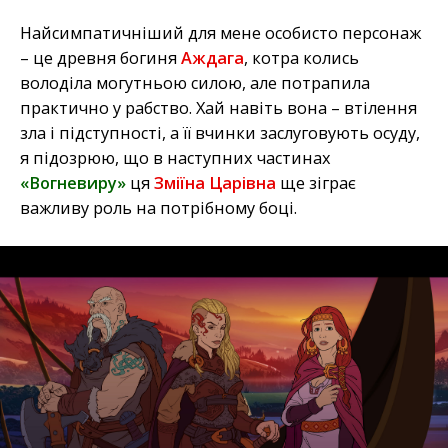
Найсимпатичніший для мене особисто персонаж
– це древня богиня
Аждага
, котра колись
володіла могутньою силою, але потрапила
практично у рабство. Хай навіть вона – втілення
зла і підступності, а її вчинки заслуговують осуду,
я підозрюю, що в наступних частинах
«Вогневиру»
ця
Зміїна Царівна
ще зіграє
важливу роль на потрібному боці.