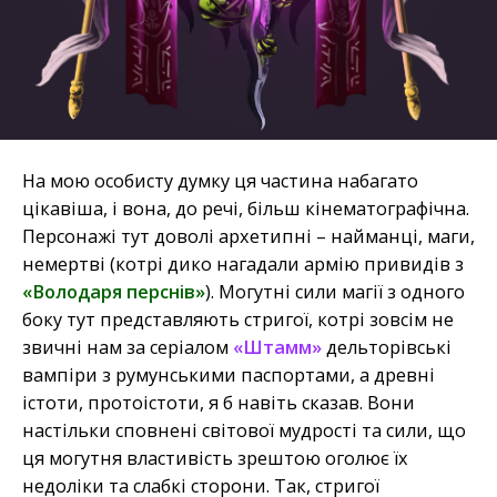
На мою особисту думку ця частина набагато
цікавіша, і вона, до речі, більш кінематографічна.
Персонажі тут доволі архетипні – найманці, маги,
немертві (котрі дико нагадали армію привидів з
«Володаря перснів»
). Могутні сили магії з одного
боку тут представляють стригої, котрі зовсім не
звичні нам за серіалом
«Штамм»
дельторівські
вампіри з румунськими паспортами, а древні
істоти, протоістоти, я б навіть сказав. Вони
настільки сповнені світової мудрості та сили, що
ця могутня властивість зрештою оголює їх
недоліки та слабкі сторони. Так, стригої