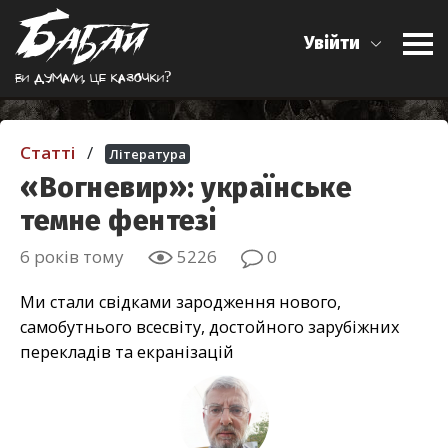
Увійти
Ви думали, це казочки?
Статті
/
Література
«Вогневир»: українське
темне фентезі
6 років тому
5226
0
Ми стали свідками зародження нового,
самобутнього всесвіту, достойного зарубіжних
перекладів та екранізацій