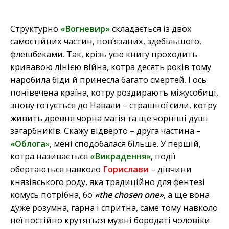
Структурно
«Вогневир»
складається із двох
самостійних частин, пов’язаних, здебільшого,
флешбеками. Так, крізь усю книгу проходить
кривавою лінією війна, котра десять років тому
наробила біди й принесла багато смертей. І ось
понівечена країна, котру роздирають міжусобиці,
знову готується до Навали – страшної сили, котру
живить древня чорна магія та ще чорніші душі
загарбників. Скажу відверто – друга частина –
«Облога
»
, мені сподобалася більше. У першій,
котра називається
«Викрадення»
, події
обертаються навколо
Горислави
– дівчини
князівського роду, яка традиційно для фентезі
комусь потрібна, бо
«the chosen one»
, а ще вона
дуже розумна, гарна і спритна, саме тому навколо
неї постійно крутяться мужні бородаті чоловіки.