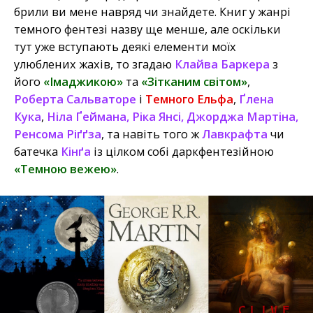
брили ви мене навряд чи знайдете. Книг у жанрі
темного фентезі назву ще менше, але оскільки
тут уже вступають деякі елементи моїх
улюблених жахів, то згадаю
Клайва Баркера
з
його
«Імаджикою»
та
«Зітканим світом»
,
Роберта Сальваторе
і
Темного Ельфа
,
Ґлена
Кука
,
Ніла Ґеймана, Ріка Янсі, Джорджа Мартіна,
Ренсома Ріґґза
, та навіть того ж
Лавкрафта
чи
батечка
Кінґа
із цілком собі даркфентезійною
«Темною вежею»
.