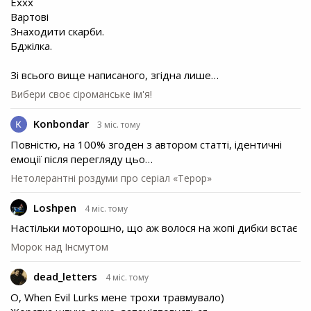
Еххх
Вартові
Знаходити скарби.
Бджілка.
Зі всього вище написаного, згідна лише…
Вибери своє сіроманське ім'я!
Konbondar
3 міс. тому
Повністю, на 100% згоден з автором статті, ідентичні
емоції після перегляду цьо…
Нетолерантні роздуми про серіал «Терор»
Loshpen
4 міс. тому
Настільки моторошно, що аж волося на жопі дибки встає
Морок над Інсмутом
dead_letters
4 міс. тому
О, When Evil Lurks мене трохи травмувало)