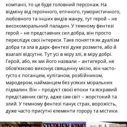
компанії, то це буде головний персонаж. На
відміну від героїчного, епічного, гумористичного,
любовного та інших видів жанру, тут герой – не
високоморальний паладин. У темному фентезі
герой – не представник сил добра, він просто
переслідує свої інтереси. Таке поняття як дуалізм
добра та зла в дарк-фентезі дуже розмите, або й
взагалі відсутнє. Тут усі в міру злі, в міру добрі.
Герой, або, як ми його назвали – антигерой, не
обов’язково виконує священну місію, він часто-
густо є поганцем, хуліганом, розбійником,
мародером, найманцем без усяких моральних
підвалин. Він – продукт своєї епохи та яскравий
представник світу, адже сам світ – жорстокий та
злий. У темному фентезі панує страх, ворожість,
дуже часто присутні елементи горору та містики.