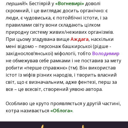
перший!»
. Бестіярій у
«Вогневирі»
доволі
скромний, і це виглядає досить органічно: є
люди, є чудовиська, є потойбічні істоти, і за
правилами світу вони складають цілком
природну систему живих/неживих організмів.
При цьому згадувана вище
Аждага
, наскільки
мені відомо – персонаж башкирської (рідше -
західнослов’янської) міфології, тобто
Володимир
не обмежував себе рамками і не поставив за мету
робити «перше справжнє» (тм). Він використав
істот із міфів різних народів, і творить власний
світ, що є визначальним, адже фентезі, перш за
все – це всесвіт, створений уявою автора.
Особливо це круто проявляється у другій частині,
котра називається
«Облога»
.