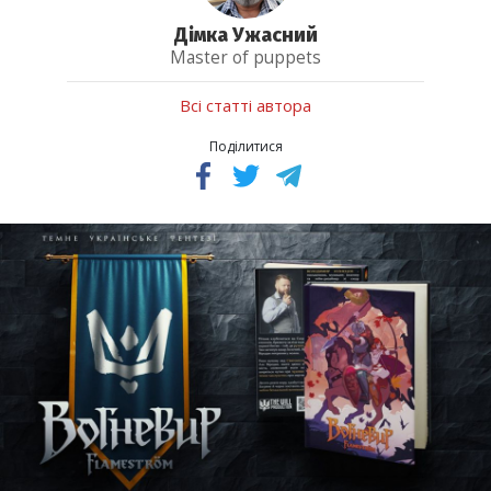
Дімка Ужасний
Master of puppets
Всі статті автора
Поділитися