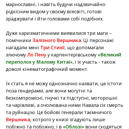
марнославні, і навіть будучи надзвичайно
рідкісним видом у своєму всесвіті, готові
зраджувати і йти головами собі подібних.
Дуже харизматичними виявилися три маги –
помічники
Залізного Вершника
. Ці персонажі
нагадали мені
Три Стихії
, що допомагали
злючому
Ло Пену
у карпентерівському
«Великий
переполох у Малому Китаї
», і їх участь - також
доволі кінематографічний момент.
Їх стать я не можу однозначно назвати, це істоти
поза гендерами, але вони могутні та
безкомпромісні, гнучкі та підступні, моторошні
та чарівливі, а очолювана ними Навала сіє смерть
та руйнацію. Це бойові генерали таємничого
Вершника
, котрого у книзі згадують лише
побіжно та побожно, і в
«Облозі»
вони сходяться