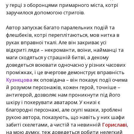
у герці з оборонцями примарного міста, котрі
заручилося допомогою стригоїв.
Автор запускає багато паралельних подій та
флешбеків, котрі переплітаються, мов нитка в
руках вправної ткалі. Але він закриває усі
відкриті ляди – некроманти, воїни, найманці та
маги сходяться у страшній битві, а декому
доведеться воювати одночасно у різних часових
проміжках, і це вчергове демонструє вправність
Кузнєцова
як оповідача – він показує події очима
й розумом персонажів, кожен герой, точніше –
антигерой, дозволяє нам проникнути під його
шкіру і покерувати аватаром. У книзі є
благородні персонажі, але скупі мазки, зроблені
рукою автора, показують, що навіть у них шафи
забиті скелетами, а чистій та невинній
Гориславі
,
на мою думку, теж доведеться робити нелегкий