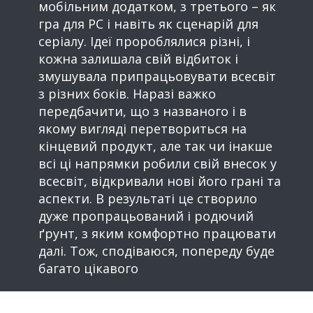
мобільним додатком, з третього – як
гра для РС і навіть як сценарій для
серіалу. Ідеї пророблялися різні, і
кожна залишала свій відбиток і
змушувала припрацьовувати всесвіт
з різних боків. Наразі важко
передбачити, що з названого і в
якому вигляді перетвориться на
кінцевий продукт, але так чи інакше
всі ці напрямки робили свій внесок у
всесвіт, відкривали нові його грані та
аспекти. В результаті це створило
дуже пропрацьований і родючий
ґрунт, з яким комфортно працювати
далі. Тож, сподіваюся, попереду буде
багато цікавого