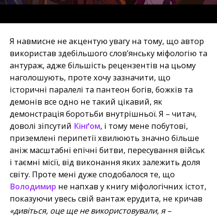
Я навмисне не акцентую увагу на тому, що автор
використав здебільшого слов’янську міфологію та
антураж, адже більшість рецензентів на цьому
наголошують, проте хочу зазначити, що
історичні паралелі та пантеон богів, божків та
демонів все одно не такий цікавий, як
демонстрація боротьби внутрішньої. Я – читач,
доволі зіпсутий
Кінґом
, і тому мене побутові,
приземлені перипетії хвилюють значно більше
аніж масштабні епічні битви, пересування військ
і таємні місії, від виконання яких залежить доля
світу. Проте мені дуже сподобалося те, що
Володимир
не напхав у книгу міфологічних істот,
показуючи увесь свій вантаж ерудита, не кричав
«дивіться, оце ще не використовували, я –