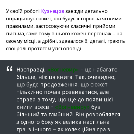
У своїй роботі
Кузнєцов
завжди детально
опрацьовує сюжет; він будує історію за чіткими
правилами, застосовуючи класичні прийоми
письма, саме тому в нього кожен персонаж – на
своєму місці, а дрібні, здавалося б, деталі, грають
свої ролі протягом усієї оповіді.
Насправді,
«Вогневир»
– це набагато
більше, ніж ця книга. Так, очевидно,
що буде продовження, що сюжет
тільки-но почав розвиватися, але
справа в тому, що ще до появи цієї
книги всесвіт
«Вогневиру»
був
більший та глибший. Він розроблявся
з одного боку як велика настільна
гра, з іншого – як колекційна гра з