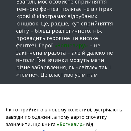
Взагалі, моє особисте сприйняття
темного фентезі полягає не в літрах
крові й кілограмах відрубаних
кінцівок. Це, радше, кут сприйняття
світу – більш реалістичного, ніж
провадить героїчне чи високе
фентезі. Герої
«Вогневиру»
– не
закінчена мразота – але й далеко не
янголи. Їхні вчинки можуть мати
різне забарвлення, як «світле» так і
«темне». Це властиво усім нам
Як то прийнято в новому колективі, зустрічають
завжди по одежині, а тому варто спочатку
зазначити, що книга
«Вогневир
»
від