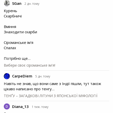
SGan
2 дн. тому
Курень
Скарбничі
Вміння
Знаходити скарби
Сіроманське ім'я
Спалах
Потрібно ще…
Вибери своє сіроманське ім'я!
CarpeDiem
5 дн. тому
Навіть не знав, що вони саме з Індії пішли, тут також
цікаво написано про тенгу…
ТЕНҐУ – ЗАГАДКОВІ ЛІТУНИ З ЯПОНСЬКОЇ МІФОЛОГІЇ
Diana_13
1 тиж. тому