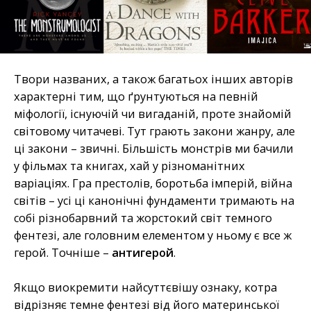
Твори названих, а також багатьох інших авторів
характерні тим, що ґрунтуються на певній
міфології, існуючій чи вигаданій, проте знайомій
світовому читачеві. Тут грають закони жанру, але
ці закони – звичні. Більшість монстрів ми бачили
у фільмах та книгах, хай у різноманітних
варіаціях. Гра престолів, боротьба імперій, війна
світів – усі ці канонічні фундаменти тримають на
собі різнобарвний та жорстокий світ темного
фентезі, але головним елементом у ньому є все ж
герой. Точніше –
антигерой
.
Якщо виокремити найсуттєвішу ознаку, котра
відрізняє темне фентезі від його материнської