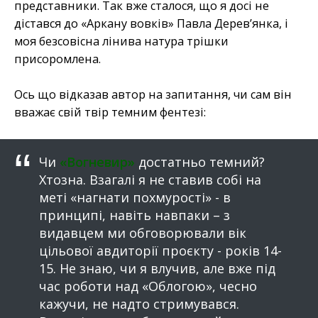
представники. Так вже сталося, що я досі не
дістався до «Аркану вовків» Павла Дерев’янка, і
моя безсовісна лінива натура трішки
присоромлена.
Ось що відказав автор на запитання, чи сам він
вважає свій твір темним фентезі:
Чи
«Вогневир»
достатньо темний?
Хтозна. Взагалі я не ставив собі на
меті «нагнати похмурості» - в
принципі, навіть навпаки – з
видавцем ми обговорювали вік
цільової авдиторії проєкту - років 14-
15. Не знаю, чи я влучив, але вже під
час роботи над «Облогою», чесно
кажучи, не надто стримувався.