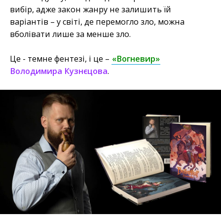
вибір, адже закон жанру не залишить їй
варіантів – у світі, де перемогло зло, можна
вболівати лише за менше зло.
Це - темне фентезі, і це –
«Вогневир»
Володимира Кузнєцова
.