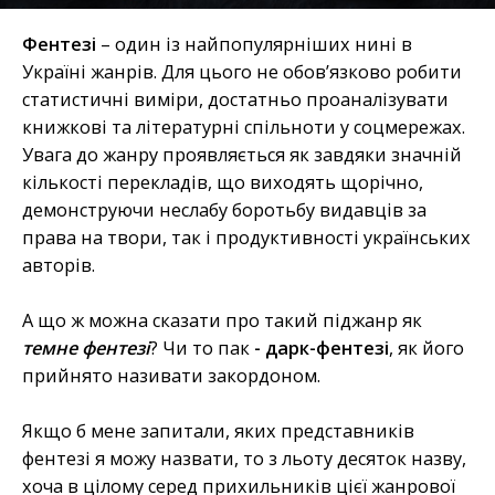
Фентезі
– один із найпопулярніших нині в
Україні жанрів. Для цього не обов’язково робити
статистичні виміри, достатньо проаналізувати
книжкові та літературні спільноти у соцмережах.
Увага до жанру проявляється як завдяки значній
кількості перекладів, що виходять щорічно,
демонструючи неслабу боротьбу видавців за
права на твори, так і продуктивності українських
авторів.
А що ж можна сказати про такий піджанр як
темне фентезі
? Чи то пак
- дарк-фентезі
, як його
прийнято називати закордоном.
Якщо б мене запитали, яких представників
фентезі я можу назвати, то з льоту десяток назву,
хоча в цілому серед прихильників цієї жанрової