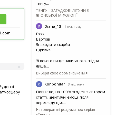
тенгу…
ТЕНҐУ – ЗАГАДКОВІ ЛІТУНИ З
ЯПОНСЬКОЇ МІФОЛОГІЇ
Diana_13
1 тиж. тому
l.com
Еххх
Вартові
Знаходити скарби.
Бджілка.
Зі всього вище написаного, згідна
лише…
Вибери своє сіроманське ім'я!
Konbondar
3 міс. тому
ебуденні
Повністю, на 100% згоден з автором
у атмосферу
статті, ідентичні емоції після
перегляду цьо…
Нетолерантні роздуми про серіал
«Терор»