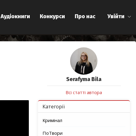
Аудіокниги
Конкурси
Про нас
Увійти
Serafyma Bila
Всі статті автора
Категорії
Кримінал
ПоТвори