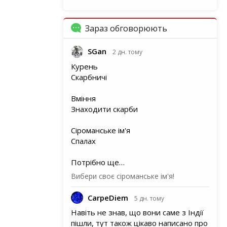
Зараз обговорюють
SGan
2 дн. тому
Курень
Скарбничі
Вміння
Знаходити скарби
Сіроманське ім'я
Спалах
Потрібно ще…
Вибери своє сіроманське ім'я!
CarpeDiem
5 дн. тому
Навіть не знав, що вони саме з Індії
пішли, тут також цікаво написано про