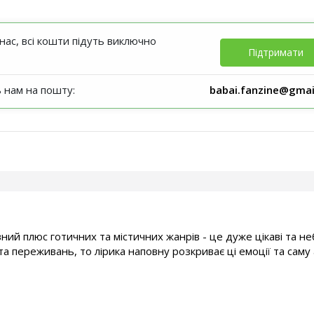
ас, всі кошти підуть виключно
Підтримати
ь нам на пошту:
babai.fanzine@gmai
вний плюс готичних та містичних жанрів - це дуже цікаві та н
 та переживань, то лірика наповну розкриває ці емоції та сам