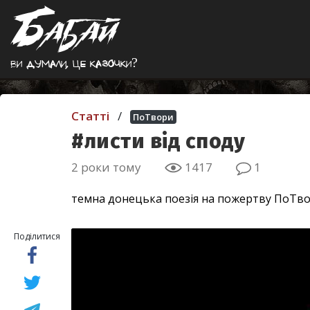
Ви думали, це казочки?
Статті
/
ПоТвори
#листи від споду
2 роки тому
1417
1
темна донецька поезія на пожертву ПоТв
Поділитися