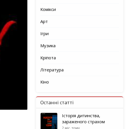
Комікси
Арт
Ігри
Музика
Кріпота
Література
Кіно
Останні статті
Історія дитинства,
зараженого страхом
2 міс. тому