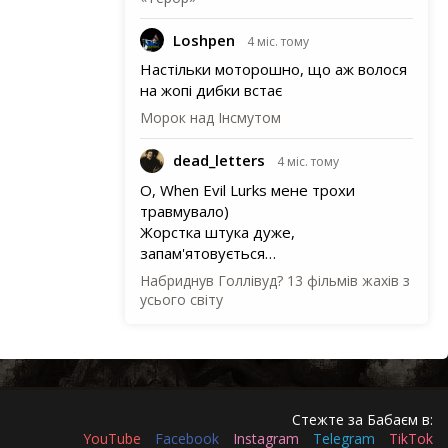
Loshpen
4 міс. тому
Настільки моторошно, що аж волося
на жопі дибки встає
Морок над Інсмутом
dead_letters
4 міс. тому
О, When Evil Lurks мене трохи
травмувало)
Жорстка штука дуже,
запам'ятовується…
Набриднув Голлівуд? 13 фільмів жахів з
усього світу
Стежте за Бабаєм в:
YouTube
Facebook
Instagram
Telegram
TikTok