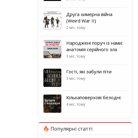
Друга химерна війна
(Weird War II)
2 міс. тому
Народжені поруч із нами:
анатомія серійного зла
3 міс. тому
Гості, які забули піти
3 міс. тому
Кількаповерхові безодні:
4 міс. тому
Популярні статті