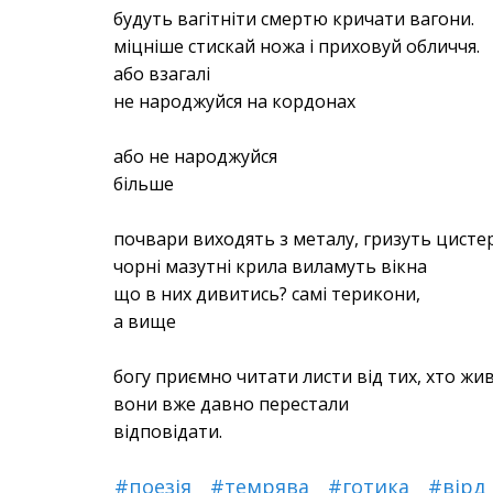
будуть вагітніти смертю кричати вагони.
міцніше стискай ножа і приховуй обличчя.
або взагалі
не народжуйся на кордонах
або не народжуйся
більше
почвари виходять з металу, гризуть цисте
чорні мазутні крила виламуть вікна
що в них дивитись? самі терикони,
а вище
богу приємно читати листи від тих, хто живе
вони вже давно перестали
відповідати.
#поезія
#темрява
#готика
#вірд