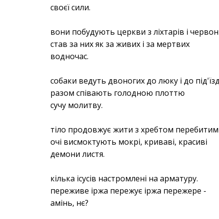
своєї сили.
вони побудують церкви з ліхтарів і червон
став за них як за живих і за мертвих
водночас.
собаки ведуть двоногих до люку і до під'їзд
разом співають голодною плоттю
сучу молитву.
тіло продовжує жити з хребтом перебитим 
очі висмоктують мокрі, криваві, красиві
демони листя.
кілька ісусів настромлені на арматуру.
переживе іржа пережує іржа пережере -
амінь, нє?