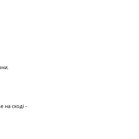
рни.
 на сході -