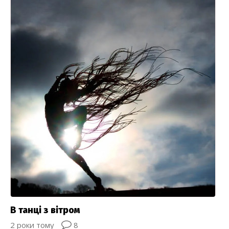
В танці з вітром
2 роки тому
8