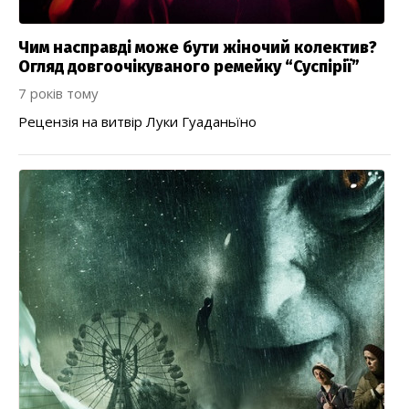
Чим насправді може бути жіночий колектив?
Огляд довгоочікуваного ремейку “Суспірії”
7 років тому
Рецензія на витвір Луки Гуаданьїно