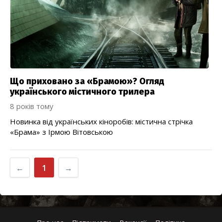
Що приховано за «Брамою»? Огляд
українського містичного трилера
8 років тому
Новинка від українських кіноробів: містична стрічка
«Брама» з Ірмою Вітовською
←
1
→