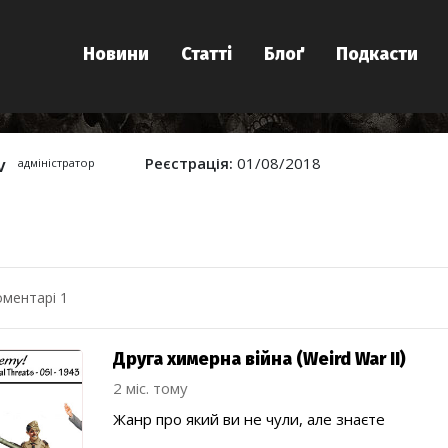
Новини
Статті
Блоґ
Подкасти
v
Реєстрація:
01/08/2018
адміністратор
оментарі 1
Друга химерна війна (Weird War II)
2 міс. тому
Жанр про який ви не чули, але знаєте