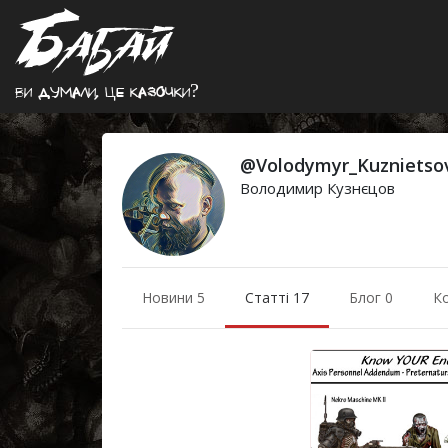
Ви думали, це казочки?
@Volodymyr_Kuznietso
Володимир Кузнєцов
Новини 5
Статті 17
Блог 0
К