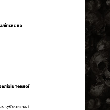
аліпсис на
елізів темної
ю суб’єктивно, і