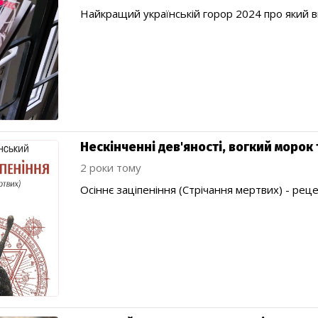
Найкращий українській горор 2024 про який в
Нескінченні дев'яності, вогкий морок 
2 роки тому
Осіннє заціпеніння (Стрічання мертвих) - реце