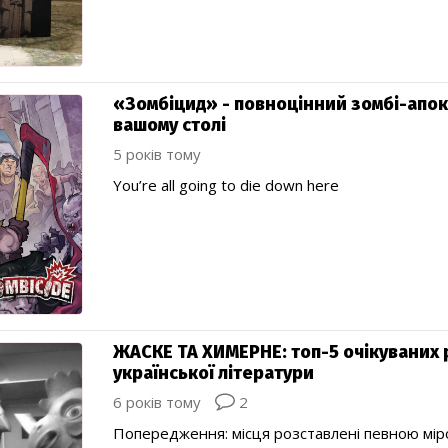
«Зомбіцид» - повноцінний зомбі-апок
вашому столі
5 років тому
You’re all going to die down here
ЖАСКЕ ТА ХИМЕРНЕ: топ-5 очікуваних р
української літератури
6 років тому
2
Попередження: місця розставлені певною міро