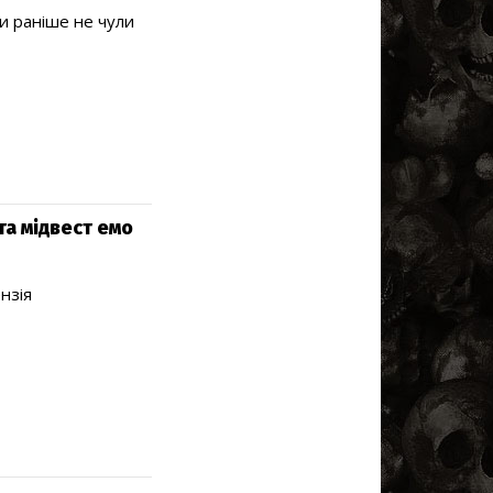
и раніше не чули
та мідвест емо
нзія