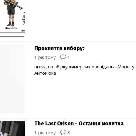
Прокляття вибору:
1 рік тому
1
огляд на збірку химерних оповідань «Монету 
Антонюка
The Last Orison - Остання молитва
1 рік тому
3