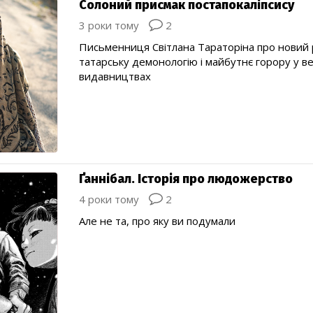
Солоний присмак постапокаліпсису
3 роки тому
2
Письменниця Світлана Тараторіна про новий 
татарську демонологію і майбутнє горору у в
видавництвах
Ґаннібал. Історія про людожерство
4 роки тому
2
Але не та, про яку ви подумали