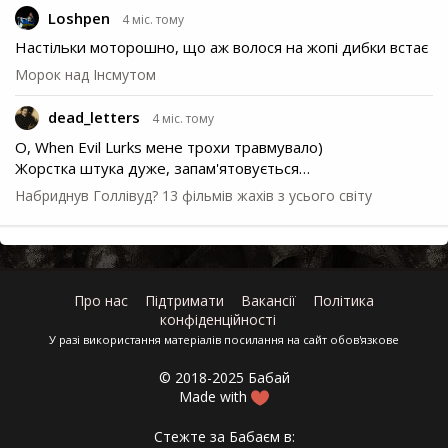
Loshpen
4 міс. тому
Настільки моторошно, що аж волося на жопі дибки встає
Морок над Інсмутом
dead_letters
4 міс. тому
О, When Evil Lurks мене трохи травмувало)
Жорстка штука дуже, запам'ятовується…
Набриднув Голлівуд? 13 фільмів жахів з усього світу
Про нас
Підтримати
Вакансії
Політика
конфіденційності
У разі використання матеріалів посилання на сайт обов'язкове
© 2018-2025 Бабай
Made with
Стежте за Бабаєм в: