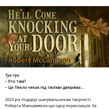
Тук-тук
– Хто там?
– Це Пекло чекає під твоїми дверима…
2023 рік подарує шанувальникам творчості
Роберта Маккаммона ще одну екранізацію. За