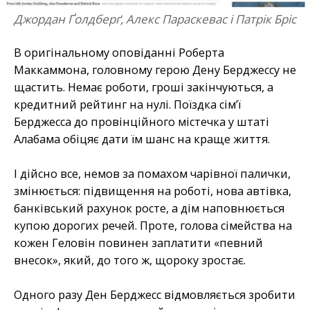
Джордан Ґолдберґ, Алекс Параскевас і Патрік Бріс
В оригінальному оповіданні Роберта
Маккаммона, головному герою Дену Берджессу не
щастить. Немає роботи, гроші закінчуються, а
кредитний рейтинг на нулі. Поїздка сім’ї
Берджесса до провінційного містечка у штаті
Алабама обіцяє дати їм шанс на краще життя.
І дійсно все, немов за помахом чарівної палички,
змінюється: підвищення на роботі, нова автівка,
банківський рахунок росте, а дім наповнюється
купою дорогих речей. Проте, голова сімейства на
кожен Геловін повинен заплатити «певний
внесок», який, до того ж, щороку зростає.
Одного разу Ден Берджесс відмовляється зробити