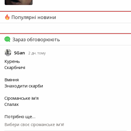
Популярні новини
Зараз обговорюють
SGan
2 дн. тому
Курень
Скарбничі
Вміння
Знаходити скарби
Сіроманське ім'я
Спалах
Потрібно ще…
Вибери своє сіроманське ім'я!