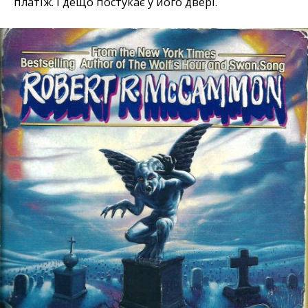
платіж. І дещо постукає у його двері.