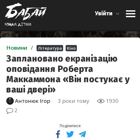
Увійти
Ховай дiтей
Новини
/
Література
Кіно
Заплановано екранізацію
оповідання Роберта
Маккаммона «Він постукає у
ваші двері»
Антонюк Ігор
3 роки тому
1930
2
Поділитися