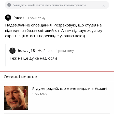
Увійдіть, щоб мати можливість коментувати
Pacet
3 роки тому
Надзвичайне оповідання. Розраховую, що студія не
підведе і забацає світовий хіт. А там під шумок успіху
екранізації хтось і перекладе українською))
horacij13
Pacet
3 роки тому
Теж на це дуже надіюся))
Останні новини
Я дуже радий, що мене видали в Україні
1 рік тому