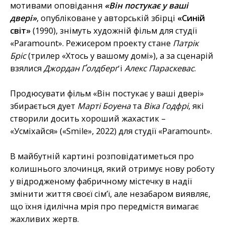
мотивами оповідання
«Він постукає у ваші
двері»
, опубліковане у авторській збірці
«Синій
світ»
(1990), знімуть художній фільм для студії
«Paramount». Режисером проекту стане
Патрік
Бріс
(трилер «Хтось у вашому домі»), а за сценарій
взялися
Джордан Ґолдберґ
і
Алекс Параскевас
.
Продюсувати фільм «Він постукає у ваші двері»
збирається дует
Марті Боуена
та
Віка Годфрі
, які
створили досить хороший жахастик –
«Усміхайся» («Smile», 2022) для студії «Paramount».
В майбутній картині розповідатиметься про
колишнього злочинця, який отримує нову роботу
у відродженому фабричному містечку в надії
змінити життя своєї сім’ї, але незабаром виявляє,
що їхня ідилічна мрія про передмістя вимагає
жахливих жертв.