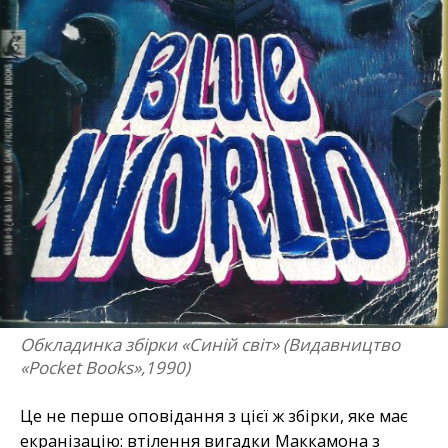
Обкладинка збірки «Синій світ» (Видавництво
«Pocket Books»,1990)
Це не перше оповідання з цієї ж збірки, яке має
екранізацію: втілення вигадки Маккамона з