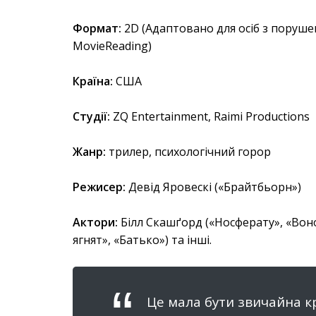
Формат:
2D (Адаптовано для осіб з поруше
MovieReading)
Країна:
США
Студії:
ZQ Entertainment, Raimi Productions
Жанр:
трилер, психологічний горор
Режисер:
Девід Яровескі («Брайтбьорн»)
Актори:
Білл Скашґорд («Носферату», «Воно
ягнят», «Батько») та інші.
Це мала бути звичайна кр