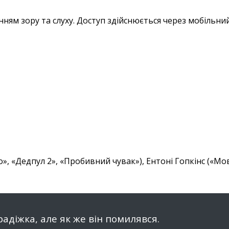
нням зору та слуху. Доступ здійснюється через мобільни
», «Дедпул 2», «Пробивний чувак»), Ентоні Гопкінс («М
адіжка, але як же він помилявся.