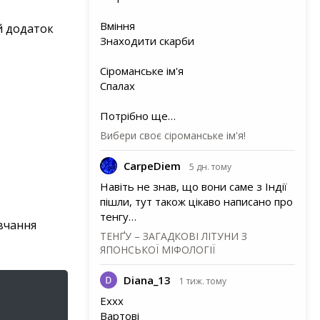
Вміння
й додаток
Знаходити скарби
Сіроманське ім'я
Спалах
Потрібно ще…
Вибери своє сіроманське ім'я!
CarpeDiem
5 дн. тому
Навіть не знав, що вони саме з Індії
пішли, тут також цікаво написано про
тенгу…
овчання
ТЕНҐУ – ЗАГАДКОВІ ЛІТУНИ З
ЯПОНСЬКОЇ МІФОЛОГІЇ
Diana_13
1 тиж. тому
Еххх
Вартові