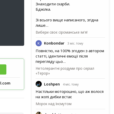
Знаходити скарби.
Бджілка.
Зі всього вище написаного, згідна
лише…
Вибери своє сіроманське ім'я!
Konbondar
3 міс. тому
Повністю, на 100% згоден з автором
статті, ідентичні емоції після
перегляду цьо…
Нетолерантні роздуми про серіал
«Терор»
l.com
Loshpen
4 міс. тому
Настільки моторошно, що аж волося
на жопі дибки встає
Морок над Інсмутом