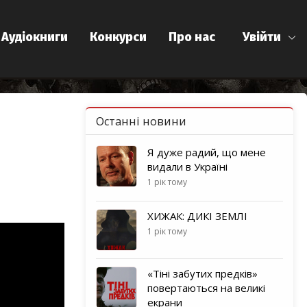
Аудіокниги
Конкурси
Про нас
Увійти
Останні новини
Я дуже радий, що мене
видали в Україні
1 рік тому
ХИЖАК: ДИКІ ЗЕМЛІ
1 рік тому
«Тіні забутих предків»
повертаються на великі
екрани