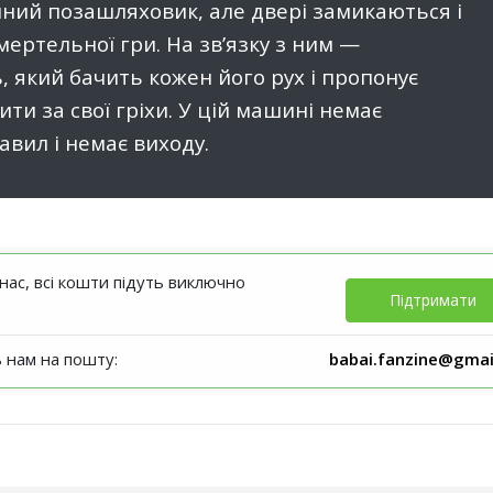
шний позашляховик, але двері замикаються і
смертельної гри. На зв’язку з ним —
 який бачить кожен його рух і пропонує
ити за свої гріхи. У цій машині немає
авил і немає виходу.
ас, всі кошти підуть виключно
Підтримати
ь нам на пошту:
babai.fanzine@gmai